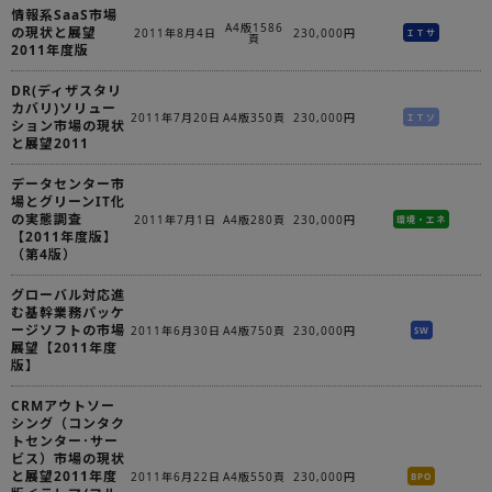
情報系SaaS市場
A4版1586
の現状と展望
2011年8月4日
230,000円
ＩＴサ
頁
2011年度版
DR(ディザスタリ
カバリ)ソリュー
2011年7月20日
A4版350頁
230,000円
ＩＴソ
ション市場の現状
と展望2011
データセンター市
場とグリーンIT化
の実態調査
2011年7月1日
A4版280頁
230,000円
環境・エネ
【2011年度版】
（第4版）
グローバル対応進
む基幹業務パッケ
ージソフトの市場
2011年6月30日
A4版750頁
230,000円
SW
展望【2011年度
版】
CRMアウトソー
シング（コンタク
トセンター･サー
ビス）市場の現状
と展望2011年度
2011年6月22日
A4版550頁
230,000円
BPO