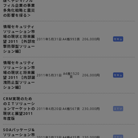
版＜テレマ/フル
フィル企業の事業
多角化戦略と震災
の影響を探る＞
情報セキュリティ
ソリューション市
場の現状と将来展
2011年5月31日
A4版993頁
206,000円
セキュ
望 2011 【外部攻
撃防御型ソリュー
ション編】
情報セキュリティ
ソリューション市
場の現状と将来展
A4版1520
2011年5月31日
206,000円
セキュ
頁
望 2011 【内部漏
洩防止型ソリュー
ション編】
CRM実現のため
のＩＴソリューシ
ョンマーケットの
2011年4月20日
A4版567頁
230,000円
ＩＴソ
現状と展望2011
年度版
SOAパッケージ&
ソリューション市
2011年3月23日
A4版435頁
230,000円
ＩＴソ