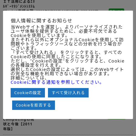
ＩＴ活用によるｴﾈ
ﾙｷﾞｰﾏﾈｼﾞﾒﾝﾄｼｽﾃﾑ
ｿﾘｭｰｼｮﾝ市場の現
2011年9月22日
A4版600頁
230,000円
環境・エネ
状と展望2011年
個人情報に関するお知らせ
度
当Webサイトを運営し、よりパーソナライズされた
ユーザ体験を提供するために、必要不可欠である
ネット広告&Web
Cookieを使用しています。
インテグレーショ
またそれら以外にオプショナルCookieを使用して訪
2011年9月15日
A4版658頁
230,000円
デジタル
ン市場の現状と展
問数やトラフィックソースなどの分析を行う場合が
望2011年
ございます。
「すべて受け入れる」 をクリックすると、すべての
Cookieの使用に同意したことになります。
車載ソフトウェア
ただし、"Cookieの設定"をクリックすると、Cookie
開発市場の現状と
2011年9月12日
A4版180頁
230,000円
SW
の各種設定を行えます。
展望2011年度版
選択したCookieの設定によっては、このWebサイト
の完全な機能を利用できない場合があります。
詳細については、
業務系SaaS＆
Cookieに関する通知を参照してください。
PaaS市場の現状
2011年8月31日
A4版680頁
230,000円
ＩＴサ
と展望 2011年度
Cookieの設定
すべて受け入れる
版
縮小するユーザー
Cookieを拒否する
のＩＴリソースと
Cloud
Ａ4版144
2011年8月16日
230,000円
ユーザー調査
頁
Computingの現
状と今後【2011
年版】