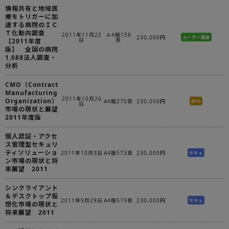
情報共有と地域医
療をトリガーに加
速する病院のＩＣ
Ｔ化動向調査
2011年11月22
Ａ4版158
230,000円
ユーザー調査
日
頁
【2011年度
版】 全国の病院
1,088法人調査・
分析
CMO（Contract
Manufacturing
2011年10月26
Organization）
A4版270頁
230,000円
BPO
日
市場の現状と展望
2011年度版
個人認証・アクセ
ス管理型セキュリ
ティソリューショ
2011年10月3日
A4版573頁
230,000円
セキュ
ン市場の現状と将
来展望 2011
シンクライアント
＆デスクトップ仮
2011年9月29日
A4版579頁
230,000円
セキュ
想化市場の現状と
将来展望 2011