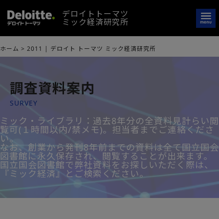
デロイトトーマツ
ミック経済研究所
ホーム
>
2011 | デロイト トーマツ ミック経済研究所
調査資料案内
SURVEY
ミック・ライブラリ：過去8年分の全資料見計らい閲
覧可(１時間以内/禁メモ)。担当者までご連絡くださ
い。
なお、創業から発刊8年前までの資料は全て国立国会
図書館に永久保存され、閲覧することが出来ます。
国立国会図書館で弊社資料をお探しいただく際は、
『ミック経済』とご検索ください。