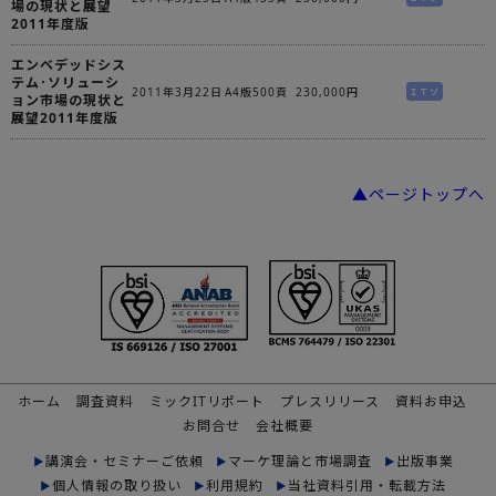
場の現状と展望
2011年度版
エンベデッドシス
テム･ソリューシ
2011年3月22日
A4版500頁
230,000円
ＩＴソ
ョン市場の現状と
展望2011年度版
▲ページトップへ
ホーム
調査資料
ミックITリポート
プレスリリース
資料お申込
お問合せ
会社概要
講演会・セミナーご依頼
マーケ理論と市場調査
出版事業
個人情報の取り扱い
利用規約
当社資料引用・転載方法