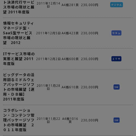
ト決済代行サービ
2011年12月14
A4版281頁
230,000円
デジタル
日
ス市場の現状と展
望 2011年度版
情報セキュリティ
マネージド型・
SaaS型サービス
2011年12月5日
A4版423頁
230,000円
セキュ
市場の現状と展
望 2012
ITサービス市場の
実態と展望 2011
2011年12月2日
A4版600頁
230,000円
ＩＴサ
年度版
ビッグデータの活
用図るミドルウェ
アパッケージソフ
2011年11月28
A4版610頁
230,000円
SW
日
トの市場展望【運
用・ＤＢ編】
2011年度版
コラボレーショ
ン・コンテンツ管
2011年11月22
A4版1016
理パッケージソフ
230,000円
SW
日
頁
トの市場展望 ２
０１１年度版