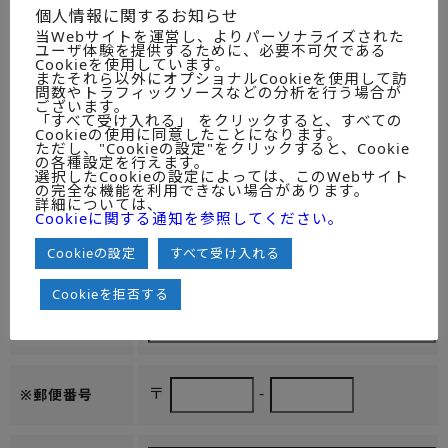
には、ご依頼に対し対応できないことがありますので予めご了
個人情報に関するお知らせ
承ください。
当Webサイトを運営し、よりパーソナライズされた
ユーザ体験を提供するために、必要不可欠である
Cookieを使用しています。
またそれら以外にオプショナルCookieを使用して訪
問数やトラフィックソースなどの分析を行う場合が
ございます。
※貴社名
「すべて受け入れる」 をクリックすると、すべての
Cookieの使用に同意したことになります。
ただし、"Cookieの設定"をクリックすると、Cookie
の各種設定を行えます。
選択したCookieの設定によっては、このWebサイト
※ご所属の部署
の完全な機能を利用できない場合があります。
名
詳細については、
Cookieに関する通知を参照してください。
Cookieの設定
すべて受け入れる
お役職名
Cookieを拒否する
※お名前
〒
-
※郵便番号