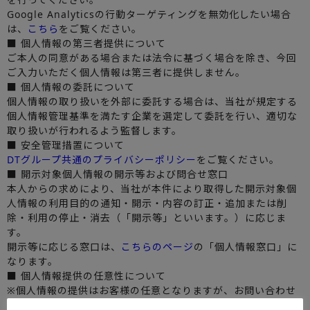
Google Analyticsの行動ターゲティングを無効化したい場合
は、
こちら
をご覧ください。
■ 個人情報の第三者提供について
ご本人の同意がある場合または法令に基づく場合を除き、今回
ご入力いただく個人情報は第三者に提供しません。
■ 個人情報の委託について
個人情報の取り扱いを外部に委託する場合は、当社が規定する
個人情報管理基準を満たす企業を選定して委託を行い、適切な
取り扱いが行われるよう監督します。
■ 安全管理措置について
DTグループ共通のプライバシーポリシー
をご覧ください。
■ 開示対象個人情報の開示等および問合せ窓口
本人からの求めにより、当社が本件により取得した開示対象個
人情報の利用目的の通知・開示・内容の訂正・追加または削
除・利用の停止・消去（「開示等」といいます。）に応じま
す。
開示等に応じる窓口は、
こちらのページ
の「個人情報窓口」に
なります。
■ 個人情報提供の任意性について
※個人情報の提供はお客様の任意となりますが、お問い合わせ
に必要とされる項目に記入がない場合や内容が正確でない場合