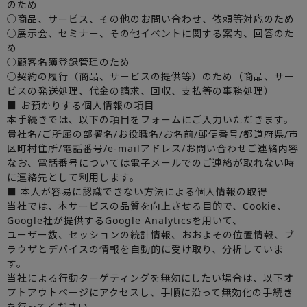
のため
○商品、サービス、その他のお問い合わせ、依頼等対応のため
○展示会、セミナー、その他イベントに関する案内、回答のた
め
○顧客名簿登録管理のため
○契約の履行（商品、サービスの提供等）のため（商品、サー
ビスの発送処理、代金の請求、回収、支払等の事務処理）
■ お預かりする個人情報の項目
本手続きでは、以下の項目をフォームにご入力いただきます。
貴社名/ご所属の部署名/お役職名/お名前/郵便番号/都道府県/市
区町村住所/電話番号/e-mailアドレス/お問い合わせご連絡内容
なお、電話番号については電子メールでのご連絡が取れない時
に連絡先として利用します。
■ 本人が容易に認識できない方法による個人情報の取得
当社では、本サービスの品質を向上させる目的で、Cookie、
Google社が提供するGoogle Analyticsを用いて、
ユーザー数、セッションの統計情報、おおよその位置情報、ブ
ラウザとデバイスの情報を自動的に受け取り、分析していま
す。
当社による行動ターゲティングを無効にしたい場合は、以下オ
プトアウトページにアクセスし、手順に沿って無効化の手続き
を行ってください。