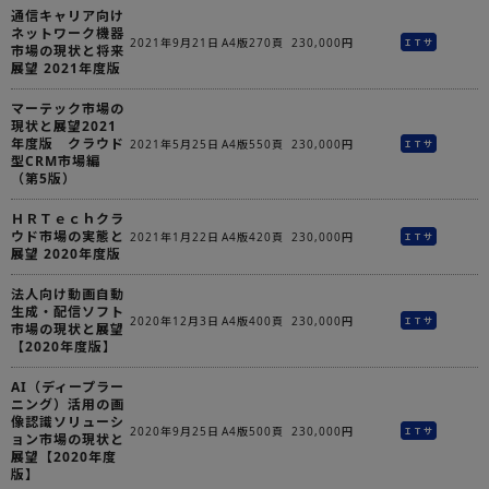
通信キャリア向け
ネットワーク機器
2021年9月21日
A4版270頁
230,000円
ＩＴサ
市場の現状と将来
展望 2021年度版
マーテック市場の
現状と展望2021
年度版 クラウド
2021年5月25日
A4版550頁
230,000円
ＩＴサ
型CRM市場編
（第5版）
ＨＲＴｅｃｈクラ
ウド市場の実態と
2021年1月22日
A4版420頁
230,000円
ＩＴサ
展望 2020年度版
法人向け動画自動
生成・配信ソフト
2020年12月3日
A4版400頁
230,000円
ＩＴサ
市場の現状と展望
【2020年度版】
AI（ディープラー
ニング）活用の画
像認識ソリューシ
2020年9月25日
A4版500頁
230,000円
ＩＴサ
ョン市場の現状と
展望【2020年度
版】