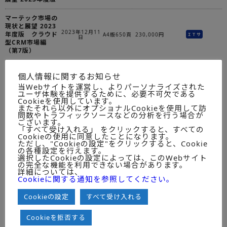
マーテック市場の
現状と展望 2023
2023年12月11
年度版 クラウド
A4版650頁
230,000円
ＩＴサ
日
型CRM市場編
（第7版）
業務iPaaS市場の
個人情報に関するお知らせ
2023年11月30
現状と将来展望
A4版160頁
230,000円
ＩＴサ
日
【2023年度版】
当Webサイトを運営し、よりパーソナライズされた
ユーザ体験を提供するために、必要不可欠である
Cookieを使用しています。
AI（ディープラー
またそれら以外にオプショナルCookieを使用して訪
ニング）活用の画
問数やトラフィックソースなどの分析を行う場合が
像認識ソリューシ
ございます。
2023年8月31日
A4版400頁
230,000円
ＩＴサ
ョン市場の現状と
「すべて受け入れる」 をクリックすると、すべての
Cookieの使用に同意したことになります。
展望 2023年度版
ただし、"Cookieの設定"をクリックすると、Cookie
の各種設定を行えます。
生成AI導入コンサ
選択したCookieの設定によっては、このWebサイト
ルティングサービ
の完全な機能を利用できない場合があります。
2023年8月18日
A4版220頁
230,000円
ＩＴサ
詳細については、
ス市場動向 2023
Cookieに関する通知を参照してください。
年度版
Cookieの設定
すべて受け入れる
SaaS管理・開発
(SaaS for SaaS)
2023年7月26日
A4版230頁
230,000円
ＩＴサ
市場の実態と展望
Cookieを拒否する
2023年度版