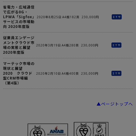
省電力・広域通信
で広がる0G・
LPWA「Sigfox」
2020年8月25日
A4版182頁
230,000円
ＩＴサ
サービスの市場動
向 2020年度版
従業員エンゲージ
メントクラウド市
2020年3月19日
A4版280頁
230,000円
ＩＴサ
場の実態と展望
2020年度版
マーテック市場の
現状と展望
2020 クラウド
2020年2月10日
A4版400頁
230,000円
ＩＴサ
型CRM市場編
（第4版）
▲ページトップへ