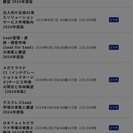
展望 2024年度版
法人向け生成AI導
入ソリューション
2024年8月7日
A4版290頁
230,000円
ＩＴサ
サービス市場動向
2024年度版
SaaS管理・運
用・開発市場
(SaaS for SaaS)
2024年6月27日
A4版300頁
230,000円
ＩＴサ
の実態と展望
2024年度版
メガクラウド
CI（インテグレー
ション＆マネージ
2024年4月10日
A4版335頁
230,000円
ＩＴサ
ド)サービス市場
の現状と将来展望
【2024年版】
デスクレスSaaS
市場の実態と展望
2024年3月26日
A4版210頁
230,000円
ＩＴサ
2024年度版
ＨＲＴｅｃｈクラ
ウド市場の実態と
2024年2月27日
A4版420頁
230,000円
ＩＴサ
展望 2023年度版