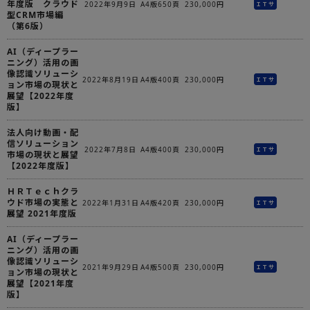
年度版 クラウド
2022年9月9日
A4版650頁
230,000円
ＩＴサ
型CRM市場編
（第6版）
AI（ディープラー
ニング）活用の画
像認識ソリューシ
2022年8月19日
A4版400頁
230,000円
ＩＴサ
ョン市場の現状と
展望【2022年度
版】
法人向け動画・配
信ソリューション
2022年7月8日
A4版400頁
230,000円
ＩＴサ
市場の現状と展望
【2022年度版】
ＨＲＴｅｃｈクラ
ウド市場の実態と
2022年1月31日
A4版420頁
230,000円
ＩＴサ
展望 2021年度版
AI（ディープラー
ニング）活用の画
像認識ソリューシ
2021年9月29日
A4版500頁
230,000円
ＩＴサ
ョン市場の現状と
展望【2021年度
版】