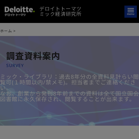
デロイトトーマツ
ミック経済研究所
ホーム
>
調査資料案内
SURVEY
ミック・ライブラリ：過去8年分の全資料見計らい閲
覧可(１時間以内/禁メモ)。担当者までご連絡くださ
い。
なお、創業から発刊8年前までの資料は全て国立国会
図書館に永久保存され、閲覧することが出来ます。