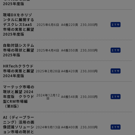
2025年度版
現場DXをホリゾ
ンタルに展開する
デスクレスSaaS
2025年6月6日
A4版220頁
230,000円
ＩＴサ
市場の実態と展望
2025年度版
自動対話システム
市場の現状と展望
2025年4月4日
A4版350頁
230,000円
ＩＴサ
2025年版
HRTechクラウド
市場の実態と展望
2025年2月28日
A4版420頁
230,000円
ＩＴサ
2024年度版
マーテック市場の
現状と展望 2024
2024年12月12
年度版 クラウド
A4版548頁
230,000円
ＩＴサ
日
型CRM市場編
（第8版）
AI（ディープラー
ニング）活用の画
像認識ソリューシ
2024年9月13日
A4版400頁
230,000円
ＩＴサ
ョン市場の現状と