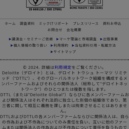
ホーム
調査資料
ミックITリポート
プレスリリース
資料お申込
お問合せ
会社概要
講演会・セミナーご依頼
マーケ理論と市場調査
出版事業
個人情報の取り扱い
利用規約
当社資料引用・転載方法
サイトマップ
© 2024. 詳細は
利用規定
をご覧ください。
Deloitte（デロイト）とは、デロイト トウシュ トーマツ リミテ
ッド（“DTTL”）、そのグローバルネットワーク組織を構成するメ
ンバーファームおよびそれらの関係法人（総称して“デロイトネッ
トワーク”）のひとつまたは複数を指します。
DTTL（または“Deloitte Global”）ならびに各メンバーファームお
よび関係法人はそれぞれ法的に独立した別個の組織体であり、第
三者に関して相互に義務を課しまたは拘束させることはありませ
ん。
DTTLおよびDTTLの各メンバーファームならびに関係法人は、自ら
の作為および不作為についてのみ責任を負い、互いに他のファー
ムまたは関係法人の作為および不作為について責任を負うもので