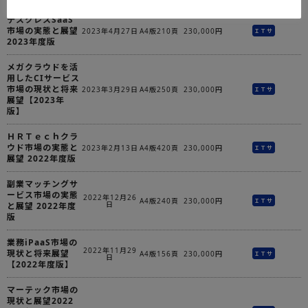
デスクレスSaaS
市場の実態と展望
2023年4月27日
A4版210頁
230,000円
ＩＴサ
2023年度版
メガクラウドを活
用したCIサービス
市場の現状と将来
2023年3月29日
A4版250頁
230,000円
ＩＴサ
展望【2023年
版】
ＨＲＴｅｃｈクラ
ウド市場の実態と
2023年2月13日
A4版420頁
230,000円
ＩＴサ
展望 2022年度版
副業マッチングサ
ービス市場の実態
2022年12月26
A4版240頁
230,000円
ＩＴサ
日
と展望 2022年度
版
業務iPaaS市場の
2022年11月29
現状と将来展望
A4版156頁
230,000円
ＩＴサ
日
【2022年度版】
マーテック市場の
現状と展望2022