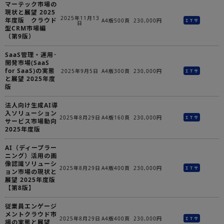
マーテック市場の
現状と展望 2025
2025年11月13
年度版 クラウド
A4版500頁
230,000円
ＩＴサ
日
型CRM市場編
（第9版）
SaaS管理・運用･
開発市場(SaaS
for SaaS)の実態
2025年9月5日
A4版300頁
230,000円
ＩＴサ
と展望 2025年度
版
法人向け生成AI導
入ソリューション
2025年8月29日
A4版160頁
230,000円
ＩＴサ
サービス市場動向
2025年度版
AI（ディープラー
ニング）活用の画
像認識ソリューシ
2025年8月29日
A4版400頁
230,000円
ＩＴサ
ョン市場の現状と
展望 2025年度版
【第8版】
従業員エンゲージ
メントクラウド市
2025年8月29日
A4版400頁
230,000円
ＩＴサ
場の実態と展望