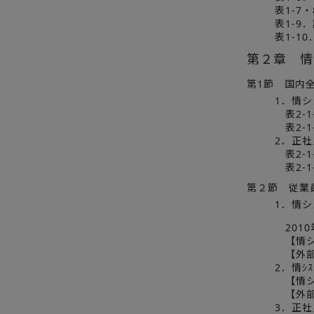
表1-7
表1-9
表1-1
第２章 情
第1節 国内
1．情
表2-
表2-
2．正
表2-
表2-
第２節 従業
1．情
2010
【情シ
【外部
2．情ｼ
【情シ
【外部
3．正社