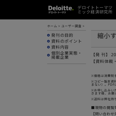
デロイトトーマツ
ミック経済研究所
ホーム
>
ユーザー調査
>
縮小す
発刊の目的
資料のポイント
資料内容
個別企業実態・
【発 刊】
2
掲載企業
【資料体裁
※価格は消費税
※コピー製本資料
まない）。PD
※お申し込みい
きます様、お願
※送料は弊社持
■現物の閲覧
【問い合わせ先