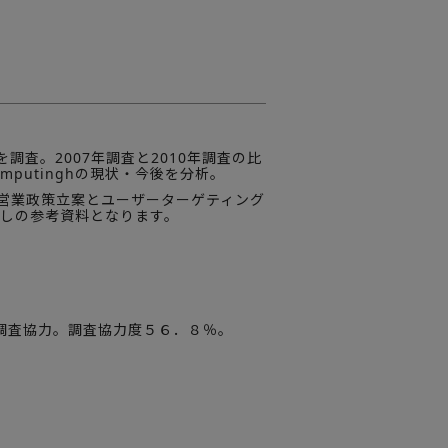
査。2007年調査と2010年調査の比
mputinghの現状・今後を分析。
の営業政策立案とユーザーターゲティング
直しの参考資料となります。
 が調査協力。調査協力度５６．８％。