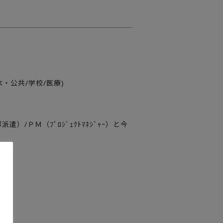
体・公共/学校/医療)
/ＰＭ（ﾌﾟﾛｼﾞｪｸﾄﾏﾈｼﾞｬｰ）と今