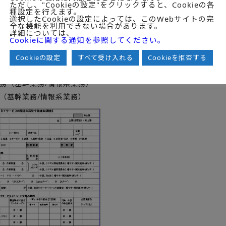
メニュー12詳細別発注有無
ただし、"Cookieの設定"をクリックすると、Cookieの各
種設定を行えます。
り」の今後の意向（増やす・現状維持・減らす）
選択したCookieの設定によっては、このWebサイトの完
全な機能を利用できない場合があります。
り」の主要業者名（トップ1社）
詳細については、
Cookieに関する通知を参照してください。
し」の今後の発注意向有無
ダー提供のホスティングサービスと、クラウド型インフラ提供
Cookieの設定
すべて受け入れる
Cookieを拒否する
務内容チェック
業務（基幹業務/情報系業務）
向（基幹業務/情報系業務）