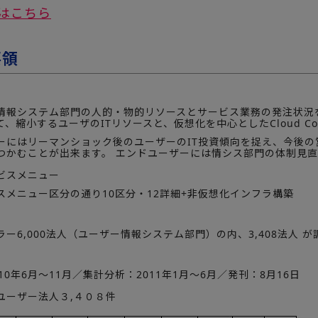
はこちら
要領
情報システム部門の人的・物的リソースとサービス業務の発注状況を調
、縮小するユーザのITリソースと、仮想化を中心としたCloud Co
ーにはリーマンショック後のユーザーのIT投資傾向を捉え、今後
つかむことが出来ます。 エンドユーザーには情シス部門の体制見
ビスメニュー
スメニュー区分の通り10区分・12詳細+非仮想化インフラ構築
ー6,000法人（ユーザー情報システム部門）の内、3,408法人
10年6月～11月／集計分析：2011年1月～6月／発刊：8月16日
ユーザー法人３,４０８件