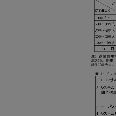
注）従業員規
北296、関東
計3408法人。