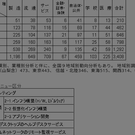
模別、業種別分析と伴に、全国９地域別動向分析もあり。 地域別調
（山梨含）473、東京443、 信越・北陸346、東海515、関西314