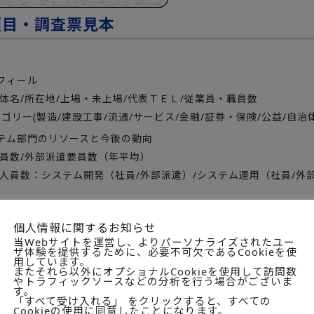
項目・調査票見本
フィール
体名/所在地/上場・未上場/代表ＴＥＬ/従業員・職員数
テゴリー(製造/建設工事/流通/サービス/金融/証券・保険/公益/自治
テム部門のリソースと今後の動向
職員数/外部派遣要員数（年平均）
人員数：システム開発（社員/外部派遣）/システム運用（社員/外部派遣）
（ホスト系/UNIXｻｰﾊﾞ/Linuxｻｰﾊﾞ/Windowsｻｰﾊﾞ）
ター・サーバルーム有無と面積と今後の増減傾向
個人情報に関するお知らせ
傾向：増やす・現状維持・減らす
当Webサイトを運営し、よりパーソナライズされたユー
ザ体験を提供するために、必要不可欠であるCookieを使
用しています。
2010.6～11）で受けているＩＴｻｰﾋﾞｽﾒﾆｭｰと今後の意向
またそれら以外にオプショナルCookieを使用して訪問数
メニューは1、2-1、2-2、2-3、3、4、5、6、7、8、9、10
やトラフィックソースなどの分析を行う場合がございま
す。
分12詳細（ＤＭのトップページ参照）
「すべて受け入れる」 をクリックすると、すべての
Cookieの使用に同意したことになります。