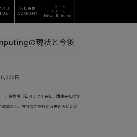
ニュース
問合せ
会社概要
リリース
NTACT
COMPANY
News Release
putingの現状と今後
0,000円
ばコピー、編集可（社内には子会社・関連会社は含
をご確認の上、弊社指定銀行にお振込みいただ