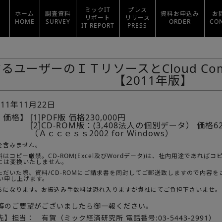
ミックIT
プレス
ホーム
調査資料
資料お申込み
お
リポート
リリース
HOME
SURVEY
ORDER
CO
IT REPORT
PRESS
るユーザーのＩＴリソースとCloud Com
【2011年版】
011年11月22日
・価格】
[1]PDF版 価格230,000円
[2]CD-ROM版：(3,408法人の個別データ） 価格62
（Ａｃｃｅｓｓ2002 for Windows）
を含みません。
はコピー厳禁。CD-ROM(Excel及びWordデータ)は、社内用途であれ
Fには変換いたしません。
ただいた際、資料/CD-ROMにご請求書を同封してご郵送致しますので内容
い申し上げます。
ちになります。お振込み手数料は恐れ入りますが貴社にてご負担下さいませ。
等のご要望がございましたら御一報ください。
】担当： 有賀（ミック経済研究所 電話番号:03-5443-2991）