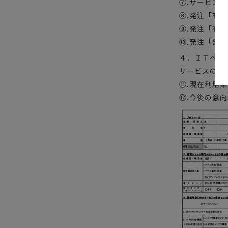
⑦.サービス
⑧.発注「有
⑨.発注「有
⑩.発注「無
４．ＩＴベン
サービスの業
⑪.現在利用
⑫.今後の意