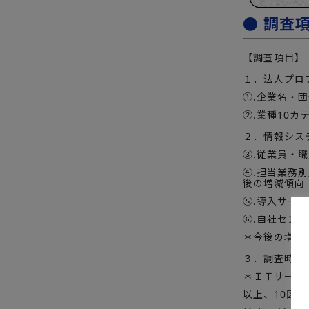
● 調査
【調査項目】
１．法人プロ
①.企業名・団
②.業種10カ
２．情報シス
③.従業員・
④.担当業務別
後の増減傾向
⑤.導入サーバ台数
⑥.自社セン
＊今後の増減
３．調査時点（
＊ＩＴサービス
以上、10区