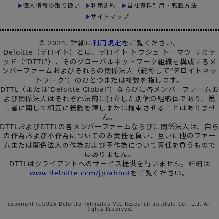
個人情報の取り扱い
利用規約
当社資料引用・転載方法
サイトマップ
© 2024. 詳細は
利用規定
をご覧ください。
Deloitte（デロイト）とは、デロイト トウシュ トーマツ リミテ
ッド（“DTTL”）、そのグローバルネットワーク組織を構成するメ
ンバーファームおよびそれらの関係法人（総称して“デロイトネッ
トワーク”）のひとつまたは複数を指します。
DTTL（または“Deloitte Global”）ならびに各メンバーファームお
よび関係法人はそれぞれ法的に独立した別個の組織体であり、第
三者に関して相互に義務を課しまたは拘束させることはありませ
ん。
DTTLおよびDTTLの各メンバーファームならびに関係法人は、自ら
の作為および不作為についてのみ責任を負い、互いに他のファー
ムまたは関係法人の作為および不作為について責任を負うもので
はありません。
DTTLはクライアントへのサービス提供を行いません。詳細は
www.deloitte.com/jp/about
をご覧ください。
copyright (c)2026 Deloitte Tohmatsu MIC Research Institute Co., Ltd. All
Rights Reserved.