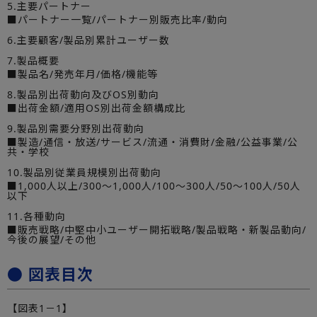
5.主要パートナー
■パートナー一覧/パートナー別販売比率/動向
6.主要顧客/製品別累計ユーザー数
7.製品概要
■製品名/発売年月/価格/機能等
8.製品別出荷動向及びOS別動向
■出荷金額/適用OS別出荷金額構成比
9.製品別需要分野別出荷動向
■製造/通信・放送/サービス/流通・消費財/金融/公益事業/公
共・学校
10.製品別従業員規模別出荷動向
■1,000人以上/300～1,000人/100～300人/50～100人/50人
以下
11.各種動向
■販売戦略/中堅中小ユーザー開拓戦略/製品戦略・新製品動向/
今後の展望/その他
● 図表目次
【図表1－1】