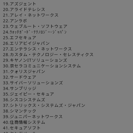
19.アズジェント
20.アライドテレシス
21.アレイ・ネットワークス
22.アンラボ
23.ウェブルート・ソフトウェア
24.ｳｫｯﾁｶﾞｰﾄﾞ･ﾃｸﾉﾛｼﾞｰ･ｼﾞｬﾊﾟﾝ
25.エフセキュア
26.エリアビイジャパン
27.エンテラシス・ネットワークス
28.カスタム・テクノロジー・セレスティクス
29.キヤノンITソリューションズ
30.京セラコミュニケーションシステム
31.クォリスジャパン
32.サードウェア
33.サイバーソリューションズ
34.サンブリッジ
35.ジェイピー・セキュア
36.シスコシステムズ
37.シトリックス・システムズ・ジャパン
38.シマンテック
39.ジュニパーネットワークス
40.住商情報システム
41.セキュアソフト