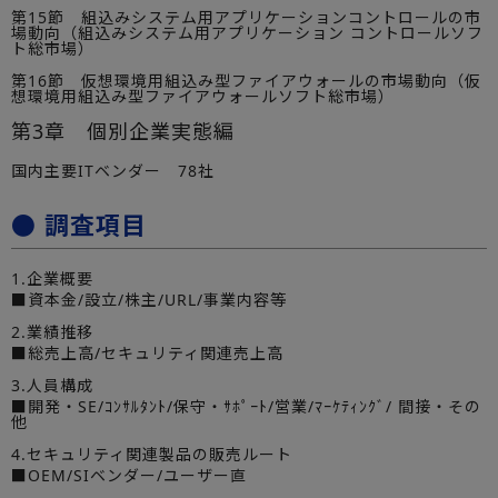
第15節 組込みシステム用アプリケーションコントロールの市
場動向（組込みシステム用アプリケーション コントロールソフ
ト総市場）
第16節 仮想環境用組込み型ファイアウォールの市場動向（仮
想環境用組込み型ファイアウォールソフト総市場）
第3章 個別企業実態編
国内主要ITベンダー 78社
● 調査項目
1.企業概要
■資本金/設立/株主/URL/事業内容等
2.業績推移
■総売上高/セキュリティ関連売上高
3.人員構成
■開発・SE/ｺﾝｻﾙﾀﾝﾄ/保守・ｻﾎﾟｰﾄ/営業/ﾏｰｹﾃｨﾝｸﾞ/ 間接・その
他
4.セキュリティ関連製品の販売ルート
■OEM/SIベンダー/ユーザー直