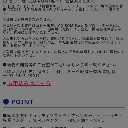
[3]セット版（CD-ROM+製本） 価格900,000円
※【2冊セット】は、「情報セキュリティソリューション市場の現状と将
来展望2011【内部漏洩防止型ソリューション編】」とのセット価格で
す。
※価格は消費税を含みません。
※コピー製本資料はコピー厳禁。CD-ROM(Excel及びWordデータ)は、
社内用途であればコピー、編集可（社内には子会社・関連会社は含まな
い）。PDFには変換いたしません。
※お申し込みいただいた際、資料/CD-ROMにご請求書を同封してご郵送
致しますので内容をご確認の上、弊社指定銀行にお振込みいただきます
様、お願い申し上げます。
※送料は弊社持ちになります。お振込み手数料は恐れ入りますが貴社にて
ご負担下さいませ。
■現物の閲覧等のご要望がございましたら御一報ください。
【問い合わせ先】担当： 河村（ミック経済研究所 電話番
号:03-5443-2991）
お申込みはこちら
● POINT
■国内主要セキュリティソフトウェアベンダー、セキュリティ
専業ベンダー、総合ITベンダー 78社を調査・分析。