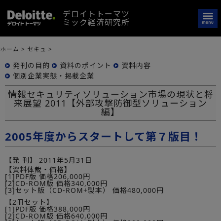
デロイトトーマツ
ミック経済研究所
ホーム
>
セキュ
>
発刊の目的
資料のポイント
資料内容
個別企業実態・掲載企業
情報セキュリティソリューション市場の現状と将
来展望 2011【外部攻撃防御型ソリューション
編】
2005年度からスタートして第７版目！
【発 刊】
2011年5月31日
【資料体裁・価格】
[1]PDF版 価格206,000円
[2]CD-ROM版 価格340,000円
[3]セット版（CD-ROM+製本） 価格480,000円
【2冊セット】
[1]PDF版 価格388,000円
[2]CD-ROM版 価格640,000円