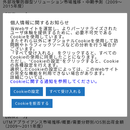
外部攻撃防御型ソリューション市場推移・中期予測（2009～
2015年度）
【図表2－1】
アンチウイルス・アンチマルウェア市場推移/概要/需要分野
個人情報に関するお知らせ
別/OS別出荷金額（2009～2011年度）
当Webサイトを運営し、よりパーソナライズされた
＜ｱﾝﾁｳｲﾙｽ･ｱﾝﾁﾏﾙｳｪｱｱﾌﾟﾗｲｱﾝｽ/ｱﾝﾁｳｲﾙｽ･ｱﾝﾁﾏﾙｳｪｱｿﾌﾄ/ｱﾝﾁｳｲﾙ
ユーザ体験を提供するために、必要不可欠である
ｽ･ｱﾝﾁﾏﾙｳｪｱｻｰﾋﾞｽ＞
Cookieを使用しています。
またそれら以外にオプショナルCookieを使用して訪
【図表2－2】
問数やトラフィックソースなどの分析を行う場合が
アンチスパムメール市場推移/概要/需要分野別/OS別出荷金額
ございます。
（2009～2011年度）
「すべて受け入れる」 をクリックすると、すべての
Cookieの使用に同意したことになります。
＜アンチスパムメールアプライアンス/アンチスパムメールソフ
ただし、"Cookieの設定"をクリックすると、Cookie
ト＞
の各種設定を行えます。
選択したCookieの設定によっては、このWebサイト
【図表2－3】
の完全な機能を利用できない場合があります。
不正侵入検知・防御アプライアンス市場推移/概要/需要分野
詳細については、
別/OS別出荷金額（2009～2011年度）
Cookieに関する通知を参照してください。
＜不正侵入検知・防御アプライアンス＞
Cookieの設定
すべて受け入れる
【図表2－4】
ファイアウォール/VPNアプライアンス市場推移/概要/需要分野
別/OS別出荷金額（2009～2011年度）
Cookieを拒否する
＜ファイアウォール/VPNアプライアンス＞
【図表2－5】
UTMアプライアンス市場推移/概要/需要分野別/OS別出荷金額
（2009～2011年度）