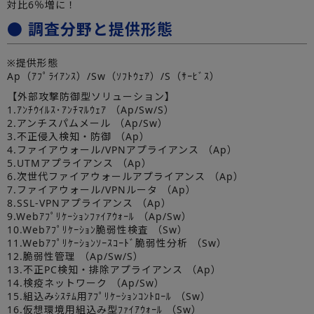
対比6％増に！
● 調査分野と提供形態
※提供形態
Ap（ｱﾌﾟﾗｲｱﾝｽ）/Sw（ｿﾌﾄｳｪｱ）/S（ｻｰﾋﾞｽ）
【外部攻撃防御型ソリューション】
1.ｱﾝﾁｳｲﾙｽ･ｱﾝﾁﾏﾙｳｪｱ （Ap/Sw/S）
2.アンチスパムメール （Ap/Sw）
3.不正侵入検知・防御 （Ap）
4.ファイアウォール/VPNアプライアンス （Ap）
5.UTMアプライアンス （Ap）
6.次世代ファイアウォールアプライアンス （Ap）
7.ファイアウォール/VPNルータ （Ap）
8.SSL-VPNアプライアンス （Ap）
9.Webｱﾌﾟﾘｹｰｼｮﾝﾌｧｲｱｳｫｰﾙ （Ap/Sw）
10.Webｱﾌﾟﾘｹｰｼｮﾝ脆弱性検査 （Sw）
11.Webｱﾌﾟﾘｹｰｼｮﾝｿｰｽｺｰﾄﾞ脆弱性分析 （Sw）
12.脆弱性管理 （Ap/Sw/S）
13.不正PC検知・排除アプライアンス （Ap）
14.検疫ネットワーク （Ap/Sw）
15.組込みｼｽﾃﾑ用ｱﾌﾟﾘｹｰｼｮﾝｺﾝﾄﾛｰﾙ （Sw）
16.仮想環境用組込み型ﾌｧｲｱｳｫｰﾙ （Sw）