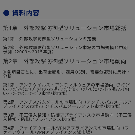
● 資料内容
第1章 外部攻撃防御型ソリューション市場総括
第1節 外部攻撃防御型ソリューションの定義
第2節 外部攻撃防御型ソリューション市場の市場規模と中期
予測（2009～2015年度）
第2章 外部攻撃防御型ソリューション市場動向
※各項目ごとに、出荷金額別、適用OS別、需要分野別に集計・
分析
第1節 アンチウイルス・アンチマルウェアの市場動向（ｱﾝﾁｳｲ
ﾙｽ･ｱﾝﾁﾏﾙｳｪｱｱﾌﾟﾗｲｱﾝｽ市場/ ｱﾝﾁｳｲﾙｽ･ｱﾝﾁﾏﾙｳｪｱｿﾌﾄ市場/ｱﾝﾁｳｲ
ﾙｽ･ｱﾝﾁﾏﾙｳｪｱｻｰﾋﾞｽ市場/総市場）
第2節 アンチスパムメールの市場動向（アンチスパムメールア
プライアンス市場/アンチスパムメールソフト市場/総市場）
第3節 不正侵入検知・防御アプライアンスの市場動向（不正侵
入検知・防御アプライアンス総市場）
第4節 ファイアウォール/VPNアプライアンスの市場動向（フ
ァイアウォール/VPNアプライアンス総市場）