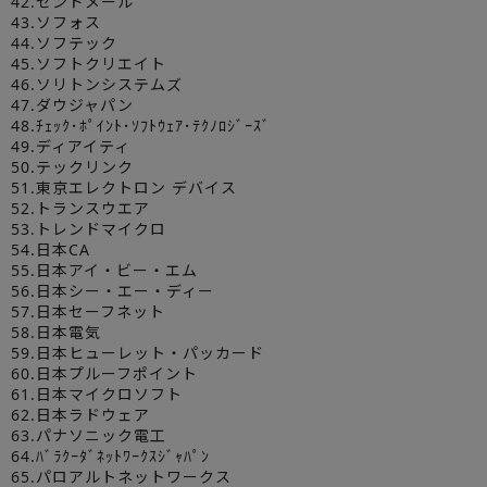
42.センドメール
43.ソフォス
44.ソフテック
45.ソフトクリエイト
46.ソリトンシステムズ
47.ダウジャパン
48.ﾁｪｯｸ･ﾎﾟｲﾝﾄ･ｿﾌﾄｳｪｱ･ﾃｸﾉﾛｼﾞｰｽﾞ
49.ディアイティ
50.テックリンク
51.東京エレクトロン デバイス
52.トランスウエア
53.トレンドマイクロ
54.日本CA
55.日本アイ・ビー・エム
56.日本シー・エー・ディー
57.日本セーフネット
58.日本電気
59.日本ヒューレット・パッカード
60.日本プルーフポイント
61.日本マイクロソフト
62.日本ラドウェア
63.パナソニック電工
64.ﾊﾞﾗｸｰﾀﾞﾈｯﾄﾜｰｸｽｼﾞｬﾊﾟﾝ
65.パロアルトネットワークス