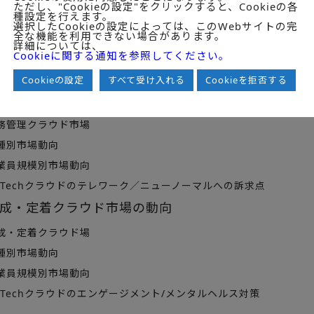
ただし、"Cookieの設定"をクリックすると、Cookieの各
種設定を行えます。
・配置クラウド市場
選択したCookieの設定によっては、このWebサイトの完
全な機能を利用できない場合があります。
種別市場動向
詳細については、
Cookieに関する通知を参照してください。
業員規模別市場動向
echクラウドサービス間のAPI連携対応
Cookieの設定
すべて受け入れる
Cookieを拒否する
務管理クラウド市場の動向
務管理クラウド市場
種別市場動向
業員規模別市場動向
Techクラウドのテレワーク／ニューノーマルへの訴求点
成・定着クラウド市場の動向
成・定着クラウド場
種別市場動向
業員規模別市場動向
Techクラウドのエンゲージメント/メンタルヘルス対策