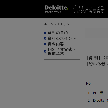
デロイトトーマツ
ミック経済研究所
ホーム
>
ＩＴサ
>
発刊の目的
資料のポイント
資料内容
個別企業実態・
掲載企業
【発 刊】
2
【資料体裁・