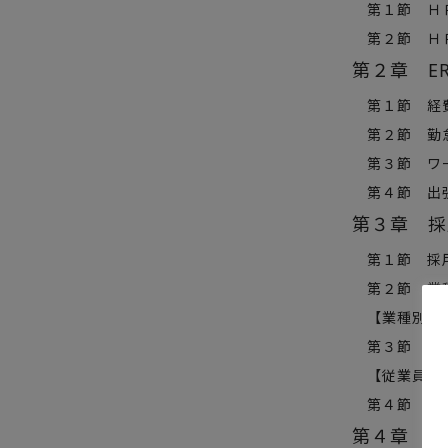
第１節 ＨＲ
第２節 ＨＲ
第２章 E
第１節 経費
第２節 勤怠
第３節 ワー
第４節 出張
第３章 採
第１節 採
第２節 業
【業種別】公
第３節 従
【従業員規模別】
第４節 HR
第４章 人