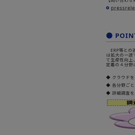
【問い合わせ先
pressrel
● POIN
ERP等との
は拡大の一途
て生産性向上
定着の４分野
◆ クラウド
◆ 各分野ごと
◆ 詳細調査