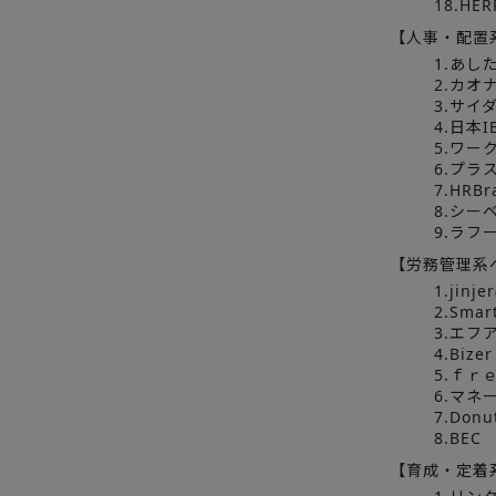
18.HER
【人事・配置
1.あし
2.カオ
3.サイ
4.日本I
5.ワー
6.プラ
7.HRBr
8.シー
9.ラフ
【労務管理系
1.jin
2.Smar
3.エフ
4.Bizer
5.ｆｒ
6.マネ
7.Donu
8.BEC
【育成・定着