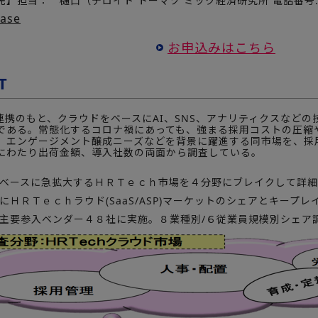
】担当： 樋口（デロイト トーマツ ミック経済研究所 電話番号:03-
ease
お申込みはこちら
T
連携のもと、クラウドをベースにAI、SNS、アナリティクスなどの技
である。常態化するコロナ禍にあっても、強まる採用コストの圧縮
、エンゲージメント醸成ニーズなどを背景に躍進する同市場を、採
にわたり出荷金額、導入社数の両面から調査している。
をベースに急拡大するＨＲＴｅｃｈ市場を４分野にブレイクして詳
にＨＲＴｅｃｈラウド(SaaS/ASP)マーケットのシェアとキープ
を主要参入ベンダー４８社に実施。８業種別/６従業員規模別シェア