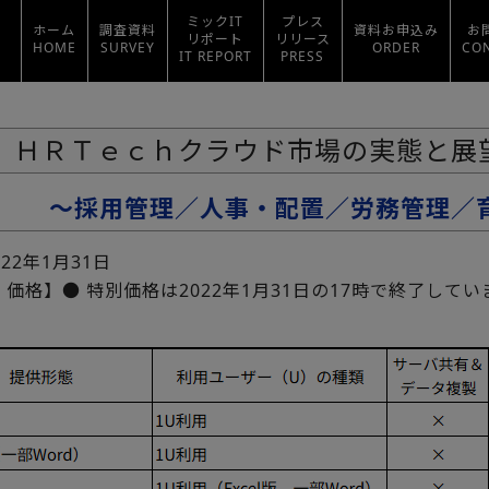
ミックIT
プレス
ホーム
調査資料
資料お申込み
お
リポート
リリース
HOME
SURVEY
ORDER
CO
IT REPORT
PRESS
ＨＲＴｅｃｈクラウド市場の実態と展望 
～採用管理／人事・配置／労務管理／
022年1月31日
価格】● 特別価格は2022年1月31日の17時で終了してい