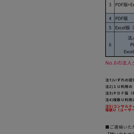
No.6の
注1)いずれの
注2)１Ｕ利用
注3)ＰＤＦ版
注4)複数Ｕ利
注5)コンサル
複数U（ユーザ
■ご連絡いた