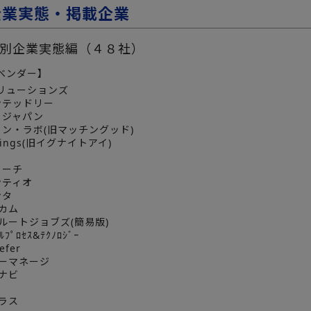
企業実態・掲載企業
別企業実態編（４８社）
ベンダー】
ソリューションズ
ンテッドリー
・ジャパン
イン・ラボ(旧マッチングッド)
nkings(旧イグナイトアイ)
ウ
リーチ
ンティオ
ンタ
フカム
クルートジョブズ(簡易版)
ｿﾙﾌﾟﾛｾｽ&ﾃｸﾉﾛｼﾞｰ
efer
ューマネージ
イナビ
テラス