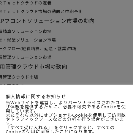
Ｔｅｃｈクラウドの定義
Ｔｅｃｈクラウド市場の動向と中期予測
RPフロントソリューション市場の動向
精算ソリューション市場
・就業ソリューション市場
クフロー(経費精算、勤怠・就業)市場
管理ソリューション市場
用管理クラウド市場の動向
用管理クラウド市場
種別市場動向
共/学校/公益事業/金融・保険/流通・消費財/サービス/通信/製造
個人情報に関するお知らせ
当Webサイトを運営し、よりパーソナライズされたユー
業員規模別市場動向
ザ体験を提供するために、必要不可欠であるCookieを使
用しています。
3,000人以上/1,000～2,999人/300～999人/100～299人/5
またそれら以外にオプショナルCookieを使用して訪問数
やトラフィックソースなどの分析を行う場合がございま
Techクラウドのビジネスチャット/ＡＩ/アナリティクス対応
す。
「すべて受け入れる」 をクリックすると、すべての
事・配置クラウド市場の動向
Cookieの使用に同意したことになります。