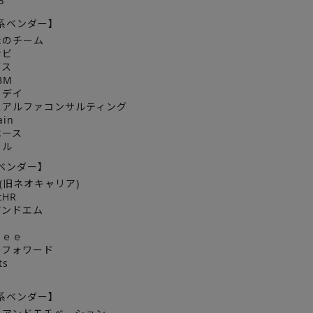
P
系ベンダー】
たのチーム
ナビ
ダス
BM
クデイ
スアルファコンサルティング
ain
ベース
ール
ベンダー】
jer(旧ネオキャリア)
tHR
アンドエム
ｅｅｅ
ーフォワード
ts
系ベンダー】