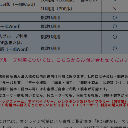
法人グループ利用については、こちらからお問い合わせくださ
提供形態も購入法人様の社内用途向け利用に限ります。社内には子会社・関連
の「サーバ共有」「データ複製」「編集・加工」「印刷＋製本」は厳禁（×）、
（印刷＋製本１冊のみ可）はお客様ご自身で印刷＋製本が可能です。
用はユーザー数を問いません。何ユーザーでも、何冊でも複製、印刷＋製本が
ティングファーム、アドバイザリー、シンクタンク及びライブラリー（図書室）様
ー）利用のみ購入可とさせていただきます。１U（ユーザー）利用の購入は不
だければ、オンライン営業により貴社ご指定頁を「PDF透かし」で