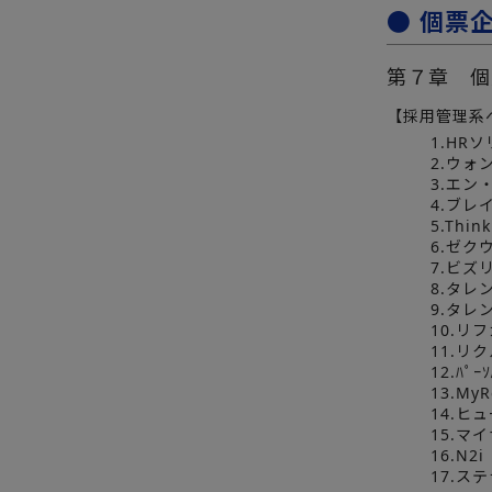
● 個票
第７章 個
【採用管理系
1.HR
2.ウォ
3.エン
4.ブレ
5.Thi
6.ゼク
7.ビズ
8.タレ
9.タレ
10.リ
11.リ
12.ﾊﾟｰ
13.MyR
14.ヒ
15.マ
16.N2i
17.ス