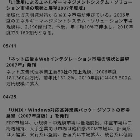
「IT活用によるエネルギーマネジメントシステム・ソリュー
ション市場の現状と展望2007年度版」
温暖化ガス削減対策から省エネ市場が伸びている。2006年
度のエネルギーマネジメントシステム・ソリューション市場
規模は、2,190億円で、今後、年平均10%で伸張し、2010年
度で3,160億円となる。
05/11
「ネット広告＆Webインテグレーション市場の現状と展望
2007年」発刊
ネット広告代理事業主要50社の売上規模、2006年度
181,360百万円。前年比132.2%、2010年度には405,500百
万円規模に拡大
04/25
「UNIX・Windows対応基幹業務パッケージソフトの市場
展望（2007年度版）」を発刊
ERP市場は、小規模・中規模市場は低迷脱出、中堅市場は二
桁増維持、大手企業向け市場は飽和感/SCM市場は、計画系
は大幅減、実行系は堅調、管理系は市場拡大、統合系は低調