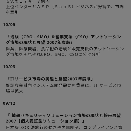
６％の１７４．７億円
上位ベンダーとＡＳＰ（ＳａａＳ）ビジネスが好調で、市場
を牽引
10/05
「治験（CRO／SMO）&営業支援（CSO）アウトソーシン
グ市場の現状と展望 2007年度版」
医薬、医療機器、食品他の治験と販売支援のアウトソーシン
グ市場をそれぞれCRO、SMO、CSOに分け分析
10/03
「ITサービス市場の実態と展望2007年度版」
好調な金融向けシステム開発需要を背景に、IT サービス市
場は拡大
09/12
「 情報セキュリティソリューション市場の現状と将来展望
2007【個人認証型ソリューション編】」
日本版 SOX 法施行の動きや内部統制、コンプライアンス意