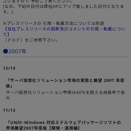
ざいますので 予めご了承ください。
(なお、下記の日付は弊社HPにアップ致しました日付となりま
す。)
※プレスリリースの 引用・転載方法については別途
【当社プレスリリースの図表及びコメントの引用・転載につい
て】
（ＰＤＦ）をご参照下さい。
●2007年
12/13
「サーバ仮想化ソリューション市場の実態と展望 2007 年度
版」
サーバ仮想化ソリューション市場は40％を超える成長率で拡
大
11/13
「UNIX･Windows 対応ミドルウェアパッケージソフトの
市場展望2007年度版【開発・運用編】