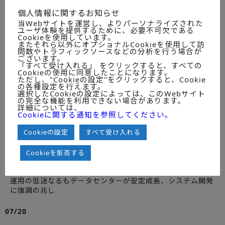
ITユーザー調査年鑑 ハードウェア・サーバ編 2005年版
個人情報に関するお知らせ
基幹業務用途で80％以上を占める汎用機/オフコン、幅広い
当Webサイトを運営し、よりパーソナライズされた
用途のUNIXサーバ、ネットワークインフラとファイルサー
ユーザ体験を提供するために、必要不可欠である
バ用途で54％を占めるPCサーバ
Cookieを使用しています。
またそれら以外にオプショナルCookieを使用して訪
問数やトラフィックソースなどの分析を行う場合が
08/30
ございます。
「すべて受け入れる」 をクリックすると、すべての
Cookieの使用に同意したことになります。
CRM実現のためのITソリューションマーケットの現状と展
ただし、"Cookieの設定"をクリックすると、Cookie
の各種設定を行えます。
望（2005年度版）
選択したCookieの設定によっては、このWebサイト
2004年度、CRM関連市場は前年比113.7%の488,550百万
の完全な機能を利用できない場合があります。
詳細については、
円。以降は年平均成長率14.5%で推移し、２００８年度には
Cookieに関する通知を参照してください。
841,000百万円に達する
Cookieの設定
すべて受け入れる
07/28
Cookieを拒否する
ＩＴサービス市場の実態と展望 2005度年版
2004年度はサービスメニューによって成長性に格差。保守･
運用の低迷なるもデータセンターが安定成長、システム開発
に復調の兆し
07/20