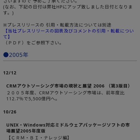
ざいますので 予めご了承ください。
(なお、下記の日付は弊社HPにアップ致しました日付となりま
す。)
※プレスリリースの 引用・転載方法については別途
【当社プレスリリースの図表及びコメントの引用・転載につい
て】
（ＰＤＦ）をご参照下さい。
●2005年
12/12
CRMアウトソーシング市場の現状と展望 2006 （第3版目）
２００５年度、CRMアウトソーシング市場は、前年度比
112.7％で5,500億円へ。
10/26
UNIX・Windows対応ミドルウェアパッケージソフトの市
場展望2005年度版
【ＣＲＭ・ＢＩ・ナレッジ編】