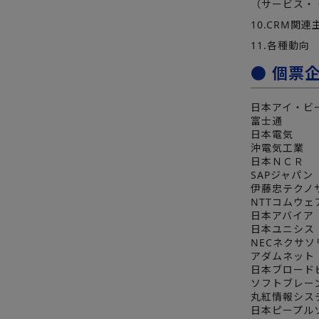
（サービス・
10.CRM関
11.各種動向
● 個票
日本アイ・ビ
富士通
日本電気
沖電気工業
日本ＮＣＲ
SAPジャパン
伊藤忠テクノ
NTTコムウェ
日本アバイア
日本ユニシス
NECネクサ
アダムネット
日本ブロード
ソフトブレー
丸紅情報シス
日本ピープル