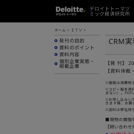
デロイトトーマツ
ミック経済研究所
ホーム
>
ＩＴソ
>
CRM
発刊の目的
資料のポイント
資料内容
個別企業実態・
【発 刊】
2
掲載企業
【資料体裁
※価格は消費税
※コピー製本資料
まない）。PD
※お申し込みい
きます様、お願
※送料は弊社持
■現物の閲覧
【問い合わせ先