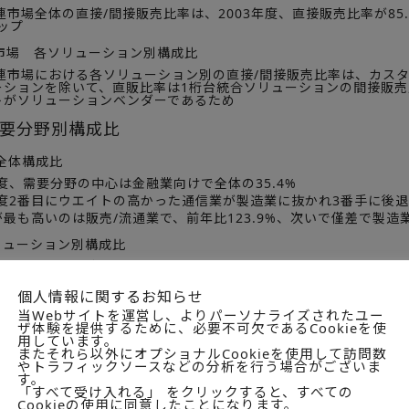
連市場全体の直接/間接販売比率は、2003年度、直接販売比率が85.
ップ
M市場 各ソリューション別構成比
関連市場における各ソリューション別の直接/間接販売比率は、カス
ーションを除いて、直販比率は1桁台統合ソリューションの間接販
トがソリューションベンダーであるため
需要分野別構成比
全体構成比
年度、需要分野の中心は金融業向けで全体の35.4%
年度2番目にウエイトの高かった通信業が製造業に抜かれ3番手に後退
最も高いのは販売/流通業で、前年比123.9%、次いで僅差で製造
リューション別構成比
リューションを除き、各ソリューションで金融業のウエイトが最も
セールス/サービス・ソリューションでは、製造業と通信業が僅差で
個人情報に関するお知らせ
リューションでは製造業が高い
当Webサイトを運営し、よりパーソナライズされたユー
ザ体験を提供するために、必要不可欠であるCookieを使
ード/ソフト/サービス
用しています。
またそれら以外にオプショナルCookieを使用して訪問数
におけるハード/ソフト/サービスの構成比は、2003年度でサービス
やトラフィックソースなどの分析を行う場合がございま
す。
らサービスウエイトは約10%アップ
「すべて受け入れる」 をクリックすると、すべての
Cookieの使用に同意したことになります。
カスタマーサービス・ソリューションのコンタクトチ