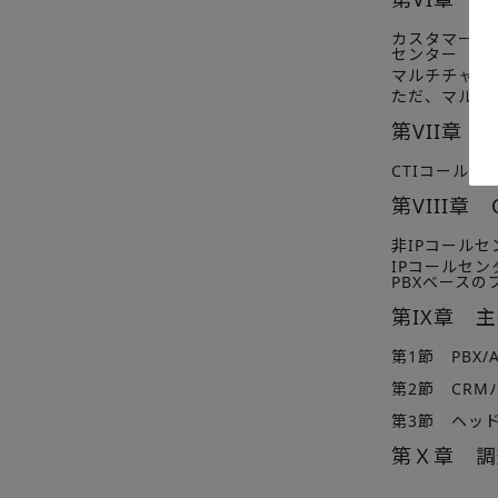
カスタマーサ
センター
マルチチャネ
ただ、マルチ
第VII章 
CTIコールセ
第VIII
非IPコールセ
IPコールセン
PBXベース
第IX章 
第1節 PBX/
第2節 CR
第3節 ヘッ
第Ｘ章 調