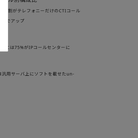
約7割がテレフォニーだけのCTIコール
割までアップ
年度には75%がIPコールセンターに
来は汎用サーバ上にソフトを載せたun-