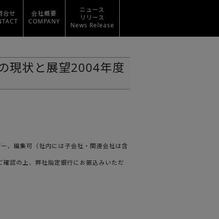
ニュース
問合せ
会社概要
リリース
NTACT
COMPANY
News Release
の現状と展望2004年度
ばコピー、編集可（社内には子会社・関連会社は含
をご確認の上、弊社指定銀行にお振込みいただ