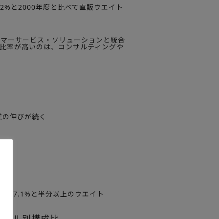
2%と2000年度と比べて直販ウエイト
タマーサービス・ソリューションと統合
売比率が高いのは、コンサルティングや
業の伸びが続く
高い
続く
が57.1%と半分以上のウエイト
ャネル別構成比