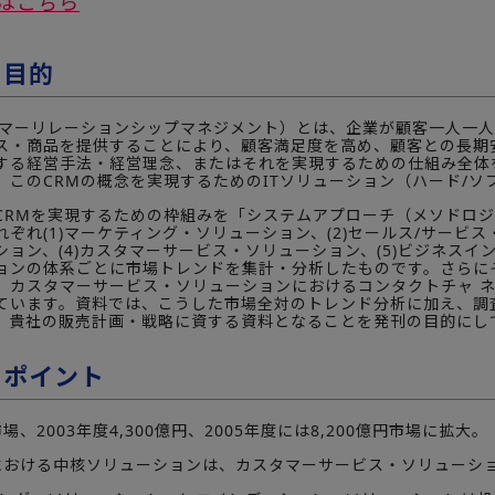
はこちら
の目的
タマーリレーションシップマネジメント）とは、企業が顧客一人一
ス・商品を提供することにより、顧客満足度を高め、顧客との長期
する経営手法・経営理念、またはそれを実現するための仕組み全体
、このCRMの概念を実現するためのITソリューション（ハード/ソ
CRMを実現するための枠組みを「システムアプローチ（メソドロジ
ぞれ(1)マーケティング・ソリューション、(2)セールス/サービス
ョン、(4)カスタマーサービス・ソリューション、(5)ビジネスイ
ョンの体系ごとに市場トレンドを集計・分析したものです。さらに
、カスタマーサービス・ソリューションにおけるコンタクトチャ ネ
ています。資料では、こうした市場全対のトレンド分析に加え、調
、貴社の販売計画・戦略に資する資料となることを発刊の目的にし
のポイント
場、2003年度4,300億円、2005年度には8,200億円市場に拡大。
場における中核ソリューションは、カスタマーサービス・ソリューショ