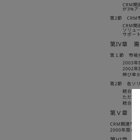
CRM関
が3%ア
第2節 CR
CRM
ソリュ
サポー
第IV章 
第１節 市場
2003
2002
伸び率が
第2節 各ソ
統合ソ
ただ、
統合ソ
第Ｖ章 ハ
CRM関連市場
2000年度か
第VI章 