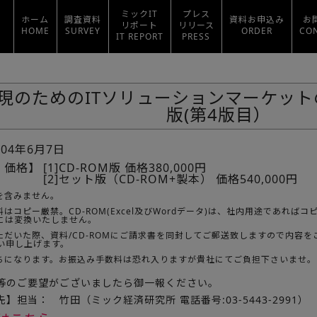
ミックIT
プレス
ホーム
調査資料
資料お申込み
お
リポート
リリース
HOME
SURVEY
ORDER
CO
IT REPORT
PRESS
実現のためのITソリューションマーケット
版(第4版目）
004年6月7日
・価格】
[1]CD-ROM版 価格380,000円
[2]セット版（CD-ROM+製本） 価格540,000円
を含みません。
はコピー厳禁。CD-ROM(Excel及びWordデータ)は、社内用途であれ
Fには変換いたしません。
ただいた際、資料/CD-ROMにご請求書を同封してご郵送致しますので内容
い申し上げます。
ちになります。お振込み手数料は恐れ入りますが貴社にてご負担下さいませ。
等のご要望がございましたら御一報ください。
】担当： 竹田（ミック経済研究所 電話番号:03-5443-2991）