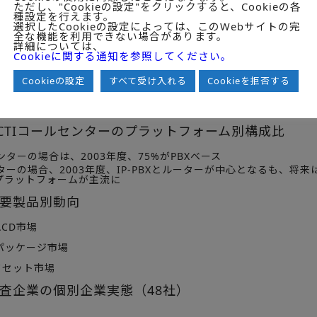
ただし、"Cookieの設定"をクリックすると、Cookieの各
種設定を行えます。
ービス・ソリューションにおけるコンタクトチャネルは、2003年度
選択したCookieの設定によっては、このWebサイトの完
全な機能を利用できない場合があります。
詳細については、
ル・コンタクトセンターの比率は3割、2007年度にはこの比率が4
Cookieに関する通知を参照してください。
チャネル化の速度は前回より鈍化して進行
Cookieの設定
すべて受け入れる
Cookieを拒否する
CTIコールセンターのIP化動向
ンターにおけるIP化は、2003年度から本格的に立ち上がり、2007
章 CTIコールセンターのプラットフォーム別構成比
ンターの場合は、2003年度、75%がPBXベース
ターの場合、2003年度、IP-PBXとルーターが中心となるも、将
のプラットフォームが主流に
主要製品別動向
ACD市場
Mパッケージ市場
ドセット市場
査企業の個別企業実態（48社）