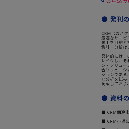
お申込み
● 発刊
CRM（カス
最適なサービ
向上を目的と
集計・分析は
具体的には、
レイクし、それ
ン・ソリューシ
合ソリューシ
ションである
な分析を試み
掲載しており
● 資料
■ CRM関連市
■ CRM市