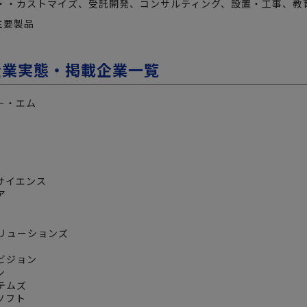
・・カストマイズ、受託開発、コンサルティング、設置・工事、教
連主要製品
企業実態・掲載企業一覧
ー・エム
サイエンス
ア
ソリューションズ
ビジョン
ン
テムズ
ソフト