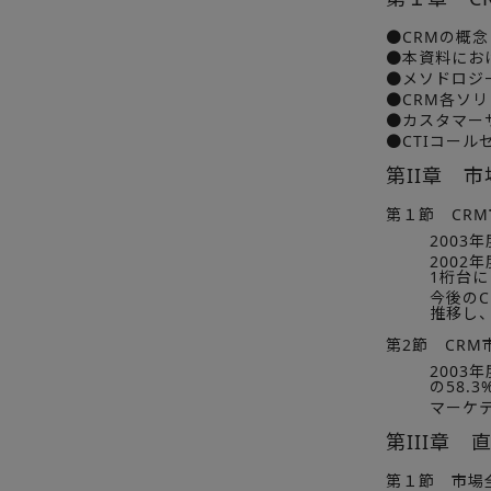
●CRMの概念
●本資料にお
●メソドロジ
●CRM各ソ
●カスタマー
●CTIコール
第II章 
第１節 CR
2003
200
1桁台に
今後のC
推移し、
第2節 CR
200
の58.
マーケ
第III章
第１節 市場