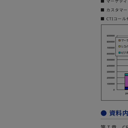
■ マーケテ
■ カスタマ
■ CTIコー
● 資料
第Ｉ章 C