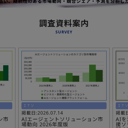
高い、継続性のある市場動向・競合シェア・予測を分析し
調査資料案内
SURVEY
ＩＴソ
ＩＴ
掲載日:2026.07.14
掲載日:
ン市
AIエージェントソリューション市
AI
場動向 2026年度版
援ソ