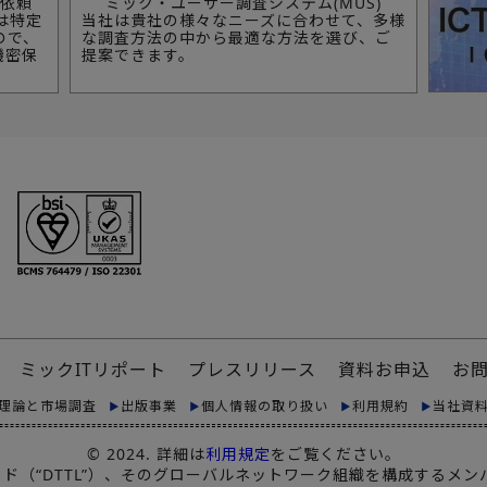
依頼
ミック・ユーザー調査システム(MUS)
は特定
当社は貴社の様々なニーズに合わせて、多様
ので、
な調査方法の中から最適な方法を選び、ご
機密保
提案できます。
ミックITリポート
プレスリリース
資料お申込
お
理論と市場調査
出版事業
個人情報の取り扱い
利用規約
当社資
© 2024. 詳細は
利用規定
をご覧ください。
リミテッド（“DTTL”）、そのグローバルネットワーク組織を構成する