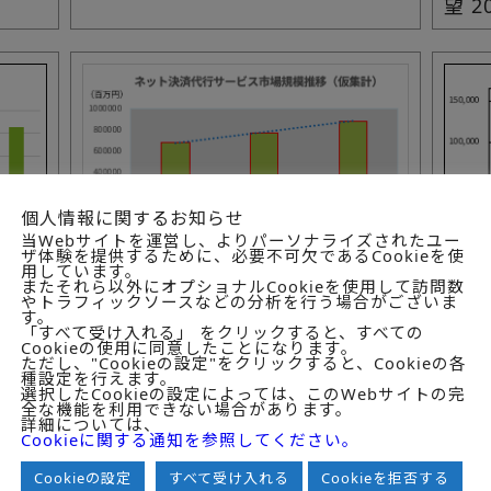
望 2
個人情報に関するお知らせ
当Webサイトを運営し、よりパーソナライズされたユー
ザ体験を提供するために、必要不可欠であるCookieを使
用しています。
デジタル
SW
またそれら以外にオプショナルCookieを使用して訪問数
掲載日:2026.05.27
掲載日:
やトラフィックソースなどの分析を行う場合がございま
す。
の現
ECにおけるネット決済代行サービ
基幹
「すべて受け入れる」 をクリックすると、すべての
ス市場の現状と展望 2026年度版
市場
Cookieの使用に同意したことになります。
ただし、"Cookieの設定"をクリックすると、Cookieの各
種設定を行えます。
選択したCookieの設定によっては、このWebサイトの完
全な機能を利用できない場合があります。
発刊年別バックナ
詳細については、
Cookieに関する通知を参照してください。
Cookieの設定
すべて受け入れる
Cookieを拒否する