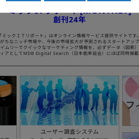
ミックITリポート[MONTHLY]
創刊24年
「ミックＩＴリポート」はオンライン情報サービス提供サイトです
されがちなニッチ市場や、今後の市場拡大が予測されるスタートアッ
イムリーでクイックなマーケティング情報を、必ずデータ（図表
アとしてMDB Digital Search（日本能率協会）にほぼ同時
ユーザー調査システム