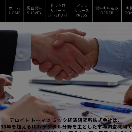
ミックIT
プレス
ホーム
調査資料
資料お申込み
お
リポート
リリース
HOME
SURVEY
ORDER
CO
IT REPORT
PRESS
デロイト トーマツ ミック経済研究所株式会社は、
30年を超えるICT/デジタル分野を主とした市場調査機関