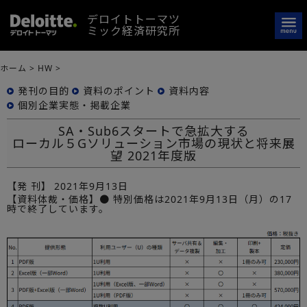
デロイトトーマツ
ミック経済研究所
ホーム
>
HW
>
発刊の目的
資料のポイント
資料内容
個別企業実態・掲載企業
SA・Sub6スタートで急拡大する
ローカル５Gソリューション市場の現状と将来展
望 ​2021年度版
【発 刊】
2021年9月13日
【資料体裁・価格】● 特別価格は2021年9月13日（月）の17
時で終了しています。