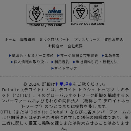
ホーム
調査資料
ミックITリポート
プレスリリース
資料お申込
お問合せ
会社概要
講演会・セミナーご依頼
マーケ理論と市場調査
出版事業
個人情報の取り扱い
利用規約
当社資料引用・転載方法
サイトマップ
© 2024. 詳細は
利用規定
をご覧ください。
Deloitte（デロイト）とは、デロイト トウシュ トーマツ リミテ
ッド（“DTTL”）、そのグローバルネットワーク組織を構成するメ
ンバーファームおよびそれらの関係法人（総称して“デロイトネッ
トワーク”）のひとつまたは複数を指します。
DTTL（または“Deloitte Global”）ならびに各メンバーファームお
よび関係法人はそれぞれ法的に独立した別個の組織体であり、第
三者に関して相互に義務を課しまたは拘束させることはありませ
ん。