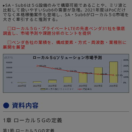
▸SA・Sub6は５G設備のみで構築可能であることや、ミリ波と
比較して扱いやすいSub6の需要が急増。2021年度はPoCだけ
でなく本格稼働案件も登場し、SA・Sub6がローカル５G市場を
大きく牽引すると推測する。
□ローカル５G・プライベートLTEの先進ベンダ31社を徹底
調査し、市場予測や課題分析のヒントを提供
□ベンダ各社の業績を、構成要素・方式・周波数・業種別に
展開を展望
● 資料内容
1章 ローカル５Gの定義
第1節.ローカル５Gの定義