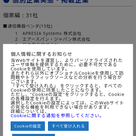
個票編 : 31社
■通信機器ベンダ(15社)
1 APRESIA Systems 株式会社
2 エアースパン・ジャパン株式会社
3 日本電気株式会社
4 ＮＴＴテクノクロス株式会社
個人情報に関するお知らせ
5 FCNT株式会社
当Webサイトを運営し、よりパーソナライズされた
6 エリクソン・ジャパン株式会社
ユーザ体験を提供するために、必要不可欠である
7 京セラ株式会社
Cookieを使用しています。
またそれら以外にオプショナルCookieを使用して訪
8 サムスン電子ジャパン株式会社
問数やトラフィックソースなどの分析を行う場合が
9 大日本印刷株式会社
ございます。
10 電気興業株式会社
「すべて受け入れる」 をクリックすると、すべての
Cookieの使用に同意したことになります。
11 東芝インフラシステムズ株式会社
ただし、"Cookieの設定"をクリックすると、Cookie
12 日本無線株式会社
の各種設定を行えます。
13 ノキアソリューションズ&ネットワークス合同会社
選択したCookieの設定によっては、このWebサイト
の完全な機能を利用できない場合があります。
14 パナソニック システムソリューションズ ジャパン
詳細については、
15 富士通株式会社【数値なし】
Cookieに関する通知を参照してください。
■通信キャリア(4社)
Cookieの設定
すべて受け入れる
16 エヌ・ティ・ティ・コミュニケーションズ株式会社
17 株式会社NTTドコモ