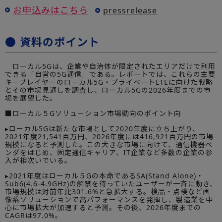
お申込みはこちら
pressrelease
● 資料のポイント
ローカル5Gは、企業や自治体が限定されたエリアだけで利用
できる「自営の5G通信」である。レポートでは、これらの主要
キープレイヤーのローカル5G・プライベートLTEに向けた戦略
とその市場見通しを調査し、ローカル5Gの2026年度までの市
場を展望した。
■ローカル５Gソリューション市場動向のポイント向
▸ローカル5Gは新たな市場として2020年度に立ち上がり、
2021年度21,541百万円、2026年度には416,921百万円の市場
規模になると予測した。この大きな市場に向けて、通信機器ベ
ンダをはじめ、固定通信キャリア、IT企業など多数の企業の参
入が相次いでいる。
▸2021年度はローカル５Gの本命であるSA(Stand Alone)・
Sub6(4.6-4.9GHz)の解禁を待っていたユーザーが一斉に動き、
市場規模は対前年比301.6%と急拡大する。検品・点検など画
像系ソリューションで高パフォーマンスを発揮し、製造業を中
心に市場拡大が加速すると予測。その後、2026年度までの
CAGRは97.0%。