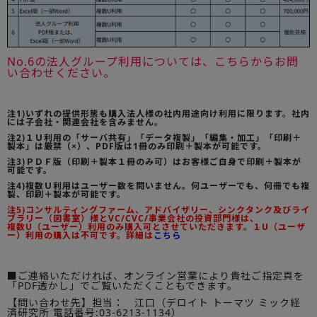
No.6の法人グループ利用については、こちらからお問
い合わせください。
注1)いずれの提供形態も購入法人様の社内用途向け利用に限ります。社内
には子会社・関連会社を含みません。
注2)１Ｕ利用の「サーバ共有」「データ複製」「編集・加工」「印刷＋
製本」は厳禁（×）、PDF版は1冊のみ印刷＋製本が可能です。
注3)ＰＤＦ版（印刷＋製本１冊のみ可）はお客様ご自身で印刷＋製本が
可能です。
注4)複数Ｕ利用はユーザー数を問いません。何ユーザーでも、何冊でも複
製、印刷＋製本が可能です。
注5)コンサルティングファーム、アドバイザリー、シンクタンク及びライ
ブラリー（図書室）様とVC/CVC/事業会社の投資部門様は、
複数U（ユーザー）利用のみ購入可とさせていただきます。１U（ユーザ
ー）利用の購入は不可です。詳細は
こちら
■ご連絡いただければ、オンライン営業により貴社ご指定頁を
「PDF透かし」でご覧いただくこともできます。
【問い合わせ先】担当： 江口（デロイト トーマツ ミック経
済研究所 電話番号:03-6213-1134）