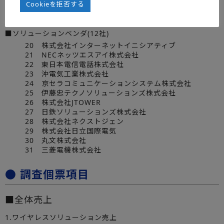
Cookieを拒否する
18 株式会社オプテージ
19 株式会社Qtnet
■ソリューションベンダ(12社)
20 株式会社インターネットイニシアティブ
21 NECネッツエスアイ株式会社
22 東日本電信電話株式会社
23 沖電気工業株式会社
24 京セラコミュニケーションシステム株式会社
25 伊藤忠テクノソリューションズ株式会社
26 株式会社JTOWER
27 日鉄ソリューションズ株式会社
28 株式会社ネクストジェン
29 株式会社日立国際電気
30 丸文株式会社
31 三菱電機株式会社
● 調査個票項目
■全体売上
1.ワイヤレスソリューション売上