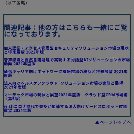
（以下省略）
関連記事：他の方はこちらも一緒にご覧
になっております。
個人認証・アクセス管理型セキュリティソリューション市場の現状
と将来展望 2022年版
音声認識と自然言語処理で実現する対話型AIソリューションの市場
動向 2021年度版
通信キャリア向けネットワーク機器市場の現状と将来展望 2021年
度版
法人向けヘルスケアクラウド･ソリューション市場の実態と展望
2021年度版
マーテック市場の現状と展望2021年度版 クラウド型CRM市場編
（第5版）
withコロナ時代で普及が加速する法人向けサービスロボット市場
展望 2021年版
▲ページトップへ