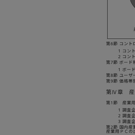
第6節 コン
1 コン
2 コ
第7節 ボー
1 ボー
第8節 ユー
第9節 価格
第Ⅳ章 産
第1節 産業
1 調
2 調
3 調
第2節 国内
産業用ＰＣの