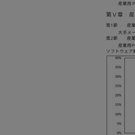
産業用Ｐ
第Ⅴ章 産
第1節 産業
大手メ
第2節 産業
産業用
ソフトウェア