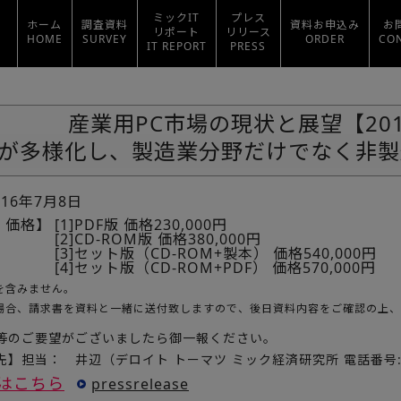
ミックIT
プレス
ホーム
調査資料
資料お申込み
お
リポート
リリース
HOME
SURVEY
ORDER
CO
IT REPORT
PRESS
産業用PC市場の現状と展望【20
が多様化し、製造業分野だけでなく非製
016年7月8日
・価格】
[1]PDF版 価格230,000円
[2]CD-ROM版 価格380,000円
[3]セット版（CD-ROM+製本） 価格540,000円
[4]セット版（CD-ROM+PDF） 価格570,000円
を含みません。
場合、請求書を資料と一緒に送付致しますので、後日資料内容をご確認の上、
等のご要望がございましたら御一報ください。
】担当： 井辺（デロイト トーマツ ミック経済研究所 電話番号:03-
はこちら
pressrelease