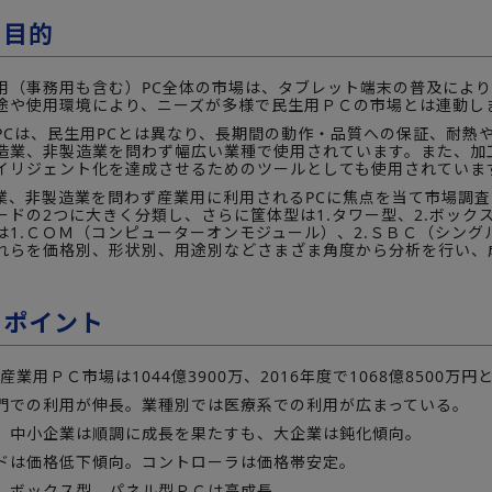
の目的
用（事務用も含む）PC全体の市場は、タブレット端末の普及によ
途や使用環境により、ニーズが多様で民生用ＰＣの市場とは連動し
PCは、民生用PCとは異なり、長期間の動作・品質への保証、耐熱
造業、非製造業を問わず幅広い業種で使用されています。また、加
イリジェント化を達成させるためのツールとしても使用されていま
業、非製造業を問わず産業用に利用されるPCに焦点を当て市場調査
ドの2つに大きく分類し、さらに筐体型は1.タワー型、2.ボックス
は1.ＣＯＭ（コンピューターオンモジュール）、2.ＳＢＣ（シング
れらを価格別、形状別、用途別などさまざま角度から分析を行い、
。
のポイント
の産業用ＰＣ市場は1044億3900万、2016年度で1068億8500万円
門での利用が伸長。業種別では医療系での利用が広まっている。
、中小企業は順調に成長を果たすも、大企業は鈍化傾向。
ドは価格低下傾向。コントローラは価格帯安定。
、ボックス型、パネル型ＰＣは高成長。