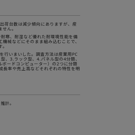
り出荷台数は減少傾向にありますが、産
ません。
や耐寒、耐湿など優れた耐環境性能を備
工機械などにそのまま組み込むことで、
す。
を行いまいした。調査方法は産業用PC
型、3.ラック型、4.パネル型の4分類、
ルボードコンピューター）の2つに分類
成長率や売上高などそれぞれの特性を明
と推計。