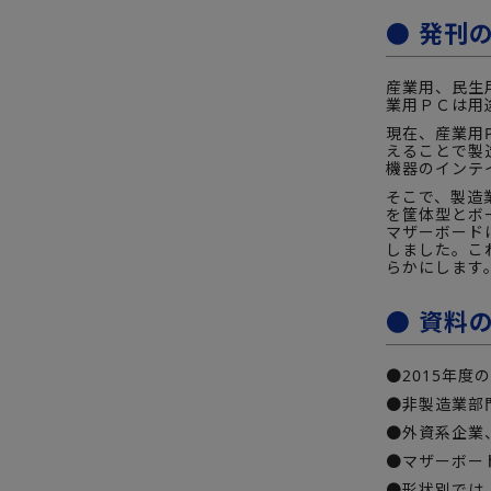
● 発刊
産業用、民生
業用ＰＣは用
現在、産業用
えることで製
機器のインテ
そこで、製造
を筐体型とボー
マザーボード
しました。こ
らかにします
● 資料
●2015年度
●非製造業部
●外資系企業
●マザーボー
●形状別では