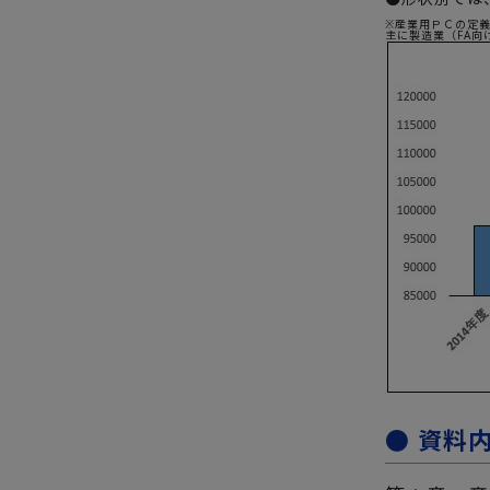
※産業用ＰＣの定
主に製造業（FA
● 資料