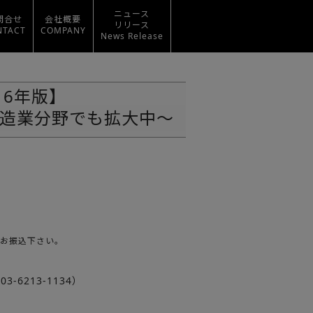
ニュース
問合せ
会社概要
リリース
NTACT
COMPANY
News Release
16年版】
造業分野でも拡大中～
お振込下さい。
6213-1134）