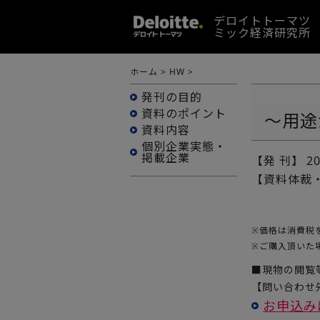
デロイトトーマツ
ミック経済研究所
ホーム
>
HW
>
発刊の目的
資料のポイント
～用途
資料内容
個別企業実態・
掲載企業
【発 刊】
2
【資料体裁
※
価格は消費税
※
ご購入頂いた
■現物の閲覧
【問い合わせ先
お申込み