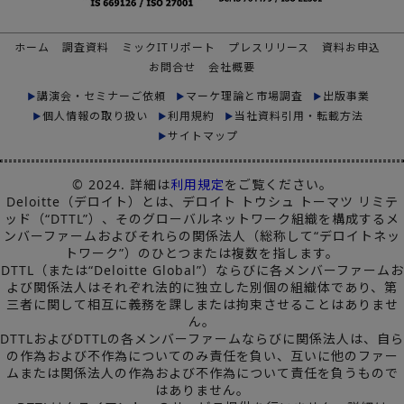
ホーム
調査資料
ミックITリポート
プレスリリース
資料お申込
お問合せ
会社概要
講演会・セミナーご依頼
マーケ理論と市場調査
出版事業
個人情報の取り扱い
利用規約
当社資料引用・転載方法
サイトマップ
© 2024. 詳細は
利用規定
をご覧ください。
Deloitte（デロイト）とは、デロイト トウシュ トーマツ リミテ
ッド（“DTTL”）、そのグローバルネットワーク組織を構成するメ
ンバーファームおよびそれらの関係法人（総称して“デロイトネッ
トワーク”）のひとつまたは複数を指します。
DTTL（または“Deloitte Global”）ならびに各メンバーファームお
よび関係法人はそれぞれ法的に独立した別個の組織体であり、第
三者に関して相互に義務を課しまたは拘束させることはありませ
ん。
DTTLおよびDTTLの各メンバーファームならびに関係法人は、自ら
の作為および不作為についてのみ責任を負い、互いに他のファー
ムまたは関係法人の作為および不作為について責任を負うもので
はありません。