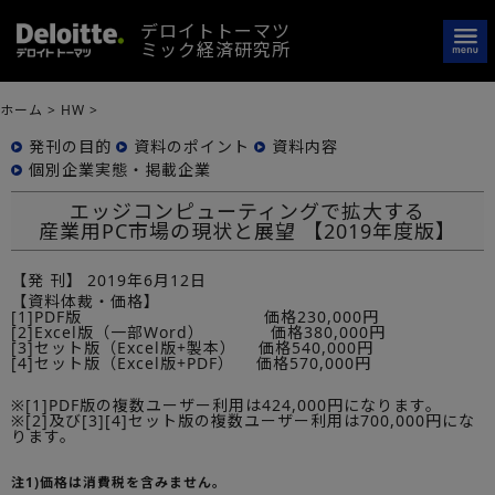
デロイトトーマツ
ミック経済研究所
ホーム
>
HW
>
発刊の目的
資料のポイント
資料内容
個別企業実態・掲載企業
エッジコンピューティングで拡大する
産業用PC市場の現状と展望 【2019年度版】
【発 刊】
2019年6月12日
【資料体裁・価格】
[1]PDF版 価格230,000円
[2]Excel版（一部Word） 価格380,000円
[3]セット版（Excel版+製本） 価格540,000円
[4]セット版（Excel版+PDF） 価格570,000円
※[1]PDF版の複数ユーザー利用は424,000円になります。
※[2]及び[3][4]セット版の複数ユーザー利用は700,000円にな
ります。
注1)価格は消費税を含みません。