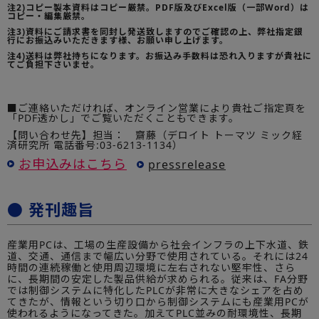
注2)コピー製本資料はコピー厳禁。PDF版及びExcel版（一部Word）は
コピー・編集厳禁。
注3)資料にご請求書を同封し発送致しますのでご確認の上、弊社指定銀
行にお振込みいただきます様、お願い申し上げます。
注4)送料は弊社持ちになります。お振込み手数料は恐れ入りますが貴社に
てご負担下さいませ。
■ご連絡いただければ、オンライン営業により貴社ご指定頁を
「PDF透かし」でご覧いただくこともできます。
【問い合わせ先】担当： 齋藤（デロイト トーマツ ミック経
済研究所 電話番号:03-6213-1134）
お申込みはこちら
pressrelease
● 発刊趣旨
産業用PCは、工場の生産設備から社会インフラの上下水道、鉄
道、交通、通信まで幅広い分野で使用されている。それには24
時間の連続稼働と使用周辺環境に左右されない堅牢性、さら
に、長期間の安定した製品供給が求められる。従来は、FA分野
では制御システムに特化したPLCが非常に大きなシェアを占め
てきたが、情報という切り口から制御システムにも産業用PCが
使われるようになってきた。加えてPLC並みの耐環境性、長期