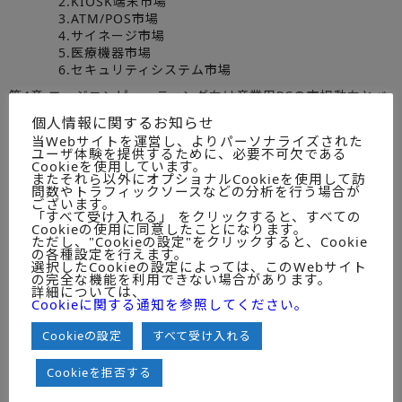
2.KIOSK端末市場
3.ATM/POS市場
4.サイネージ市場
5.医療機器市場
6.セキュリティシステム市場
第4章 エッジコンピューティング向け産業用PCの市場動向とベ
ンダシェア
個人情報に関するお知らせ
1.市場規模予測（2017～2022年度）
当Webサイトを運営し、よりパーソナライズされた
2.ベンダの動向とマーケットシェア（2017～2019年度）
ユーザ体験を提供するために、必要不可欠である
3.業種別/用途別の市場動向（2018年度）
Cookieを使用しています。
またそれら以外にオプショナルCookieを使用して訪
■調査収録企業
問数やトラフィックソースなどの分析を行う場合が
ございます。
「すべて受け入れる」 をクリックすると、すべての
産業用PCベンダ（個票掲載企業21社＋調査未掲載
Cookieの使用に同意したことになります。
企業１社）
ただし、"Cookieの設定"をクリックすると、Cookie
の各種設定を行えます。
選択したCookieの設定によっては、このWebサイト
1.IEI Integration Corp
の完全な機能を利用できない場合があります。
詳細については、
2.アドバンテック
Cookieに関する通知を参照してください。
3.イノテック
4.ADLINKジャパン
Cookieの設定
すべて受け入れる
5.HPCシステムズ
6.コンテック
Cookieを拒否する
7.コントロンジャパン
8.シュナイダーエレクトリック