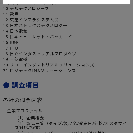
9.タッチパネルシステムズ
10.デルテクノロジーズ
11.電産
12.東芝インフラシステムズ
13.日本ストラタステクノロジー
14.日本電気
15.日本ヒューレット・パッカード
16.B&R
17.PFU
18.日立インダストリアルプロダクツ
19.三菱電機
20.リコーインダストリアルソリューションズ
21.ロジテックINAソリューションズ
● 調査項目
各社の個票内容
1.企業プロファイル
（1）企業概要
（2）製品一覧（タイプ/製品名/発売日/価格/カスタマイ
ズ対応/特徴）