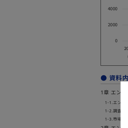
● 資料
1章 エン
1-1.エン
1-2.調査対
1-3.市場算