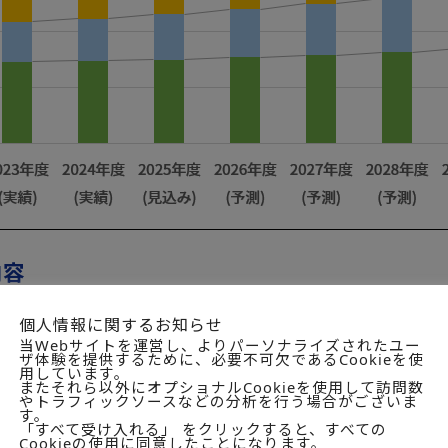
内容
ベデッドシステムの定義
個人情報に関するお知らせ
当Webサイトを運営し、よりパーソナライズされたユー
ベデッドシステムの特性
ザ体験を提供するために、必要不可欠であるCookieを使
用しています。
またそれら以外にオプショナルCookieを使用して訪問数
象分野
やトラフィックソースなどの分析を行う場合がございま
す。
定ロジック
「すべて受け入れる」 をクリックすると、すべての
Cookieの使用に同意したことになります。