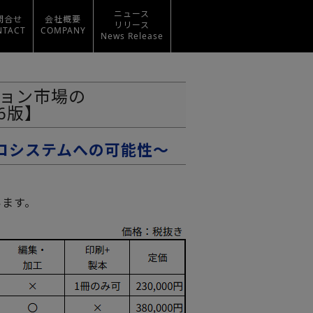
ニュース
問合せ
会社概要
リリース
NTACT
COMPANY
News Release
ョン市場の
6版】
コシステムへの可能性～
います。