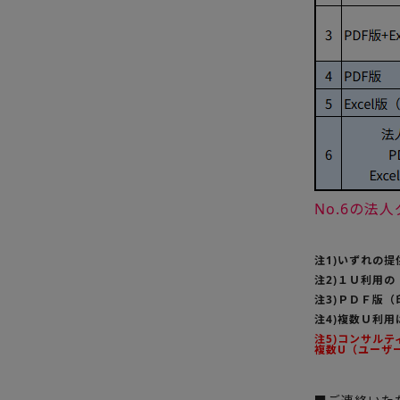
No.6の
注1)いずれの
注2)１Ｕ利用
注3)ＰＤＦ版
注4)複数Ｕ利
注5)コンサル
複数U（ユーザ