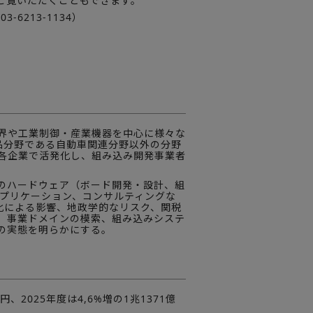
ご覧いただくこともできます。
6213-1134）
界や工業制御・産業機器を中心に様々な
製品分野である自動車関連分野以外の分野
各企業で活発化し、組み込み開発事業者
のハードウェア（ボード開発・設計、組
アプリケーション、コンサルティングな
化による影響、地政学的なリスク、関税
、事業ドメインの模索、組み込みシステ
の実態を明らかにする。
、2025年度は4,6%増の1兆1371億