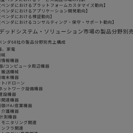
ベンダにおけるプラットフォームカスタマイズ動向】
ベンダにおけるアプリケーション開発動向】
ベンダにおける検証動向】
ベンダにおけるコンサルティング・保守・サポート動向】
ベデッドシステム・ソリューション市場の製品分野別
ベンダ68社の製品分野別売上構成
器、家電
機械
用情報機器
器/コンピュータ周辺機器
・搬送機械
用端末機器
ト/ドローン
/ネットワーク設備機器
建設機器
車関連機器
御/FA/産業機器
・介護機器
･計測機器
・モニタリング関連
インフラ関連