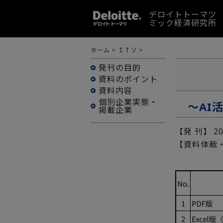
デロイトトーマツ
ミック経済研究所
ホーム
>
ＩＴソ
>
発刊の目的
資料のポイント
資料内容
個別企業実態・
～AI
掲載企業
【発 刊】
2
【資料体裁・