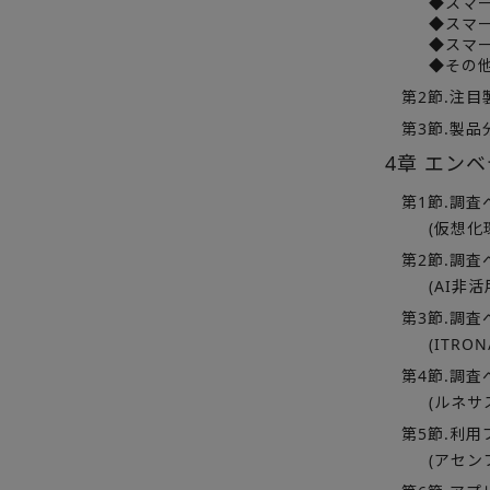
◆スマ
◆スマ
◆スマ
◆その
第2節.注目
第3節.製品
4章 エン
第1節.調査
(仮想化
第2節.調査
(AI非
第3節.調査
(ITRON
第4節.調査
(ルネサス
第5節.利用
(アセンブ