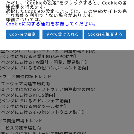
ベデッドシステム・ソリューション市場トレンド
ただし、"Cookieの設定"をクリックすると、Cookieの各
種設定を行えます。
ベデッドシステム・ソリューション市場の全体トレンド
選択したCookieの設定によっては、このWebサイトの完
全な機能を利用できない場合があります。
.エンベデッドシステム・ソリューション市場調査の目的と背景
詳細については、
2024年度の市場規模と今後の展望
Cookieに関する通知を参照してください。
調査ベンダ68社の市場シェア
Cookieの設定
すべて受け入れる
Cookieを拒否する
ドウェア関連市場トレンド
ハードウェア関連市場動向
.調査ベンダにおけるハードウェア関連市場の内訳
ベンダにおける産業用組込みPC動向】
ベンダにおけるHW設計・開発、製造動向】
ベンダにおけるその他コンポーネント動向】
トウェア関連市場トレンド
ソフトウェア関連市場動向
.調査ベンダにおけるソフトウェア関連市場の内訳
ベンダにおけるRTOS動向】
ベンダにおけるミドルウェア動向】
ベンダにおける開発ツール動向】
ベンダにおけるその他ソフトウェア動向】
ビス関連市場トレンド
サービス関連市場動向
.調査ベンダにおけるサービス関連市場の内訳