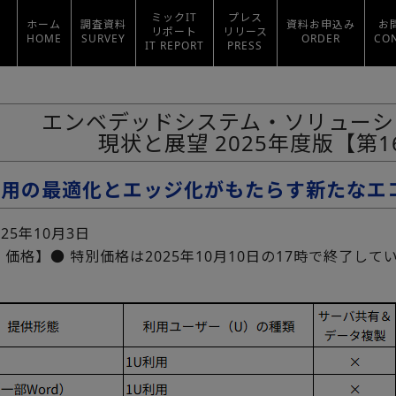
ミックIT
プレス
ホーム
調査資料
資料お申込み
お
リポート
リリース
HOME
SURVEY
ORDER
CO
IT REPORT
PRESS
エンベデッドシステム・ソリューシ
現状と展望 2025年度版【第1
活用の最適化とエッジ化がもたらす新たなエ
025年10月3日
価格】● 特別価格は2025年10月10日の17時で終了して