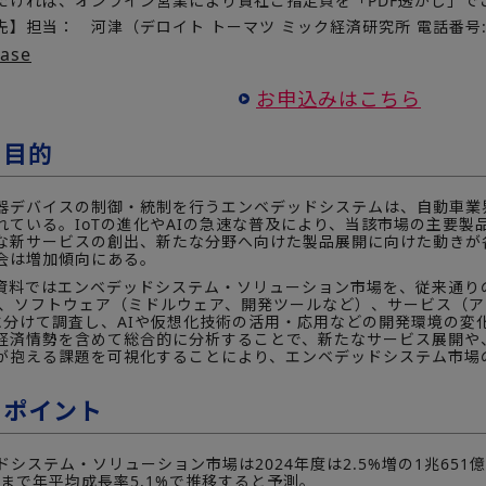
だければ、オンライン営業により貴社ご指定頁を「PDF透かし」で
】担当： 河津（デロイト トーマツ ミック経済研究所 電話番号:03-
ease
お申込みはこちら
の目的
デバイスの制御・統制を行うエンベデッドシステムは、自動車業
れている。IoTの進化やAIの急速な普及により、当該市場の主要
な新サービスの創出、新たな分野へ向けた製品展開に向けた動きが
会は増加傾向にある。
料ではエンベデッドシステム・ソリューション市場を、従来通り
）、ソフトウェア（ミドルウェア、開発ツールなど）、サービス（
に分けて調査し、AIや仮想化技術の活用・応用などの開発環境の変
経済情勢を含めて総合的に分析することで、新たなサービス展開や
が抱える課題を可視化することにより、エンベデッドシステム市場
のポイント
システム・ソリューション市場は2024年度は2.5%増の1兆651億円
度まで年平均成長率5.1%で推移すると予測。