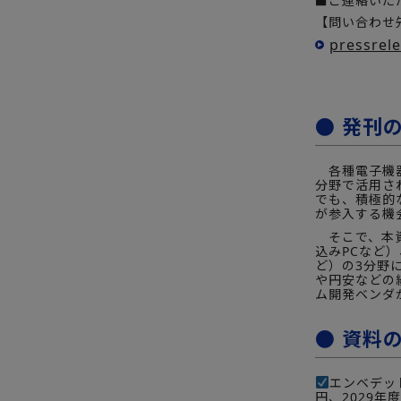
■ご連絡いた
【問い合わせ先
pressrel
● 発刊
各種電子機器
分野で活用さ
でも、積極的
が参入する機
そこで、本資
込みPCなど
ど）の3分野
や円安などの
ム開発ベンダ
● 資料
エンベデッド
円、2029年