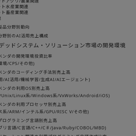
ートアグリ/農業関連
ート水産業関連
ート畜産業関連
他
製品分野別動向
分野別のAI活用売上構成
ベデッドシステム・ソリューション市場の開発環境
ベンダの開発環境投資比率
環境/CPS/その他)
ベンダのコーディング手法別売上高
活用/AI活用/機械学習/生成AI/AIエージェント)
ベンダの利用OS別売上高
/Unix/Linux系/Windows系/VxWorks/Android/iOS)
ベンダの利用プロセッサ別売上高
系/ARM/インテル系/GPU/RISC V/その他)
プログラミング言語別売上高
リ言語/C言語/C++/C♯/Java/Ruby/COBOL/MBD)