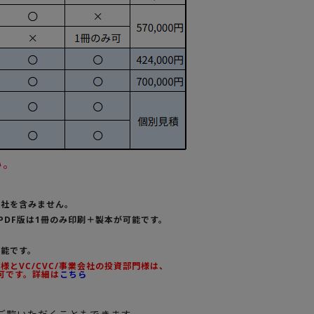
い。
会社を含みません。
PDF版は1冊のみ印刷＋製本が可能です。
可能です。
とVC/CVC/事業会社の投資部門様は、
可です。詳細は
こちら