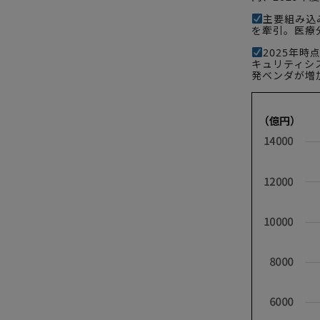
主要組み込
を牽引。医療
2025年
キュリティシ
発ベンダが増