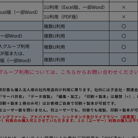
法人グループ利用については、こちらからお問い合わせくださ
提供形態も購入法人様の社内用途向け利用に限ります。社内には子会社・関連
の「サーバ共有」「データ複製」「編集・加工」「印刷＋製本」は厳禁（×）、
（印刷＋製本１冊のみ可）はお客様ご自身で印刷＋製本が可能です。
用はユーザー数を問いません。何ユーザーでも、何冊でも複製、印刷＋製本が
ティングファーム、アドバイザリー、シンクタンク及びライブラリー（図書室）様
ー）利用のみ購入可とさせていただきます。１U（ユーザー）利用の購入は不