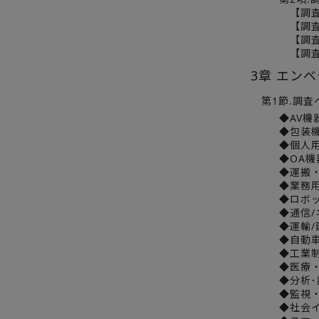
【調査
【調査
【調査
【調査
3章 エン
第1節.調査
◆AV機
◆包装
◆個人
◆OA機
◆運搬
◆業務
◆ロボッ
◆通信
◆運輸/
◆自動
◆工業制
◆医療
◆分析
◆監視
◆社会