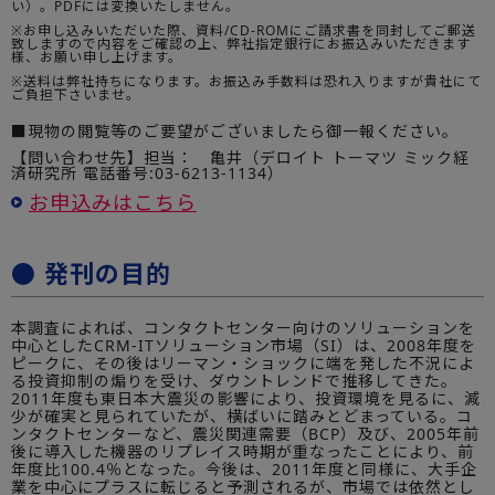
い）。PDFには変換いたしません。
※お申し込みいただいた際、資料/CD-ROMにご請求書を同封してご郵送
致しますので内容をご確認の上、弊社指定銀行にお振込みいただきます
様、お願い申し上げます。
※送料は弊社持ちになります。お振込み手数料は恐れ入りますが貴社にて
ご負担下さいませ。
■現物の閲覧等のご要望がございましたら御一報ください。
【問い合わせ先】担当： 亀井（デロイト トーマツ ミック経
済研究所 電話番号:03-6213-1134）
お申込みはこちら
● 発刊の目的
本調査によれば、コンタクトセンター向けのソリューションを
中心としたCRM-ITソリューション市場（SI）は、2008年度を
ピークに、その後はリーマン・ショックに端を発した不況によ
る投資抑制の煽りを受け、ダウントレンドで推移してきた。
2011年度も東日本大震災の影響により、投資環境を見るに、減
少が確実と見られていたが、横ばいに踏みとどまっている。コ
ンタクトセンターなど、震災関連需要（BCP）及び、2005年前
後に導入した機器のリプレイス時期が重なったことにより、前
年度比100.4％となった。今後は、2011年度と同様に、大手企
業を中心にプラスに転じると予測されるが、市場では依然とし