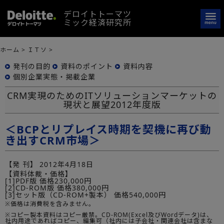
デロイトトーマツ
ミック経済研究所
ホーム
>
ＩＴソ
>
発刊の目的
資料のポイント
資料内容
個別企業実態・掲載企業
CRM実現のためのITソリューションマーケットの
現状と展望2012年度版
＜BCPとリプレイス時期を契機に再び動
き出すCRM市場＞
【発 刊】
2012年4月18日
【資料体裁・価格】
[1]PDF版 価格230,000円
[2]CD-ROM版 価格380,000円
[3]セット版（CD-ROM+製本） 価格540,000円
※価格は消費税を含みません。
※コピー製本資料はコピー厳禁。CD-ROM(Excel及びWordデータ)は、
社内用途であればコピー、編集可（社内には子会社・関連会社は含まな