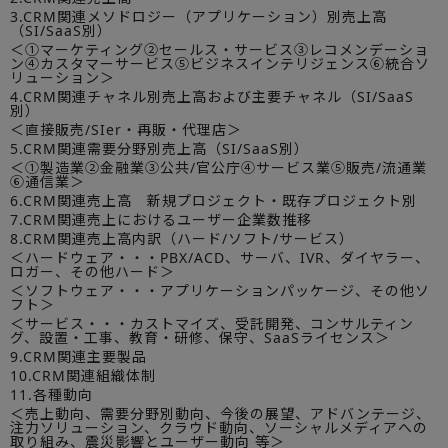
3.CRM関連メソドロジー（アプリケーション）別売上高
（SI/SaaS別）
＜①マーケティング②セールス・サービス③レコメンデーショ
ン④カスタマーサービス⑤ビジネスインテリジェンス⑥統合ソ
リューション＞
4.CRM関連チャネル別売上高および主要チャネル（SI/SaaS
別）
＜直接販売/SIer・再販・代理店＞
5.CRM関連需要分野別売上高（SI/SaaS別）
＜①製造業②金融業③公共/官公庁④サービス業⑤販売/流通業
⑥通信業＞
6.CRM関連売上高 新規プロジェクト・既存プロジェクト別
7.CRM関連売上におけるユーザー企業数推移
8.CRM関連売上高内訳（ハード/ソフト/サービス）
＜ハードウェア・・・PBX/ACD、サーバ、IVR、ダイヤラー、
ロガー、その他ハード＞
＜ソフトウェア・・・アプリケーションパッケージ、その他ソ
フト＞
＜サービス・・・カストマイズ、受託開発、コンサルティン
グ、設置・工事、教育・研修、保守、SaaSライセンス＞
9.CRM関連主要製品
10.CRM関連組織体制
11.各種動向
＜売上動向、需要分野別動向、今後の展望、アドバンテージ、
注力ソリューション、クラウド動向、ソーシャルメディアへの
取り組み、震災影響とユーザー動向 等＞