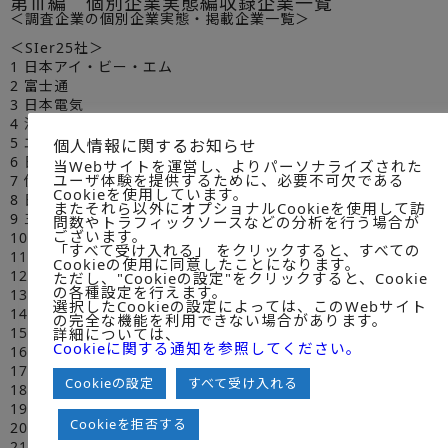
第Ⅲ編 個別企業実態編収録企業一覧
＜調査企業の個別企業実態・掲載企業一覧＞
＜SIer25社＞
1 日本アイ・ビー・エム
2 富士通
3 日本電気
4 沖電気工業
5 エヌ・ティ・ティ・コムウェア
個人情報に関するお知らせ
6 日本NCR
当Webサイトを運営し、よりパーソナライズされた
ユーザ体験を提供するために、必要不可欠である
7 伊藤忠テクノソリューションズ
Cookieを使用しています。
8 日本ユニシス
またそれら以外にオプショナルCookieを使用して訪
9 三井情報
問数やトラフィックソースなどの分析を行う場合が
ございます。
10 日本ヒューレット・パッカード
「すべて受け入れる」 をクリックすると、すべての
11 NTTデータ
Cookieの使用に同意したことになります。
12 東芝ソリューション
ただし、"Cookieの設定"をクリックすると、Cookie
の各種設定を行えます。
13 日立製作所
選択したCookieの設定によっては、このWebサイト
14 NECネッツエスアイ
の完全な機能を利用できない場合があります。
15 三菱電機インフォメーションテクノロジー
詳細については、
Cookieに関する通知を参照してください。
16 岩崎通信機
17 NTTソフトウェア
Cookieの設定
すべて受け入れる
18 バーチャレクス・コンサルティング
19 日立情報通信エンジニアリング
Cookieを拒否する
20 テクマトリックス
21 イーシステム