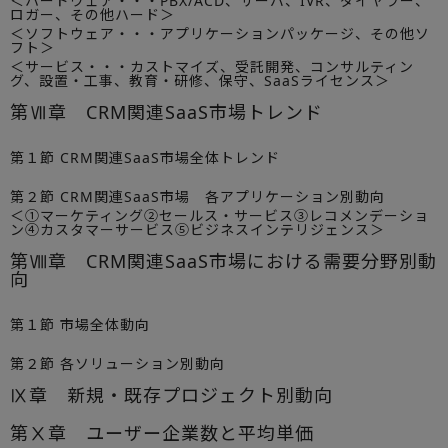
＜ハードウェア・・・PBX/ACD、サーバ、IVR、ダイヤラー、
ロガー、その他ハード＞
＜ソフトウェア・・・アプリケーションパッケージ、その他ソ
フト＞
＜サービス・・・カストマイズ、受託開発、コンサルティン
グ、設置・工事、教育・研修、保守、SaaSライセンス＞
第Ⅶ章 CRM関連SaaS市場トレンド
第１節 CRM関連SaaS市場全体トレンド
第２節 CRM関連SaaS市場 各アプリケーション別動向
＜①マーケティング②セールス・サービス③レコメンデーショ
ン④カスタマーサービス⑤ビジネスインテリジェンス＞
第Ⅷ章 CRM関連SaaS市場における需要分野別動
向
第１節 市場全体動向
第２節 各ソリューション別動向
Ⅸ章 新規・既存プロジェクト別動向
第Ⅹ章 ユーザー企業数と平均単価