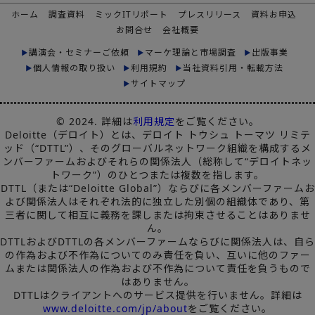
ホーム
調査資料
ミックITリポート
プレスリリース
資料お申込
お問合せ
会社概要
講演会・セミナーご依頼
マーケ理論と市場調査
出版事業
個人情報の取り扱い
利用規約
当社資料引用・転載方法
サイトマップ
© 2024. 詳細は
利用規定
をご覧ください。
Deloitte（デロイト）とは、デロイト トウシュ トーマツ リミテ
ッド（“DTTL”）、そのグローバルネットワーク組織を構成するメ
ンバーファームおよびそれらの関係法人（総称して“デロイトネッ
トワーク”）のひとつまたは複数を指します。
DTTL（または“Deloitte Global”）ならびに各メンバーファームお
よび関係法人はそれぞれ法的に独立した別個の組織体であり、第
三者に関して相互に義務を課しまたは拘束させることはありませ
ん。
DTTLおよびDTTLの各メンバーファームならびに関係法人は、自ら
の作為および不作為についてのみ責任を負い、互いに他のファー
ムまたは関係法人の作為および不作為について責任を負うもので
はありません。
DTTLはクライアントへのサービス提供を行いません。詳細は
www.deloitte.com/jp/about
をご覧ください。