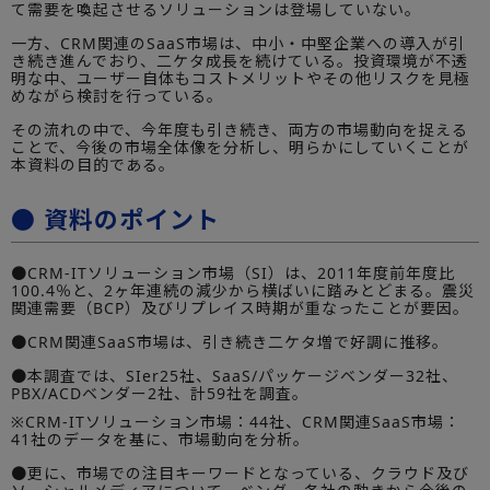
て需要を喚起させるソリューションは登場していない。
一方、CRM関連のSaaS市場は、中小・中堅企業への導入が引
き続き進んでおり、二ケタ成長を続けている。投資環境が不透
明な中、ユーザー自体もコストメリットやその他リスクを見極
めながら検討を行っている。
その流れの中で、今年度も引き続き、両方の市場動向を捉える
ことで、今後の市場全体像を分析し、明らかにしていくことが
本資料の目的である。
● 資料のポイント
●CRM-ITソリューション市場（SI）は、2011年度前年度比
100.4％と、2ヶ年連続の減少から横ばいに踏みとどまる。震災
関連需要（BCP）及びリプレイス時期が重なったことが要因。
●CRM関連SaaS市場は、引き続き二ケタ増で好調に推移。
●本調査では、SIer25社、SaaS/パッケージベンダー32社、
PBX/ACDベンダー2社、計59社を調査。
※CRM-ITソリューション市場：44社、CRM関連SaaS市場：
41社のデータを基に、市場動向を分析。
●更に、市場での注目キーワードとなっている、クラウド及び