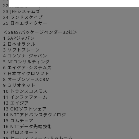
22 東芝情報システム
23 JFEシステムズ
24 ランドスケイプ
25 日本エヴィクサー
＜SaaS/パッケージベンダー32社＞
1 SAPジャパン
2 日本オラクル
3 ソフトブレーン
4 コンソナ･ジャパン
5 NIコンサルティング
6 エイケア･システムズ
7 日本マイクロソフト
8 オープンソースCRM
9 ミリオネット
10 トランスコスモス
11 インフォファーム
12 エイジア
13 OKIソフトウェア
14 NTTアドバンステクノロジ
15 コムチュア
16 NTTデータ先端技術
17 ゼロスタート
18 セールスフォース･ドットコム