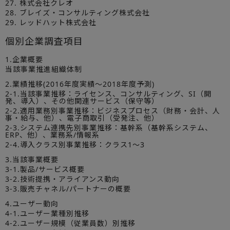
27. 株式会社クレオ
28. ブレイズ・コンサルティング株式会社
29. レッドハット株式会社
個別企業調査項目
1.企業概要
当該事業推進組織体制
2.業績推移(2016年度実績～2018年度予測)
2-1.当該事業推移：ライセンス、コンサルティング、SI（開
発、導入）、その他関連サービス（保守等）
2-2.適用業務別事業推移：ビジネスプロセス（財務・会計、人
事・給与、他）、電子商取引（受発注、他）
2-3.システム連携先別事業推移：基幹系（基幹系システム、
ERP、他）、業務系/情報系
2-4.導入クラス別事業推移：クラス1～3
3.当該事業概要
3-1.製品/サービス概要
3-2.技術提携・アライアンス動向
3-3.販売チャネル/パートナーの概要
4.ユーザー動向
4-1.ユーザー業種別推移
4-2.ユーザー規模（従業員数）別推移