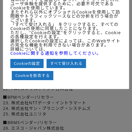
ユーザ体験を提供するために、必要不可欠である
10. ユーザックシステム株式会社
Cookieを使用しています。
11. 丸紅情報システムズ株式会社
またそれら以外にオプショナルCookieを使用して訪
12. 株式会社富士通コンピュータテクノロジーズ
問数やトラフィックソースなどの分析を行う場合が
ございます。
■SIer
「すべて受け入れる」 をクリックすると、すべての
Cookieの使用に同意したことになります。
13. 株式会社NTTデータ・スマートソーシング
ただし、"Cookieの設定"をクリックすると、Cookie
14. キューアンドエーワークス株式会社
の各種設定を行えます。
選択したCookieの設定によっては、このWebサイト
15. シーティーシー・エスピー株式会社
の完全な機能を利用できない場合があります。
16. 日商エレクトロニクス株式会社
詳細については、
17. 株式会社ビッグツリーテクノロジー＆コンサルティング
Cookieに関する通知を参照してください。
■コンサルティング会社
Cookieの設定
すべて受け入れる
18. アクセンチュア株式会社
19. アビームコンサルティング株式会社
Cookieを拒否する
20. KPMGコンサルティング株式会社
21. デロイト トーマツ コンサルティング合同会社
22. PwCコンサルティング合同会社
■BPMベンダー/リセラー
23. 株式会社NTTデータ・イントラマート
24. 株式会社サン・プラニング・システムズ
25. 株式会社ユニリタ
■BRMSベンダー/リセラー
26. エスコ・ジャパン株式会社