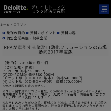
デロイトトーマツ
ミック経済研究所
ホーム
>
ＩＴソ
>
発刊の目的
資料のポイント
資料内容
個別企業実態・掲載企業
RPAが牽引する業務自動化ソリューションの市場
動向2017年度版
【発 刊】
2017年10月30日
【資料体裁・価格】
[1]PDF版 価格230,000円
[2]CD-ROM版 価格380,000円
[3]セット版（CD-ROM+製本） 価格540,000円
[4]セット版（CD-ROM+PDF） 価格570,000円
※価格は消費税を含みません。
※コピー製本資料はコピー厳禁。CD-ROM(Excel及びWordデータ)は、
社内用途であればコピー、編集可（社内には子会社・関連会社は含まな
い）。PDFには変換いたしません。
※お申し込みいただいた際、資料/CD-ROMにご請求書を同封してご郵送
致しますので内容をご確認の上、弊社指定銀行にお振込みいただきます
様、お願い申し上げます。