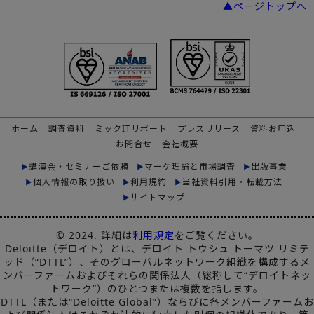
▲ページトップへ
ホーム
調査資料
ミックITリポート
プレスリリース
資料お申込
お問合せ
会社概要
講演会・セミナーご依頼
マーケ理論と市場調査
出版事業
個人情報の取り扱い
利用規約
当社資料引用・転載方法
サイトマップ
© 2024. 詳細は
利用規定
をご覧ください。
Deloitte（デロイト）とは、デロイト トウシュ トーマツ リミテ
ッド（“DTTL”）、そのグローバルネットワーク組織を構成するメ
ンバーファームおよびそれらの関係法人（総称して“デロイトネッ
トワーク”）のひとつまたは複数を指します。
DTTL（または“Deloitte Global”）ならびに各メンバーファームお