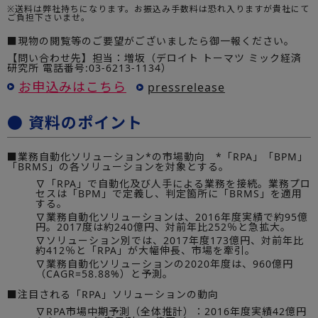
※送料は弊社持ちになります。お振込み手数料は恐れ入りますが貴社にて
ご負担下さいませ。
■現物の閲覧等のご要望がございましたら御一報ください。
【問い合わせ先】担当：増坂（デロイト トーマツ ミック経済
研究所 電話番号:03-6213-1134）
お申込みはこちら
pressrelease
● 資料のポイント
■業務自動化ソリューション*の市場動向 *「RPA」「BPM」
「BRMS」の各ソリューションを対象とする。
∇「RPA」で自動化及び人手による業務を接続。業務プロ
セスは「BPM」で定義し、判定箇所に「BRMS」を適用
する。
∇業務自動化ソリューションは、2016年度実績で約95億
円。2017度は約240億円、対前年比252％と急拡大。
∇ソリューション別では、2017年度173億円、対前年比
約412％と「RPA」が大幅伸長、市場を牽引。
∇業務自動化ソリューションの2020年度は、960億円
（CAGR=58.88%）と予測。
■注目される「RPA」ソリューションの動向
∇RPA市場中期予測（全体推計）：2016年度実績42億円