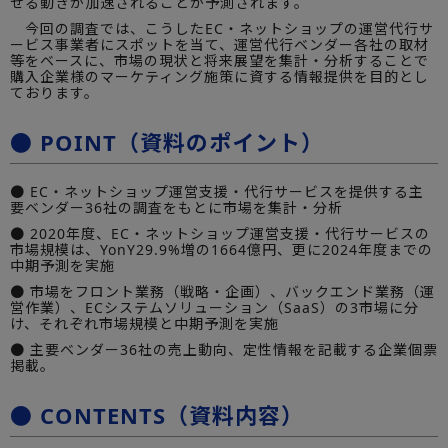
せる動きが加速されることが予測されます。
今回の調査では、こうしたEC・ネットショップの運営代行サ
ービス事業者にスポットを当て、運営代行ベンダー各社の取材
等をベースに、市場の現状と将来展望を集計・分析することで
購入企業様のマーケティング施策に資する情報提供を目的とし
ております。
● POINT（資料のポイント）
● EC・ネットショップ運営支援・代行サービスを提供する主
要ベンダー36社の調査をもとに市場を集計・分析
● 2020年度、EC・ネットショップ運営支援・代行サービスの
市場規模は、YonY29.9%増の1664億円、更に2024年度までの
中期予測を実施
● 市場をフロント業務（戦略・企画）、バックエンド業務（運
営作業）、ECシステムソリューション（SaaS）の3市場に分
け、それぞれ市場規模と中期予測を実施
● 主要ベンダー36社の売上動向、定性情報を記載する企業個票
掲載。
● CONTENTS（資料内容）