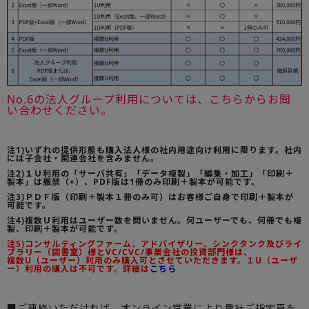
No.6の法人グループ利用については、こちらからお問
い合わせください。
注1)いずれの提供形態も購入法人様の社内用途向け利用に限ります。社内
には子会社・関連会社を含みません。
注2)１Ｕ利用の「サーバ共有」「データ複製」「編集・加工」「印刷＋
製本」は厳禁（×）、PDF版は1冊のみ印刷＋製本が可能です。
注3)ＰＤＦ版（印刷＋製本１冊のみ可）はお客様ご自身で印刷＋製本が
可能です。
注4)複数Ｕ利用はユーザー数を問いません。何ユーザーでも、何冊でも複
製、印刷＋製本が可能です。
注5)コンサルティングファーム、アドバイザリー、シンクタンク及びライ
ブラリー（図書室）様とVC/CVC/事業会社の投資部門様は、
複数U（ユーザー）利用のみ購入可とさせていただきます。１U（ユーザ
ー）利用の購入は不可です。詳細は
こちら
■ご連絡いただければ、オンライン営業により貴社ご指定頁を