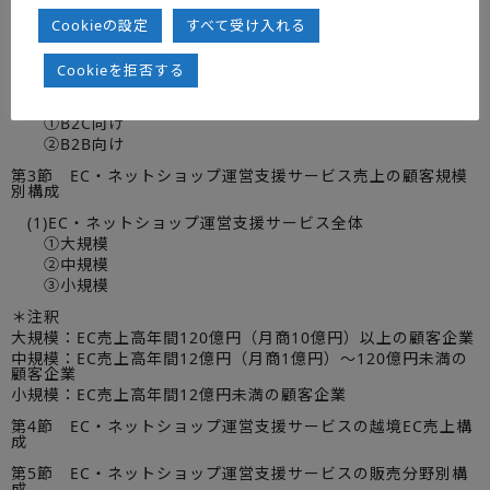
Cookieの設定
すべて受け入れる
(2)ECモール活用事業者
①B2C向け
Cookieを拒否する
②B2B向け
(3)自社運営サイト事業者
①B2C向け
②B2B向け
第3節 EC・ネットショップ運営支援サービス売上の顧客規模
別構成
(1)EC・ネットショップ運営支援サービス全体
①大規模
②中規模
③小規模
＊注釈
大規模：EC売上高年間120億円（月商10億円）以上の顧客企業
中規模：EC売上高年間12億円（月商1億円）～120億円未満の
顧客企業
小規模：EC売上高年間12億円未満の顧客企業
第4節 EC・ネットショップ運営支援サービスの越境EC売上構
成
第5節 EC・ネットショップ運営支援サービスの販売分野別構
成