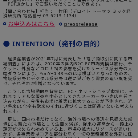
「PDF透かし」でご覧いただくこともできます。
【問い合わせ先】担当： 竹田（デロイト トーマツ ミック経
済研究所 電話番号:03-6213-1134）
お申込みはこちら
pressrelease
● INTENTION（発刊の目的）
経済産業省が2021年7月に発表した「電子商取引に関する市
場調査」によれば、2020年の国内B2C-EC市場規模は旅行、チ
ケット、外食などコロナ禍の影響を受けたサービス系分野の大
幅ダウンにより、YonY+0.43％のほぼ横ばいとなったものの、
物販系分野とデジタル系分野は逆に巣ごもり需要の追い風を受
け、それぞれ2桁増となっています。
こうした市場動向を背景に、EC・ネットショップ市場は、そ
れまでリアルな販売を中心としてきたメーカーや小売店を巻き
込みながら、今後も市場は着実に拡大することが予測され、近
い将来EC化率も欧米のそれに近づくことは間違いないと考えら
れます。
更に、国内市場だけでなく、海外市場への浸透を見据えた越
境ECも新たな市場として注目を浴び、従来の運営から一段上の
運営が求められ始めている上、市場の拡大にリソースが追い付
かず、各事業者はコアな部分を除く一切の業務運営を外部に任