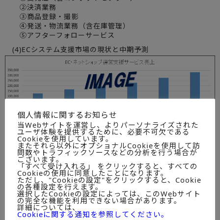
②決済業務
③商品登録・撮影
④発送・物流業務（含在庫管理）
⑤アフターフォローサービス
(4)ECシステム支援市場の現状と中期予測
個人情報に関するお知らせ
当Webサイトを運営し、よりパーソナライズされた
第Ⅲ章 調査企業36社にみる
ユーザ体験を提供するために、必要不可欠である
Cookieを使用しています。
またそれら以外にオプショナルCookieを使用して訪
第1節 EC・ネットショップ運営支援のECモール/自社運営/マ
問数やトラフィックソースなどの分析を行う場合が
ーケットプレイス別構成
ございます。
(1)ECモール活用事業者への支援
「すべて受け入れる」 をクリックすると、すべての
(2)自社運営サイト事業者への支援
Cookieの使用に同意したことになります。
ただし、"Cookieの設定"をクリックすると、Cookie
第2節 EC・ネットショップ運営支援サービスの提供対象先別
の各種設定を行えます。
選択したCookieの設定によっては、このWebサイト
の完全な機能を利用できない場合があります。
(1)EC・ネットショップ運営支援サービス全体
詳細については、
①B2C向け
Cookieに関する通知を参照してください。
②B2B向け