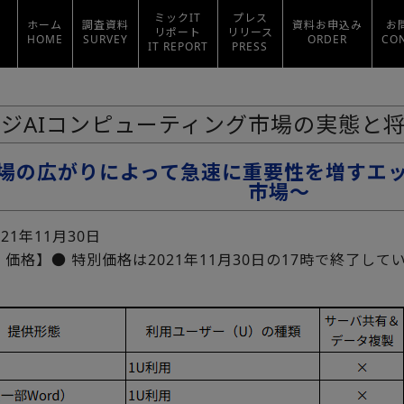
ミックIT
プレス
ホーム
調査資料
資料お申込み
お
リポート
リリース
HOME
SURVEY
ORDER
CO
IT REPORT
PRESS
ジAIコンピューティング市場の実態と将来
市場の広がりによって急速に重要性を増すエ
市場～
021年11月30日
価格】● 特別価格は2021年11月30日の17時で終了して