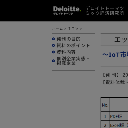
デロイトトーマツ
ミック経済研究所
ホーム
>
ＩＴソ
>
エッ
発刊の目的
資料のポイント
資料内容
～IoT
個別企業実態・
掲載企業
【発 刊】
2
【資料体裁・