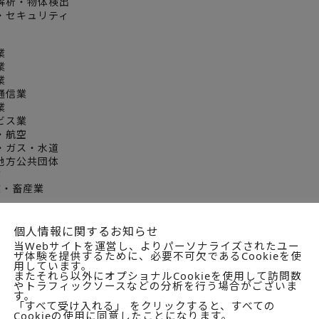
流解析・物体検出
証・セキュリティ
業
業
業
報通信業
業
ービス業
道・航空
気・ガス・水道
・地方公共団体
療
農業・畜産業
企業
個人情報に関するお知らせ
当Webサイトを運営し、よりパーソナライズされたユー
ザ体験を提供するために、必要不可欠であるCookieを使
ッジAIベンダ（35社）
用しています。
またそれら以外にオプショナルCookieを使用して訪問数
やトラフィックソースなどの分析を行う場合がございま
す。
式会社
「すべて受け入れる」 をクリックすると、すべての
株式会社
Cookieの使用に同意したことになります。