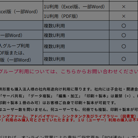
法人グループ利用については、こちらからお問い合わせくださ
提供形態も購入法人様の社内用途向け利用に限ります。社内には子会社・関連
の「サーバ共有」「データ複製」「編集・加工」「印刷＋製本」は厳禁（×）、
（印刷＋製本１冊のみ可）はお客様ご自身で印刷＋製本が可能です。
用はユーザー数を問いません。何ユーザーでも、何冊でも複製、印刷＋製本が
ティングファーム、アドバイザリー、シンクタンク及びライブラリー（図書室）様
ー）利用のみ購入可とさせていただきます。１U（ユーザー）利用の購入は不
だければ、オンライン営業により貴社ご指定頁を「PDF透かし」で