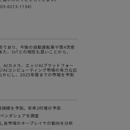
6213-1134）
術であり、今後の自動運転車や第4次産
た、IoTとの相性も良いことから、
、AIカメラ、エッジAIプラットフォー
ジAIコンピューティング市場の有力な応
かにし、2025年度までの市場を予測
場規模を予測。年率2桁増の予測
とベンダシェアを調査
査し各市場のキープレイヤの動向を分析