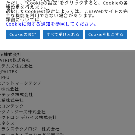
ただし、"Cookieの設定"をクリックすると、Cookieの各
JVCケンウッド
種設定を行えます。
スオーヤマ株式会社
選択したCookieの設定によっては、このWebサイトの完
全な機能を利用できない場合があります。
社イクシス
詳細については、
ット株式会社
Cookieに関する通知を参照してください。
社ソラコム
社ネクストシステム
Cookieの設定
すべて受け入れる
Cookieを拒否する
ニック株式会社
コンピュータ】
side株式会社
MATRIX株式会社
ステムズ株式会社
PALTEK
PFU
社アットマークテクノ
モ株式会社
ンテック株式会社
工業株式会社
社コンテック
テクノリジーズ株式会社
レクトロン デバイス株式会社
社ネクス
トラタステクノロジー株式会社
ューレット・パッカード合同会社