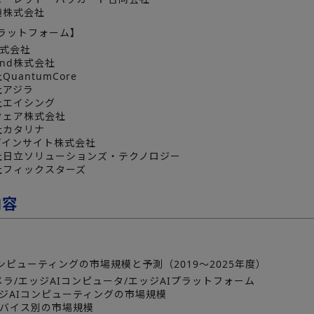
機株式会社
プラットフォーム】
株式会社
Mind株式会社
uantumCore
社アジラ
社エイシング
ウェア株式会社
社カタリナ
プインサイト株式会社
社日立ソリューションズ・テクノロジー
社フィックスターズ
内容
コンピューティングの市場規模と予測（2019～2025年度）
メラ/エッジAIコンピュータ/エッジAIプラットフォーム
ジAIコンピューティングの市場規模
デバイス別の市場規模