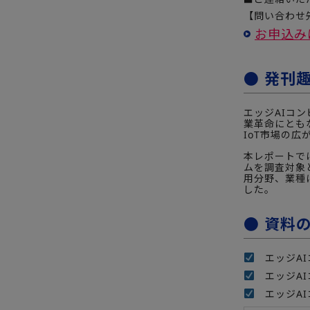
【問い合わせ先
お申込み
● 発刊
エッジAIコ
業革命にとも
IoT市場の
本レポートで
ムを調査対象
用分野、業種
した。
● 資料
エッジAI
エッジAI
エッジAI