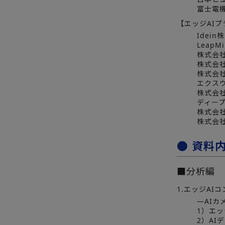
富士電
【エッジAI
Idein
Leap
株式会社Q
株式会
株式会
エクス
株式会
ディー
株式会
株式会
● 資料
■分析編
1.エッジAI
―AIカ
1）エッ
2）AI