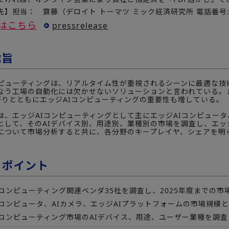
】担当： 齋藤（デロイト トーマツ ミック経済研究所 電話番号:03-
はこちら
pressrelease
趣旨
ンピューティングは、リアルタイム性が重視されるシーンに最適な技
なう工場の自動化には欠かせないソリューションと言われている。ま
広がりとともにエッジAIコンピューティングの重要性も増している。
は、エッジAIコンピューティングとして主にエッジAIコンピュータ
として、そのAIデバイス別、用途別、業種別の市場を調査し、エッ
について市場分析すると共に、各分野のキープレイヤ、シェアを明ら
のポイント
コンピューティング関連ベンダ35社を調査し、2025年度までの市
コンピュータ、AIカメラ、エッジAIプラットフォームの市場規模
コンピューティング市場のAIデバイス、用途、ユーザー業種を調