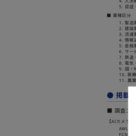
4. 人
5. 認
■ 業種区分
1. 製造
2. 建設
3. 流通
4. 情
5. 金融
6. サ
7. 鉄
8. 電
9. 国
10. 医
11. 
● 掲載
■ 調査エ
【AIカメラ】
AWL株
FCNT