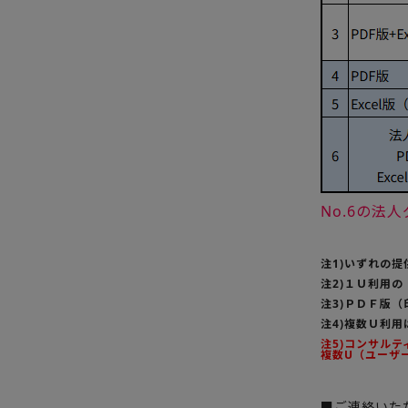
No.6の
注1)いずれの
注2)１Ｕ利用
注3)ＰＤＦ版
注4)複数Ｕ利
注5)コンサル
複数U（ユーザ
■ご連絡いた