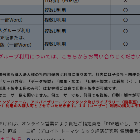
法人グループ利用については、こちらからお問い合わせくださ
提供形態も購入法人様の社内用途向け利用に限ります。社内には子会社・関連
の「サーバ共有」「データ複製」「編集・加工」「印刷＋製本」は厳禁（×）、
（印刷＋製本１冊のみ可）はお客様ご自身で印刷＋製本が可能です。
用はユーザー数を問いません。何ユーザーでも、何冊でも複製、印刷＋製本が
ティングファーム、アドバイザリー、シンクタンク及びライブラリー（図書室）様
ー）利用のみ購入可とさせていただきます。１U（ユーザー）利用の購入は不
だければ、オンライン営業により貴社ご指定頁を「PDF透かし」で
】担当： 三好（デロイト トーマツ ミック経済研究所 電話番号:03-
はこちら
pressrelease