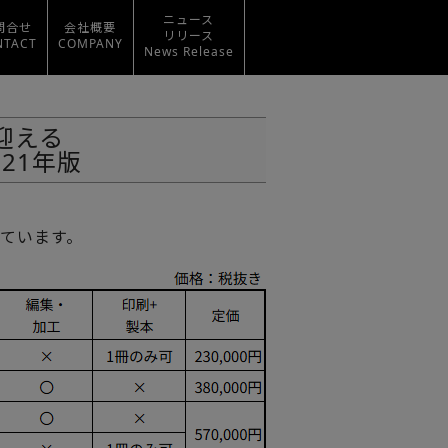
ニュース
問合せ
会社概要
リリース
NTACT
COMPANY
News Release
迎える
21年版
しています。