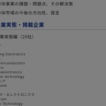
導体事業の課題・問題点、その解決策
導体市場の今後の方向性、提言
企業実態・掲載企業
業実態編（20社）
ー
 Electronics
A
miconductors
ix
electronics
n technology
シア
omm
サス・エレクトロニクス
com
 Technology