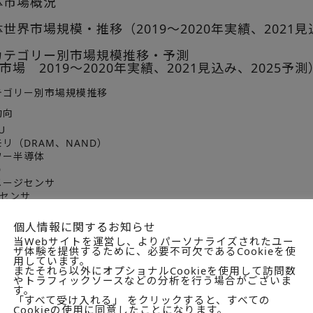
体市場概況
世界市場規模・推移（2019～2020年実績、2021見
カテゴリー別市場規模推移・予測
 2019～2020年実績、2021見込み、2025予測
テゴリー別市場規模推移
動向
U
リ（DRAM、NAND）
ワー半導体
D
メージセンサ
Fセンサ
MS(関連市場として）
個人情報に関するお知らせ
ーシェア（2019～2020年実績、2021見込み）
当Webサイトを運営し、よりパーソナライズされたユー
ザ体験を提供するために、必要不可欠であるCookieを使
市場全体
用しています。
またそれら以外にオプショナルCookieを使用して訪問数
テゴリー別
やトラフィックソースなどの分析を行う場合がございま
す。
U
「すべて受け入れる」 をクリックすると、すべての
リ（DRAM、NAND）
Cookieの使用に同意したことになります。