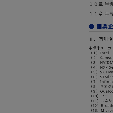
１０章 半
１１章 半
● 個票
Ⅱ．個別企
半導体メーカ
（１）Intel
（２）Samsung
（３）NVIDI
（４）NXP Se
（５）SK Hyn
（６）STMicro
（７）Infineo
（８）キオク
（９）Qualc
（10）ソニー
（11）ルネ
（12）Broad
（13）Micron