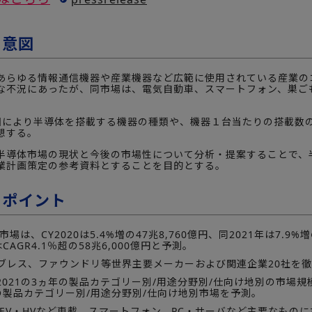
の意図
らゆる情報通信機器や産業機器など広範に使用されている産業のコ
な不況にあったが、同市場は、電気自動車、スマートフォン、巣ご
因により半導体を搭載する機器の種類や、機器１台当たりの搭載数
想する。
導体市場の現状と今後の市場性について分析・提案することで、
業計画策定の参考資料とすることを目的とする。
のポイント
場は、CY2020は5.4%増の47兆8,760億円、同2021年は7.9
CAGR4.1％超の58兆6,000億円と予測。
ファブレス、ファウンドリ等世界主要メーカーおよび関連企業20社を
9～2021の3ヵ年の製品カテゴリー別/用途分野別/仕向け地別の市場
年の製品カテゴリー別/用途分野別/仕向け地別市場を予測。
、EV・HVなど車載、スマートフォン、PC・サーバなど主要なもの