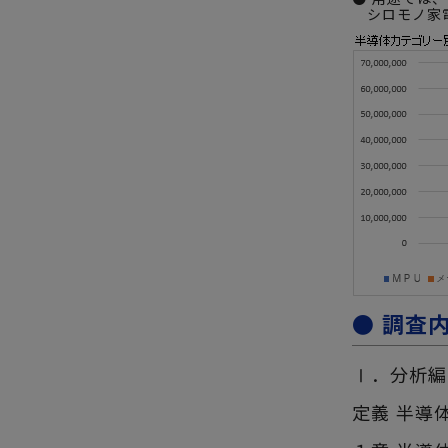
シロモノ家電
● 調査
Ⅰ．分析編
定義 半導