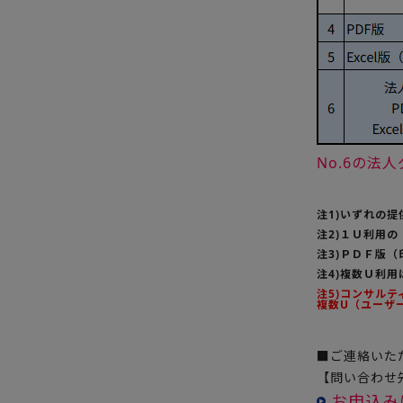
No.6の
注1)いずれの
注2)１Ｕ利用
注3)ＰＤＦ版
注4)複数Ｕ利
注5)コンサル
複数U（ユーザ
■ご連絡いた
【問い合わせ先
お申込み