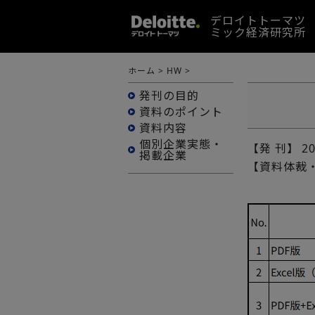
デロイトトーマツ
ミック経済研究所
ホーム
>
HW
>
発刊の目的
資料のポイント
資料内容
個別企業実態・
【発 刊】
2
掲載企業
【資料体裁・