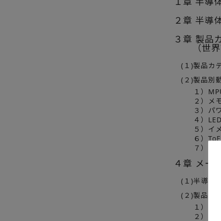
１章 半導
２章 半導体
３章 製品
（世界市場
(１)製品カ
(２)製品別
１）MP
２）メモ
３）パ
４）LE
５）イ
６）To
７）ME
４章 メーカ
(１)半導体
(２)製品カ
１）MP
２）メモ