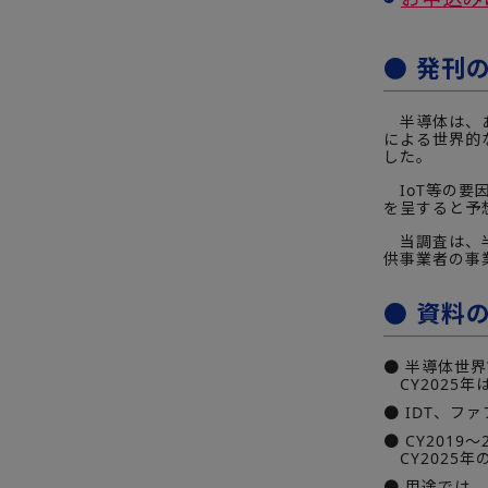
● 発刊
半導体は、あ
による世界的
した。
IoT等の要
を呈すると予
当調査は、半
供事業者の事
● 資料
● 半導体世界市
CY2025年は
● IDT、
● CY201
CY2025
● 用途では