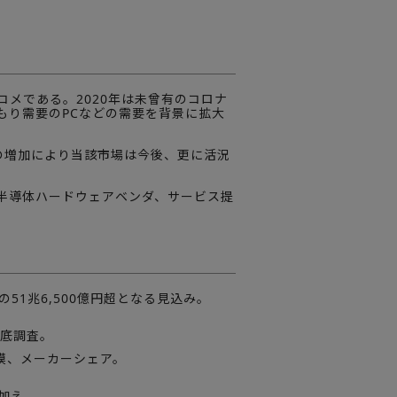
メである。2020年は未曾有のコロナ
もり需要のPCなどの需要を背景に拡大
の増加により当該市場は今後、更に活況
半導体ハードウェアベンダ、サービス提
%増の51兆6,500億円超となる見込み。
徹底調査。
規模、メーカーシェア。
に加え、