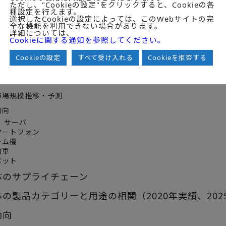
ただし、"Cookieの設定"をクリックすると、Cookieの各
ジック半導体
種設定を行えます。
ナログ半導体
選択したCookieの設定によっては、このWebサイトの完
ンサ
全な機能を利用できない場合があります。
詳細については、
ワー半導体(他カテゴリーと重複）
Cookieに関する通知を参照してください。
地シェア（2019～2020年実績、2021見込み、202
欧州、アジア（日本、中国除）、日本、中国、そ
Cookieの設定
すべて受け入れる
Cookieを拒否する
体用途別市場規模推移・予測（2019～2020年実績、20
市場規模推移・予測
動向
、サーバ
マートフォン
ーム機
動車
ボット
体のサプライチェーン
体の製品カテゴリーと用途の相関（2020年実績、20
動向