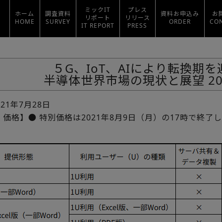
ミックIT
プレス
ホーム
調査資料
資料お申込み
お
リポート
リリース
HOME
SURVEY
ORDER
CO
IT REPORT
PRESS
５G、IoT、AIにより転換期を
半導体世界市場の現状と展望 20
021年7月28日
価格】● 特別価格は2021年8月9日（月）の17時で終了