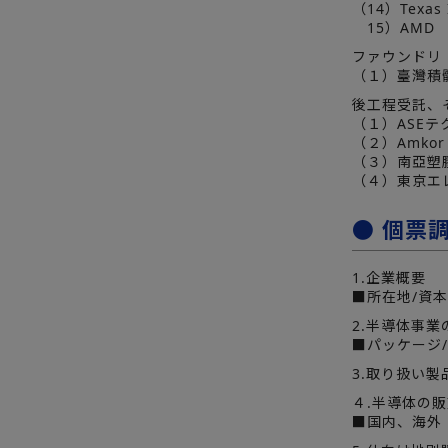
（14）Texas 
15）AMD
ファウンドリ
（１）臺灣積
後工程受託、
（１）ASE
（２）Amkor
（３）南亞塑膠
（４）東京エ
● 個票
1.企業概要
■所在地/資本
2.半導体事
■パッケージ/
3.取り扱い
４.半導体の
■国内、海外