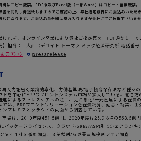
資料はコピー厳禁。PDF版及びExcel版（一部Word）はコピー・編集厳禁。
請求書を同封し発送致しますのでご確認の上、弊社指定銀行にお振込みいただ
社持ちになります。お振込み手数料は恐れ入りますが貴社にてご負担下さいま
だければ、オンライン営業により貴社ご指定頁を「PDF透かし」で
】担当： 大西（デロイト トーマツ ミック経済研究所 電話番号:03-
はこちら
pressrelease
T
の再入力を省く業務効率化、労働基準法/電子帳簿保存法など種々
ウドを中心にERPのフロントシステム市場が拡大している。働き方
推進によるストレスケアへの注目、見える化/一元管理による経費
料では、ERPフロントソリューションを経費精算、勤怠・就業、出
オンプレミスとクラウドの両面から調査している。
市場は、2019年度451.5億円。2020年度は25.9％増の568.6
にパッケージライセンス、クラウド(SaaS/ASP)別でシェアランキ
ベンダ４４社を徹底調査。８業種別/６従業員規模別シェア調査