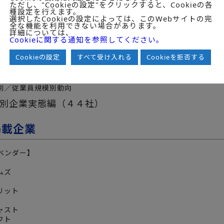
別／従業員規模別動向
ただし、"Cookieの設定"をクリックすると、Cookieの各
種設定を行えます。
張管理ソリューションの市場動向（パッケージライセン
選択したCookieの設定によっては、このWebサイトの完
全な機能を利用できない場合があります。
詳細については、
Cookieに関する通知を参照してください。
管理ソリューション市場
Cookieの設定
すべて受け入れる
Cookieを拒否する
管理パッケージ市場
管理クラウド市場
別／従業員規模別動向
別企業実態編（４４社）
掲載企業
ベンダー】
ムズ
リット
ャスト
フト