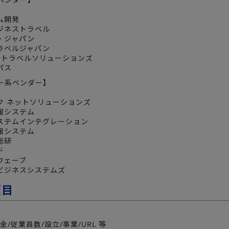
ム開発
ビジネストラベル
・ジャパン
トラベルジャパン
ネストラベルソリューションズ
パス
ー系ベンダー】
ク ネットソリューションズ
報システム
システムインテグレーション
報システム
総研
ド
タウェーブ
タビジネスシステムズ
項目
金/従業員数/設立/事業/URL 等