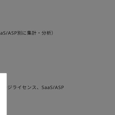
S/ASP別に集計・分析）
ジライセンス、SaaS/ASP