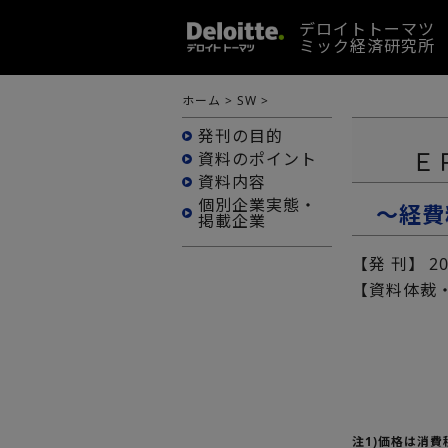
デロイトトーマツ
ミック経済研究所
ホーム
>
SW
>
発刊の目的
Ｅ
資料のポイント
資料内容
個別企業実態・
～経費
掲載企業
【発 刊】
2
【資料体裁
注1)価格は消