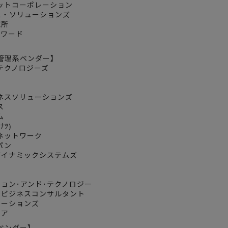
ネットコーポレーション
ネス・ソリューションズ
究所
ォワード
管理系ベンダー】
テクノロジーズ
ジネスソリューションズ
ス
ム
ﾅﾂ)
ズネットワーク
パン
ンダイナミックシステムズ
ション･アンド･テクノロジー
ックビジネスコンサルタント
ューションズ
リア
ベンダー】