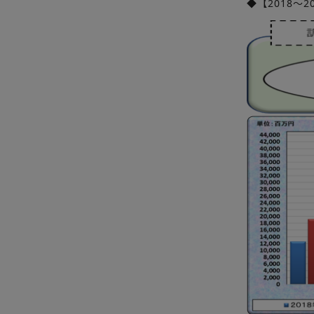
◆【2018