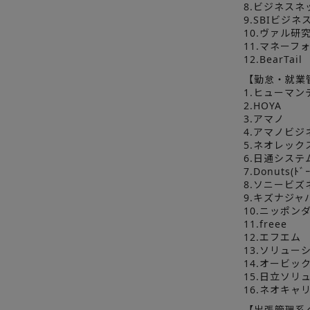
8.ビジネス
9.SBIビジ
10.ヴァル研
11.マネーフ
12.BearTail
【勤怠・就業
1.ヒューマン
2.HOYA
3.アマノ
4.アマノビ
5.ネオレック
6.日通システ
7.Donuts(ﾄﾞｰ
8.ソニービ
9.キズナジャ
10.ニッポ
11.freee
12.エフエム
13.ソリュー
14.オービ
15.日立ソリ
16.ネオキャ
【出張管理系