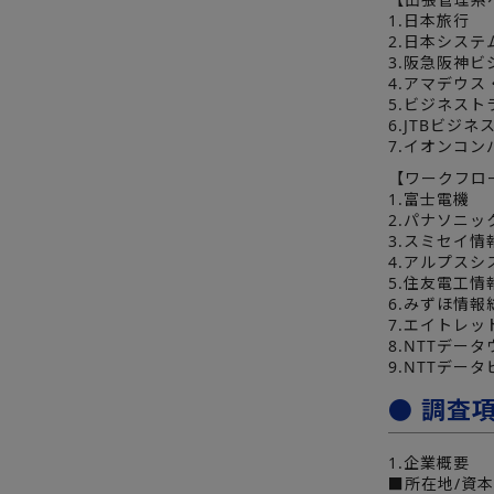
1.日本旅行
2.日本システ
3.阪急阪神
4.アマデウス
5.ビジネス
6.JTBビジ
7.イオンコン
【ワークフロ
1.富士電機
2.パナソニッ
3.スミセイ情
4.アルプス
5.住友電工情
6.みずほ情報
7.エイトレッ
8.NTTデー
9.NTTデー
● 調査
1.企業概要
■所在地/資本