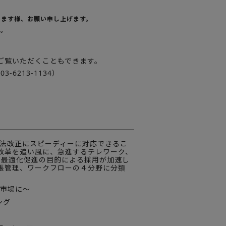
きます様、お願い申し上げます。
せ。
ご覧いただくこともできます。
6213-1134）
の法改正にスピーディーに対応できるこ
改革を追い風に、急進するテレワーク、
の最適化促進の目的による採用が加速し
張管理、ワークフローの４分野に分類
億円市場に～
ング