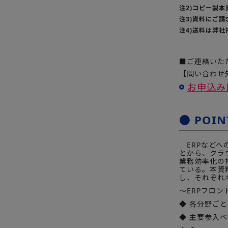
注2)コピー製本
注3)資料にご
注4)送料は弊
■ご連絡いた
【問い合わせ先
お申込み
● POIN
ERPなどへ
とから、クラ
業務効率化の
ている。本資
し、それぞれ
～ERPフロント
◆ 各分野ごと
◆ 主要参入