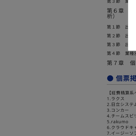
第３節 業種
第６章 出
析）
第１節 出張
第２節 出張
第３節 出張
第４節 業種
第７章 個
● 個票
【経費精算系
1.ラクス
2.日立システ
3.コンカー
4.チームスピ
5.rakumo
6.クラウドキ
7.イージーソ