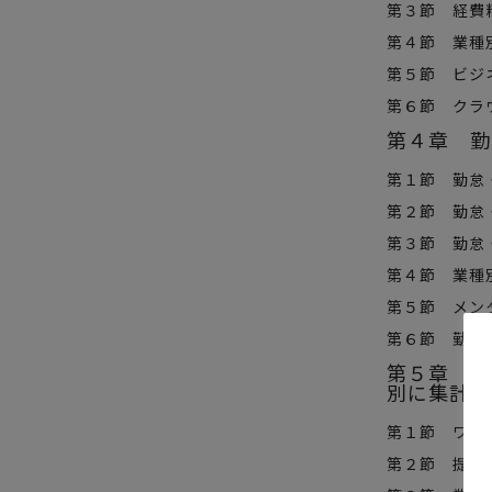
第３節 経費
第４節 業種
第５節 ビジ
第６節 クラ
第４章 勤
第１節 勤怠
第２節 勤怠
第３節 勤怠
第４節 業種
第５節 メン
第６節 勤怠デ
第５章 ワ
別に集計・
第１節 ワー
第２節 提供