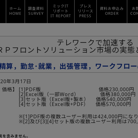
ミックIT
プレス
ホーム
調査資料
資料お申込み
お
リポート
リリース
HOME
SURVEY
ORDER
CO
IT REPORT
PRESS
テレワークで加速する
ＲＰフロントソリューション市場の実態と展
精算，勤怠･就業，出張管理，ワークフロー(
020年3月17日
・価格】
[1]PDF版 価格230,000円
[2]Excel版（一部Word） 価格380,000円
[3]セット版（Excel版+製本） 価格540,000円
[4]セット版（Excel版+PDF） 価格570,000円
※[1]PDF版の複数ユーザー利用は424,000円にな
※[2]及び[3][4]セット版の複数ユーザー利用は70
費税を含みません。