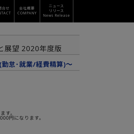
ニュース
問合せ
会社概要
リリース
NTACT
COMPANY
News Release
望 2020年度版
勤怠･就業/経費精算)～
ります。
0,000円になります。