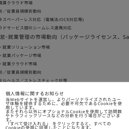
精算クラウド市場
別／従業員規模別動向
ネスペーパーレス対応（電帳法/OCR対応等)
ウドサービス間のシームレス連携対応
怠･就業管理の市場動向（パッケージライセンス、Saa
・就業ソリューション市場
・就業パッケージ市場
・就業クラウド市場
別／従業員規模別動向
タルヘルス／ストレスチェック対策
ータのBI・KPI活用
個人情報に関するお知らせ
ークフロー(経費精算、勤怠･就業)の市場動向（パッケー
当Webサイトを運営し、よりパーソナライズされたユー
分析）
ザ体験を提供するために、必要不可欠であるCookieを使
用しています。
またそれら以外にオプショナルCookieを使用して訪問数
クフロー(経費精算､勤怠就業)ソリューション市場
やトラフィックソースなどの分析を行う場合がございま
す。
形態別市場（パッケージ市場／クラウド市場)
「すべて受け入れる」 をクリックすると、すべての
Cookieの使用に同意したことになります。