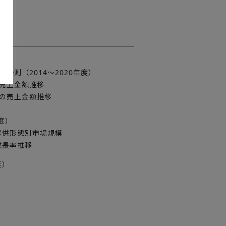
表
測（2014～2020年度）
売上金額推移
スの売上金額推移
度）
提供形態別市場規模
成長率推移
度）