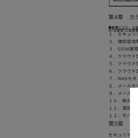
第4章 カ
■各節ごとに、①
材/金融業/公益事
１．セキュリ
２．標的型攻
３．SIEM運
４．クラウド
５．クラウド
６．クラウド
７．Webセ
８．メールセ
９．メールア
１０．統合ロ
１１．資産管
１２．モバイ
第5章 個
セキュリティ