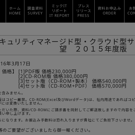
ミックIT
プレス
ホーム
調査資料
資料お申込み
お
リポート
リリース
HOME
SURVEY
ORDER
CO
IT REPORT
PRESS
キュリティマネージド型・クラウド型サ
望 ２０１５年度版
016年3月17日
・価格】
[1]PDF版 価格230,000円
[2]CD-ROM版 価格380,000円
[3]セット版（CD-ROM+製本） 価格540,000円
[4]セット版（CD-ROM+PDF） 価格570,000円
を含みません。
はコピー厳禁。CD-ROM(Excel及びWordデータ)は、社内用途であれ
DFには変換いたしません。
ただいた際、資料/CD-ROMにご請求書を同封してご郵送致しますので内容
願い申し上げます。
ちになります。お振込み手数料は恐れ入りますが貴社にてご負担下さいませ。
等のご要望がございましたら御一報ください。