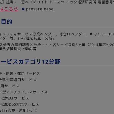
】担当： 恵本（デロイト トーマツ ミック経済研究所 電話番号:03-
はこちら
pressrelease
の目的
キュリティサービス専業ベンダー、総合ITベンダー、キャリア・I
ンダー等、計47社を調査・分析。
ス分野の詳細調査と分析・・・各サービス別3ヶ年（2014年度～2
業員規模別売上動向等
サービスカテゴリ12分野
ティ監視・運用サービス
攻撃対策運用サービス
運用サービス
ド型アンチウイルスサービス
ド型WAFサービス
ド型DDoS対策サービス
ｭﾘﾃｨ監視・運用ｻｰﾋﾞｽ