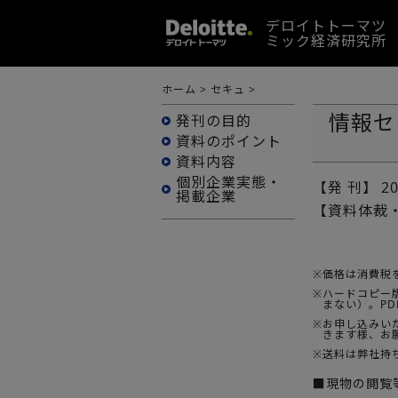
デロイトトーマツ
ミック経済研究所
ホーム
>
セキュ
>
情報セ
発刊の目的
資料のポイント
資料内容
個別企業実態・
【発 刊】
2
掲載企業
【資料体裁
※
価格は消費税
※
ハードコピー版
まない）。P
※
お申し込みい
きます様、お
※
送料は弊社持
■現物の閲覧