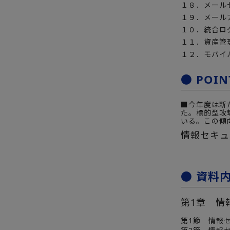
１８．メール
１９．メール
１０．統合ロ
１１．資産管
１２．モバイ
● POIN
■今年度は新
た。標的型攻
いる。この傾
情報セキュ
● 資料
第1章 情
第1節 情報