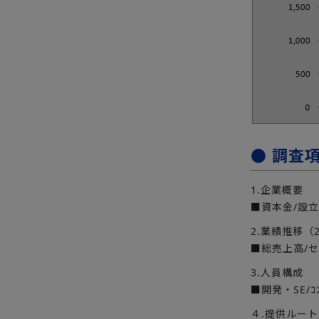
● 調査
1.企業概要
■資本金/設立
2.業績推移（2
■総売上高/
3.人員構成
■開発・SE/ｺ
４.提供ルー