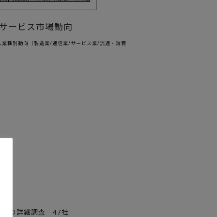
サービス市場動向
入業種別動向（製造業/通信業/サービス業/流通・消費
しての詳細調査 47社