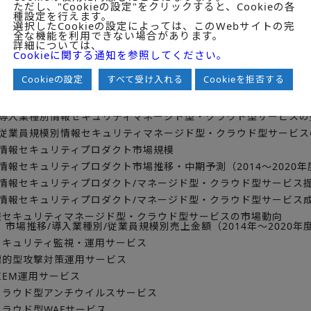
ただし、"Cookieの設定"をクリックすると、Cookieの各
て面接取材等による調査
種設定を行えます。
選択したCookieの設定によっては、このWebサイトの完
全な機能を利用できない場合があります。
詳細については、
目次
Cookieに関する通知を参照してください。
Cookieの設定
すべて受け入れる
Cookieを拒否する
】情報セキュリティマネージド型・クラウド型サービスの各種定義図
】情報セキュリティマネージド型・クラウド型サービス市場推移・中期予
】導入業種別情報セキュリティマネージド型・クラウド型サービスの
】従業員規模別情報セキュリティマネージド型・クラウド型サービ
】情報セキュリティプロダクト市場規模
情報セキュリティプロダクト市場推移・中期予測（2014～2020年
】情報セキュリティプロダクト/マネージド型・クラウド型サービス
】情報セキュリティプロダクト/マネージド型・クラウド型サービス
報セキュリティマネージド型・クラウド型サービスの市場動向
市場推移/導入業種別/従業員規模別売上金額（2014年～2020年
】セキュリティ監視・運用サービス
】標的型攻撃対策運用サービス
SIEM運用サービス
】クラウド型アンチウイルスサービス
クラウド型WAFサービス