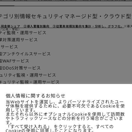
テゴリ別情報セキュリティマネージド型・クラウド型
出荷金額シェア ②導入業種別動向 ③従業員規模別動向を集計・分析し、グラフ化。
※導
業/公共・学校）
ティ監視・運用サービス
撃対策運用サービス
用サービス
型アンチウイルスサービス
型WAFサービス
型DDoS対策サービス
キュリティ監視・運用サービス
キュリティ監視・運用サービス
ーカイブサービス
個人情報に関するお知らせ
グ管理サービス
当Webサイトを運営し、よりパーソナライズされたユー
理管理サービス
ザ体験を提供するために、必要不可欠であるCookieを使
用しています。
ルデバイス管理（MDM）サービス
またそれら以外にオプショナルCookieを使用して訪問数
別企業実態編
やトラフィックソースなどの分析を行う場合がございま
す。
「すべて受け入れる」 をクリックすると、すべての
サービス専業ベンダー、キャリア・ISP事業者、SIベンダー等に対
Cookieの使用に同意したことになります。