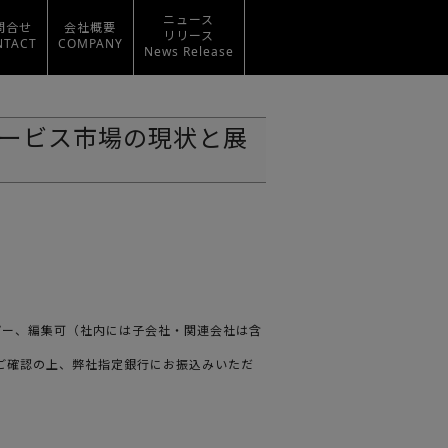
ニュース
問合せ
会社概要
リリース
NTACT
COMPANY
News Release
ービス市場の現状と展
ばコピー、編集可（社内には子会社・関連会社は含
をご確認の上、弊社指定銀行にお振込みいただ