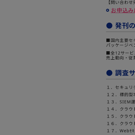
【問い合わせ先
お申込み
● 発刊
■国内主要セ
パッケージベ
■全12サービ
売上動向・従
● 調査
１．セキュリ
１２．標的型
１３．SIEM
１４．クラウ
１５．クラウ
１６．クラウ
１７．Webｾｷ