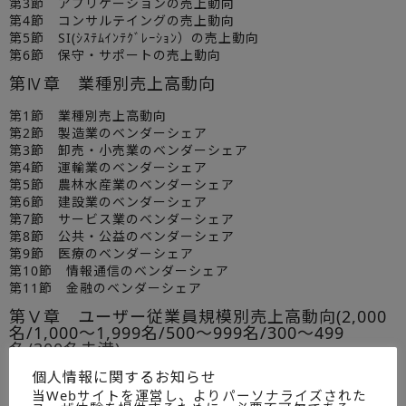
第3節 アプリケーションの売上動向
第4節 コンサルテイングの売上動向
第5節 SI(ｼｽﾃﾑｲﾝﾃｸﾞﾚｰｼｮﾝ）の売上動向
第6節 保守・サポートの売上動向
第Ⅳ章 業種別売上高動向
第1節 業種別売上高動向
第2節 製造業のベンダーシェア
第3節 卸売・小売業のベンダーシェア
第4節 運輸業のベンダーシェア
第5節 農林水産業のベンダーシェア
第6節 建設業のベンダーシェア
第7節 サービス業のベンダーシェア
第8節 公共・公益のベンダーシェア
第9節 医療のベンダーシェア
第10節 情報通信のベンダーシェア
第11節 金融のベンダーシェア
第Ⅴ章 ユーザー従業員規模別売上高動向(2,000
名/1,000～1,999名/500～999名/300～499
名/300名未満)
個人情報に関するお知らせ
第1節 従業員規模別売上高動向・ベンダーシェア
当Webサイトを運営し、よりパーソナライズされた
第2節 中小企業への導入施策