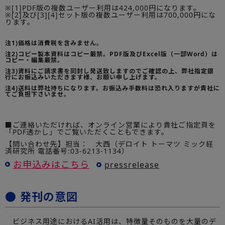
※[1]PDF版の複数ユーザー利用は424,000円になります。
※[2]及び[3][4]セット版の複数ユーザー利用は700,000円にな
ります。
注1)価格は消費税を含みません。
注2)コピー製本資料はコピー厳禁。PDF版及びExcel版（一部Word）は
コピー・編集厳禁。
注3)資料にご請求書を同封し発送致しますのでご確認の上、弊社指定銀
行にお振込みいただきます様、お願い申し上げます。
注4)送料は弊社持ちになります。お振込み手数料は恐れ入りますが貴社に
てご負担下さいませ。
■ご連絡いただければ、オンライン営業により貴社ご指定頁を
「PDF透かし」でご覧いただくこともできます。
【問い合わせ先】担当： 大西（デロイト トーマツ ミック経
済研究所 電話番号:03-6213-1134）
お申込みはこちら
pressrelease
● 発刊の意図
ビジネス用途におけるAI活用は、特徴量そのものを大量のデ