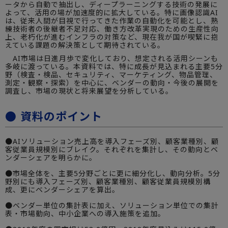
ータから自動で抽出し、ディープラーニングする技術の発展に
よって、活用の場が加速度的に拡大している。特に画像認識AI
は、従来人間が目視で行ってきた作業の自動化を可能とし、熟
練技術者の後継者不足対応、働き方改革実現のための生産性向
上、老朽化が進むインフラの対策など、現在我が国が喫緊に抱
えている課題の解決策として期待されている。
AI市場は日進月歩で変化しており、想定される活用シーンも
多岐に渡っている。本資料では、特に成長が見込まれる主要5分
野（検査・検品、セキュリティ、マーケティング、物品管理、
測定・観察・探索）を中心に、ベンダーの動向・今後の展開を
調査し、市場の現状と将来展望を分析している。
● 資料のポイント
●AIソリューション売上高を導入フェーズ別、顧客業種別、顧
客従業員規模別にブレイク。それぞれを集計し、その動向とベ
ンダーシェアを明らかに。
●市場全体を、主要5分野ごとに更に細分化し、動向分析。5分
野別にも導入フェーズ別、顧客業種別、顧客従業員規模別構
成、更にベンダーシェアを算出。
●ベンダー単位の集計表に加え、ソリューション単位での集計
表・市場動向、中小企業への導入施策を追加。