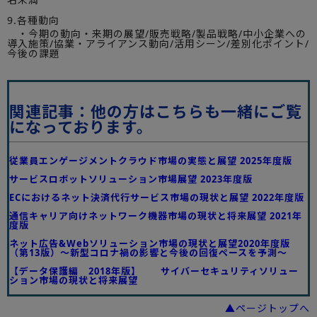
9.各種動向
・今期の動向・来期の展望/販売戦略/製品戦略/中小企業への
導入施策/協業・アライアンス動向/活用シーン/差別化ポイント/
今後の課題
関連記事：他の方はこちらも一緒にご覧
になっております。
従業員エンゲージメントクラウド市場の実態と展望 2025年度版
サービスロボットソリューション市場展望 2023年度版
ECにおけるネット決済代行サービス市場の現状と展望 2022年度版
通信キャリア向けネットワーク機器市場の現状と将来展望 2021年
度版
ネット広告&Webソリューション市場の現状と展望2020年度版
（第13版）～新型コロナ禍の影響と今後の回復ペースを予測～
【データ保護編 2018年版】 サイバーセキュリティソリュー
ション市場の現状と将来展望
▲ページトップへ