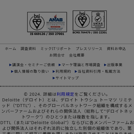
ホーム
調査資料
ミックITリポート
プレスリリース
資料お申込
お問合せ
会社概要
講演会・セミナーご依頼
マーケ理論と市場調査
出版事業
個人情報の取り扱い
利用規約
当社資料引用・転載方法
サイトマップ
© 2024. 詳細は
利用規定
をご覧ください。
Deloitte（デロイト）とは、デロイト トウシュ トーマツ リミテ
ッド（“DTTL”）、そのグローバルネットワーク組織を構成するメ
ンバーファームおよびそれらの関係法人（総称して“デロイトネッ
トワーク”）のひとつまたは複数を指します。
DTTL（または“Deloitte Global”）ならびに各メンバーファームお
よび関係法人はそれぞれ法的に独立した別個の組織体であり、第
三者に関して相互に義務を課しまたは拘束させることはありませ