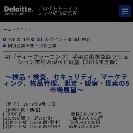
デロイトトーマツ
ミック経済研究所
ホーム
>
ＩＴサ
>
発刊の目的
資料のポイント
資料内容
個別企業実態・掲載企業
AI（ディープラーニング）活用の画像認識ソリュ
ーション市場の現状と展望【2019年度版】
～検品・検査、セキュリティ、マーケテ
ィング、物品管理、測定・観察・探索の5
市場展望～
【発 刊】
2019年9月17日
【資料体裁・価格】
[1]PDF版 価格230,000円
[2]Excel版（一部Word） 価格380,000円
[3]セット版（Excel版+製本） 価格540,000円
[4]セット版（Excel版+PDF） 価格570,000円