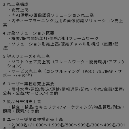
3.売上高構成
・総売上高
・内AI活用の画像認識ソリューション売上高
・内ディープラーニング活用の画像認識ソリューション売上
高
4.対象ソリューション概要
・概要/提供開始年月/価格/利用フレームワーク
・ソリューション別売上高/販売チャネル別構成（直販/間
接）
5.導入フェーズ別売上高
・ソフトウェア売上高（フレームワーク・開発環境/アプリケ
ーション）
・サービス売上高（コンサルティング（PoC）/SI/保守・サ
ポート/その他）
6.ユーザー業種別売上高要
・農林水産/建設/製造/運輸/情報通信/卸売・小売/金融/医療/
公共・公益/サービス/その他
7.製品分野別売上高
・検査・検品/セキュリティ/マーケティング/物品管理/測定・
観察・探索/その他
8.ユーザー従業員規模別売上高
・2,000名+/1,000～1,999名/500～999名/300～499名/301
名未満