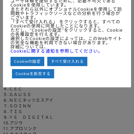
ユーザ体験を提供するために、必要不可欠である
Cookieを使用しています。
第Ⅵ章 分野別売上高動向とベンダーシェア
またそれら以外にオプショナルCookieを使用して訪
問数やトラフィックソースなどの分析を行う場合が
ございます。
第1節 各分野の概要
「すべて受け入れる」 をクリックすると、すべての
第2節 検査・検品分野別売上高動向
Cookieの使用に同意したことになります。
第3節 セキュリティ分野別売上高動向
ただし、"Cookieの設定"をクリックすると、Cookie
の各種設定を行えます。
第4節 マーケティング分野別売上高動向
選択したCookieの設定によっては、このWebサイト
第5節 物品管理分野別売上高動向
の完全な機能を利用できない場合があります。
第6節 測定・観察・探索分野別売上高動向
詳細については、
Cookieに関する通知を参照してください。
第7節 その他分野別売上高動向
●第Ⅶ章 個別企業実態編（34社）
Cookieの設定
すべて受け入れる
１.ＡＢＥＪＡ
Cookieを拒否する
２.ＡＬＢＥＲＴ
３.Ａｕｔｏｍａｇｉ
４.ＣＥＣ
５.ＧＡＵＳＳ
６.ＮＥＣネッツエスアイ
７.ＳＯＩＮＮ
８.ＴＩＳ
９.ＹＥ ＤＩＧＩＴＡＬ
10.アジラ
11.アプロリンク