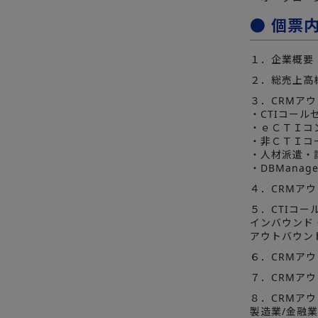
● 個票
１．企業概要
２．総売上高構
３．CRMアウ
・CTIコール
・ｅＣＴＩコ
・非ＣＴＩコ
・人材派遣・
・DBManage
４．CRMア
５．CTIコー
インバウンド
アウトバウン
６．CRMアウ
７．CRMアウ
８．CRMア
製造業/金融業