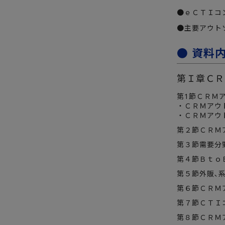
●ｅＣＴＩコン
●主要アウト
● 資料
第Ｉ章ＣＲ
第1節ＣＲＭ
・ＣＲＭアウ
・ＣＲＭアウ
第２節ＣＲＭ
第３節需要分
第４節Ｂｔｏ
第５節外販､
第６節ＣＲＭ
第７節ＣＴＩ
第８節ＣＲＭ