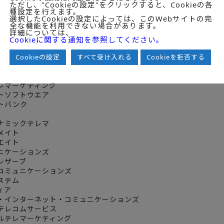
ただし、"Cookieの設定"をクリックすると、Cookieの各
病院一覧
種設定を行えます。
選択したCookieの設定によっては、このWebサイトの完
全な機能を利用できない場合があります。
詳細については、
ム２４
Cookieに関する通知を参照してください。
コ
ットライン
Cookieの設定
すべて受け入れる
Cookieを拒否する
コスモス
レマーケティング
トソフトウエア
トバンク
ナミックテレマ
メイト
エイト
ニケーションズ
レザーブ
コミュニケーションズ
ステム
ィア
・インターネット・コミュニケーションズ
テレコムサービス
ルテレマーケティング