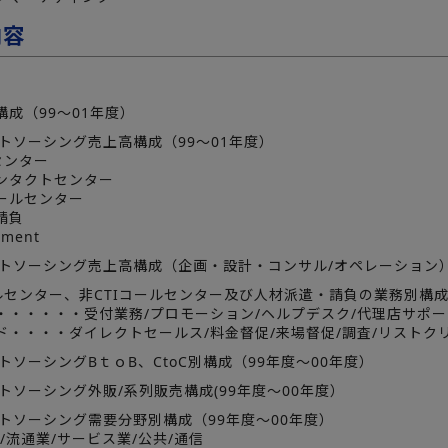
内容
成（99～01年度）
トソーシング売上高構成（99～01年度）
センター
ンタクトセンター
ールセンター
請負
ment
ウトソーシング売上高構成（企画・設計・コンサル/オペレーション
ルセンター、非CTIコールセンター及び人材派遣・請負の業務別構成(
・・・・・・受付業務/プロモーション/ヘルプデスク/代理店サポー
ド・・・・ダイレクトセールス/料金督促/来場督促/調査/リストク
トソーシングBｔｏB、CtoC別構成（99年度～00年度）
トソーシング外販/系列販売構成(99年度～00年度）
ウトソーシング需要分野別構成（99年度～00年度）
/流通業/サービス業/公共/通信