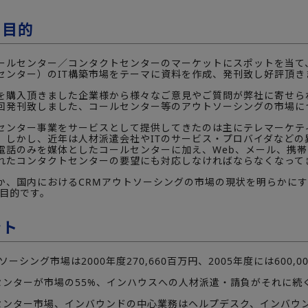
の目的
ールセンター／コンタクトセンターのマーケットにスポットを当て
センター）のIT構築市場をテーマに資料を作成、発刊致し好評頂き
を購入頂きました企業様から様々なご意見やご質問が弊社に寄せら
回発刊致しました、コールセンター等のアウトソーシングの市場に
センター事業をサービスとして提供してきたのは主にテレマーケテ
。しかし、近年は人材派遣会社やITのサービス・プロバイダなど
電話のみを媒体としたコールセンターに加え、Web、メール、携
れたコンタクトセンターの要望にも対応しなければならなくなって
か、国内におけるCRMアウトソーシングの市場の現状を明らかに
の目的です。
ント
ソーシング市場は2000年度270,660百万円、2005年度には600,
ルセンターが市場の55%、インハウスへの人材派遣・請負がそれに続
ルセンター市場、インバウンドの中心業務はヘルプデスク、インバウ