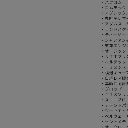
・ハウコム
・コムテック
・アグレック
・丸紅テレマ
・アダムスコ
・ランドスケ
・ティージー
・ジャフタジ
・東都エンジ
・オージック
・ＮＴＴプリ
・ベルテック
・ＴＩＳシス
・横河キュー
・日経ＢＰ販
・高崎共同計
・グロップ
・ＴＩＳソリ
・スリープロ
・アテントパ
・ツーウエイ
・ベルウェー
・セントメデ
・オークロー