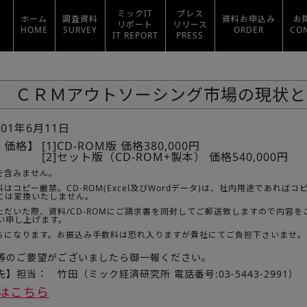
ミックIT
プレス
ホーム
調査資料
資料お申込み
お
リポート
リリース
HOME
SURVEY
ORDER
CO
IT REPORT
PRESS
ＣＲＭアウトソーシング市場の現状と
001年6月11日
・価格】
[1]CD-ROM版 価格380,000円
[2]セット版（CD-ROM+製本） 価格540,000円
を含みません。
はコピー厳禁。CD-ROM(Excel及びWordデータ)は、社内用途であれ
Fには変換いたしません。
ただいた際、資料/CD-ROMにご請求書を同封してご郵送致しますので内容
い申し上げます。
ちになります。お振込み手数料は恐れ入りますが貴社にてご負担下さいませ。
等のご要望がございましたら御一報ください。
】担当： 竹田（ミック経済研究所 電話番号:03-5443-2991）
はこちら