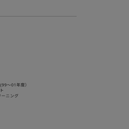
）
99～01年度）
ト
リーニング