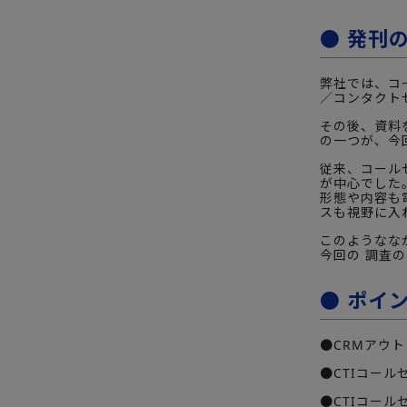
● 発刊
弊社では、コ
／コンタクト
その後、資料
の一つが、今
従来、コール
が中心でした
形態や内容も
スも視野に入
このようなな
今回の 調査
● ポイ
●CRMアウト
●CTIコー
●CTIコー