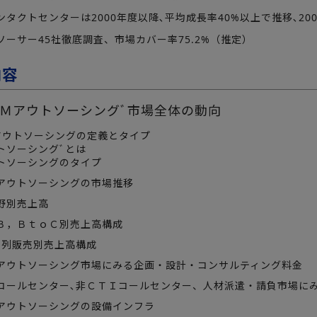
タクトセンターは2000年度以降､平均成長率40%以上で推移､200
ソーサー45社徹底調査、市場カバー率75.2%（推定）
内容
Ｍアウトソーシングﾞ市場全体の動向
アウトソーシングの定義とタイプ
トソーシングﾞとは
トソーシングのタイプ
アウトソーシングの市場推移
野別売上高
Ｂ，ＢｔｏＣ別売上高構成
系列販売別売上高構成
アウトソーシング市場にみる企画・設計・コンサルティング料金
コールセンター､非ＣＴＩコールセンター、人材派遣・請負市場に
アウトソーシングの設備インフラ