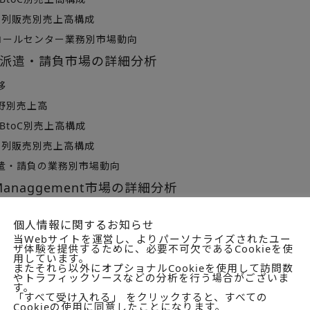
系列販売別売上高構成
Iコールセンター業務別市場動向
派遣・請負市場の詳細分析
移
野別売上高
、BtoC別売上高構成
系列販売別売上高構成
遣・請負の業務別市場動向
Managgement市場の詳細分析
移
個人情報に関するお知らせ
野別売上高
当Webサイトを運営し、よりパーソナライズされたユー
ザ体験を提供するために、必要不可欠であるCookieを使
、BtoC別売上高構成
用しています。
またそれら以外にオプショナルCookieを使用して訪問数
系列販売別売上高構成
やトラフィックソースなどの分析を行う場合がございま
す。
企業の個別企業実態
「すべて受け入れる」 をクリックすると、すべての
Cookieの使用に同意したことになります。