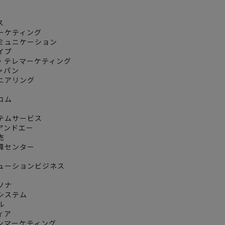
ス
ーケティング
ミュニケーション
イプ
・テレマーケティング
ャパン
ニアリング
コム
テムサービス
アンドエー
売
算センター
ューションビジネス
ソナ
システム
ル
ィア
ンマーケティング