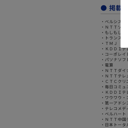
● 掲載
・ベルシステ
・ＮＴＴソル
・もしもしホ
・トランス・
・ＴＭＪ
・ＫＤＤＩテ
・コーポレイ
・パソナソフ
・電算
・ＮＴＴダイ
・ＮＴＴテレ
・ＣＴＣクリ
・毎日コミュ
・ＫＤＤＩテ
・ワウワウ・
・第一アドシ
・テレコメデ
・ベルハート
・ＮＴＴ中国
・日本トータ