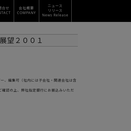
ニュース
問合せ
会社概要
リリース
NTACT
COMPANY
News Release
展望２００１
ばコピー、編集可（社内には子会社・関連会社は含
をご確認の上、弊社指定銀行にお振込みいただ