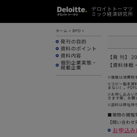
デロイトトーマツ
ミック経済研究所
ホーム
>
BPO
>
発刊の目的
資料のポイント
資料内容
【発 刊】
2
個別企業実態・
【資料体裁
掲載企業
※価格は消費税
※コピー製本資料
まない）。PD
※お申し込みい
きます様、お願
※送料は弊社持
■現物の閲覧
【問い合わせ先
お申込み