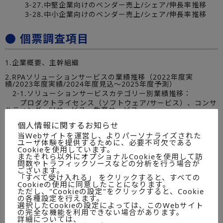
3-27.中堅企業向けのベンダー売上/シェア/伸長率推移
3-28.中小企業向けのベンダー売上/シェア/伸長率推移
● 個票調査項目
1.企業概要、主幹組織
2.RPAソリューションサービスの業績推移（2022年度実
績/2023年度実績/2024年度見込～2025年度予測）
2-1.ソリューションサービスカテゴリー別業績推移：
プロダクトライセンス（ソフトウェア/サービス）、コンサ
ルティング、SIサービス、教育サービス
2-2.RPAソリューションサービスの事業動向
個人情報に関するお知らせ
2-3.RPAソリューションサービス概要：
当Webサイトを運営し、よりパーソナライズされた
RPAソリューションサービス名、提供開始時期、価格 | 費
ユーザ体験を提供するために、必要不可欠である
用、LLM/生成AI連携機能の有無、機能概要
Cookieを使用しています。
またそれら以外にオプショナルCookieを使用して訪
3.RPAソリューションサービスの需要先別業績推移（2022年度
問数やトラフィックソースなどの分析を行う場合が
実績/2023年度実績/2024年度見込～2025年度予測）
ございます。
3-1.ユースケース別業績推移：
「すべて受け入れる」 をクリックすると、すべての
Cookieの使用に同意したことになります。
ビジネスプロセス（バックオフィス）業務（財務会計、人
ただし、"Cookieの設定"をクリックすると、Cookie
事給与、販売管理、システム運用管理）、フロントオフィス業
の各種設定を行えます。
務（コールセンター、営業支援、マーケティング、他）
選択したCookieの設定によっては、このWebサイト
3-2.ユースケース別事業動向
の完全な機能を利用できない場合があります。
3-3.ユーザー業種別業績推移：
詳細については、