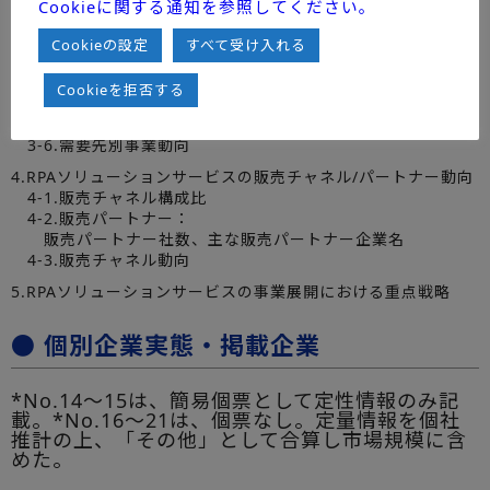
Cookieに関する通知を参照してください。
金融、製造、サービス（情報通信を含む）、流通、公益
（社会インフラを含む）、公共/医療/教育
Cookieの設定
すべて受け入れる
3-4.ユーザー規模別業績推移：
超大企業：従業員数2,000名以上、大企業：従業員数1,000
名～2,000名未満、中堅企業、中小企業
Cookieを拒否する
3-5.ユーザー事例：
累計導入社数、ユーザー業種別導入先企業名
3-6.需要先別事業動向
4.RPAソリューションサービスの販売チャネル/パートナー動向
4-1.販売チャネル構成比
4-2.販売パートナー：
販売パートナー社数、主な販売パートナー企業名
4-3.販売チャネル動向
5.RPAソリューションサービスの事業展開における重点戦略
● 個別企業実態・掲載企業
*No.14～15は、簡易個票として定性情報のみ記
載。*No.16～21は、個票なし。定量情報を個社
推計の上、「その他」として合算し市場規模に含
めた。