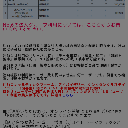
No.6の法人グループ利用については、こちらからお問
い合わせください。
注1)いずれの提供形態も購入法人様の社内用途向け利用に限ります。社内
には子会社・関連会社を含みません。
注2)１Ｕ利用の「サーバ共有」「データ複製」「編集・加工」「印刷＋
製本」は厳禁（×）、PDF版は1冊のみ印刷＋製本が可能です。
注3)ＰＤＦ版（印刷＋製本１冊のみ可）はお客様ご自身で印刷＋製本が
可能です。
注4)複数Ｕ利用はユーザー数を問いません。何ユーザーでも、何冊でも複
製、印刷＋製本が可能です。
注5)コンサルティングファーム、アドバイザリー、シンクタンク及びライ
ブラリー（図書室）様とVC/CVC/事業会社の投資部門様は、
複数U（ユーザー）利用のみ購入可とさせていただきます。１U（ユーザ
ー）利用の購入は不可です。詳細は
こちら
■ご連絡いただければ、オンライン営業により貴社ご指定頁を
「PDF透かし」でご覧いただくこともできます。
【問い合わせ先】担当： 増坂（デロイト トーマツ ミック経
済研究所 電話番号:03-6213-1134）