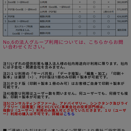
No.6の法人グループ利用については、こちらからお問
い合わせください。
注1)いずれの提供形態も購入法人様の社内用途向け利用に限ります。社内
には子会社・関連会社を含みません。
注2)１Ｕ利用の「サーバ共有」「データ複製」「編集・加工」「印刷＋
製本」は厳禁（×）、PDF版は1冊のみ印刷＋製本が可能です。
注3)ＰＤＦ版（印刷＋製本１冊のみ可）はお客様ご自身で印刷＋製本が
可能です。
注4)複数Ｕ利用はユーザー数を問いません。何ユーザーでも、何冊でも複
製、印刷＋製本が可能です。
注5)コンサルティングファーム、アドバイザリー、シンクタンク及びライ
ブラリー（図書室）様とVC/CVC/事業会社の投資部門様は、
複数U（ユーザー）利用のみ購入可とさせていただきます。１U（ユーザ
ー）利用の購入は不可です。詳細は
こちら
■ご連絡いただければ、オンライン営業により貴社ご指定頁を