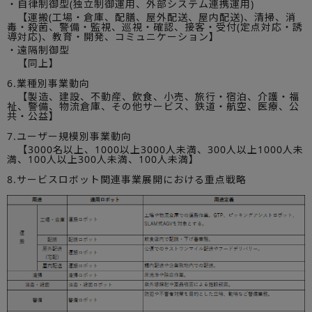
・自律制御型(独立制御運用、外部システム連携運用)
【運搬(工場・倉庫、配膳、屋外配送、屋内配送)、清掃、消
毒・殺菌、警備・監視、巡視・確認、接客・受付(定点対応・誘
導対応)、教育・開発、コミュニケーション】
・遠隔制御型
【同上】
6.業種別事業動向
【製造、建設、不動産、飲食、小売、旅行・宿泊、介護・福
祉、警備、物流倉庫、その他サービス、鉄道・航空、医療、公
共・公益】
7.ユーザー規模別事業動向
【3000名以上、1000以上3000人未満、300人以上1000人未
満、100人以上300人未満、100人未満】
8.サービスロボット関連事業展開における重点戦略