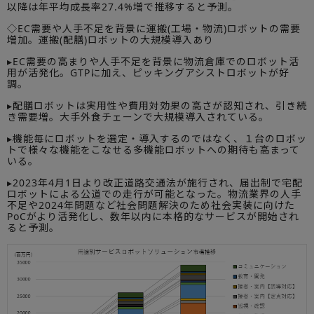
以降は年平均成長率27.4%増で推移すると予測。
◇EC需要や人手不足を背景に運搬(工場・物流)ロボットの需要
増加。運搬(配膳)ロボットの大規模導入あり
▸EC需要の高まりや人手不足を背景に物流倉庫でのロボット活
用が活発化。GTPに加え、ピッキングアシストロボットが好
調。
▸配膳ロボットは実用性や費用対効果の高さが認知され、引き続
き需要増。大手外食チェーンで大規模導入されている。
▸機能毎にロボットを選定・導入するのではなく、１台のロボッ
トで様々な機能をこなせる多機能ロボットへの期待も高まって
いる。
▸2023年4月1日より改正道路交通法が施行され、届出制で宅配
ロボットによる公道での走行が可能となった。物流業界の人手
不足や2024年問題など社会問題解決のため社会実装に向けた
PoCがより活発化し、数年以内に本格的なサービスが開始され
ると予測。