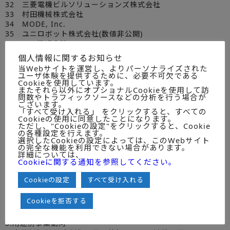
32 三菱電機ビルソリューションズ株式会社
33 村田機械株式会社
34 MODE, Inc.
35 ユニロボット株式会社(数値非公開)
36 ugo株式会社
37 ラピュタロボティクス株式会社
個人情報に関するお知らせ
当Webサイトを運営し、よりパーソナライズされた
ユーザ体験を提供するために、必要不可欠である
● 調査個票項目
Cookieを使用しています。
またそれら以外にオプショナルCookieを使用して訪
問数やトラフィックソースなどの分析を行う場合が
■主な調査項目
ございます。
「すべて受け入れる」 をクリックすると、すべての
Cookieの使用に同意したことになります。
1.企業概要
ただし、"Cookieの設定"をクリックすると、Cookie
の各種設定を行えます。
2.サービスロボット関連売上構成要素別事業推移[2021年度～
選択したCookieの設定によっては、このWebサイト
2023年度]
の完全な機能を利用できない場合があります。
詳細については、
【ハードウェア、プラットフォーム、サービス】
Cookieに関する通知を参照してください。
3.サービスロボット関連製品別事業推移【ハードウェア台数・
売上】
Cookieの設定
すべて受け入れる
4.制御タイプ別・運用別市場動向
Cookieを拒否する
【自律制御型(独立制御運用、外部システム連携運用)、遠隔
制御型】
5.用途別事業動向