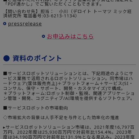
「PDF透かし」でご覧いただくこともできます。
【問い合わせ先】担当： 小川（デロイト トーマツ ミック経
済研究所 電話番号:03-6213-1134）
pressrelease
お申込みはこちら
● 資料のポイント
■サービスロボットソリューションとは、下記用途のようにサ
ービス業務で活用されるロボットソリューション。同市場はハ
ードウェア(筐体販売売上)＋プラットフォーム＋サービス(SI・
コンサル、保守・サポート、開発・カスタマイズ)で構成。
＊プラットフォーム:ロボット制御・監視、関連アプリケーショ
ン管理・開発、コグニティブ/AI環境を提供するソフトウェア。
■サービスロボットの市場動向
◇市場拡大の背景は人手不足を与件とした効率化の推進
▸サービスロボットソリューション市場は、2021年度16,797百
万円、2022年度は25,930百万円で対前年比154.4%。2023年
度は34,190百万円で対前年比131.9%となる見込み。2023年度