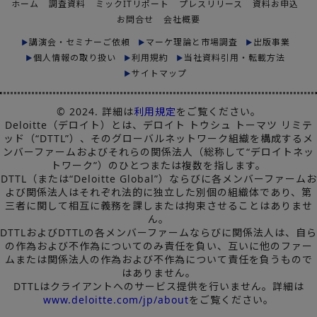
ホーム
調査資料
ミックITリポート
プレスリリース
資料お申込
お問合せ
会社概要
講演会・セミナーご依頼
マーケ理論と市場調査
出版事業
個人情報の取り扱い
利用規約
当社資料引用・転載方法
サイトマップ
© 2024. 詳細は
利用規定
をご覧ください。
Deloitte（デロイト）とは、デロイト トウシュ トーマツ リミテ
ッド（“DTTL”）、そのグローバルネットワーク組織を構成するメ
ンバーファームおよびそれらの関係法人（総称して“デロイトネッ
トワーク”）のひとつまたは複数を指します。
DTTL（または“Deloitte Global”）ならびに各メンバーファームお
よび関係法人はそれぞれ法的に独立した別個の組織体であり、第
三者に関して相互に義務を課しまたは拘束させることはありませ
ん。
DTTLおよびDTTLの各メンバーファームならびに関係法人は、自ら
の作為および不作為についてのみ責任を負い、互いに他のファー
ムまたは関係法人の作為および不作為について責任を負うもので
はありません。
DTTLはクライアントへのサービス提供を行いません。詳細は
www.deloitte.com/jp/about
をご覧ください。