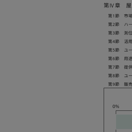
第Ⅳ章 屋
第1節 市場
第2節 ハー
第3節 測位
第4節 活用測位
第5節 ユー
第6節 用途
第7節 提供
第8節 ユーザ
第9節 販売