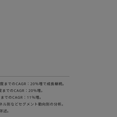
7年度までのCAGR：20％増で成長継続。
度までのCAGR：20％増。
度までのCAGR：11％増。
ネル別などセグメント動向別の分析。
を詳述。