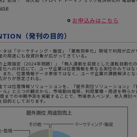
】担当： 佐久間（デロイト トーマツ ミック経済研究所 電話番号:03
ease
お申込みはこちら
ENTION（発刊の目的）
タは「マーケティング・販促」「業務効率化」領域で利用が広が
理の用途にも投資対象が広がってきている。
上限設定（2024年問題）」「無人運航を前提とした運転自動化
変化への対応にて、ユーザ企業は位置情報を単なる測位のみではな
。また、位置情報データ単体ではなく、ユーザ企業の課題解決とな
広がりが想定される。
では位置情報ソリューションを、『屋外測位ソリューション』『
ール』と三つの観点から、市場動向推移、利用業種・用途を明らか
7年度までの中期予測を掲載することで、市場参入ベンダ、参入検討
を目的としております。