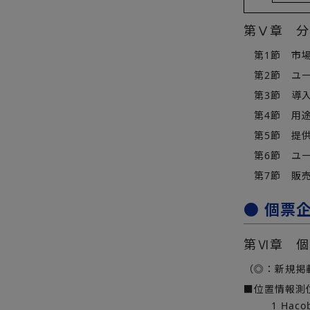
第Ⅴ章 分
第1節 市場
第2節 ユー
第3節 導入
第4節 用途
第5節 提供
第6節 ユーザ
第7節 販売
● 個票
第Ⅵ章 個
（◎：新規掲
■位置情報測
1 Haco