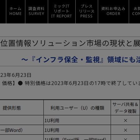
ミックIT
プレス
ホーム
調査資料
資料お申込み
お
リポート
リリース
HOME
SURVEY
ORDER
CO
IT REPORT
PRESS
位置情報ソリューション市場の現状と展望
～『インフラ保全・監視』領域にも
023年6月23日
価格】● 特別価格は2023年6月23日の17時で終了してい