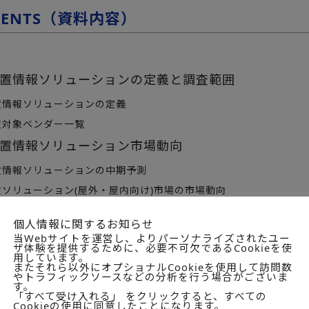
TENTS（資料内容）
置情報ソリューションの定義と調査範囲
情報ソリューションの定義
対象ベンダー一覧
置情報ソリューション市場動向
情報ソリューションの中期予測
ソリューション(屋外・屋内向け)市場の市場動向
個人情報に関するお知らせ
当Webサイトを運営し、よりパーソナライズされたユー
ザ体験を提供するために、必要不可欠であるCookieを使
用しています。
またそれら以外にオプショナルCookieを使用して訪問数
やトラフィックソースなどの分析を行う場合がございま
す。
「すべて受け入れる」 をクリックすると、すべての
Cookieの使用に同意したことになります。