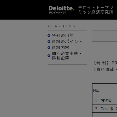
デロイトトーマツ
ミック経済研究所
ホーム
>
ＩＴソ
>
発刊の目的
資料のポイント
資料内容
個別企業実態・
掲載企業
【発 刊】
2
【資料体裁・