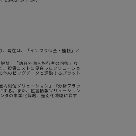
-6213-1134）
り、現在は、「インフラ保全・監視」と
の解禁」「訪日外国人旅行者の回復」な
く、投資コストに見合ったソリューショ
る他のビッグデータと連動するプラット
屋内測位ソリューション』『分析プラッ
にする。また、位置情報ソリューション
ベンダの事業化戦略、差別化戦略に資す