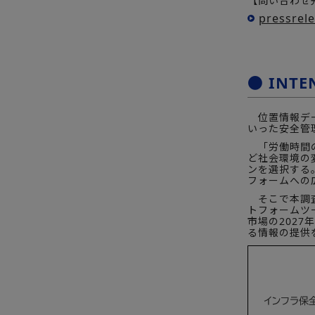
【問い合わせ先
pressrel
● INT
位置情報デー
いった安全管
「労働時間の
ど社会環境の
ンを選択する
フォームへの
そこで本調査
トフォームツ
市場の202
る情報の提供