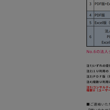
No.6の
注1)いずれの
注2)１Ｕ利用
注3)ＰＤＦ版
注4)複数Ｕ利
注5)コンサル
複数U（ユーザ
■ご連絡いた