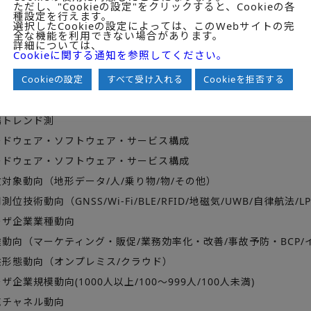
ただし、"Cookieの設定"をクリックすると、Cookieの各
種設定を行えます。
選択したCookieの設定によっては、このWebサイトの完
全な機能を利用できない場合があります。
詳細については、
Cookieに関する通知を参照してください。
Cookieの設定
すべて受け入れる
Cookieを拒否する
外測位ソリューションの市場動向
トレンド測
ドウェア・ソフトウェア・サービス構成
ドウェア・ソフトウェア・サービス構成
対象動向（地形データ/人/乗り物/物/その他）
技術動向（GNSS/Wi-Fi/BLE/RFID/地磁気/UWB/自律航法/L
ザ企業業種動向
動向（マーケティング・販促/業務効率化・改善/事故予防・BCP/
形態動向（オンプレミス/クラウド）
企業規模動向(1000人以上/100～999人/100人未満)
チャネル動向