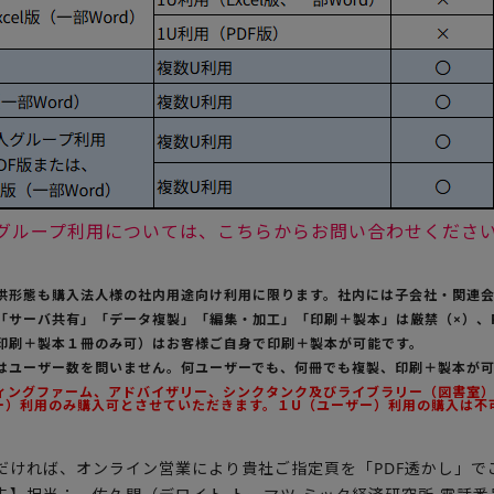
法人グループ利用については、こちらからお問い合わせくださ
提供形態も購入法人様の社内用途向け利用に限ります。社内には子会社・関連
の「サーバ共有」「データ複製」「編集・加工」「印刷＋製本」は厳禁（×）、
（印刷＋製本１冊のみ可）はお客様ご自身で印刷＋製本が可能です。
用はユーザー数を問いません。何ユーザーでも、何冊でも複製、印刷＋製本が
ティングファーム、アドバイザリー、シンクタンク及びライブラリー（図書室）様
ー）利用のみ購入可とさせていただきます。１U（ユーザー）利用の購入は不
だければ、オンライン営業により貴社ご指定頁を「PDF透かし」で