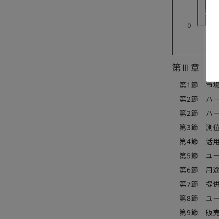
第Ⅲ章 屋
第1節 市場
第2節 ハー
第2節 ハー
第3節 測位
第4節 活用測位
第5節 ユー
第6節 用途
第7節 提供
第8節 ユーザ
第9節 販売