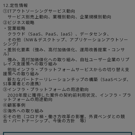
12.定性情報
①ITアウトソーシングサービス動向
サービス別売上動向、業種別動向、企業規模別動向
②ビジネス戦略
・営業戦略
クラウド（SaaS、PaaS、IaaS）、データセンタ、
その他（NW＆デスクトップ、アプリケーションアウトソー
シング）
・差別化要素（強み、高付加価値化、運用改善提案・コンサ
ル）
強み、高付加価値化への取り組み、自社ユーザー企業のリプ
レイス支援策への取り組み
他社インフラ・プラットフォームサービスからの切り替え支
援策への取り組み
新たなパートナーリレーションチップの構築（SaaSベンダ、
SI事業者との連携）
③インフラ・プラットフォームの用途動向
2020年度に獲得した案件の契約前利用状況、インフラ・プラ
ットフォームの用途動向
④顧客事例
⑤海外への取り組み
⑥その他（コロナ禍・働き方改革の影響、外資ベンダとの競
合・パートナーシップ、今後の方針 等）