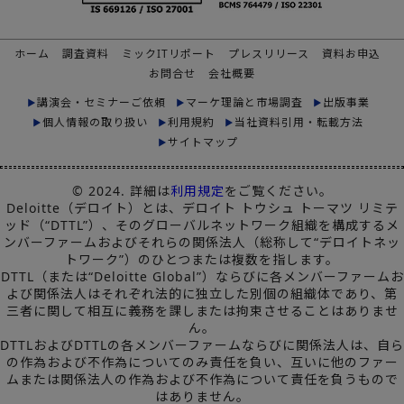
ホーム
調査資料
ミックITリポート
プレスリリース
資料お申込
お問合せ
会社概要
講演会・セミナーご依頼
マーケ理論と市場調査
出版事業
個人情報の取り扱い
利用規約
当社資料引用・転載方法
サイトマップ
© 2024. 詳細は
利用規定
をご覧ください。
Deloitte（デロイト）とは、デロイト トウシュ トーマツ リミテ
ッド（“DTTL”）、そのグローバルネットワーク組織を構成するメ
ンバーファームおよびそれらの関係法人（総称して“デロイトネッ
トワーク”）のひとつまたは複数を指します。
DTTL（または“Deloitte Global”）ならびに各メンバーファームお
よび関係法人はそれぞれ法的に独立した別個の組織体であり、第
三者に関して相互に義務を課しまたは拘束させることはありませ
ん。
DTTLおよびDTTLの各メンバーファームならびに関係法人は、自ら
の作為および不作為についてのみ責任を負い、互いに他のファー
ムまたは関係法人の作為および不作為について責任を負うもので
はありません。