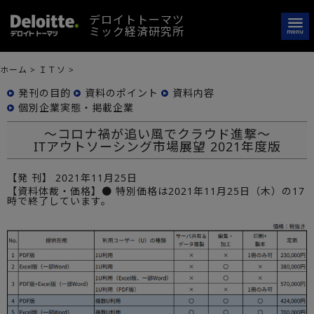
デロイトトーマツ
ミック経済研究所
ホーム
>
ＩＴソ
>
発刊の目的
資料のポイント
資料内容
個別企業実態・掲載企業
～コロナ禍が追い風でクラウド進撃～
ITアウトソーシング市場展望 2021年度版
【発 刊】
2021年11月25日
【資料体裁・価格】● 特別価格は2021年11月25日（木）の17
時で終了しています。