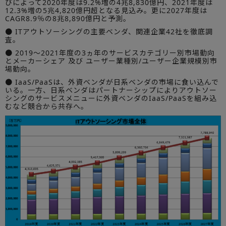
びによって2020年度は9.2%増の4兆8,830億円、2021年度は
12.3%増の5兆4,820億円超となる見込み。更に2027年度は
CAGR8.9％の8兆8,890億円と予測。
● ITアウトソーシングの主要ベンダ、関連企業42社を徹底調
査。
● 2019～2021年度の3ヵ年のサービスカテゴリー別市場動向
とメーカーシェア 及び ユーザー業種別/ユーザー企業規模別市
場動向。
● IaaS/PaaSは、外資ベンダが日系ベンダの市場に食い込んで
いる。一方、日系ベンダはパートナーシップによりアウトソー
シングのサービスメニューに外資ベンダのIaaS/PaaSを組み込
むなど競合から共存へ。