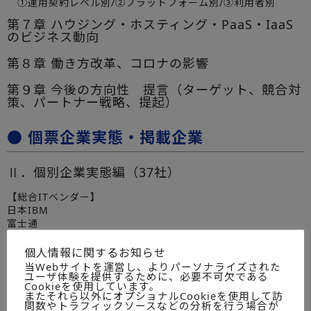
①運用契約レベル別/②プラットフォーム別/③利用者別
第７章 ハウジング・ホスティング・PaaS・IaaS
のビジネス動向
第８章 働き方改革、コロナの影響
第９章 今後の方向性 提言（ターゲット、競合対
策、パートナー戦略、提起）
● 個票企業実態・掲載企業
Ⅱ．個別企業実態編（37社）
【総合ITベンダー】
日本IBM
富士通
日立製作所
日本電気
個人情報に関するお知らせ
日本ユニシス
当Webサイトを運営し、よりパーソナライズされた
ユーザ体験を提供するために、必要不可欠である
【SI企業】
Cookieを使用しています。
またそれら以外にオプショナルCookieを使用して訪
NTTデータ
問数やトラフィックソースなどの分析を行う場合が
SCSK