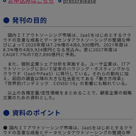
お申込みはこちら
pressrelease
● 発刊の目的
国内ＩＴアウトソーシング市場は、IaaSをはじめとするクラ
ウドの急激な成長とデータセンタアウトソーシングの堅調な伸
びによって2020年度は7.2%増の4兆6,300億円、2021年度は
8.5%増の4兆9,924億円となる見込み。更に2027年度は
CAGR7.7％の7兆7,890億円と予測。
また、個別企業シェア分析を実施する。ユーザ企業は、ITア
ウトソーシングにおいて従来のハウジング・ホスティングから
クラウド（IaaSやPaaS）に移行している。それらの動向に加
え、前回の調査以降の大きな社会変化である『働き方改革』
『世界的パンデミック COVID-19』の影響にも触れている。
以上の各種定量/定性情報をまとめることで、顧客企業の戦略
立案のための資料とした。
● 資料のポイント
● 国内ＩＴアウトソーシング市場は、IaaSをはじめとするクラ
ウドの急激な成長とデータセンタアウトソーシングの堅調な伸