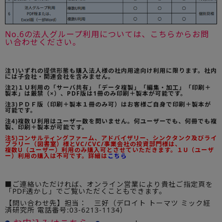
No.6の法人グループ利用については、こちらからお問
い合わせください。
注1)いずれの提供形態も購入法人様の社内用途向け利用に限ります。社内
には子会社・関連会社を含みません。
注2)１Ｕ利用の「サーバ共有」「データ複製」「編集・加工」「印刷＋
製本」は厳禁（×）、PDF版は1冊のみ印刷＋製本が可能です。
注3)ＰＤＦ版（印刷＋製本１冊のみ可）はお客様ご自身で印刷＋製本が
可能です。
注4)複数Ｕ利用はユーザー数を問いません。何ユーザーでも、何冊でも複
製、印刷＋製本が可能です。
注5)コンサルティングファーム、アドバイザリー、シンクタンク及びライ
ブラリー（図書室）様とVC/CVC/事業会社の投資部門様は、
複数U（ユーザー）利用のみ購入可とさせていただきます。１U（ユーザ
ー）利用の購入は不可です。詳細は
こちら
■ご連絡いただければ、オンライン営業により貴社ご指定頁を
「PDF透かし」でご覧いただくこともできます。
【問い合わせ先】担当： 三好（デロイト トーマツ ミック経
済研究所 電話番号:03-6213-1134）