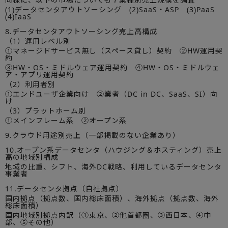
(1)データセンタアウトソーシング (2)SaaS・ASP (3)PaaS
(4)IaaS
8.データセンタアウトソーシング売上高構成
（1）運用レベル別
①マネージドサービス無し（スペース貸し）契約 ②HW運用契
約
③HW・OS・ミドルウェア運用契約 ④HW・OS・ミドルウェ
ア・アプリ運用契約
（2）利用者別
①エンドユーザ企業向け ②業者（DC in DC、SaaS、SI）向
け
（3）プラットホーム別
①メインフレーム系 ②オープン系
9.クラウド用途別売上（一部掲載のない企業あり）
10.オープン系データセンタ（ハウジング＆ホスティング）売上
高の地域別構成
地域の比重、シフト、海外DC戦略、利用しているデータセンタ
事業者
11.データセンタ拠点（自社拠点）
国内拠点（拠点数、国内総床面積）、海外拠点（拠点数、海外
総床面積）
国内地域別拠点内訳（①東京、②他首都圏、③西日本、④中
部、⑤その他）