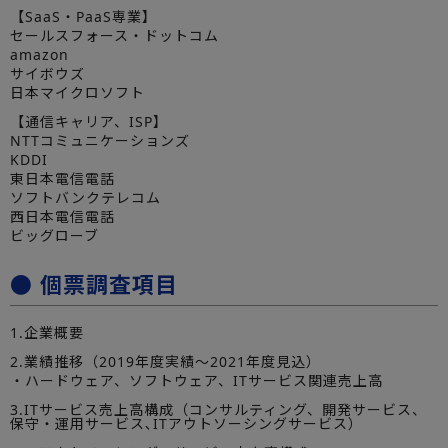
【SaaS・PaaS専業】
セールスフォース・ドットコム
amazon
サイボウズ
日本マイクロソフト
【通信キャリア、ISP】
NTTコミュニケーションズ
KDDI
東日本電信電話
ソフトバンクテレコム
西日本電信電話
ビッグローブ
● 個票調査項目
1.企業概要
2.業績推移（2019年度実績～2021年度見込）
・ハードウェア、ソフトウェア、ITサービス関連売上高
3.ITサービス売上高構成（コンサルティング、開発サービス、
保守・運用サービス､ITアウトソーシングサービス）