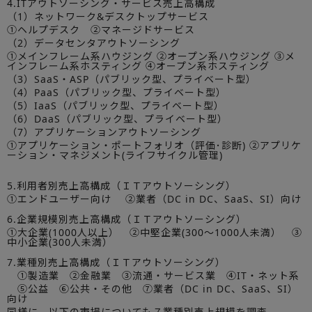
4.ITアウトソーシング・サービス売上高構成
（1）ネットワーク&デスクトップサービス
①ヘルプデスク ②マネージドサービス
（2）データセンタアウトソーシング
①メインフレーム系ハウジング ②オープン系ハウジング ③メ
インフレーム系ホスティング ④オープン系ホスティング
（3）SaaS・ASP（パブリック型、プライベート型）
（4）PaaS（パブリック型、プライベート型）
（5）IaaS（パブリック型、プライベート型）
（6）DaaS（パブリック型、プライベート型）
（7）アプリケーションアウトソーシング
①アプリケーション・ポートフォリオ（評価･診断) ②アプリケ
ーション・マネジメント(ライフサイクル管理)
5.利用者別売上高構成（ＩＴアウトソーシング）
①エンドユーザー向け ②業者（DC in DC、SaaS、SI）向け
6.企業規模別売上高構成（ＩＴアウトソーシング）
①大企業(1000人以上） ②中堅企業(300～1000人未満） ③
中小企業(300人未満）
7.業種別売上高構成（ＩＴアウトソーシング）
①製造業 ②金融業 ③流通・サービス業 ④IT・ネット系
⑤公益 ⑥公共・その他 ⑦業者（DC in DC、SaaS、SI）
向け
同様に、以下の市場についても７業種別売上規模を調査