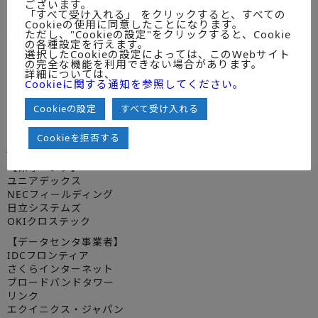
ございます。
キヤノンITソリューションズ
「すべて受け入れる」 をクリックすると、すべての
Cookieの使用に同意したことになります。
TIS
ただし、"Cookieの設定"をクリックすると、Cookie
伊藤忠テクノソリューションズ
の各種設定を行えます。
富士通エフサス
選択したCookieの設定によっては、このWebサイト
の完全な機能を利用できない場合があります。
インテック
詳細については、
NECネクサソリューションズ
Cookieに関する通知を参照してください。
丸紅情報システムズ
ISID－AO
Cookieの設定
すべて受け入れる
日立ソリューションズ
クオリカ
Cookieを拒否する
JSOL
【保守ベンダ】
ユニアデックス
NECフィールディング
日立システムズ
OKIクロステック
【データセンタ事業者】
IDCフロンティア
さくらインターネット
ブロードバンドタワー
リンク
エクイニクス・ジャパン