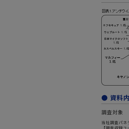
● 資料
調査対象
当社調査パネラ
【調査収録ユ