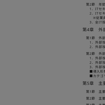
第2節 年間
1．ITセキ
2．ITセキ
※従業員規
3．全IT投
第4章 外
第1節 外部
1．外部攻撃
2．外部攻撃
第2節 外部
1．外部攻撃
2．外部攻撃
3．外部攻撃
■導入形態
■カテゴリ
第5章 主
第1節 主要
第2節 主要