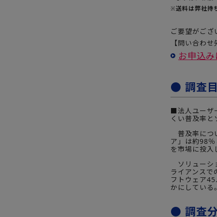
※
送料は弊社持
ご要望がござ
【問い合わせ先
お申込み
● 調査
■法人ユーザ
くい普及率と
普及率につい
ア」は約98
を市場に投入
ソリューショ
ライアンスで
フトウェア45
かにしている
● 調査