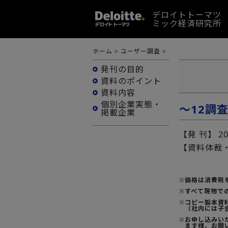
デロイトトーマツ
ミック経済研究所
ホーム
>
ユーザー調査
>
発刊の目的
資料のポイント
資料内容
個別企業実態・
～12調
掲載企業
【発 刊】
2
【資料体裁
※
価格は消費税
※
すべて現物で
※
コピー製本資料
（社内には子
※
お申し込みい
ます様、お願