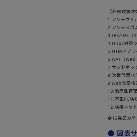
【外部攻撃防
1.アンチウ
2.アンチスパ
3.IPS/I
4.DDoS対策
5.UTMアプ
6.WAF（W
7.サンドボ
8.次世代型ｱﾝ
9.Web改竄
10.脆弱性管
11.不正PC
12.検疫ネッ
全12製品カ
● 図表