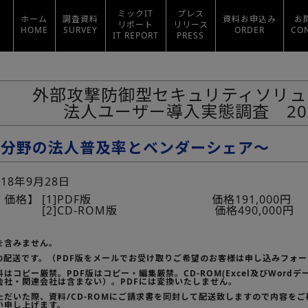
ミックIT
プレス
ホーム
調査資料
資料お申込み
お
リポート
リリース
HOME
SURVEY
ORDER
CO
IT REPORT
PRESS
外部攻撃防御型セキュリティソリュ
法人ユーザー導入実態調査 20
査分野の法人普及率とベンダーシェア～
018年9月28日
・価格】
[1]PDF版 価格191,000円
[2]CD-ROM版 価格490,000円
を含みません。
の配送です。（PDF版をメールでお受け取りご希望のお客様は申し込みフォ
はコピー厳禁。PDF版はコピー・編集厳禁。CD-ROM(Excel及びWord
会社・関連会社は含まない）。PDFには変換いたしません。
ただいた際、資料/CD-ROMにご請求書を同封して配送致しますので内容を
い申し上げます。