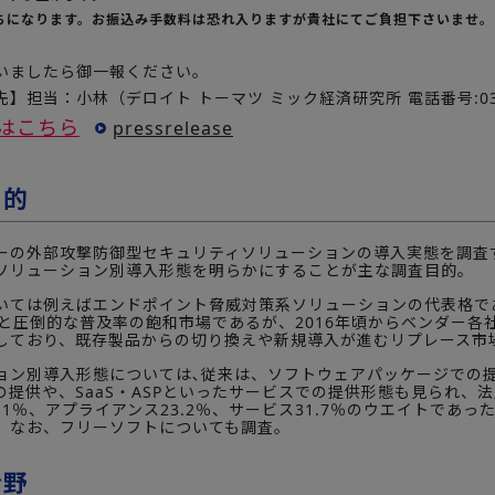
ちになります。お振込み手数料は恐れ入りますが貴社にてご負担下さいませ。
いましたら御一報ください。
】担当：小林（デロイト トーマツ ミック経済研究所 電話番号:03-6
はこちら
pressrelease
目的
ーの外部攻撃防御型セキュリティソリューションの導入実態を調査
ソリューション別導入形態を明らかにすることが主な調査目的。
ては例えばエンドポイント脅威対策系ソリューションの代表格で
％と圧倒的な普及率の飽和市場であるが、2016年頃からベンダー各
しており、既存製品からの切り換えや新規導入が進むリプレース市
ン別導入形態については､従来は、ソフトウェアパッケージでの
の提供や、SaaS・ASPといったサービスでの提供形態も見られ、法
.1％、アプライアンス23.2％、サービス31.7％のウエイトであ
。なお、フリーソフトについても調査。
分野