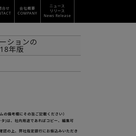
ニュース
問合せ
会社概要
リリース
NTACT
COMPANY
News Release
ーションの
18年版
ームの備考欄にその旨ご記載ください）
データ)は、社内用途であればコピー、編集可
ご確認の上、弊社指定銀行にお振込みいただき