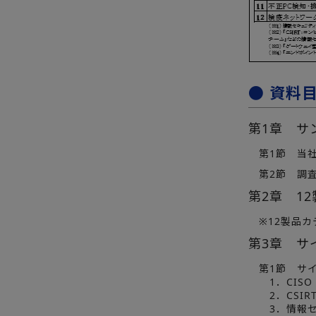
● 資料
第1章 サ
第1節 当社ユ
第2節 調査
第2章 1
※12製品カ
第3章 サ
第1節 サイ
1．CISO（Ch
2．CSIRT（
3．情報セ