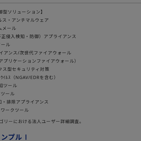
御型ソリューション】
イルス・アンチマルウェア
ムメール
DS（不正侵入検知・防御）アプライアンス
ツール
ライアンス/次世代ファイアウォール
ebアプリケーションファイアウォール）
ックス型セキュリティ対策
ﾁｳｲﾙｽ（NGAV/EDRを含む）
検知ツール
理ツール
検知・排除アプライアンス
トワークツール
テゴリーにおける法人ユーザー詳細調査。
サンプルⅠ