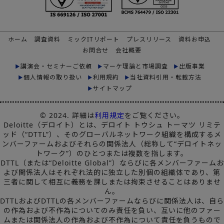
ホーム
調査資料
ミックITリポート
プレスリリース
資料お申込
お問合せ
会社概要
講演会・セミナーご依頼
マーケ理論と市場調査
出版事業
個人情報の取り扱い
利用規約
当社資料引用・転載方法
サイトマップ
© 2024. 詳細は
利用規定
をご覧ください。
Deloitte（デロイト）とは、デロイト トウシュ トーマツ リミテ
ッド（“DTTL”）、そのグローバルネットワーク組織を構成するメ
ンバーファームおよびそれらの関係法人（総称して“デロイトネッ
トワーク”）のひとつまたは複数を指します。
DTTL（または“Deloitte Global”）ならびに各メンバーファームお
よび関係法人はそれぞれ法的に独立した別個の組織体であり、第
三者に関して相互に義務を課しまたは拘束させることはありませ
ん。
DTTLおよびDTTLの各メンバーファームならびに関係法人は、自ら
の作為および不作為についてのみ責任を負い、互いに他のファー
ムまたは関係法人の作為および不作為について責任を負うもので