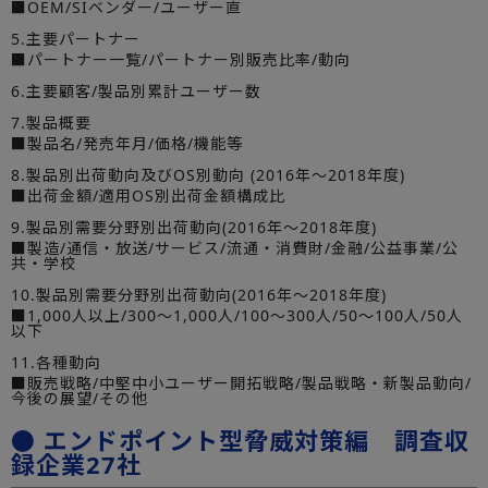
■OEM/SIベンダー/ユーザー直
5.主要パートナー
■パートナー一覧/パートナー別販売比率/動向
6.主要顧客/製品別累計ユーザー数
7.製品概要
■製品名/発売年月/価格/機能等
8.製品別出荷動向及びOS別動向 (2016年～2018年度)
■出荷金額/適用OS別出荷金額構成比
9.製品別需要分野別出荷動向(2016年～2018年度)
■製造/通信・放送/サービス/流通・消費財/金融/公益事業/公
共・学校
10.製品別需要分野別出荷動向(2016年～2018年度)
■1,000人以上/300～1,000人/100～300人/50～100人/50人
以下
11.各種動向
■販売戦略/中堅中小ユーザー開拓戦略/製品戦略・新製品動向/
今後の展望/その他
● エンドポイント型脅威対策編 調査収
録企業27社