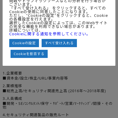
問数やトラフィックソースなどの分析を行う場合が
＜次世代エンドポイントプロテクションプラットフォーム＞
ございます。
「すべて受け入れる」 をクリックすると、すべての
【図表2－3】
Cookieの使用に同意したことになります。
不正PC検知・排除アプライアンス市場推移/概要/需要分野
ただし、"Cookieの設定"をクリックすると、Cookie
別/OS別出荷金額（2016～2018年度）
の各種設定を行えます。
選択したCookieの設定によっては、このWebサイト
＜不正PC検知・排除アプライアンス＞
の完全な機能を利用できない場合があります。
詳細については、
【図表2－4】
Cookieに関する通知を参照してください。
検疫ネットワークツール市場推移/概要/需要分野別/OS別出荷
金額（2016～2018年度）
Cookieの設定
すべて受け入れる
＜検疫ネットワークツールツール＞
● エンドポイント型脅威対策編 調査項
Cookieを拒否する
目
1.企業概要
■資本金/設立/株主/URL/事業内容等
2.業績推移
■総売上高/セキュリティ関連売上高 (2016年～2018年度)
3.人員構成
■開発・SE/ｺﾝｻﾙﾀﾝﾄ/保守・ｻﾎﾟｰﾄ/営業/ﾏｰｹﾃｨﾝｸﾞ/間接・その
他
4.セキュリティ関連製品の販売ルート