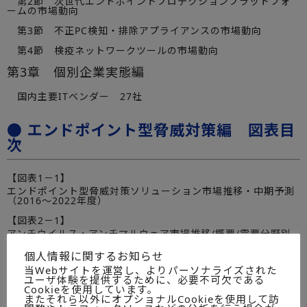
第2節 次世代エンドポイントプロテクションプラットフォ
ームの市場動向
第3節 不正PC検知・排除アプライアンスの市場動向
第4節 検疫ネットワークツールの市場動向
第3章 個別企業実態編
国内主要ITベンダー 27社
● エンドポイント型脅威対策編 図表目
次
【図表1－1】
エンドポイント型脅威対策ソリューション市場推移・中期予測
（2016～2022年度）
【図表2－1】
アンチウイルス・アンチマルウェア市場推移/概要/需要分野別
出荷金額（2016～2018年度）
個人情報に関するお知らせ
＜アンチウイルス・アンチマルウェア＞
当Webサイトを運営し、よりパーソナライズされた
【図表2－2】
ユーザ体験を提供するために、必要不可欠である
Cookieを使用しています。
次世代エンドポイントプロテクションプラットフォーム市場推
またそれら以外にオプショナルCookieを使用して訪
移/概要/需要分野別/OS別出荷金額（2016～2018年度）