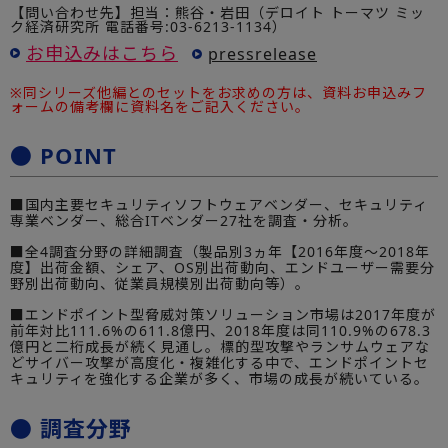
【問い合わせ先】担当：熊谷・岩田（デロイト トーマツ ミッ
ク経済研究所 電話番号:03-6213-1134）
お申込みはこちら
pressrelease
※同シリーズ他編とのセットをお求めの方は、資料お申込みフ
ォームの備考欄に資料名をご記入ください。
● POINT
■国内主要セキュリティソフトウェアベンダー、セキュリティ
専業ベンダー、総合ITベンダー27社を調査・分析。
■全4調査分野の詳細調査（製品別3ヵ年【2016年度～2018年
度】出荷金額、シェア、OS別出荷動向、エンドユーザー需要分
野別出荷動向、従業員規模別出荷動向等）。
■エンドポイント型脅威対策ソリューション市場は2017年度が
前年対比111.6%の611.8億円、2018年度は同110.9%の678.3
億円と二桁成長が続く見通し。標的型攻撃やランサムウェアな
どサイバー攻撃が高度化・複雑化する中で、エンドポイントセ
キュリティを強化する企業が多く、市場の成長が続いている。
● 調査分野