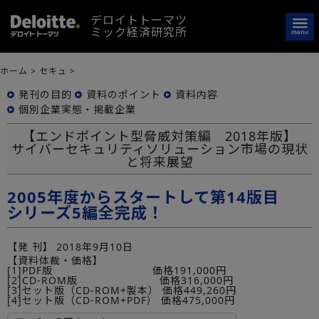
デロイトトーマツ
ミック経済研究所
ホーム
>
セキュ
>
発刊の目的
資料のポイント
資料内容
個別企業実態・掲載企業
【エンドポイント型脅威対策編 2018年版】
サイバーセキュリティソリューション市場の現状
と将来展望
2005年度からスタートして第14版目
シリーズ5編全完成！
【発 刊】
2018年9月10日
【資料体裁・価格】
[1]PDF版 価格191,000円
[2]CD-ROM版 価格316,000円
[3]セット版（CD-ROM+製本） 価格449,260円
[4]セット版（CD-ROM+PDF） 価格475,000円