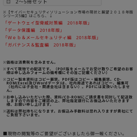
2～5冊セット
※【サイバーセキュリティソリューション市場の現状と展望２０１８年版
シリーズ5編】はこちら、↓
「ゲートウェイ型脅威対策編 2018年版」
「データ保護編 2018年版」
「Ｗｅｂ＆メールセキュリティ編 2018年版」
「ガバナンス＆監査編 2018年版」
※
価格は消費税を含みません。
※
すべて現物での配送です。（PDF版をメールでお受け取りご希望のお客
様は申し込みフォームの備考欄にその旨ご記載ください）
※
コピー製本資料はコピー厳禁。PDF版はコピー・編集厳禁。CD-
ROM(Excel及びWordデータ)は、社内用途であればコピー、編集可
（社内には子会社・関連会社は含まない）。PDFには変換いたしませ
ん。
※
お申し込みいただいた際、資料/CD-ROMにご請求書を同封して配送致
しますので内容をご確認の上、弊社指定銀行にお振込みいただきます
様、お願い申し上げます。
※
送料は弊社持ちになります。お振込み手数料は恐れ入りますが貴社にて
ご負担下さいませ。
■現物の閲覧等のご要望がございましたら御一報ください。