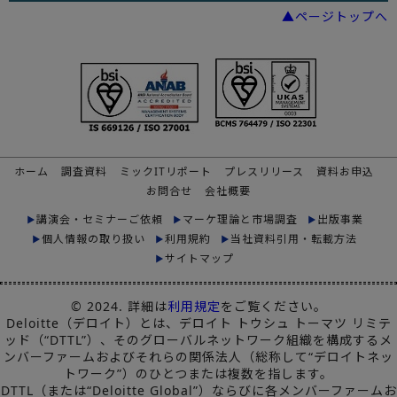
▲ページトップへ
ホーム
調査資料
ミックITリポート
プレスリリース
資料お申込
お問合せ
会社概要
講演会・セミナーご依頼
マーケ理論と市場調査
出版事業
個人情報の取り扱い
利用規約
当社資料引用・転載方法
サイトマップ
© 2024. 詳細は
利用規定
をご覧ください。
Deloitte（デロイト）とは、デロイト トウシュ トーマツ リミテ
ッド（“DTTL”）、そのグローバルネットワーク組織を構成するメ
ンバーファームおよびそれらの関係法人（総称して“デロイトネッ
トワーク”）のひとつまたは複数を指します。
DTTL（または“Deloitte Global”）ならびに各メンバーファームお