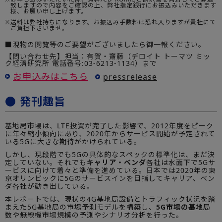
致しますので内容をご確認の上、弊社指定銀行にお振込みいただきます
様、お願い申し上げます。
※
送料は弊社持ちになります。お振込み手数料は恐れ入りますが貴社にて
ご負担下さいませ。
■現物の閲覧等のご要望がございましたら御一報ください。
【問い合わせ先】担当：有賀・齋藤（デロイト トーマツ ミッ
ク経済研究所 電話番号:03-6213-1134）まで
お申込みはこちら
pressrelease
● 発刊趣旨
基地局市場は、LTE投資が完了した影響で、2012年度をピーク
に年々縮小傾向にあり、2020年からサービス開始が予定されて
いる5Gに大きな期待がかけられている。
しかし、現段階でも5Gの具体的なスペックの標準化は、まだ決
定していない。それでも
キャリア・ベンダ
各社は水面下で5Gサ
ービスに向けて着々と準備を進めている。日本では2020年の東
京オリンピックに5Gのサービスインを目指してキャリア、ベン
ダ各社が動き出している。
本レポートでは、現状の4G基地局設備とトラフィック状況を踏
まえた5G基地局の市場予測モデルを構築し、
5G市場の基地
局
数や無線機市場規模の予測やシナリオ分析を行った。