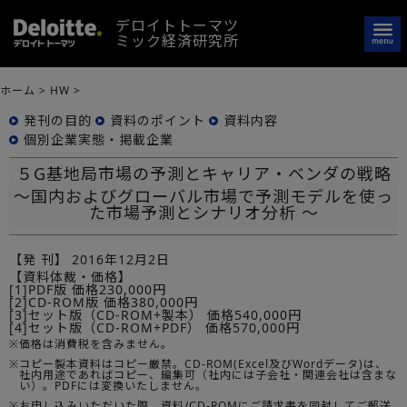
デロイトトーマツ
ミック経済研究所
ホーム
>
HW
>
発刊の目的
資料のポイント
資料内容
個別企業実態・掲載企業
５G基地局市場の予測とキャリア・ベンダの戦略
～国内およびグローバル市場で予測モデルを使っ
た市場予測とシナリオ分析 ～
【発 刊】
2016年12月2日
【資料体裁・価格】
[1]PDF版 価格230,000円
[2]CD-ROM版 価格380,000円
[3]セット版（CD-ROM+製本） 価格540,000円
[4]セット版（CD-ROM+PDF） 価格570,000円
※
価格は消費税を含みません。
※
コピー製本資料はコピー厳禁。CD-ROM(Excel及びWordデータ)は、
社内用途であればコピー、編集可（社内には子会社・関連会社は含まな
い）。PDFには変換いたしません。
※
お申し込みいただいた際、資料/CD-ROMにご請求書を同封してご郵送