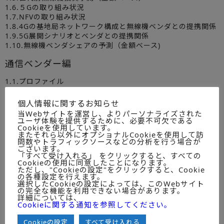
1.6.５Gの取り組み状況
1.7.NFVの取り組み状況
1.8.4Gの基地局ネットワーク構成と無線機ベンダとの提携関係
1.9.5G展開シナリオとベンダとの提携関係
1.10.無線機ベンダシェアの予測（金額ベース)
通信ベンダー編
1.1.プロファイル
1.2.無線機の販売金額予想
1.3.キャリア別・世代別無線機の販売金額予測
個人情報に関するお知らせ
1.4.５G・NFVの取り組み状況、開発状況
当Webサイトを運営し、よりパーソナライズされた
1.5.5G展開シナリオとキャリアとの提携関係
ユーザ体験を提供するために、必要不可欠である
Cookieを使用しています。
またそれら以外にオプショナルCookieを使用して訪
● 分析内容見本
問数やトラフィックソースなどの分析を行う場合が
ございます。
「すべて受け入れる」 をクリックすると、すべての
Cookieの使用に同意したことになります。
分析編
ただし、"Cookieの設定"をクリックすると、Cookie
の各種設定を行えます。
選択したCookieの設定によっては、このWebサイト
の完全な機能を利用できない場合があります。
詳細については、
Cookieに関する通知を参照してください。
Cookieの設定
すべて受け入れる