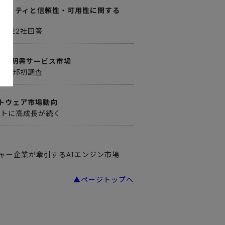
キュリティと信頼性・可用性に関する
合計22社回答
子証明書サービス市場
を本邦初調査
トウェア市場動向
ットに高成長が続く
チャー企業が牽引するAIエンジン市場
▲ページトップへ