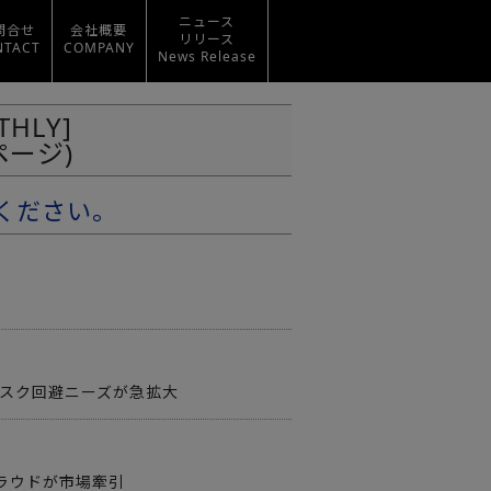
ニュース
問合せ
会社概要
リリース
NTACT
COMPANY
News Release
HLY]
ージ)
ください。
リスク回避ニーズが急拡大
ラウドが市場牽引