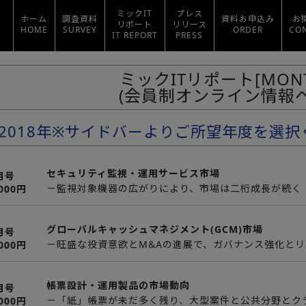
ミックIT
プレス
ホーム
調査資料
資料お申込み
お
リポート
リリース
HOME
SURVEY
ORDER
CO
IT REPORT
PRESS
ミックITリポート[MONT
(会員制オンライン情報ペ
2018年※サイドバーよりご所望年度を選択
セキュリティ監視・運用サービス市場
月号
－監視対象機器の広がりにより、市場は二桁成長が続く
,000円
グローバルキャッシュマネジメント(GCM)市場
月号
－旺盛な投資意欲とM&Aの進展で、ガバナンス強化と
,000円
帳票設計・運用製品の市場動向
月号
－「紙」帳票が未だ多く残り、大型案件と公共分野とク
,000円