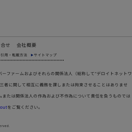
問合せ
会社概要
料引用・転載方法
サイトマップ
メンバーファームおよびそれらの関係法人（総称して“デロイトネットワ
あり、第三者に関して相互に義務を課しまたは拘束させることはありませ
ームまたは関係法人の作為および不作為について責任を負うものでは
out
をご覧ください。
erved.