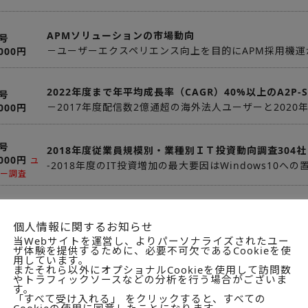
APMソリューションの市場動向
号
－ユーザーエクスペリエンス向上を目的にAPM採用機運
,000円
2022年度まで年平均成長率（CAGR）40%以上のA2P-
号
－2017年度配信数2億通超の海外法人ユーザーと2020
,000円
号
2018年度従業員規模別・業種別ＩＴ投資動向調査304社
,000円
ユ
-2018年度のIT投資増加の最大要因はWindows10への
ー調査
クラウド型WAFサービス市場
号
－低コスト・低価格が支持され、2017年度は前年対比68
,000円
個人情報に関するお知らせ
当Webサイトを運営し、よりパーソナライズされたユー
ザ体験を提供するために、必要不可欠であるCookieを使
用しています。
介護・福祉施設向けロボット市場動向
号
またそれら以外にオプショナルCookieを使用して訪問数
やトラフィックソースなどの分析を行う場合がございま
－コミュニケーション型、見守り型、移乗型(装着)、リ
,000円
す。
「すべて受け入れる」 をクリックすると、すべての
Cookieの使用に同意したことになります。