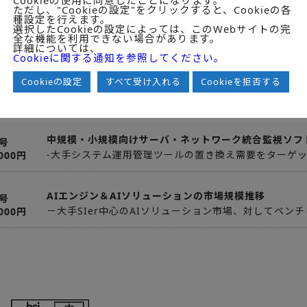
ただし、"Cookieの設定"をクリックすると、Cookieの各
クレジットカード・オンライン決済処理システムの セ
号
種設定を行えます。
アンケート調査
選択したCookieの設定によっては、このWebサイトの完
,000円
ユ
全な機能を利用できない場合があります。
－大手小売業者14社、決済代行業者（実店舗向）8社、
ー調査
詳細については、
Cookieに関する通知を参照してください。
Cookieの設定
すべて受け入れる
Cookieを拒否する
SSLサーバ証明書および電子認証サービス市場に見る電
号
－電子認証サービス市場における認定認証事業者別動向
,000円
中規模・小規模向けサーバ・ネットワーク統合監視ソフ
号
-大手システム運用管理ツールの置き換え需要をターゲ
,000円
AIエンジン＆AIソリューションの市場規模推移
号
－大手SIer中心のAIソリューション市場、対してベン
,000円