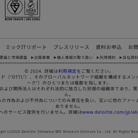
ミックITリポート
プレスリリース
資料お申込
お
理論と市場調査
出版事業
個人情報の取り扱い
利用規約
当社資
© 2024. 詳細は
利用規定
をご覧ください。
リミテッド（“DTTL”）、そのグローバルネットワーク組織を構成する
ーク”）のひとつまたは複数を指します。
ンバーファームおよび関係法人はそれぞれ法的に独立した別個の組織体で
ん。
、自らの作為および不作為についてのみ責任を負い、互いに他のファ
ありません。
トへのサービス提供を行いません。詳細は
www.deloitte.com/jp/ab
ight (c)2026 Deloitte Tohmatsu MIC Research Institute Co., Ltd. All Rights Res