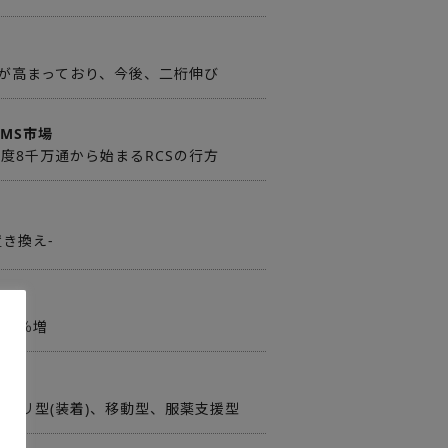
が高まっており、今後、二桁伸び
SMS市場
年度8千万通から始まるRCSの行方
置き換え-
.5％増
ハビリ型(装着)、移動型、服薬支援型