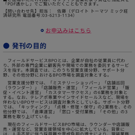
「PDF透かし」でご覧いただくこともできます。
【問い合わせ先】担当： 佐藤（デロイト トーマツ ミック経
済研究所 電話番号:03-6213-1134）
お申込みはこちら
● 発刊の目的
フィールドサービスBPOとは、企業が自社の従業員に代わ
り、外部の専門企業に顧客先や現場での業務を委託するサービ
スを指す。本調査では、このうち営業支援分野、サポート分
野、その他分野におけるBPO市場を調査対象とする。
営業支援分野では、「ミステリーショッパー」「店舗巡回
（ラウンダー）」「店舗販売・運営」「フィールド営業」「販
促・イベント運営」「カスタマーサクセス」の6業務を対象と
する。なお、テレアポ専業やインサイドセールスなど、現場を
伴わないBPOサービスは調査対象外としている。サポート分野
では、「キッティング」「点検・修理・保守」の2業務を、その
他分野では、「倉庫運営」「窓口・受付業務」「その他」の3
業務を取り上げている。
現在のフィールドサービスBPO市場は、ラウンダーや店舗販
売・運営など、営業支援領域を中心に拡大している。背景に
は、人手不足に伴う採用難や育成負担の増大により、現場業務