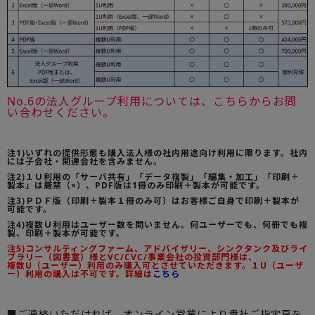
No.6の法人グループ利用については、こちらからお問
い合わせください。
注1)いずれの提供形態も購入法人様の社内用途向け利用に限ります。社内
には子会社・関連会社を含みません。
注2)１Ｕ利用の「サーバ共有」「データ複製」「編集・加工」「印刷＋
製本」は厳禁（×）、PDF版は1冊のみ印刷＋製本が可能です。
注3)ＰＤＦ版（印刷＋製本１冊のみ可）はお客様ご自身で印刷＋製本が
可能です。
注4)複数Ｕ利用はユーザー数を問いません。何ユーザーでも、何冊でも複
製、印刷＋製本が可能です。
注5)コンサルティングファーム、アドバイザリー、シンクタンク及びライ
ブラリー（図書室）様とVC/CVC/事業会社の投資部門様は、
複数U（ユーザー）利用のみ購入可とさせていただきます。１U（ユーザ
ー）利用の購入は不可です。詳細は
こちら
■ご連絡いただければ、オンライン営業により貴社ご指定頁を