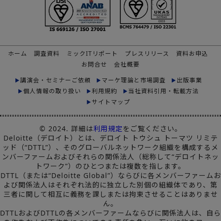
ホーム
調査資料
ミックITリポート
プレスリリース
資料お申込
お問合せ
会社概要
講演会・セミナーご依頼
マーケ理論と市場調査
出版事業
個人情報の取り扱い
利用規約
当社資料引用・転載方法
サイトマップ
© 2024. 詳細は
利用規定
をご覧ください。
Deloitte（デロイト）とは、デロイト トウシュ トーマツ リミテ
ッド（“DTTL”）、そのグローバルネットワーク組織を構成するメ
ンバーファームおよびそれらの関係法人（総称して“デロイトネッ
トワーク”）のひとつまたは複数を指します。
DTTL（または“Deloitte Global”）ならびに各メンバーファームお
よび関係法人はそれぞれ法的に独立した別個の組織体であり、第
三者に関して相互に義務を課しまたは拘束させることはありませ
ん。
DTTLおよびDTTLの各メンバーファームならびに関係法人は、自ら