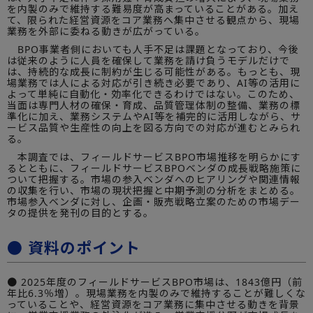
を内製のみで維持する難易度が高まっていることがある。加え
て、限られた経営資源をコア業務へ集中させる観点から、現場
業務を外部に委ねる動きが広がっている。
BPO事業者側においても人手不足は課題となっており、今後
は従来のように人員を確保して業務を請け負うモデルだけで
は、持続的な成長に制約が生じる可能性がある。もっとも、現
場業務では人による対応が引き続き必要であり、AI等の活用に
よって単純に自動化・効率化できるわけではない。このため、
当面は専門人材の確保・育成、品質管理体制の整備、業務の標
準化に加え、業務システムやAI等を補完的に活用しながら、サ
ービス品質や生産性の向上を図る方向での対応が進むとみられ
る。
本調査では、フィールドサービスBPO市場推移を明らかにす
るとともに、フィールドサービスBPOベンダの成長戦略施策に
ついて把握する。市場の参入ベンダへのヒアリングや関連情報
の収集を行い、市場の現状把握と中期予測の分析をまとめる。
市場参入ベンダに対し、企画・販売戦略立案のための市場デー
タの提供を発刊の目的とする。
● 資料のポイント
● 2025年度のフィールドサービスBPO市場は、1843億円（前
年比6.3％増）。現場業務を内製のみで維持することが難しくな
っていることや、経営資源をコア業務に集中させる動きを背景