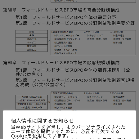
第Ⅶ章 フィールドサービスBPO市場の需要分野別構成
第1節 フィールドサービスBPO全体の需要分野
第2節 フィールドサービスBPOの分野別業務別需要分野
第Ⅷ章 フィールドサービスBPO市場の顧客規模別構成
第1節 フィールドサービスBPO全体の顧客規模別（公
共/公益除く）
第2節 フィールドサービスBPOの分野別業務別顧客規模
別構成（公共/公益除く）
個人情報に関するお知らせ
第Ⅸ章 調査企業20社における新規/継続売上構成
当Webサイトを運営し、よりパーソナライズされた
ユーザ体験を提供するために、必要不可欠である
第1節 フィールドサービスBPOの新規/継続売上（調査
Cookieを使用しています。
企業20社）