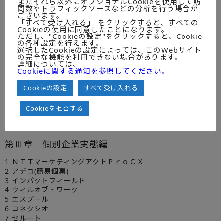
またそれら以外にオプショナルCookieを使用して訪
第2節 フィールドサービスBPOの業務別新規/継続売上
問数やトラフィックソースなどの分析を行う場合が
（調査企業20社）
ございます。
「すべて受け入れる」 をクリックすると、すべての
Cookieの使用に同意したことになります。
ただし、"Cookieの設定"をクリックすると、Cookie
の各種設定を行えます。
選択したCookieの設定によっては、このWebサイト
の完全な機能を利用できない場合があります。
詳細については、
Cookieに関する通知を参照してください。
第Ⅹ章 調査企業における営業利益率/人員と生産性
第1節 調査企業のフィールドサービスBPO営業利益率
Cookieの設定
すべて受け入れる
第2節 調査企業のフィールドサービスBPO関連人員数
Cookieを拒否する
● 個票企業実態・掲載企業
第Ⅲ章 個別企業実態編
1 ＮＴＴマーケティングアクトＰｒｏＣＸ
2 アデコ(簡易個票)
3 インパクトフィールド
4 ウィルオブ・ワーク
5 エスプール
6 コネクシオ
7 セルート