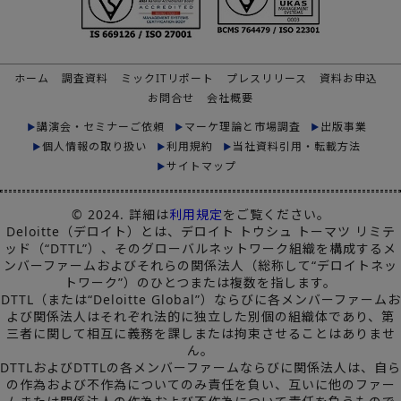
ホーム
調査資料
ミックITリポート
プレスリリース
資料お申込
お問合せ
会社概要
講演会・セミナーご依頼
マーケ理論と市場調査
出版事業
個人情報の取り扱い
利用規約
当社資料引用・転載方法
サイトマップ
© 2024. 詳細は
利用規定
をご覧ください。
Deloitte（デロイト）とは、デロイト トウシュ トーマツ リミテ
ッド（“DTTL”）、そのグローバルネットワーク組織を構成するメ
ンバーファームおよびそれらの関係法人（総称して“デロイトネッ
トワーク”）のひとつまたは複数を指します。
DTTL（または“Deloitte Global”）ならびに各メンバーファームお
よび関係法人はそれぞれ法的に独立した別個の組織体であり、第
三者に関して相互に義務を課しまたは拘束させることはありませ
ん。
DTTLおよびDTTLの各メンバーファームならびに関係法人は、自ら
の作為および不作為についてのみ責任を負い、互いに他のファー