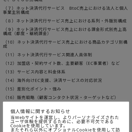
（７）ネット決済代行サービス BtoC売上における法人と個人
事業主別構成
（８）ネット決済代行サービス売上における系列・外販別構成
（９）ネット決済代行サービス売上における課金形式別売上高
構成（都度・継続課金）
（10）ネット決済代行サービス売上における商品カテゴリ別構
成
（11）ネット決済代行サービス関連人員体制
（12）加盟店・契約サイト数、主要顧客（EC事業者）など
（13）サービス内容と料金体系
（14）海外向けEC支援、決済サービスの対応状況
（15）差別化ポイント・強み
（16）販売戦略（顧客コンタクト状況・ターゲットなど）
（17）セキュリティ性・信頼性向上に関する取組状況（カード
番号非保持化や改正割賦販売法への対応など）
個人情報に関するお知らせ
当Webサイトを運営し、よりパーソナライズされた
（18）ネット決済と対面決済への取り組み状況
ユーザ体験を提供するために、必要不可欠である
Cookieを使用しています。
（19）海外展開やEC支援サービスなどへの取り組み
またそれら以外にオプショナルCookieを使用して訪