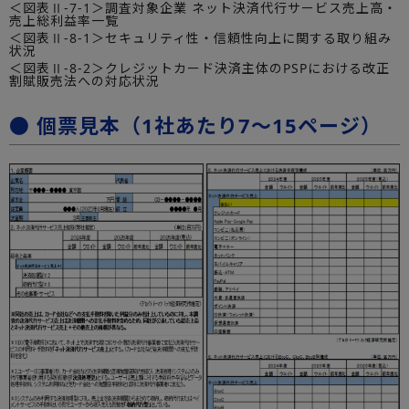
＜図表Ⅱ-7-1＞調査対象企業 ネット決済代行サービス売上高・
売上総利益率一覧
＜図表Ⅱ-8-1＞セキュリティ性・信頼性向上に関する取り組み
状況
＜図表Ⅱ-8-2＞クレジットカード決済主体のPSPにおける改正
割賦販売法への対応状況
● 個票見本（1社あたり7～15ページ）