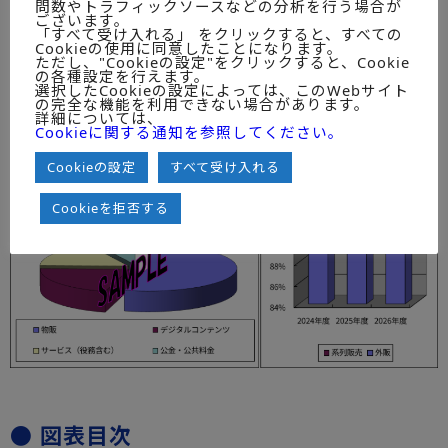
問数やトラフィックソースなどの分析を行う場合が
（20）現状の課題と今後の展望
ございます。
「すべて受け入れる」 をクリックすると、すべての
※調査対象期間は2024年度～2026年度。
Cookieの使用に同意したことになります。
ただし、"Cookieの設定"をクリックすると、Cookie
の各種設定を行えます。
選択したCookieの設定によっては、このWebサイト
の完全な機能を利用できない場合があります。
詳細については、
Cookieに関する通知を参照してください。
Cookieの設定
すべて受け入れる
Cookieを拒否する
● 図表目次