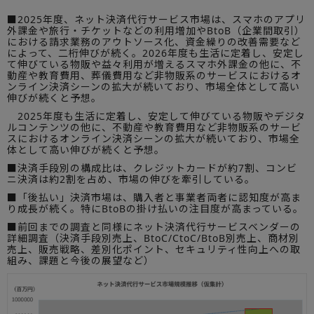
■2025年度、ネット決済代行サービス市場は、スマホのアプリ
外課金や旅行・チケットなどの利用増加やBtoB（企業間取引）
における請求業務のアウトソース化、資金繰りの改善需要など
によって、二桁伸びが続く。2026年度も生活に定着し、安定し
て伸びている物販や益々利用が増えるスマホ外課金の他に、不
動産や教育費用、葬儀費用など非物販系のサービスにおけるオ
ンライン決済シーンの拡大が続いており、市場全体として高い
伸びが続くと予想。
2025年度も生活に定着し、安定して伸びている物販やデジタ
ルコンテンツの他に、不動産や教育費用など非物販系のサービ
スにおけるオンライン決済シーンの拡大が続いており、市場全
体として高い伸びが続くと予想。
■決済手段別の構成比は、クレジットカードが約7割、コンビ
ニ決済は約2割を占め、市場の伸びを牽引している。
■「後払い」決済市場は、購入者と事業者両者に認知度が高ま
り成長が続く。特にBtoBの掛け払いの注目度が高まっている。
■前回までの調査と同様にネット決済代行サービスベンダーの
詳細調査（決済手段別売上、BtoC/CtoC/BtoB別売上、商材別
売上、販売戦略、差別化ポイント、セキュリティ性向上への取
組み、課題と今後の展望など）