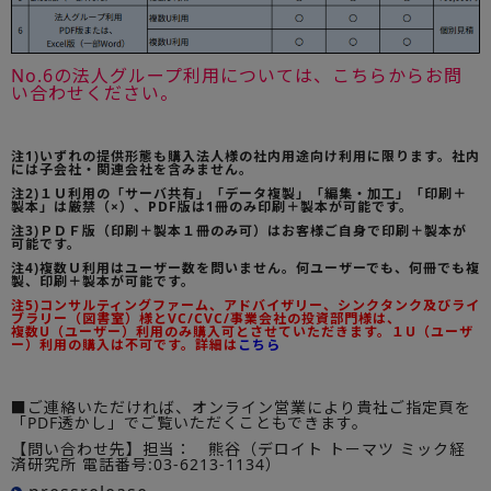
No.6の法人グループ利用については、こちらからお問
い合わせください。
注1)いずれの提供形態も購入法人様の社内用途向け利用に限ります。社内
には子会社・関連会社を含みません。
注2)１Ｕ利用の「サーバ共有」「データ複製」「編集・加工」「印刷＋
製本」は厳禁（×）、PDF版は1冊のみ印刷＋製本が可能です。
注3)ＰＤＦ版（印刷＋製本１冊のみ可）はお客様ご自身で印刷＋製本が
可能です。
注4)複数Ｕ利用はユーザー数を問いません。何ユーザーでも、何冊でも複
製、印刷＋製本が可能です。
注5)コンサルティングファーム、アドバイザリー、シンクタンク及びライ
ブラリー（図書室）様とVC/CVC/事業会社の投資部門様は、
複数U（ユーザー）利用のみ購入可とさせていただきます。１U（ユーザ
ー）利用の購入は不可です。詳細は
こちら
■ご連絡いただければ、オンライン営業により貴社ご指定頁を
「PDF透かし」でご覧いただくこともできます。
【問い合わせ先】担当： 熊谷（デロイト トーマツ ミック経
済研究所 電話番号:03-6213-1134）