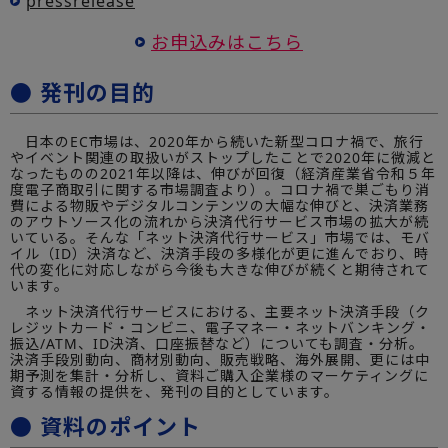
pressrelease
お申込みはこちら
● 発刊の目的
日本のEC市場は、2020年から続いた新型コロナ禍で、旅行
やイベント関連の取扱いがストップしたことで2020年に微減と
なったものの2021年以降は、伸びが回復（経済産業省令和５年
度電子商取引に関する市場調査より）。コロナ禍で巣ごもり消
費による物販やデジタルコンテンツの大幅な伸びと、決済業務
のアウトソース化の流れから決済代行サービス市場の拡大が続
いている。そんな「ネット決済代行サービス」市場では、モバ
イル（ID）決済など、決済手段の多様化が更に進んでおり、時
代の変化に対応しながら今後も大きな伸びが続くと期待されて
います。
ネット決済代行サービスにおける、主要ネット決済手段（ク
レジットカード・コンビニ、電子マネー・ネットバンキング・
振込/ATM、ID決済、口座振替など）についても調査・分析。
決済手段別動向、商材別動向、販売戦略、海外展開、更には中
期予測を集計・分析し、資料ご購入企業様のマーケティングに
資する情報の提供を、発刊の目的としています。
● 資料のポイント