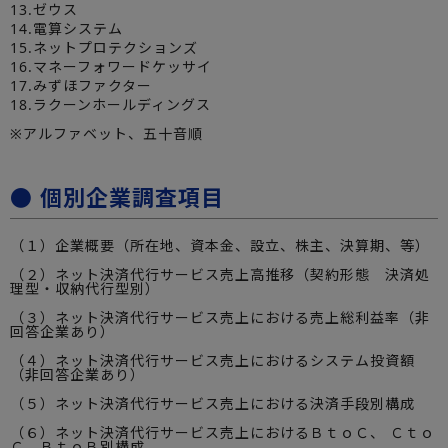
13.ゼウス
14.電算システム
15.ネットプロテクションズ
16.マネーフォワードケッサイ
17.みずほファクター
18.ラクーンホールディングス
※アルファベット、五十音順
● 個別企業調査項目
（１）企業概要（所在地、資本金、設立、株主、決算期、等）
（２）ネット決済代行サービス売上高推移（契約形態 決済処
理型・収納代行型別）
（３）ネット決済代行サービス売上における売上総利益率（非
回答企業あり）
（４）ネット決済代行サービス売上におけるシステム投資額
（非回答企業あり）
（５）ネット決済代行サービス売上における決済手段別構成
（６）ネット決済代行サービス売上におけるＢｔｏＣ、 Ｃｔｏ
Ｃ、ＢｔｏＢ別構成