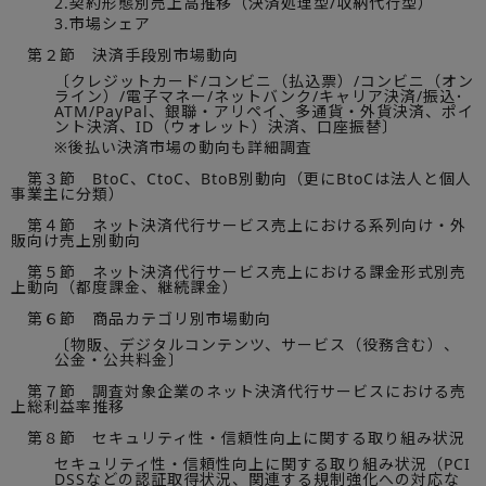
2.契約形態別売上高推移（決済処理型/収納代行型）
3.市場シェア
第２節 決済手段別市場動向
〔クレジットカード/コンビニ（払込票）/コンビニ（オン
ライン）/電子マネー/ネットバンク/キャリア決済/振込･
ATM/PayPal、銀聯・アリペイ、多通貨・外貨決済、ポイ
ント決済、ID（ウォレット）決済、口座振替〕
※後払い決済市場の動向も詳細調査
第３節 BtoC、CtoC、BtoB別動向（更にBtoCは法人と個人
事業主に分類）
第４節 ネット決済代行サービス売上における系列向け・外
販向け売上別動向
第５節 ネット決済代行サービス売上における課金形式別売
上動向（都度課金、継続課金）
第６節 商品カテゴリ別市場動向
〔物販、デジタルコンテンツ、サービス（役務含む）、
公金・公共料金〕
第７節 調査対象企業のネット決済代行サービスにおける売
上総利益率推移
第８節 セキュリティ性・信頼性向上に関する取り組み状況
セキュリティ性・信頼性向上に関する取り組み状況（PCI
DSSなどの認証取得状況、関連する規制強化への対応な