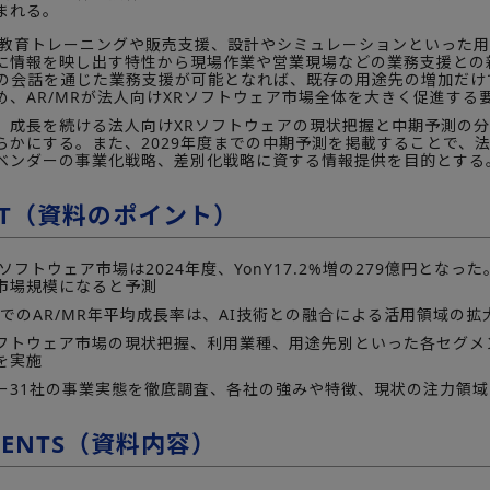
まれる。
教育トレーニングや販売支援、設計やシミュレーションといった用途
に情報を映し出す特性から現場作業や営業現場などの業務支援との
との会話を通じた業務支援が可能となれば、既存の用途先の増加だ
め、AR/MRが法人向けXRソフトウェア市場全体を大きく促進する
成長を続ける法人向けXRソフトウェアの現状把握と中期予測の分
らかにする。また、2029年度までの中期予測を掲載することで、
ベンダーの事業化戦略、差別化戦略に資する情報提供を目的とする
INT（資料のポイント）
ソフトウェア市場は2024年度、YonY17.2%増の279億円となっ
市場規模になると予測
までのAR/MR年平均成長率は、AI技術との融合による活用領域の拡
フトウェア市場の現状把握、利用業種、用途先別といった各セグメン
を実施
ー31社の事業実態を徹底調査、各社の強みや特徴、現状の注力領
TENTS（資料内容）