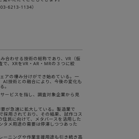
6213-1134）
空間を組み合わせる技術の総称であり、VR（仮
で、XRをVR・AR・MRの３つに絞
ェアの棲み分けができ始めている。一
、AI技術との融合により、今後の変化も
いる。
供・サービスを指し、調査対象企業から見
需要が急速に拡大している。製造業で
どで採用されており、その結果、試作コス
の住民に向けて、メタバースを活用した
ンタメ用途の需要は停滞しつつあった
レーニングや作業支援用途も引き続き高