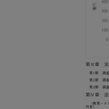
第Ⅲ章 法
第1節 調査
第2節 調査
第3節 調査
第Ⅳ章 法
（教育・トレ
共有）