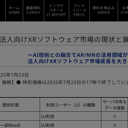
ミックIT
プレス
ホーム
調査資料
資料お申込み
お
リポート
リリース
HOME
SURVEY
ORDER
CO
IT REPORT
PRESS
法人向けXRソフトウェア市場の現状と展望
～AI技術との融合でAR/MRの活用領域
法人向けXRソフトウェア市場成長を大き
025年7月23日
価格】● 特別価格は2025年7月23日の17時で終了してい