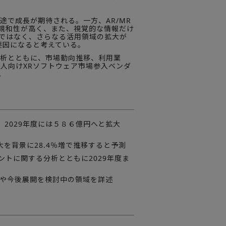
で成長が期待される。一方、AR/MR
親和性が高く、また、視覚的な情報だけ
けではなく、さらなる活用領域の拡大が
要因になると考えている。
析とともに、市場動向推移、利用業
法人向けXRソフトウェア市場参入ベンダ
。
た。2029年度には５８６億円へと拡大
大を背景に28.4％増で推移すると予測
トに関する分析とともに2029年度ま
域や今後展開を検討中の領域を詳述