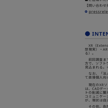
【問い合わせ先
pressrel
● INT
XR（Exten
想現実）・A
る）。
前回調査まで
方で、ソフト
見込まれる。
なお、「法人
て直接個人向
現在のXRソ
は、CADデ
トの削減に繋
コミュニケー
が、現状は自
その他、危険