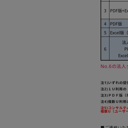
No.6の
注1)いずれの
注2)１Ｕ利用
注3)ＰＤＦ版
注4)複数Ｕ利
注5)コンサル
複数U（ユーザ
■ご連絡いた