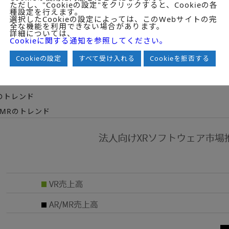
ただし、"Cookieの設定"をクリックすると、Cookieの各
種設定を行えます。
選択したCookieの設定によっては、このWebサイトの完
全な機能を利用できない場合があります。
詳細については、
Cookieに関する通知を参照してください。
対象ベンダー一覧と参入業界・業種
Cookieの設定
すべて受け入れる
Cookieを拒否する
人向けXRソフトウェア市場のトレンド
向けXRソフトウェア市場の全体トレンド
のトレンド
/MRのトレンド