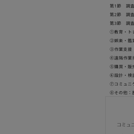
第1節 調査
第2節 調査
第3節 調査
①教育・トレ
②娯楽・鑑賞
③作業支援：
④遠隔作業指
⑤購買・販売
⑥設計・検証
⑦コミュニケ
⑧その他：歴