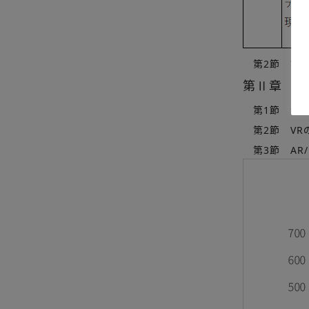
第2節 調査
第Ⅱ章 法
第1節 法人
第2節 VR
第3節 AR