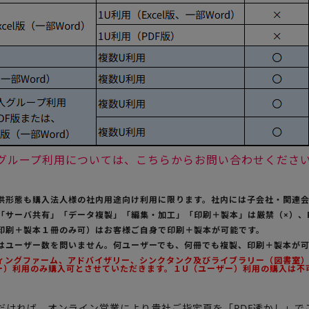
法人グループ利用については、こちらからお問い合わせくださ
提供形態も購入法人様の社内用途向け利用に限ります。社内には子会社・関連
の「サーバ共有」「データ複製」「編集・加工」「印刷＋製本」は厳禁（×）、
（印刷＋製本１冊のみ可）はお客様ご自身で印刷＋製本が可能です。
用はユーザー数を問いません。何ユーザーでも、何冊でも複製、印刷＋製本が
ティングファーム、アドバイザリー、シンクタンク及びライブラリー（図書室）様
ー）利用のみ購入可とさせていただきます。１U（ユーザー）利用の購入は不
だければ、オンライン営業により貴社ご指定頁を「PDF透かし」で