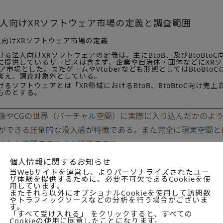
人向けXRソフトウェア市場の定義と調査範囲
向けXRソフトウェア市場の定義
る法人向けXRソフトウェアの定義は、主にBtoB、及びBtoBto
に提供しているサービスは含まず、企業や自治体・団体などにXR
ア市場とした。またゲームやVtuberなども形態としてはBtoBt
考え、調査対象外としている。
るソフトウェアとは「XR領域におけるBtoB、BtoBtoC向け売
ものとする。
個人情報に関するお知らせ
当Webサイトを運営し、よりパーソナライズされたユー
ザ体験を提供するために、必要不可欠であるCookieを使
用しています。
またそれら以外にオプショナルCookieを使用して訪問数
やトラフィックソースなどの分析を行う場合がございま
す。
「すべて受け入れる」 をクリックすると、すべての
Cookieの使用に同意したことになります。