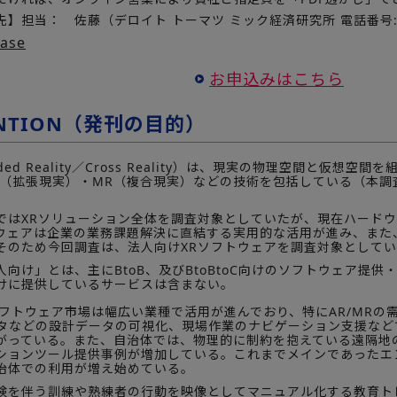
】担当： 佐藤（デロイト トーマツ ミック経済研究所 電話番号:03-
ease
お申込みはこちら
ENTION（発刊の目的）
ded Reality／Cross Reality）は、現実の物理空間と仮想
R（拡張現実）・MR（複合現実）などの技術を包括している（本調査
はXRソリューション全体を調査対象としていたが、現在ハードウ
ウェアは企業の業務課題解決に直結する実用的な活用が進み、また
そのため今回調査は、法人向けXRソフトウェアを調査対象として
向け」とは、主にBtoB、及びBtoBtoC向けのソフトウェア提
けに提供しているサービスは含まない。
フトウェア市場は幅広い業種で活用が進んでおり、特にAR/MRの
ータなどの設計データの可視化、現場作業のナビゲーション支援な
がっている。また、自治体では、物理的に制約を抱えている遠隔地
ションツール提供事例が増加している。これまでメインであったエ
治体での利用が増え始めている。
を伴う訓練や熟練者の行動を映像としてマニュアル化する教育ト