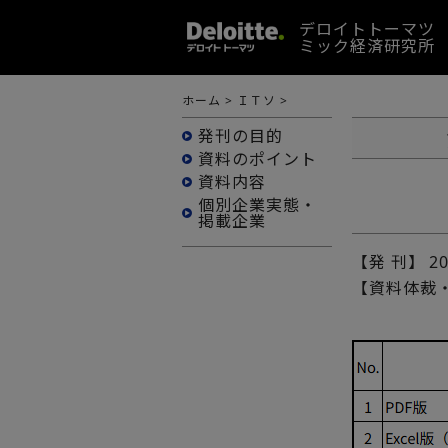
デロイトトーマツ
ミック経済研究所
ホーム
>
ＩＴソ
>
発刊の目的
資料のポイント
資料内容
個別企業実態・
掲載企業
【発 刊】
2
【資料体裁・