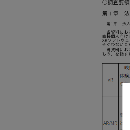
○調査要領
第Ⅰ章 法
第1節 法人
当資料におけ
直接個人向け
XRソフトウェ
そぐわないと
当資料におけ
もの」を指す