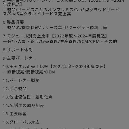
5.基幹業務パッケージ/サービスの販売状況【2022年度～2024
年度見込】
―製品/サービスごとのオンプレミス/IaaS型クラウドサービ
ス/SaaS型クラウドサービス売上高
6.製品概要
―製品名/機能特徴/リリース年月/ターゲット領域 等
7.モジュール別売上比率【2022年度～2024年度見込】
―会計/人事・給与/販売管理/生産管理/SCM/CRM・その他
8.サポート体制
9.主要パートナー
10.チャネル別売上比率【2022年度～2024年度見込】
―直接販売/間接販売/OEM
11.パートナー戦略
12.競合製品
13.他社優位性・差別化点
14.AI活用の取り組み
15.主要顧客
16.グローバル対応