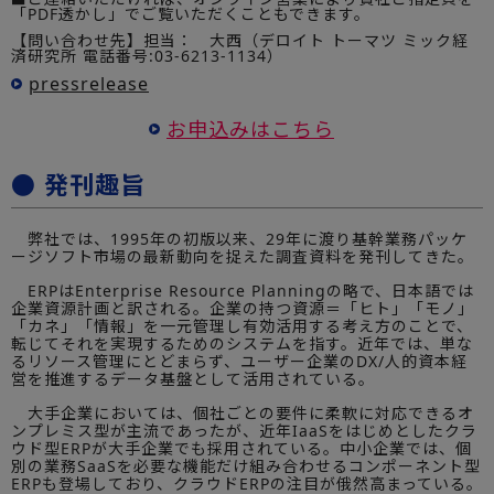
「PDF透かし」でご覧いただくこともできます。
【問い合わせ先】担当： 大西（デロイト トーマツ ミック経
済研究所 電話番号:03-6213-1134）
pressrelease
お申込みはこちら
● 発刊趣旨
弊社では、1995年の初版以来、29年に渡り基幹業務パッケ
ージソフト市場の最新動向を捉えた調査資料を発刊してきた。
ERPはEnterprise Resource Planningの略で、日本語では
企業資源計画と訳される。企業の持つ資源＝「ヒト」「モノ」
「カネ」「情報」を一元管理し有効活用する考え方のことで、
転じてそれを実現するためのシステムを指す。近年では、単な
るリソース管理にとどまらず、ユーザー企業のDX/人的資本経
営を推進するデータ基盤として活用されている。
大手企業においては、個社ごとの要件に柔軟に対応できるオ
ンプレミス型が主流であったが、近年IaaSをはじめとしたクラ
ウド型ERPが大手企業でも採用されている。中小企業では、個
別の業務SaaSを必要な機能だけ組み合わせるコンポーネント型
ERPも登場しており、クラウドERPの注目が俄然高まっている。