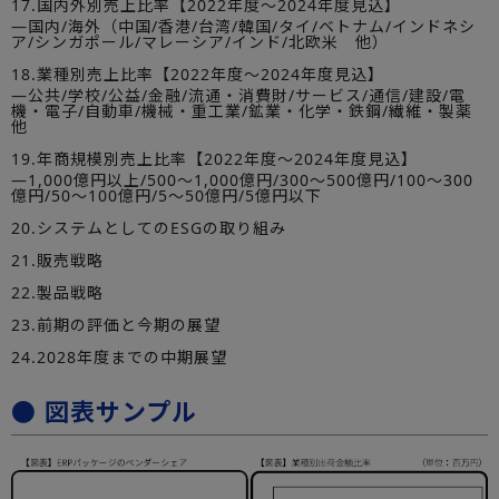
17.国内外別売上比率【2022年度～2024年度見込】
―国内/海外（中国/香港/台湾/韓国/タイ/ベトナム/インドネシ
ア/シンガポール/マレーシア/インド/北欧米 他）
18.業種別売上比率【2022年度～2024年度見込】
―公共/学校/公益/金融/流通・消費財/サービス/通信/建設/電
機・電子/自動車/機械・重工業/鉱業・化学・鉄鋼/繊維・製薬
他
19.年商規模別売上比率【2022年度～2024年度見込】
―1,000億円以上/500～1,000億円/300～500億円/100～300
億円/50～100億円/5～50億円/5億円以下
20.システムとしてのESGの取り組み
21.販売戦略
22.製品戦略
23.前期の評価と今期の展望
24.2028年度までの中期展望
● 図表サンプル