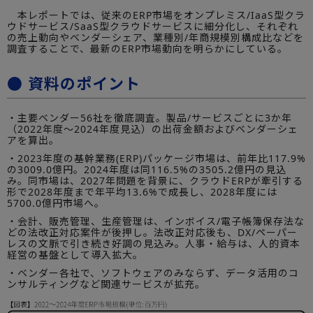
本レポートでは、従来のERP市場をオンプレミス/IaaS型クラ
ウドサービス/SaaS型クラウドサービスに細分化し、それぞれ
の売上動向やベンダーシェア、業種別/年商規模別構成比などを
調査することで、最新のERP市場動向を明らかにしている。
● 資料のポイント
・主要ベンダー56社を徹底調査。製品/サービスごとに3か年
（2022年度～2024年度見込）の出荷金額およびベンダーシェ
アを算出。
・2023年度の基幹業務(ERP)パッケージ市場は、前年比117.9%
の3009.0億円。2024年度は同116.5%の3505.2億円の見込
み。同市場は、2027年問題を背景に、クラウドERPが牽引する
形で2028年度まで年平均13.6%で成長し、2028年度には
5700.0億円市場へ。
・会計、販売管理、生産管理は、インボイス/電子帳簿保存法な
どの法改正対応案件が後押し。法改正対応後も、DX/ペーパー
レスの文脈で引き続き好調の見込み。人事・給与は、人的資本
経営の基盤として導入拡大。
・ベンダー各社で、ソフトウェアのみならず、データ活用のコ
ンサルティングなど関連サービスが拡充。