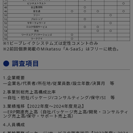
※1ビーブレイクシステムズは定性コメントのみ
※2前回個票掲載のMikatasu「A-SaaS」はフリーに統合。
● 調査項目
1.企業概要
―企業名/代表者/所在地/従業員数/設立年数/決算月 等
2.事業別総売上高構成比率
―自社・他社パッケージ/コンサルティング/保守/SI 等
3.業績推移【2022年度～2024年度見込】
―ERP関連売上高（自社パッケージ売上高/開発・コンサルティ
ング売上高/保守・サポート売上高）
4.人員構成