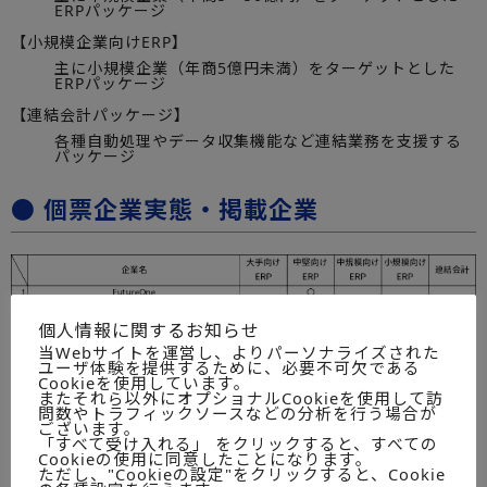
ERPパッケージ
【小規模企業向けERP】
主に小規模企業（年商5億円未満）をターゲットとした
ERPパッケージ
【連結会計パッケージ】
各種自動処理やデータ収集機能など連結業務を支援する
パッケージ
● 個票企業実態・掲載企業
個人情報に関するお知らせ
当Webサイトを運営し、よりパーソナライズされた
ユーザ体験を提供するために、必要不可欠である
Cookieを使用しています。
またそれら以外にオプショナルCookieを使用して訪
問数やトラフィックソースなどの分析を行う場合が
ございます。
「すべて受け入れる」 をクリックすると、すべての
Cookieの使用に同意したことになります。
ただし、"Cookieの設定"をクリックすると、Cookie