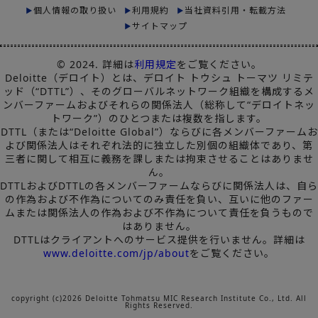
個人情報の取り扱い
利用規約
当社資料引用・転載方法
サイトマップ
© 2024. 詳細は
利用規定
をご覧ください。
Deloitte（デロイト）とは、デロイト トウシュ トーマツ リミテ
ッド（“DTTL”）、そのグローバルネットワーク組織を構成するメ
ンバーファームおよびそれらの関係法人（総称して“デロイトネッ
トワーク”）のひとつまたは複数を指します。
DTTL（または“Deloitte Global”）ならびに各メンバーファームお
よび関係法人はそれぞれ法的に独立した別個の組織体であり、第
三者に関して相互に義務を課しまたは拘束させることはありませ
ん。
DTTLおよびDTTLの各メンバーファームならびに関係法人は、自ら
の作為および不作為についてのみ責任を負い、互いに他のファー
ムまたは関係法人の作為および不作為について責任を負うもので
はありません。
DTTLはクライアントへのサービス提供を行いません。詳細は
www.deloitte.com/jp/about
をご覧ください。
copyright (c)2026 Deloitte Tohmatsu MIC Research Institute Co., Ltd. All
Rights Reserved.