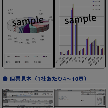
● 個票見本（1社あたり4～10頁）