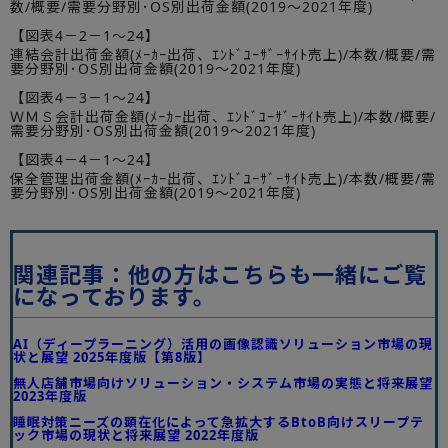
数/概要/需要分野別･OS別出荷金額(2019～2021年度)
【図表4－2－1～24】
連結会計出荷金額(ﾒｰｶｰ出荷、ｴﾝﾄﾞﾕｰｻﾞｰｻｲﾄ売上)/本数/概要/需
要分野別･OS別出荷金額(2019～2021年度)
【図表4－3－1～24】
ＷＭＳ会計出荷金額(ﾒｰｶｰ出荷、ｴﾝﾄﾞﾕｰｻﾞｰｻｲﾄ売上)/本数/概要/
需要分野別･OS別出荷金額(2019～2021年度)
【図表4－4－1～24】
保全管理出荷金額(ﾒｰｶｰ出荷、ｴﾝﾄﾞﾕｰｻﾞｰｻｲﾄ売上)/本数/概要/需
要分野別･OS別出荷金額(2019～2021年度)
関連記事：他の方はこちらも一緒にご覧
になっております。
AI（ディープラーニング）活用の画像認識ソリューション市場の現
状と展望 2025年度版【第8版】
無人店舗市場向けソリューション・システム市場の実態と将来展望
2023年度版
睡眠対策ニーズの顕在化によって急拡大するBtoB向けスリープテ
ック市場の現状と将来展望 2022年度版