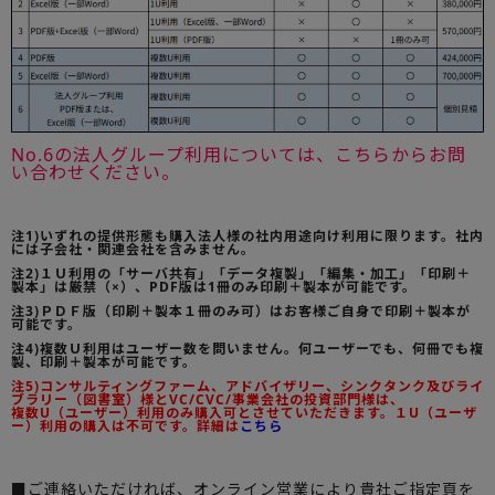
No.6の法人グループ利用については、こちらからお問
い合わせください。
注1)いずれの提供形態も購入法人様の社内用途向け利用に限ります。社内
には子会社・関連会社を含みません。
注2)１Ｕ利用の「サーバ共有」「データ複製」「編集・加工」「印刷＋
製本」は厳禁（×）、PDF版は1冊のみ印刷＋製本が可能です。
注3)ＰＤＦ版（印刷＋製本１冊のみ可）はお客様ご自身で印刷＋製本が
可能です。
注4)複数Ｕ利用はユーザー数を問いません。何ユーザーでも、何冊でも複
製、印刷＋製本が可能です。
注5)コンサルティングファーム、アドバイザリー、シンクタンク及びライ
ブラリー（図書室）様とVC/CVC/事業会社の投資部門様は、
複数U（ユーザー）利用のみ購入可とさせていただきます。１U（ユーザ
ー）利用の購入は不可です。詳細は
こちら
■ご連絡いただければ、オンライン営業により貴社ご指定頁を