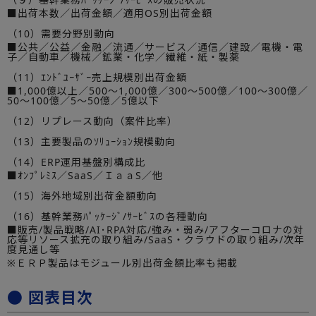
■出荷本数／出荷金額／適用OS別出荷金額
（10）需要分野別動向
■公共／公益／金融／流通／サービス／通信／建設／電機・電
子／自動車／機械／鉱業・化学／繊維・紙・製薬
（11）ｴﾝﾄﾞﾕｰｻﾞｰ売上規模別出荷金額
■1,000億以上／500～1,000億／300～500億／100～300億／
50～100億／5～50億／5億以下
（12）リプレース動向（案件比率）
（13）主要製品のｿﾘｭｰｼｮﾝ規模動向
（14）ERP運用基盤別構成比
■ｵﾝﾌﾟﾚﾐｽ／SaaS／ＩａａS／他
（15）海外地域別出荷金額動向
（16）基幹業務ﾊﾟｯｹｰｼﾞ/ｻｰﾋﾞｽの各種動向
■販売/製品戦略/AI･RPA対応/強み・弱み/アフターコロナの対
応等リソース拡充の取り組み/SaaS・クラウドの取り組み/次年
度見通し等
※ＥＲＰ製品はモジュール別出荷金額比率も掲載
● 図表目次