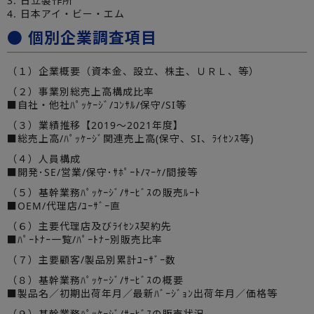
3. 日立製作所
4. 日本アイ・ビー・エム
● 個別企業調査項目
（１）企業概要（資本金、設立、株主、ＵＲＬ、等）
（２）事業別総売上高構成比率
■自社・他社ﾊﾟｯｹｰｼﾞ/ｺﾝｻﾙ/保守/SI等
（３）業績推移【2019～2021年度】
■総売上高/ﾊﾟｯｹｰｼﾞ関連売上高(保守、SI、ﾗｲｾﾝｽ等)
（４）人員構成
■開発･SE/営業/保守･ｻﾎﾟｰﾄ/ﾏｰｹ/間接等
（５）基幹業務ﾊﾟｯｹｰｼﾞ/ｻｰﾋﾞｽの販売ﾙｰﾄ
■OEM/代理店/ﾕｰｻﾞｰ直
（６）主要代理店及びﾗｲｾﾝｽ契約先
■ﾊﾟｰﾄﾅｰ一覧/ﾊﾟｰﾄﾅｰ別販売比率
（７）主要顧客/製品別累計ﾕｰｻﾞｰ数
（８）基幹業務ﾊﾟｯｹｰｼﾞ/ｻｰﾋﾞｽの概要
■製品名／初期出荷年月／最新ﾊﾞｰｼﾞｮﾝ出荷年月／価格等
（９）基幹業務ﾊﾟｯｹｰｼﾞ/ｻｰﾋﾞｽの販売状況