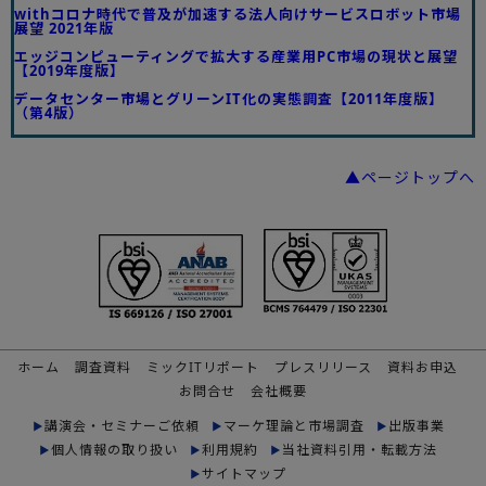
withコロナ時代で普及が加速する法人向けサービスロボット市場
展望 2021年版
エッジコンピューティングで拡大する産業用PC市場の現状と展望
【2019年度版】
データセンター市場とグリーンIT化の実態調査【2011年度版】
（第4版）
▲ページトップへ
ホーム
調査資料
ミックITリポート
プレスリリース
資料お申込
お問合せ
会社概要
講演会・セミナーご依頼
マーケ理論と市場調査
出版事業
個人情報の取り扱い
利用規約
当社資料引用・転載方法
サイトマップ