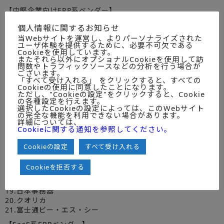
【中堅企業向けERP系ベンダー】
1.オービック
個人情報に関するお知らせ
2.カシオヒューマンシステムズ
当Webサイトを運営し、よりパーソナライズされた
3.GRANDIT
ユーザ体験を提供するために、必要不可欠である
4.プロシップ
Cookieを使用しています。
5.SCSK
またそれら以外にオプショナルCookieを使用して訪
問数やトラフィックソースなどの分析を行う場合が
6.ICSパートナーズ
ございます。
7.スーパーストリーム
「すべて受け入れる」 をクリックすると、すべての
8.エフエム
Cookieの使用に同意したことになります。
ただし、"Cookieの設定"をクリックすると、Cookie
9.ビジネスエンジニアリング
の各種設定を行えます。
10.内田洋行
選択したCookieの設定によっては、このWebサイト
の完全な機能を利用できない場合があります。
11.クレオ
詳細については、
12.FutureOne
Cookieに関する通知を参照してください。
13.エクス
14.ニッセイコム
Cookieの設定
すべて受け入れる
15.アミック
16.パシフィックビジネスコンサルティング
Cookieを拒否する
17.ビジネス・アソシエイツ
18.JBアドバンスト・テクノロジー
19.日本事務器
20.クオリカ
21.富士通ビー・エス・シー