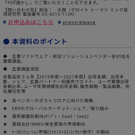
「PDF透かし」でご覧いただくこともできます。
【問い合わせ先】担当： 大西（デロイト トーマツ ミック経
済研究所 電話番号:03-6213-1134）
お申込みはこちら
pressrelease
● 本資料のポイント
◆ 主要ソフトウェア・総合ソリューションベンダー全65社を
徹底調査。
◆ 主要調査項目
全製品別３ヵ年【2019年度～2021年度】出荷金額、出荷本
数、シェア、主要パートナー別販売ウエイト、ユーザ業種出荷
金額比率､ユーザ年商規模別出荷金額､販売戦略／製品戦略、他
社優位性等
★ 各ベンダーのポストコロナに向けた戦略
★ ERPのグローバルマーケット･シェア／取り組み
★ 運用基盤別動向(ｵﾝﾌﾟﾚ・SaaS・IaaS)
★ 連結会計/WMS/保全管理の市場動向
★ ﾄｰﾀﾙｿﾘｭｰｼｮﾝ市場(ﾗｲｾﾝｽ+SI/ｺﾝｻﾙ+保守）の動向