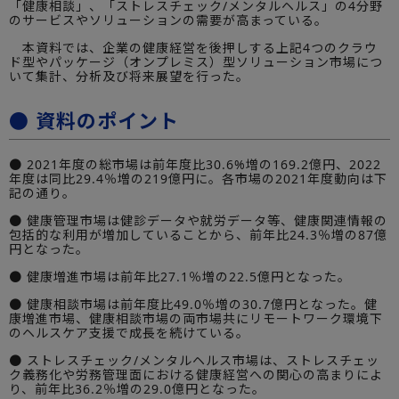
「健康相談」、「ストレスチェック/メンタルヘルス」の4分野
のサービスやソリューションの需要が高まっている。
本資料では、企業の健康経営を後押しする上記4つのクラウ
ド型やパッケージ（オンプレミス）型ソリューション市場につ
いて集計、分析及び将来展望を行った。
● 資料のポイント
● 2021年度の総市場は前年度比30.6%増の169.2億円、2022
年度は同比29.4％増の219億円に。各市場の2021年度動向は下
記の通り。
● 健康管理市場は健診データや就労データ等、健康関連情報の
包括的な利用が増加していることから、前年比24.3％増の87億
円となった。
● 健康増進市場は前年比27.1％増の22.5億円となった。
● 健康相談市場は前年度比49.0％増の30.7億円となった。健
康増進市場、健康相談市場の両市場共にリモートワーク環境下
のヘルスケア支援で成長を続けている。
● ストレスチェック/メンタルヘルス市場は、ストレスチェッ
ク義務化や労務管理面における健康経営への関心の高まりによ
り、前年比36.2％増の29.0億円となった。