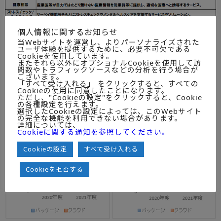
第6章 ストレスチェック/メンタルヘルスソリュ
個人情報に関するお知らせ
ーション市場動向
当Webサイトを運営し、よりパーソナライズされた
ユーザ体験を提供するために、必要不可欠である
Cookieを使用しています。
第1節 市場規模推移とベンダーシェア動向 ―クラウド・パ
またそれら以外にオプショナルCookieを使用して訪
ッケージ別動向
問数やトラフィックソースなどの分析を行う場合が
第2節 ユーザー業種別売上高動向
ございます。
「すべて受け入れる」 をクリックすると、すべての
第3節 ユーザー従業員規模別売上高動向
Cookieの使用に同意したことになります。
ただし、"Cookieの設定"をクリックすると、Cookie
の各種設定を行えます。
選択したCookieの設定によっては、このWebサイト
の完全な機能を利用できない場合があります。
詳細については、
Cookieに関する通知を参照してください。
Cookieの設定
すべて受け入れる
Cookieを拒否する