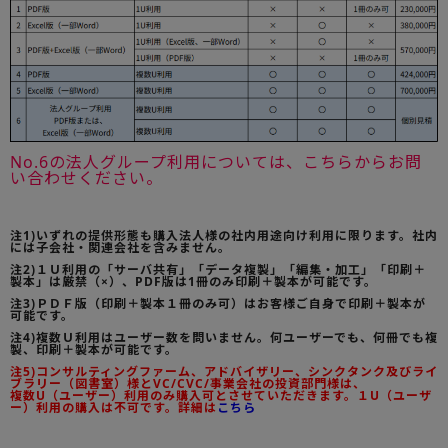
No.6の法人グループ利用については、こちらからお問
い合わせください。
注1)いずれの提供形態も購入法人様の社内用途向け利用に限ります。社内
には子会社・関連会社を含みません。
注2)１Ｕ利用の「サーバ共有」「データ複製」「編集・加工」「印刷＋
製本」は厳禁（×）、PDF版は1冊のみ印刷＋製本が可能です。
注3)ＰＤＦ版（印刷＋製本１冊のみ可）はお客様ご自身で印刷＋製本が
可能です。
注4)複数Ｕ利用はユーザー数を問いません。何ユーザーでも、何冊でも複
製、印刷＋製本が可能です。
注5)コンサルティングファーム、アドバイザリー、シンクタンク及びライ
ブラリー（図書室）様とVC/CVC/事業会社の投資部門様は、
複数U（ユーザー）利用のみ購入可とさせていただきます。１U（ユーザ
ー）利用の購入は不可です。詳細は
こちら