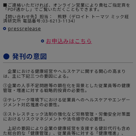
■ご連絡いただければ、オンライン営業により貴社ご指定頁を
「PDF透かし」でご覧いただくこともできます。
【問い合わせ先】担当： 熊野（デロイト トーマツ ミック経
済研究所 電話番号:03-6213-1134）
pressrelease
お申込みはこちら
● 発刊の意図
企業における健康経営やヘルスケアに関する関心の高まり
は、主に下記三つの要因による。
①企業の人手不足問題等の顕在化を背景とした従業員等の健康
管理・増進に対する戦略的投資の必要性。
②テレワーク環境下における従業員へのヘルスケアやエンゲー
ジメント対応推進の必要性。
③ストレスチェック法制の強化など労務管理・労働安全対策面
におけるリスクマネジメントや法令順守の必要性。
上記の要因により企業の健康経営を支援する健診代行も含め
た総合的な「健康管理」、従業員等に対する「健康増進」、