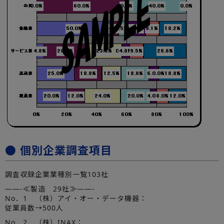
● 個別企業調査項目
調査収録企業業種別一覧103社
——-≪製造 29社≫——-
No．1 （株）アイ・オー・データ機器：
従業員数→500人
No．2 （株）INAX：