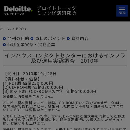
デロイトトーマツ
ミック経済研究所
ホーム
>
BPO
>
発刊の目的
資料のポイント
資料内容
個別企業実態・掲載企業
インハウスコンタクトセンターにおけるインフラ
及び運用実態調査 2010年
【発 刊】
2010年10月28日
【資料体裁・価格】
[1]PDF版 価格230,000円
[2]CD-ROM版 価格380,000円
[3]セット版（CD-ROM+製本） 価格540,000円
※価格は消費税を含みません。
※コピー製本資料はコピー厳禁。CD-ROM(Excel及びWordデータ)は、
社内用途であればコピー、編集可（社内には子会社・関連会社は含まな
い）。PDFには変換いたしません。
※お申し込みいただいた際、資料/CD-ROMにご請求書を同封してご郵送
致しますので内容をご確認の上、弊社指定銀行にお振込みいただきます
様、お願い申し上げます。
※送料は弊社持ちになります。お振込み手数料は恐れ入りますが貴社にて