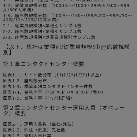
1-2．従業員規模分類 （3000人～/1000～2999人/300～999
人/300人未満）
1-3．座席数規模分類 （200席～/100～199席/50～99席/30～
49席/10～29席/10席未満）
2-1．従業員規模別×業種別サンプル数
2-2．座席数規模別×業種別サンプル数
2-3．座席数規模別×従業員規模別サンプル数
【以下、集計は業種別/従業員規模別/座席数規模
別】
第１章コンタクトセンター概要
図表1-1．サイト数分布（1ｻｲﾄ/2ｻｲﾄ/3ｻｲﾄ以上）
図表1-2．座席数分布
図表1-3．構築年別コンタクトセンター件数
図表1-4．業務内容（ｲﾝﾊﾞｳﾝﾄﾞ/ｱｳﾄﾊﾞｳﾝﾄﾞ/両方）
図表1-5．業務内容（ｲﾝ/ｱｳﾄ詳細）
第２章コンタクトセンター運用人員（オペレー
タ）概要
図表2-1．運用人員数（自社/外注）
図表2-2．外注（派遣）先社数
図表2-3．運用人員比率