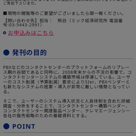
ご負担下さいませ。
■現物の閲覧等のご要望がございましたら御一報ください。
【問い合わせ先】担当： 熊谷（ミック経済研究所 電話番
号:03-5443-2991）
お申込みはこちら
● 発刊の目的
PBXなどのコンタクトセンターのプラットフォームのリプレー
ス期の谷間であると同時に、2008年末からの不況の影響で、コ
ンタクトセンターシステムの構築市場は停滞している。ユーザ
ーのコスト削減（予算削減）要求によりSIer、PBXベンダーと
も新たなシステムの提案・導入が非常に厳しい情勢となってい
る。
そこで、ユーザーのシステム導入状況と人員体制を含めた詳細
調査・分析をすることで、コンタクトセンター構築ベンダー、
コンタクトセンター関連製品ベンダー、テレマエージェンシー
各社の販売戦略のための基礎資料とする。
● POINT