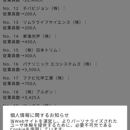
No．12 チバビジョン（株）：
従業員数→200人
No．13 ツムラライフサイエンス（株）：
従業員数→200人
No．14 東海光学（株）：
従業員数→430人
No．15 （株）日本トリム：
従業員数→300人
No．16 パナソニック エコシステムズ（株）：
従業員数→5,500人
No．17 フクビ化学工業（株）：
従業員数→700人
No．18 （株）ブルボン：
従業員数→3,425人
No．19 マックス（株）：
従業員数→968人
個人情報に関するお知らせ
No．20 （株）マンダム：
当Webサイトを運営し、よりパーソナライズされた
ユーザ体験を提供するために、必要不可欠である
従業員数→600人
Cookieを使用しています。