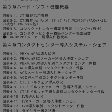
第３章ハード・ソフト機能概要
図表3-1．CTI機能活用有無
図表3-2．CTI機能活用状況 （ﾎﾟｯﾌﾟｱｯﾌﾟ/ﾓﾆﾀﾘﾝｸﾞ/FAQ/ﾒｰﾙと
の統合/ｴｽｶﾚｰｼｮﾝ/他）
図表3-3．コンタクトセンター構築担当者（ベンダー/自社）
図表3-4．コンタクトセンター構築ベンダー掲出回数
●PBX/unPBXメーカー別導入件数比率
第４章コンタクトセンター導入システム・シェア
図表4-1．PBX/unPBX導入状況
図表4-2．PBX/unPBXメーカー別導入件数・シェア
図表4-3．PBX/unPBX導入年別コンタクトセンター件数
図表4-4．ACD導入年別コンタクトセンター件数
図表4-5．ACDメーカー別導入件数・シェア
図表4-6．ACD導入年別コンタクトセンター件数
図表4-7．CTIミドルウェア導入状況
図表4-8．CTIミドルウェアメーカー別導入件数・シェア
図表4-9．CTIミドルウェア導入年別コンタクトセンター件数
図表4-10．IVR導入状況
図表4-11．IVRメーカー別導入件数・シェア
図表4-12．IVR導入年別コンタクトセンター件数
図表4-13．ダイヤラー導入状況