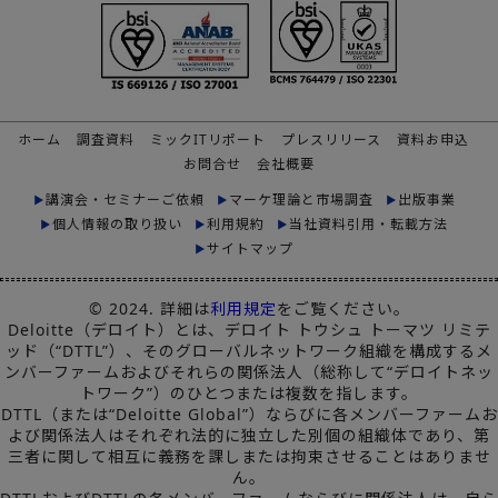
ホーム
調査資料
ミックITリポート
プレスリリース
資料お申込
お問合せ
会社概要
講演会・セミナーご依頼
マーケ理論と市場調査
出版事業
個人情報の取り扱い
利用規約
当社資料引用・転載方法
サイトマップ
© 2024. 詳細は
利用規定
をご覧ください。
Deloitte（デロイト）とは、デロイト トウシュ トーマツ リミテ
ッド（“DTTL”）、そのグローバルネットワーク組織を構成するメ
ンバーファームおよびそれらの関係法人（総称して“デロイトネッ
トワーク”）のひとつまたは複数を指します。
DTTL（または“Deloitte Global”）ならびに各メンバーファームお
よび関係法人はそれぞれ法的に独立した別個の組織体であり、第
三者に関して相互に義務を課しまたは拘束させることはありませ
ん。