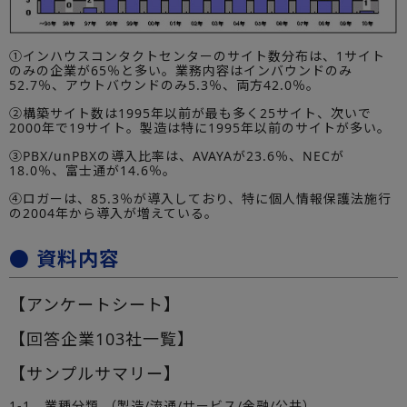
①インハウスコンタクトセンターのサイト数分布は、1サイト
のみの企業が65％と多い。業務内容はインバウンドのみ
52.7％、アウトバウンドのみ5.3％、両方42.0％。
②構築サイト数は1995年以前が最も多く25サイト、次いで
2000年で19サイト。製造は特に1995年以前のサイトが多い。
③PBX/unPBXの導入比率は、AVAYAが23.6％、NECが
18.0％、富士通が14.6％。
④ロガーは、85.3％が導入しており、特に個人情報保護法施行
の2004年から導入が増えている。
● 資料内容
【アンケートシート】
【回答企業103社一覧】
【サンプルサマリー】
1-1．業種分類 （製造/流通/サービス/金融/公共）