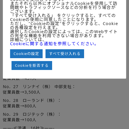
またそれら以外にオプショナルCookieを使用して訪
No．21 （株）森精機製作所：
問数やトラフィックソースなどの分析を行う場合が
従業員数→2,920人
ございます。
「すべて受け入れる」 をクリックすると、すべての
No．22 （株）安川電機：
Cookieの使用に同意したことになります。
従業員数→2,778人
ただし、"Cookieの設定"をクリックすると、Cookie
の各種設定を行えます。
No．23 ヤマザキマザック（株）：
選択したCookieの設定によっては、このWebサイト
の完全な機能を利用できない場合があります。
従業員数→3,000人
詳細については、
Cookieに関する通知を参照してください。
No．24 ヤマハ（株）：
従業員数→6,000人
Cookieの設定
すべて受け入れる
No．25 雪印乳業（株）：
従業員数→1,400人
Cookieを拒否する
No．26 リズム時計工業（株）：
従業員数→451人
No．27 リンナイ（株） 中部支社：
従業員数→3,500人
No．28 ローランド（株）：
従業員数→800人
No．29 ロジテック（株）：
従業員数→100人
——-≪流通 16社≫——-