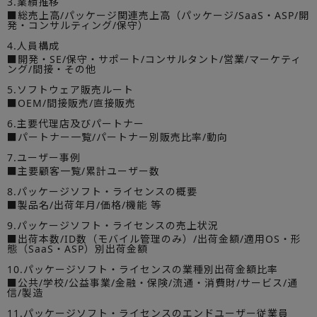
3.業績推移
■総売上高/パッケージ関連売上高（パッケージ/SaaS・ASP/開
発・コンサルティング/保守）
4.人員構成
■開発・SE/保守・サポート/コンサルタント/営業/マーケティ
ング/間接・その他
5.ソフトウェア販売ルート
■OEM/間接販売/直接販売
6.主要代理店及びパートナー
■パートナー一覧/パートナー別販売比率/動向
7.ユーザー事例
■主要顧客一覧/累計ユーザー数
8.パッケージソフト・ライセンスの概要
■製品名/出荷年月/価格/機能 等
9.パッケージソフト・ライセンスの売上状況
■出荷本数/ID数（モバイル管理のみ）/出荷金額/適用OS・形
態（SaaS・ASP）別出荷金額
10.パッケージソフト・ライセンスの業種別出荷金額比率
■公共/学校/公益事業/金融・保険/流通・消費財/サービス/通
信/製造
11.パッケージソフト・ライセンスのエンドユーザー従業員