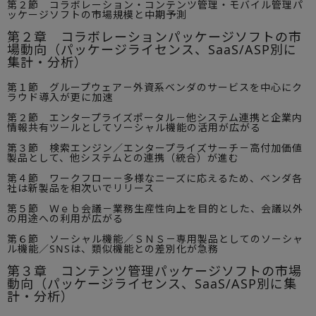
第２節 コラボレーション・コンテンツ管理・モバイル管理パ
ッケージソフトの市場規模と中期予測
第２章 コラボレーションパッケージソフトの市
場動向（パッケージライセンス、SaaS/ASP別に
集計・分析）
第１節 グループウェア－外資系ベンダのサービスを中心にク
ラウド導入が更に加速
第２節 エンタープライズポータル－他システム連携と企業内
情報共有ツールとしてソーシャル機能の活用が広がる
第３節 検索エンジン／エンタープライズサーチ－高付加価値
製品として、他システムとの連携（統合）が進む
第４節 ワークフロー－多様なニーズに応えるため、ベンダ各
社は新製品を相次いでリリース
第５節 Ｗｅｂ会議－業務生産性向上を目的とした、会議以外
の用途への利用が広がる
第６節 ソーシャル機能／ＳＮＳ－専用製品としてのソーシャ
ル機能／SNSは、類似機能との差別化が急務
第３章 コンテンツ管理パッケージソフトの市場
動向（パッケージライセンス、SaaS/ASP別に集
計・分析）