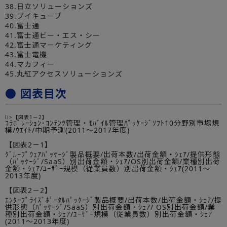
38.日立ソリューションズ
39.ブイキューブ
40.富士通
41.富士通ビー・エス・シー
42.富士通マーケティング
43.富士電機
44.マカフィー
45.丸紅アクセスソリューションズ
● 図表目次
li>【図表1－2】
ｺﾗﾎﾞﾚｰｼｮﾝ･ｺﾝﾃﾝﾂ管理・ﾓﾊﾞｲﾙ管理ﾊﾟｯｹｰｼﾞｿﾌﾄ10分野別市場規
模/ｳｴｲﾄ/中期予測(2011～2017年度)
【図表2－1】
ｸﾞﾙｰﾌﾟｳｪｱﾊﾟｯｹｰｼﾞ製品概要/出荷本数/出荷金額・ｼｪｱ/提供形態
（ﾊﾟｯｹｰｼﾞ/SaaS）別出荷金額・ｼｪｱ/OS別出荷金額/業種別出荷
金額・ｼｪｱ/ﾕｰｻﾞｰ規模（従業員数）別出荷金額・ｼｪｱ(2011～
2013年度)
【図表2－2】
ｴﾝﾀｰﾌﾟﾗｲｽﾞﾎﾟｰﾀﾙﾊﾟｯｹｰｼﾞ製品概要/出荷本数/出荷金額・ｼｪｱ/提
供形態（ﾊﾟｯｹｰｼﾞ/SaaS）別出荷金額・ｼｪｱ/ OS別出荷金額/業
種別出荷金額・ｼｪｱ/ﾕｰｻﾞｰ規模（従業員数）別出荷金額・ｼｪｱ
(2011～2013年度)