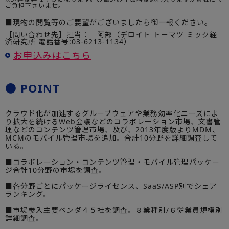
ご負担下さいませ。
■現物の閲覧等のご要望がございましたら御一報ください。
【問い合わせ先】担当： 阿部（デロイト トーマツ ミック経
済研究所 電話番号:03-6213-1134）
お申込みはこちら
● POINT
クラウド化が加速するグループウェアや業務効率化ニーズによ
り拡大を続けるWeb会議などのコラボレーション市場、文書管
理などのコンテンツ管理市場、及び、2013年度版よりMDM、
MCMのモバイル管理市場を追加。合計10分野を詳細調査して
いる。
■コラボレーション・コンテンツ管理・モバイル管理パッケー
ジ合計10分野の市場を調査。
■各分野ごとにパッケージライセンス、SaaS/ASP別でシェア
ランキング。
■市場参入主要ベンダ４５社を調査。８業種別/６従業員規模別
詳細調査。