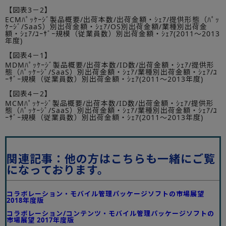
【図表3－2】
ECMﾊﾟｯｹｰｼﾞ製品概要/出荷本数/出荷金額・ｼｪｱ/提供形態（ﾊﾟｯ
ｹｰｼﾞ/SaaS）別出荷金額・ｼｪｱ/OS別出荷金額/業種別出荷金
額・ｼｪｱ/ﾕｰｻﾞｰ規模（従業員数）別出荷金額・ｼｪｱ(2011～2013
年度)
【図表4－1】
MDMﾊﾟｯｹｰｼﾞ製品概要/出荷本数/ID数/出荷金額・ｼｪｱ/提供形
態（ﾊﾟｯｹｰｼﾞ/SaaS）別出荷金額・ｼｪｱ/業種別出荷金額・ｼｪｱ/ﾕ
ｰｻﾞｰ規模（従業員数）別出荷金額・ｼｪｱ(2011～2013年度)
【図表4－2】
MCMﾊﾟｯｹｰｼﾞ製品概要/出荷本数/ID数/出荷金額・ｼｪｱ/提供形
態（ﾊﾟｯｹｰｼﾞ/SaaS）別出荷金額・ｼｪｱ/業種別出荷金額・ｼｪｱ/ﾕ
ｰｻﾞｰ規模（従業員数）別出荷金額・ｼｪｱ(2011～2013年度)
関連記事：他の方はこちらも一緒にご覧
になっております。
コラボレーション・モバイル管理パッケージソフトの市場展望
2018年度版
コラボレーション/コンテンツ・モバイル管理パッケージソフトの
市場展望 2017年度版