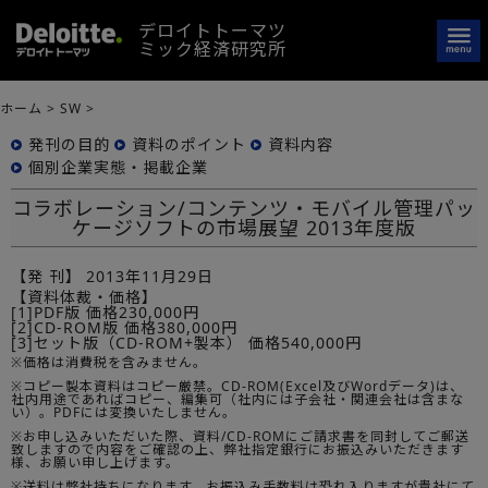
デロイトトーマツ
ミック経済研究所
ホーム
>
SW
>
発刊の目的
資料のポイント
資料内容
個別企業実態・掲載企業
コラボレーション/コンテンツ・モバイル管理パッ
ケージソフトの市場展望 2013年度版
【発 刊】
2013年11月29日
【資料体裁・価格】
[1]PDF版 価格230,000円
[2]CD-ROM版 価格380,000円
[3]セット版（CD-ROM+製本） 価格540,000円
※価格は消費税を含みません。
※コピー製本資料はコピー厳禁。CD-ROM(Excel及びWordデータ)は、
社内用途であればコピー、編集可（社内には子会社・関連会社は含まな
い）。PDFには変換いたしません。
※お申し込みいただいた際、資料/CD-ROMにご請求書を同封してご郵送
致しますので内容をご確認の上、弊社指定銀行にお振込みいただきます
様、お願い申し上げます。
※送料は弊社持ちになります。お振込み手数料は恐れ入りますが貴社にて