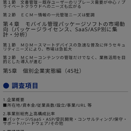
第１節 文書管理－既存ユーザーのリプレース需要が中心 / プ
ライベートクラウドへのニーズも広がる
第２節 ＥＣＭ－情報の一元管理ニーズは堅調
第４章 モバイル管理パッケージソフトの市場動
向（パッケージライセンス、SaaS/ASP別に集
計・分析）
第１節 ＭＤＭ－スマートデバイスの急速な普及に伴うセキュ
リティニーズにより、市場は急拡大
第２節 ＭＣＭ－コンテンツの管理だけでなく、業務活用を目
的とした導入が進む
第5章 個別企業実態編（45社）
● 調査項目
1.企業概要
■所在地/資本金/従業員数/設立/事業/URL 等
2.事業別総売上高構成比率
■パッケージ/SaaS・ASP/受託開発・コンサルティング/保守・
サポート/ハードウェア/その他