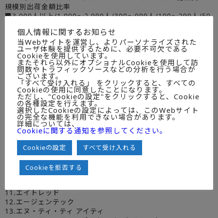
規模別出荷金額比率
■3,000人以上/1,000～2,999人/300～999人/100～299人/50
～99人/49人以下
個人情報に関するお知らせ
12.各種動向
当Webサイトを運営し、よりパーソナライズされた
■販売戦略/製品戦略/差別化要素/サポート/強み/課題/2012年
ユーザ体験を提供するために、必要不可欠である
度の結果及び2013年度の見通し
Cookieを使用しています。
またそれら以外にオプショナルCookieを使用して訪
問数やトラフィックソースなどの分析を行う場合が
● 個別企業実態編（45社）
ございます。
「すべて受け入れる」 をクリックすると、すべての
Cookieの使用に同意したことになります。
ただし、"Cookieの設定"をクリックすると、Cookie
1.AXSEED
の各種設定を行えます。
2.BizMobile
選択したCookieの設定によっては、このWebサイト
の完全な機能を利用できない場合があります。
3.EMCジャパン
詳細については、
4.OSK
Cookieに関する通知を参照してください。
5.PFU
6.アイキューブドシステムズ
Cookieの設定
すべて受け入れる
7.アルバネットワークス
8.インヴェンティット
Cookieを拒否する
9.インターネットイニシアティブ
10.インフォテリア
11.エイトレッド
12.エージェンテック
13.エヌ・ティ・ティ アイティ