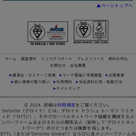
▲ページトップへ
ホーム
調査資料
ミックITリポート
プレスリリース
資料お申込
お問合せ
会社概要
講演会・セミナーご依頼
マーケ理論と市場調査
出版事業
個人情報の取り扱い
利用規約
当社資料引用・転載方法
サイトマップ
© 2024. 詳細は
利用規定
をご覧ください。
Deloitte（デロイト）とは、デロイト トウシュ トーマツ リミテ
ッド（“DTTL”）、そのグローバルネットワーク組織を構成するメ
ンバーファームおよびそれらの関係法人（総称して“デロイトネッ
トワーク”）のひとつまたは複数を指します。
DTTL（または“Deloitte Global”）ならびに各メンバーファームお