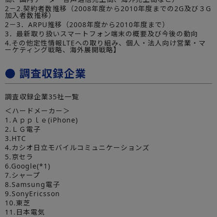
2－2.契約者数推移（2008年度から2010年度までの2G及び３G
加入者数推移）
2－3．ARPU推移（2008年度から2010年度まで）
3．最新取り扱いスマートフォン端末の概要及び今後の動向
4.その他定性情報LTEへの取り組み、個人・法人向け営業・マ
ーケティング戦略、海外展開戦略】
● 調査収録企業
調査収録企業35社一覧
＜ハードメーカー＞
1.Ａｐｐｌｅ(iPhone)
2.ＬＧ電子
3.HTC
4.カシオ日立モバイルコミュニケーションズ
5.京セラ
6.Google(*1)
7.シャープ
8.Samsung電子
9.SonyEricsson
10.東芝
11.日本電気