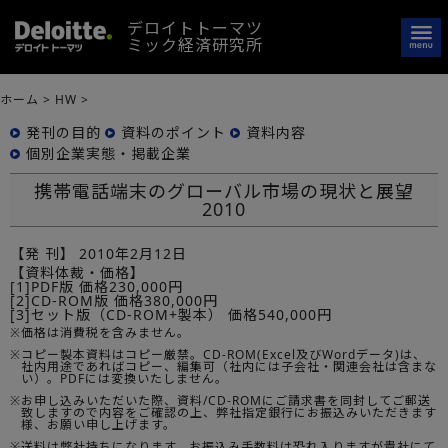
デロイトトーマツ
ミック経済研究所
ホーム
>
HW
>
発刊の目的
資料のポイント
資料内容
個別企業実態・掲載企業
携帯電話端末のグローバル市場の現状と展望
2010
【発 刊】
2010年2月12日
【資料体裁・価格】
[1]PDF版 価格230,000円
[2]CD-ROM版 価格380,000円
[3]セット版（CD-ROM+製本） 価格540,000円
※
価格は消費税を含みません。
※
コピー製本資料はコピー厳禁。CD-ROM(Excel及びWordデータ)は、
社内用途であればコピー、編集可（社内には子会社・関連会社は含まな
い）。PDFには変換いたしません。
※
お申し込みいただいた際、資料/CD-ROMにご請求書を同封してご郵送
致しますので内容をご確認の上、弊社指定銀行にお振込みいただきます
様、お願い申し上げます。
※
送料は弊社持ちになります。お振込み手数料は恐れ入りますが貴社にて