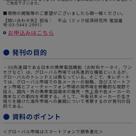
ご負担下さいませ。
■現物の閲覧等のご要望がございましたら御一報ください。
【問い合わせ先】担当： 平山（ミック経済研究所 電話番
号:03-5443-2991）
お申込みはこちら
● 発刊の目的
・3G先進国である日本の携帯電話機能（お財布ケータイ、ワン
セグなど）は、グローバル市場では先進的な機能といえるが、
グローバルのトレンドとは異なっている。そこで、本レポート
では、グローバル市場での各メーカーの戦略、及びスマートフ
ォン市場とフィーチャーフォン市場の両市場を俯瞰的な視野で
捉え、国内・外の携帯電話端末の販売・売上高や各メーカーの
端末などの動向を考察する。そして、今後日本メーカーの生き
残りを賭けた海外市場への展開について考察するのが発刊の目
的である。
● 資料のポイント
＜グローバル市場はスマートフォンで競争激化＞