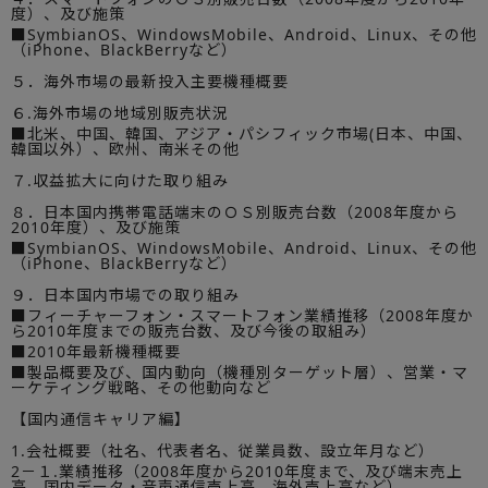
度）、及び施策
■SymbianOS、WindowsMobile、Android、Linux、その他
（iPhone、BlackBerryなど）
５．海外市場の最新投入主要機種概要
６.海外市場の地域別販売状況
■北米、中国、韓国、アジア・パシフィック市場(日本、中国、
韓国以外）、欧州、南米その他
７.収益拡大に向けた取り組み
８．日本国内携帯電話端末のＯＳ別販売台数（2008年度から
2010年度）、及び施策
■SymbianOS、WindowsMobile、Android、Linux、その他
（iPhone、BlackBerryなど）
９．日本国内市場での取り組み
■フィーチャーフォン・スマートフォン業績推移（2008年度か
ら2010年度までの販売台数、及び今後の取組み）
■2010年最新機種概要
■製品概要及び、国内動向（機種別ターゲット層）、営業・マ
ーケティング戦略、その他動向など
【国内通信キャリア編】
1.会社概要（社名、代表者名、従業員数、設立年月など）
2－１.業績推移（2008年度から2010年度まで、及び端末売上
高、国内データ・音声通信売上高、海外売上高など）