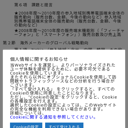
第６項 課題と提言
★2008年度～2010年度の参入地域別携帯電話端末全体の
販売動向（販売台数、金額、今後の動向など）参入地域
別携帯電話端末全体の販売動向（販売台数、金額、今後
の動向など）
★2008年度～2010年度の販売端末機能別（「フィーチャ
ーフォン」と「スマートフォン」）販売台数及び売上高
第２節 海外メーカーのグローバル戦略動向
第１項 Nokia （参入地域：北米、中国、韓国、その他
アジア・パシフィック、欧州、南米その他地域）
個人情報に関するお知らせ
第２項 Samsung電子 （参入地域：同上）
当Webサイトを運営し、よりパーソナライズされた
ユーザ体験を提供するために、必要不可欠である
第３項 LG電子 （参入地域：同上）
Cookieを使用しています。
またそれら以外にオプショナルCookieを使用して訪
第４項 Apple （参入地域：同上）
問数やトラフィックソースなどの分析を行う場合が
ございます。
第５項 HTC （参入地域：同上）
「すべて受け入れる」 をクリックすると、すべての
Cookieの使用に同意したことになります。
第６項 RIM(Black Berry) （参入地域：同上）
ただし、"Cookieの設定"をクリックすると、Cookie
の各種設定を行えます。
第７項 SonyEricsson （参入地域：同上）
選択したCookieの設定によっては、このWebサイト
の完全な機能を利用できない場合があります。
第８項 Motorola （参入地域：同上）
詳細については、
Cookieに関する通知を参照してください。
■第６章 携帯電話端末の日本国内市場動向
Cookieの設定
すべて受け入れる