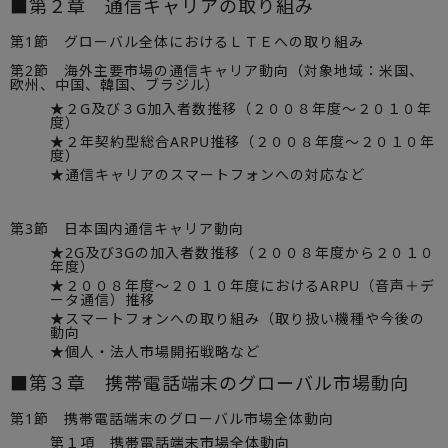
■第２章 通信キャリアの取り組み
第1節 グローバル全体におけるＬＴＥへの取り組み
第2節 海外主要市場の通信キャリア動向（対象地域：米国、
欧州、中国、韓国、ブラジル）
★２G及び３G加入者数推移（２００８年度～２０１０年
度）
★２年契約型総合ARPU推移（２００８年度～２０１０年
度）
★通信キャリアのスマートフォンへの対応など
第3節 日本国内通信キャリア動向
★2G及び3Gの加入者数推移（２００８年度から２０１０
年度）
★２００８年度～２０１０年度におけるARPU（音声＋デ
ータ通信）推移
★スマートフォンへの取り組み（取り扱い機種や今後の
動向
★個人・法人市場開拓戦略など
■第３章 携帯電話端末のグローバル市場動向
第1節 携帯電話端末のグローバル市場全体動向
第１項 携帯電話端末市場全体動向