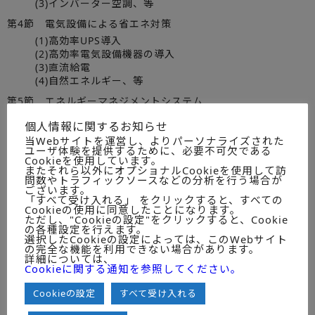
(3)インバーター空調、等
第4節 電気設備による省エネ対策
(1)高効率UPS導入
(2)高効率電気設備機器の導入
(3)直流給電
(4)自然エネルギー、等
第5節 エネルギーマネジメントシステム
(1)RACK内、マシンルームの電流、温度監視
個人情報に関するお知らせ
(2)エネルギーマネジメント・ソフトの活用
当Webサイトを運営し、よりパーソナライズされた
(3)三次元温度分布計測
ユーザ体験を提供するために、必要不可欠である
(4)FANや空調機の自動制御
Cookieを使用しています。
またそれら以外にオプショナルCookieを使用して訪
(5)データセンター電力利用効率指標（PUE）の活用
問数やトラフィックソースなどの分析を行う場合が
ございます。
第Ⅵ章 データセンター事業の市場環境
「すべて受け入れる」 をクリックすると、すべての
Cookieの使用に同意したことになります。
第1節 データセンター市場のサービス内容別市場
ただし、"Cookieの設定"をクリックすると、Cookie
の各種設定を行えます。
(1)ハウジングのみ
選択したCookieの設定によっては、このWebサイト
の完全な機能を利用できない場合があります。
(2)システム基盤運用
詳細については、
(3)業務アプリケーション運用
Cookieに関する通知を参照してください。
(4)ASPサービス
Cookieの設定
すべて受け入れる
第2節 データセンター市場のサービス形態別市場
(1)ハウジング･サービス