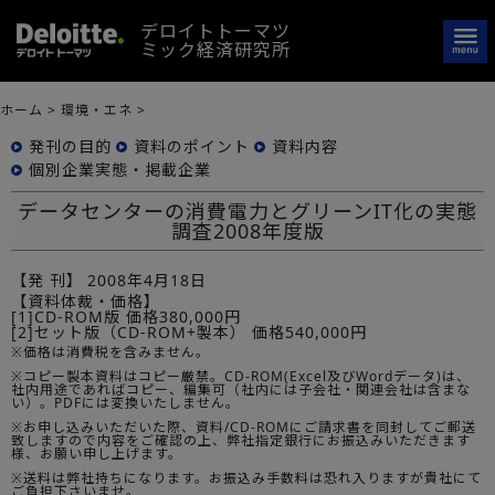
デロイトトーマツ
ミック経済研究所
ホーム
>
環境・エネ
>
発刊の目的
資料のポイント
資料内容
個別企業実態・掲載企業
データセンターの消費電力とグリーンIT化の実態
調査2008年度版
【発 刊】
2008年4月18日
【資料体裁・価格】
[1]CD-ROM版 価格380,000円
[2]セット版（CD-ROM+製本） 価格540,000円
※価格は消費税を含みません。
※コピー製本資料はコピー厳禁。CD-ROM(Excel及びWordデータ)は、
社内用途であればコピー、編集可（社内には子会社・関連会社は含まな
い）。PDFには変換いたしません。
※お申し込みいただいた際、資料/CD-ROMにご請求書を同封してご郵送
致しますので内容をご確認の上、弊社指定銀行にお振込みいただきます
様、お願い申し上げます。
※送料は弊社持ちになります。お振込み手数料は恐れ入りますが貴社にて
ご負担下さいませ。