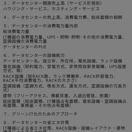
３．データセンター関連売上高（サービス形態別）
ハウジング・サービス、ホスティング・サービス
４．データセンターの売上高、消費電力費、総床面積の相関
５．データセンターの消費電力量内訳
総消費電力量
IT機器の消費電力量、UPS・照明･照明･その他の消費電力量、
空調設備の消費電力量
データセンターのPUE
６．データセンターの設備能力
データセンター名、設立年、所在地、電気設備、ラック設備
電気設備（契約電力、受電方式、非常用自家発電機、UPS設置
方式、等）
RACK設備（総RACK数、ラック稼働率、RACK許容電力、
RACK平均消費電力、RACKの大きさ）
空調設備（空調方式、吸気方式、還気方式、空調設備の冗長方
式）
建物（フリーアクセス、積載荷重、入退出管理、耐震）
総床面積（総床面積、IT機器占有面積、電気設備・空調設備占
有面積、事務室・その他占有面積）
７．グリーンIT化のためのアプローチ
８．データセンターの省エネ対策
IT機器による省エネ対策、RACK設備・設備レイアウト・建物