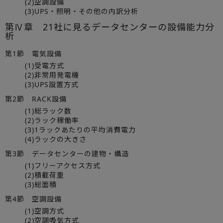
(2)空調設備
(3)UPS・照明・その他の内訳分析
第Ⅳ章 21社に見るデータセンターの設備能力分
析
第1節 電気設備
(1)受電方式
(2)非常用発電機
(3)UPS設置方式
第2節 RACK設備
(1)総ラック数
(2)ラック稼働率
(3)1ラックあたりの平均消費電力
(4)ラックの大きさ
第3節 データセンターの建物・構造
(1)フリーアクセス方式
(2)積載荷重
(3)総面積
第4節 空調設備
(1)空調方式
(2)空調吸気方式