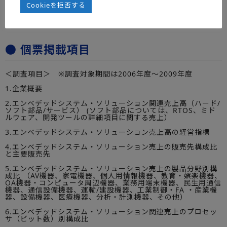
Cookieを拒否する
(2)ホスティング･サービス
第Ⅶ章 個別企業実態編（21社・1社4～5頁）
● 個票掲載項目
＜調査項目＞ ※調査対象期間は2006年度～2009年度
1.企業概要
2.エンベデッドシステム・ソリューション関連売上高（ハード/
ソフト部品/サービス） (ソフト部品については、RTOS、ミド
ルウェア、開発ツールの詳細項目に関する売上）
3.エンベデッドシステム・ソリューション売上高の経営指標
4.エンベデッドシステム・ソリューション売上の販売先構成比
と主要販売先
5.エンベデッドシステム・ソリューション売上の製品分野別構
成比 （AV機器、家電機器、個人用情報機器、教育・娯楽機器、
OA機器・コンピュータ周辺機器、業務用端末機器、民生用通信
機器、通信設備機器、運輸/建設機器、工業制御・FA ・産業機
器、設備機器、医療機器、分析・計測機器、その他）
6.エンベデッドシステム・ソリューション関連売上のプロセッ
サ（ビット数）別構成比