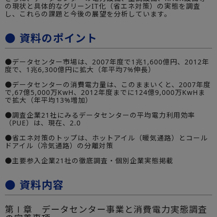
の現状と具体的なグリーンIT化（省エネ対策）の実態を調査
し、これらの課題と今後の展望を分析しています。
● 資料のポイント
●データセンター市場は、2007年度で1兆1,600億円、2012年
度で、1兆6,300億円に拡大（年平均7%伸長）
●データセンターの消費電力量は、このままいくと、2007年度
で,67億5,000万KwH、2012年度までに124億9,000万KwHま
で拡大（年平均13%増加）
●調査企業21社にみるデータセンターの平均電力利用効率
（PUE）は、現在、2.0
●省エネ対策のトップは、ホットアイル（暖気通路）とコール
ドアイル（冷気通路）の分離対策
●主要参入企業21社の徹底調査・個別企業実態掲載
● 資料内容
第Ⅰ章 データセンター事業と消費電力実態調査