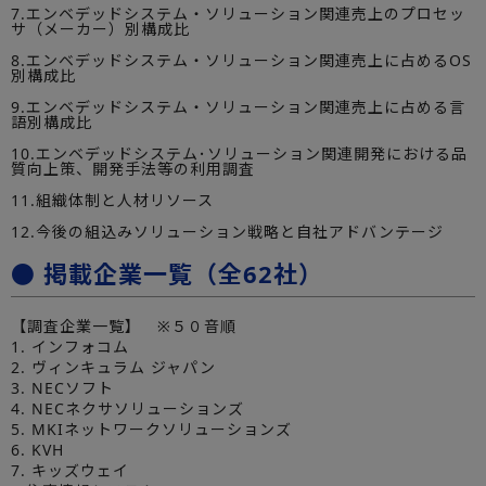
7.エンベデッドシステム・ソリューション関連売上のプロセッ
サ（メーカー）別構成比
8.エンベデッドシステム・ソリューション関連売上に占めるOS
別構成比
9.エンベデッドシステム・ソリューション関連売上に占める言
語別構成比
10.エンベデッドシステム･ソリューション関連開発における品
質向上策、開発手法等の利用調査
11.組織体制と人材リソース
12.今後の組込みソリューション戦略と自社アドバンテージ
● 掲載企業一覧（全62社）
【調査企業一覧】 ※５０音順
1. インフォコム
2. ヴィンキュラム ジャパン
3. NECソフト
4. NECネクサソリューションズ
5. MKIネットワークソリューションズ
6. KVH
7. キッズウェイ