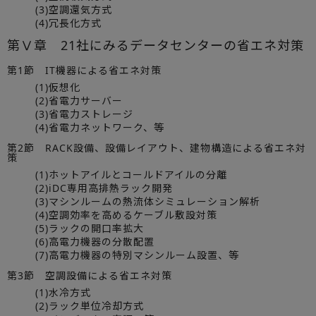
(3)空調還気方式
(4)冗長化方式
第Ⅴ章 21社にみるデータセンターの省エネ対策
第1節 IT機器による省エネ対策
(1)仮想化
(2)省電力サーバー
(3)省電力ストレージ
(4)省電力ネットワーク、等
第2節 RACK設備、設備レイアウト、建物構造による省エネ対
策
(1)ホットアイルとコールドアイルの分離
(2)iDC専用高排熱ラック開発
(3)マシンルームの熱流体シミュレーション解析
(4)空調効率を高めるケーブル敷設対策
(5)ラックの開口率拡大
(6)高電力機器の分散配置
(7)高電力機器の特別マシンルーム設置、等
第3節 空調設備による省エネ対策
(1)水冷方式
(2)ラック単位冷却方式