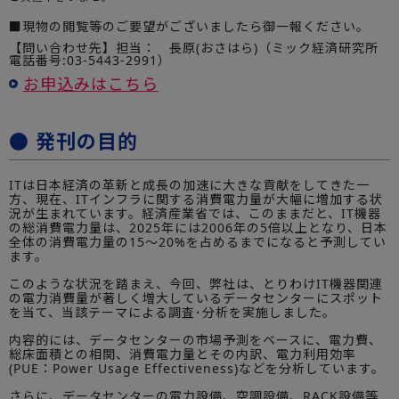
■現物の閲覧等のご要望がございましたら御一報ください。
【問い合わせ先】担当： 長原(おさはら)（ミック経済研究所
電話番号:03-5443-2991）
お申込みはこちら
● 発刊の目的
ITは日本経済の革新と成長の加速に大きな貢献をしてきた一
方、現在、ITインフラに関する消費電力量が大幅に増加する状
況が生まれています。経済産業省では、このままだと、IT機器
の総消費電力量は、2025年には2006年の5倍以上となり、日本
全体の消費電力量の15～20%を占めるまでになると予測してい
ます。
このような状況を踏まえ、今回、弊社は、とりわけIT機器関連
の電力消費量が著しく増大しているデータセンターにスポット
を当て、当該テーマによる調査･分析を実施しました。
内容的には、データセンターの市場予測をベースに、電力費、
総床面積との相関、消費電力量とその内訳、電力利用効率
(PUE：Power Usage Effectiveness)などを分析しています。
さらに、データセンターの電力設備、空調設備、RACK設備等