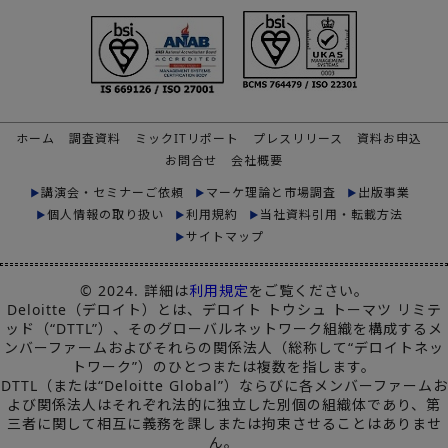
ホーム
調査資料
ミックITリポート
プレスリリース
資料お申込
お問合せ
会社概要
講演会・セミナーご依頼
マーケ理論と市場調査
出版事業
個人情報の取り扱い
利用規約
当社資料引用・転載方法
サイトマップ
© 2024. 詳細は
利用規定
をご覧ください。
Deloitte（デロイト）とは、デロイト トウシュ トーマツ リミテ
ッド（“DTTL”）、そのグローバルネットワーク組織を構成するメ
ンバーファームおよびそれらの関係法人（総称して“デロイトネッ
トワーク”）のひとつまたは複数を指します。
DTTL（または“Deloitte Global”）ならびに各メンバーファームお
よび関係法人はそれぞれ法的に独立した別個の組織体であり、第
三者に関して相互に義務を課しまたは拘束させることはありませ
ん。