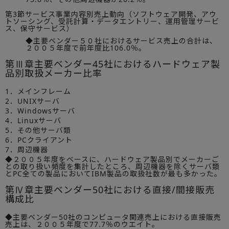
第3節サービス事業内容別売上動向（ソフトウェア開発、アウ
トソーシング、受託計算・データエントリー、運用管理サービ
ス、保守サービス）
◆主要ベンダー５０社におけるサービス売上の合計は、
２００５年度で前年度比106.0％。
第Ⅲ章主要ベンダー45社におけるハードウェア製
品別取扱メーカー比率
1．メインフレーム
2．UNIXサーバ
3．Windowsサーバ
4．Linuxサーバ
5．その他サーバ類
6．PCクライアント
7．周辺機器
◆２００５年度をベースに、ハードウェア製品別でメーカーご
との取り扱い頻度を集計したところ、周辺機器を除くサーバ類
とPC全ての製品においてIBM製品の取扱社数が最も多かった。
第Ⅳ章主要ベンダー50社における直接/間接販売
構成比
◆主要ベンダー50社のコンピュータ関連売上における直接販売
売上は、２００５年度で77.7％のウエイト。