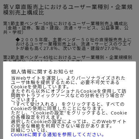
第Ⅴ章直販売上におけるユーザー業種別・企業規
模別売上構成比
第1節主要ベンダー50社におけるユーザー業種別売上構成比
（金融・証券、製造・建設、流通・サービス、公益事業、公
共・学校）
◆２００５年度、主要ベンダー５０社の直接販売売上に
おけるユーザー業種別売上は、流通・サービスのウエイ
トが最も高く27.8％、次いで製造・建設が27.0％。
第2節主要ベンダー45社におけるユーザー業種別・企業規模別
売上構成比（300人以上、300人未満）
◆２００５年度、直販売上におけるユーザー企業規模別
個人情報に関するお知らせ
売上のウエイトは、従業員３００人以上が90.7％、３０
当Webサイトを運営し、よりパーソナライズされた
０人未満は9.3％。
ユーザ体験を提供するために、必要不可欠である
Cookieを使用しています。
第Ⅵ章主要ベンダー50社におけるビジネス系ソリ
またそれら以外にオプショナルCookieを使用して訪
ューション売上動向
問数やトラフィックソースなどの分析を行う場合が
ございます。
「すべて受け入れる」 をクリックすると、すべての
第1節直販売上におけるビジネス系ソリューション売上構成比
Cookieの使用に同意したことになります。
◆２００５年度、直販売上におけるビジネス系ソリュー
ただし、"Cookieの設定"をクリックすると、Cookie
ション売上の合計は、前年度比105.5％
の各種設定を行えます。
選択したCookieの設定によっては、このWebサイト
第2節ビジネス系ソリューション売上におけるソリューション
の完全な機能を利用できない場合があります。
別売上構成比（業務・業種、ERP/SCM、CRM/BI、グループウ
詳細については、
ェア、EC、セキュリティ）
Cookieに関する通知を参照してください。