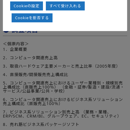
◆セキュリティ関連ソリューションは、２００５年度、
Cookieの設定
前年度比127.9％で急拡大している。
すべて受け入れる
第Ⅷ章調査企業の個別企業実態（50社）
Cookieを拒否する
● 調査項目
＜個票内容＞
1．企業概要
2．コンピュータ関連売上高
3．取扱ハードウェア主要メーカーと売上比率（2005年度）
4．直接販売/間接販売売上構成比
5．コンピュータ関連売上におけるユーザー業種別・規模別売
上構成比（直販売上100％） （金融・証券/製造・建設/流通・
サービス/公益事業/公共・学校）
6．コンピュータ関連売上におけるビジネス系ソリューション
売上構成比（直販売上100％）
7．ビジネス系ソリューション別売上高 （業務・業種、
ERP/SCM、CRM/BI、グループウェア、EC、セキュリティ）
8．売れ筋ビジネス系パッケージソフト