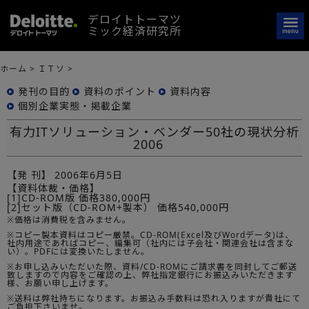
デロイトトーマツ
ミック経済研究所
ホーム
>
ＩＴソ
>
発刊の目的
資料のポイント
資料内容
個別企業実態・掲載企業
有力ITソリューション・ベンダー50社の現状分析
2006
【発 刊】
2006年6月5日
【資料体裁・価格】
[1]CD-ROM版 価格380,000円
[2]セット版（CD-ROM+製本） 価格540,000円
※価格は消費税を含みません。
※コピー製本資料はコピー厳禁。CD-ROM(Excel及びWordデータ)は、
社内用途であればコピー、編集可（社内には子会社・関連会社は含まな
い）。PDFには変換いたしません。
※お申し込みいただいた際、資料/CD-ROMにご請求書を同封してご郵送
致しますので内容をご確認の上、弊社指定銀行にお振込みいただきます
様、お願い申し上げます。
※送料は弊社持ちになります。お振込み手数料は恐れ入りますが貴社にて
ご負担下さいませ。