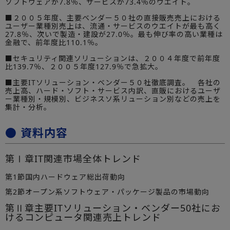
ソフトウェアが7.8％、サービスが73.4％のウエイト。
■２００５年度、主要ベンダー５０社の直接販売売上における
ユーザー業種別売上は、流通・サービスのウエイトが最も高く
27.8％、次いで製造・建設が27.0％。最も伸び率の高い業種は
金融で、前年度比110.1％。
■セキュリティ関連ソリューションは、２００４年度で前年度
比139.7％、２００５年度127.9％で急拡大。
■主要ITソリューション・ベンダー５０社徹底調査。 各社の
売上高、ハード・ソフト・サービス内訳、直販におけるユーザ
ー業種別・規模別、ビジネスソ系リューション別などの売上を
集計・分析。
● 資料内容
第Ⅰ章IT関連市場全体トレンド
第1節国内ハードウェア総出荷動向
第2節オープン系ソフトウェア・パッケージ製品の市場動向
第Ⅱ章主要ITソリューション・ベンダー50社にお
けるコンピュータ関連売上トレンド