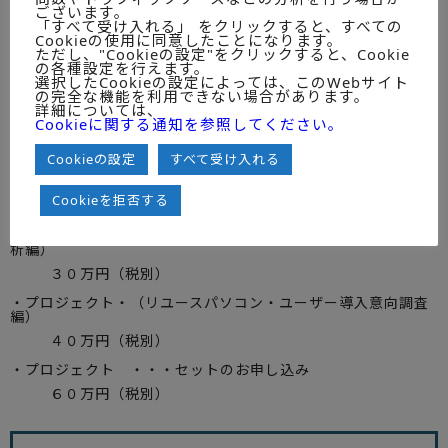
(4)リユースパソコン・サポート実態 ｅｔｃ．
ございます。
「すべて受け入れる」 をクリックすると、すべての
【プロジェクト・：リユースパソコン・ユーザー導入意向調査
Cookieの使用に同意したことになります。
編】
ただし、"Cookieの設定"をクリックすると、Cookie
の各種設定を行えます。
※従業員100人以上の企業200社のアンケート調査
選択したCookieの設定によっては、このWebサイト
（100～300人未満：約100社、300～1000人未満：約50
の完全な機能を利用できない場合があります。
社、1000人以上：約50社）
詳細については、
Cookieに関する通知を参照してください。
４．調査･分析期間
Cookieの設定
すべて受け入れる
２００２年５月～６月
５．調査参加費用
Cookieを拒否する
・プロジェクト・（中古パソコンのリユース市場実態調査・分
析編）
３０万円（税別）
・プロジェクト・（リユースパソコン・ユーザー導入意向調査
編）
４０万円（税別）
・プロジェクト ・・・セットのお申し込み
６０万円（税別）