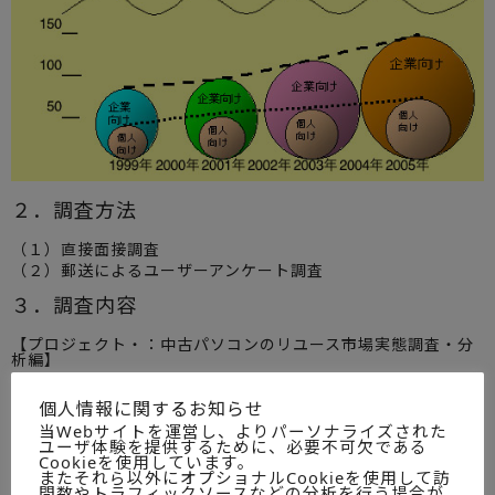
２．調査方法
（１）直接面接調査
（２）郵送によるユーザーアンケート調査
３．調査内容
【プロジェクト・：中古パソコンのリユース市場実態調査・分
析編】
市場動向
個人情報に関するお知らせ
当Webサイトを運営し、よりパーソナライズされた
(1)中古パソコン・リユース市場規模･中期予測
ユーザ体験を提供するために、必要不可欠である
(2)リユースパソコン再販チャネル
Cookieを使用しています。
(3)需要動向
またそれら以外にオプショナルCookieを使用して訪
問数やトラフィックソースなどの分析を行う場合が