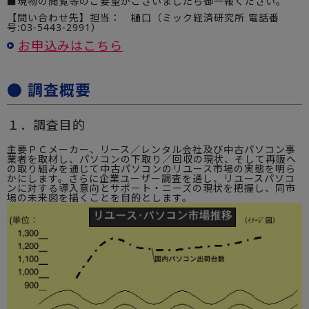
■現物の閲覧等のご要望がございましたら御一報ください。
【問い合わせ先】担当： 樋口（ミック経済研究所 電話番
号:03-5443-2991）
お申込みはこちら
● 調査概要
１．調査目的
主要ＰＣメーカー、リース／レンタル会社及び中古パソコン事
業者を取材し、パソコンの下取り／回収の現状、そして再販へ
の取り組みを通じて中古パソコンのリユース市場の実態を明ら
かにします。さらに企業ユーザー調査を通し、リユースパソコ
ンに対する導入意向とサポート・ニーズの現状を把握し、同市
場の未来図を描くことを目的とします。