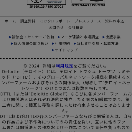
ホーム
調査資料
ミックITリポート
プレスリリース
資料お申込
お問合せ
会社概要
講演会・セミナーご依頼
マーケ理論と市場調査
出版事業
個人情報の取り扱い
利用規約
当社資料引用・転載方法
サイトマップ
© 2024. 詳細は
利用規定
をご覧ください。
Deloitte（デロイト）とは、デロイト トウシュ トーマツ リミテ
ッド（“DTTL”）、そのグローバルネットワーク組織を構成するメ
ンバーファームおよびそれらの関係法人（総称して“デロイトネッ
トワーク”）のひとつまたは複数を指します。
DTTL（または“Deloitte Global”）ならびに各メンバーファームお
よび関係法人はそれぞれ法的に独立した別個の組織体であり、第
三者に関して相互に義務を課しまたは拘束させることはありませ
ん。
DTTLおよびDTTLの各メンバーファームならびに関係法人は、自ら
の作為および不作為についてのみ責任を負い、互いに他のファー
ムまたは関係法人の作為および不作為について責任を負うもので