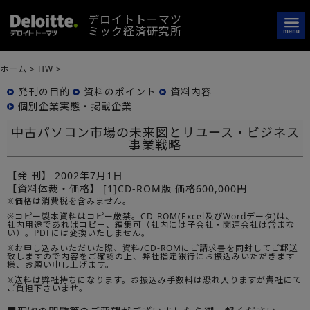
デロイトトーマツ
ミック経済研究所
ホーム
>
HW
>
発刊の目的
資料のポイント
資料内容
個別企業実態・掲載企業
中古パソコン市場の未来図とリユース・ビジネス
事業戦略
【発 刊】
2002年7月1日
【資料体裁・価格】
[1]CD-ROM版 価格600,000円
※価格は消費税を含みません。
※コピー製本資料はコピー厳禁。CD-ROM(Excel及びWordデータ)は、
社内用途であればコピー、編集可（社内には子会社・関連会社は含まな
い）。PDFには変換いたしません。
※お申し込みいただいた際、資料/CD-ROMにご請求書を同封してご郵送
致しますので内容をご確認の上、弊社指定銀行にお振込みいただきます
様、お願い申し上げます。
※送料は弊社持ちになります。お振込み手数料は恐れ入りますが貴社にて
ご負担下さいませ。