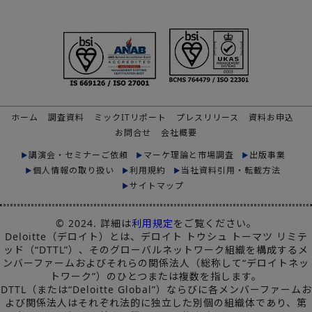
ホーム
調査資料
ミックITリポート
プレスリリース
資料お申込
お問合せ
会社概要
講演会・セミナーご依頼
マーケ理論と市場調査
出版事業
個人情報の取り扱い
利用規約
当社資料引用・転載方法
サイトマップ
© 2024. 詳細は
利用規定
をご覧ください。
Deloitte（デロイト）とは、デロイト トウシュ トーマツ リミテ
ッド（“DTTL”）、そのグローバルネットワーク組織を構成するメ
ンバーファームおよびそれらの関係法人（総称して“デロイトネッ
トワーク”）のひとつまたは複数を指します。
DTTL（または“Deloitte Global”）ならびに各メンバーファームお
よび関係法人はそれぞれ法的に独立した別個の組織体であり、第