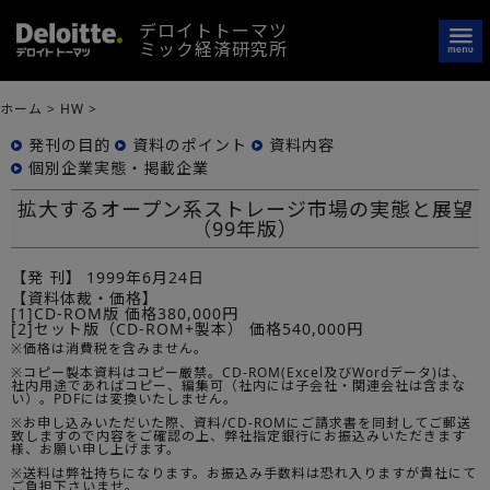
デロイトトーマツ
ミック経済研究所
ホーム
>
HW
>
発刊の目的
資料のポイント
資料内容
個別企業実態・掲載企業
拡大するオープン系ストレージ市場の実態と展望
（99年版）
【発 刊】
1999年6月24日
【資料体裁・価格】
[1]CD-ROM版 価格380,000円
[2]セット版（CD-ROM+製本） 価格540,000円
※価格は消費税を含みません。
※コピー製本資料はコピー厳禁。CD-ROM(Excel及びWordデータ)は、
社内用途であればコピー、編集可（社内には子会社・関連会社は含まな
い）。PDFには変換いたしません。
※お申し込みいただいた際、資料/CD-ROMにご請求書を同封してご郵送
致しますので内容をご確認の上、弊社指定銀行にお振込みいただきます
様、お願い申し上げます。
※送料は弊社持ちになります。お振込み手数料は恐れ入りますが貴社にて
ご負担下さいませ。