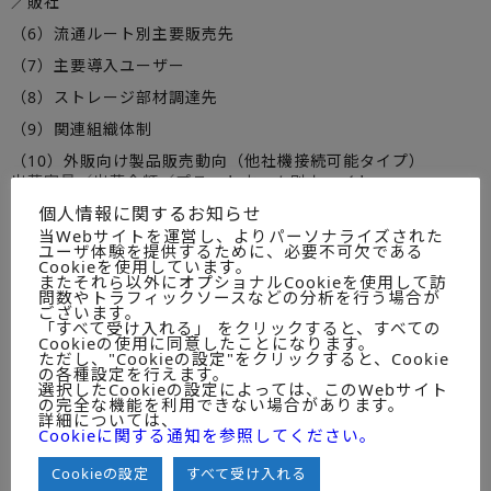
／販社
（6）流通ルート別主要販売先
（7）主要導入ユーザー
（8）ストレージ部材調達先
（9）関連組織体制
（10）外販向け製品販売動向（他社機接続可能タイプ）
出荷容量／出荷金額／プラットホーム別ウェイト
個人情報に関するお知らせ
（11）オープン系外付けディスクアレイの業種別販売動向
当Webサイトを運営し、よりパーソナライズされた
（12）保守／サポート体制
ユーザ体験を提供するために、必要不可欠である
Cookieを使用しています。
（13）販売戦略
またそれら以外にオプショナルCookieを使用して訪
問数やトラフィックソースなどの分析を行う場合が
チャネル／保守・サポート／製品・価格
ございます。
「すべて受け入れる」 をクリックすると、すべての
（14）今後の展開ストレージエリアネッワークへの取り組み/
Cookieの使用に同意したことになります。
プロフェッショナルサービスetc.
ただし、"Cookieの設定"をクリックすると、Cookie
の各種設定を行えます。
選択したCookieの設定によっては、このWebサイト
● 目次
の完全な機能を利用できない場合があります。
詳細については、
Cookieに関する通知を参照してください。
〈図表1-1～3〉
ストレージシステム市場推移
Cookieの設定
すべて受け入れる