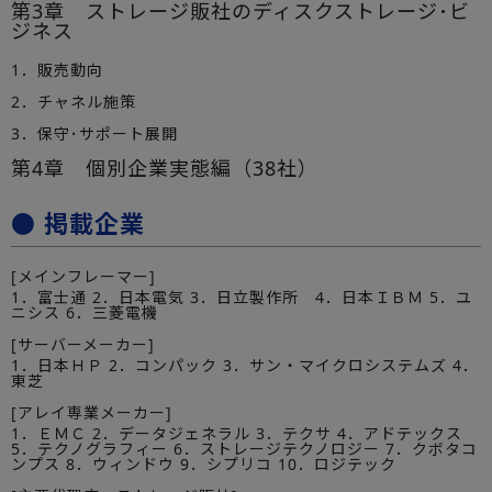
第3章 ストレージ販社のディスクストレージ･ビ
ジネス
1．販売動向
2．チャネル施策
3．保守･サポート展開
第4章 個別企業実態編（38社）
● 掲載企業
[メインフレーマー]
1．富士通 2．日本電気 3．日立製作所 4．日本ＩＢＭ 5．ユ
ニシス 6．三菱電機
[サーバーメーカー]
1．日本ＨＰ 2．コンパック 3．サン・マイクロシステムズ 4．
東芝
[アレイ専業メーカー]
1．ＥＭＣ 2．データジェネラル 3．テクサ 4．アドテックス
5．テクノグラフィー 6．ストレージテクノロジー 7．クボタコ
ンプス 8．ウィンドウ 9．シプリコ 10．ロジテック