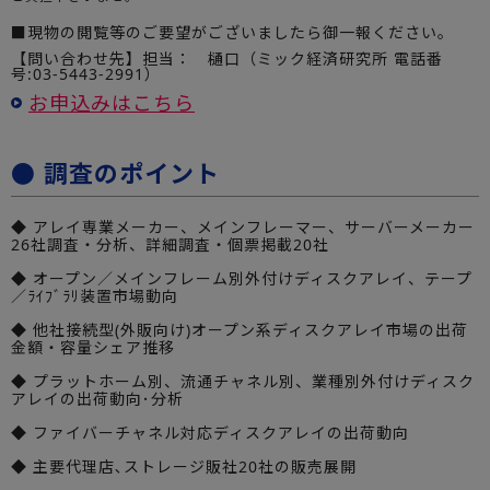
■現物の閲覧等のご要望がございましたら御一報ください。
【問い合わせ先】担当： 樋口（ミック経済研究所 電話番
号:03-5443-2991）
お申込みはこちら
● 調査のポイント
◆ アレイ専業メーカー、メインフレーマー、サーバーメーカー
26社調査・分析、詳細調査・個票掲載20社
◆ オープン／メインフレーム別外付けディスクアレイ、テープ
／ﾗｲﾌﾞﾗﾘ装置市場動向
◆ 他社接続型(外販向け)オープン系ディスクアレイ市場の出荷
金額・容量シェア推移
◆ プラットホーム別、流通チャネル別、業種別外付けディスク
アレイの出荷動向･分析
◆ ファイバーチャネル対応ディスクアレイの出荷動向
◆ 主要代理店､ストレージ販社20社の販売展開