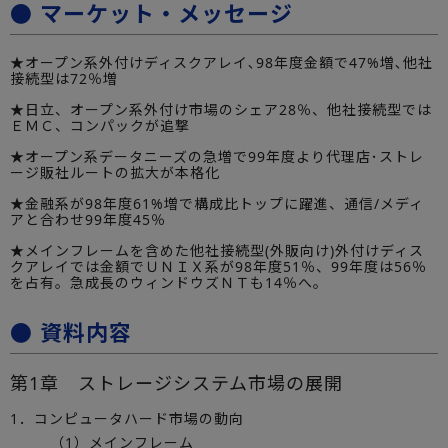
● マーケット・メッセージ
★オープン系外付けディスクアレイ､98年度金額で47%増､他社
接続型は72％増
★日立、オープン系外付け市場のシェア28％、他社接続型では
ＥＭＣ、コンパックが追撃
★オープン系データニーズの急増で99年度より代理店･ストレ
ージ販社ルートの拡大が本格化
★金融系が98年度61%増で構成比トップに躍進、通信/メディ
アと合わせ99年度45％
★メインフレームを含めた他社接続型(外販向け)外付けディス
クアレイでは金額でＵＮＩＸ系が98年度51％、99年度は56％
を占有。急成長のウィンドウズＮＴも14％へ。
● 資料内容
第1章 ストレージシステム市場の展開
1．コンピュータハード市場の動向
（1）メインフレーム