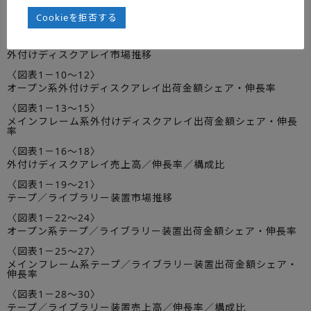
〈図表1-4～6〉
Cookieを拒否する
ストレージシステム関連売上高／伸長率／構成比
〈図表1－7～9〉
外付けディスクアレイ市場推移
〈図表1－10～12〉
オープン系外付けディスクアレイ出荷金額シェア・伸長率
〈図表1－13～15〉
メインフレーム系外付けディスクアレイ出荷金額シェア・伸長
率
〈図表1－16～18〉
外付けディスクアレイ売上高／伸長率／構成比
〈図表1－19～21〉
テープ／ライブラリー装置市場推移
〈図表1－22～24〉
オープン系テープ／ライブラリー装置出荷金額シェア・伸長率
〈図表1－25～27〉
メインフレーム系テープ／ライブラリー装置出荷金額シェア・
伸長率
〈図表1－28～30〉
テープ／ライブラリー装置売上高／伸長率／構成比