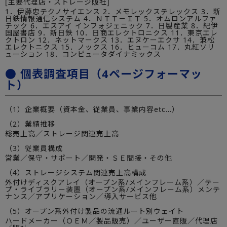
[主要代理店・ストレージ販社]
1．伊藤忠テクノサイエンス 2．メモレックステレックス 3．新
日鉄情報通信システム 4．ＮＴＴ－ＩＴ 5．オムロンアルファ
テック 6．エスアイ インフォジェニック 7．日製産業 8．紀伊
国屋書店 9．新日鉄 10．日商エレクトロニクス 11．東京エレ
クトロン 12．ネットマークス 13．エヌケーエクサ 14．兼松
エレクトニクス 15．ノックス 16．ヒューコム 17．丸紅ソリ
ューション 18．コンピュータダイナミックス
● 個表調査項目（4ページフォーマッ
ト）
（1）企業概要（資本金、従業員、事業内容etc…）
（2）業績推移
総売上高／ストレージ関連売上高
（3）従業員構成
営業／保守・サポート／開発・ＳＥ間接・その他
（4）ストレージシステム関連売上高構成
外付けディスクアレイ（オープン系/メインフレーム系）／テー
プ・ライブラリー装置（オープン系/メインフレーム系）メンテ
ナンス／アプリケーション／導入サービス他
（5）オープン系外付け製品の流通ルート別ウェイト
ハードメーカー（ＯＥＭ／製品販売）／ユーザー直販／代理店