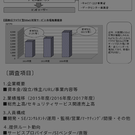
〔調査項目〕
1.企業概要
■資本金/設立/株主/URL/事業内容等
2.業績推移（2015年度/2016年度/2017年度）
■総売上高/セキュリティサービス関連売上高
3.人員構成
■開発・SE/ｺﾝｻﾙﾀﾝﾄ/運用・監視/営業/ﾏｰｹﾃｨﾝｸﾞ/間接・その他
４.提供ルート動向
■サービスプロバイダー/SIベンダー/直販