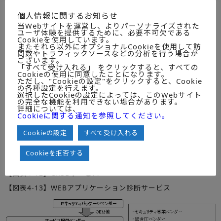
（2015年～2017年度）
個人情報に関するお知らせ
【図表4-1】セキュリティ監視・運用サービス
当Webサイトを運営し、よりパーソナライズされた
【図表4-2】SIEM運用サービス
ユーザ体験を提供するために、必要不可欠である
Cookieを使用しています。
【図表4-3】クラウド型アンチウイルスサービス
またそれら以外にオプショナルCookieを使用して訪
問数やトラフィックソースなどの分析を行う場合が
【図表4-4】クラウド型WAFサービス
ございます。
「すべて受け入れる」 をクリックすると、すべての
【図表4-5】クラウド型DDoS対策サービス
Cookieの使用に同意したことになります。
ただし、"Cookieの設定"をクリックすると、Cookie
の各種設定を行えます。
【図表4-6】Webセキュリティ監視・運用サービス
選択したCookieの設定によっては、このWebサイト
の完全な機能を利用できない場合があります。
【図表4-7】メールセキュリティ監視・運用サービス
詳細については、
Cookieに関する通知を参照してください。
【図表4-8】メールアーカイブサービス
【図表4-9】統合ログ管理サービス
Cookieの設定
すべて受け入れる
【図表4-10】資産管理サービス
Cookieを拒否する
【図表4-11】モバイルデバイス管理（MDM）サービス
【図表4-12】CASBサービス
【図表4-13】WEBアプリケーション診断サービス