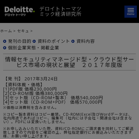
デロイトトーマツ
ミック経済研究所
ホーム
>
セキュ
>
発刊の目的
資料のポイント
資料内容
個別企業実態・掲載企業
情報セキュリティマネージド型・クラウド型サー
ビス市場の現状と展望 ２０１７年度版
【発 刊】
2017年3月24日
【資料体裁・価格】
[1]PDF版 価格230,000円
[2]CD-ROM版 価格380,000円
[3]セット版（CD-ROM+製本） 価格540,000円
[4]セット版（CD-ROM+PDF） 価格570,000円
※価格は消費税を含みません。
※コピー製本資料はコピー厳禁。CD-ROM(Excel及びWordデータ)は、
社内用途であればコピー、編集可（社内には子会社・関連会社は含まな
い）。PDFには変換いたしません。
※お申し込みいただいた際、資料/CD-ROMにご請求書を同封してご郵送
致しますので内容をご確認の上、弊社指定銀行にお振込みいただきます
様、お願い申し上げます。