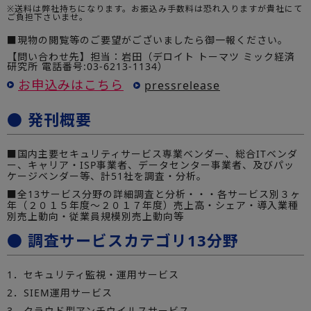
※送料は弊社持ちになります。お振込み手数料は恐れ入りますが貴社にて
ご負担下さいませ。
■現物の閲覧等のご要望がございましたら御一報ください。
【問い合わせ先】担当：岩田（デロイト トーマツ ミック経済
研究所 電話番号:03-6213-1134）
お申込みはこちら
pressrelease
● 発刊概要
■国内主要セキュリティサービス専業ベンダー、総合ITベンダ
ー、キャリア・ISP事業者、データセンター事業者、及びパッ
ケージベンダー等、計51社を調査・分析。
■全13サービス分野の詳細調査と分析・・・各サービス別３ヶ
年（２０１５年度～２０１７年度）売上高・シェア・導入業種
別売上動向・従業員規模別売上動向等
● 調査サービスカテゴリ13分野
1．セキュリティ監視・運用サービス
2．SIEM運用サービス
3．クラウド型アンチウイルスサービス