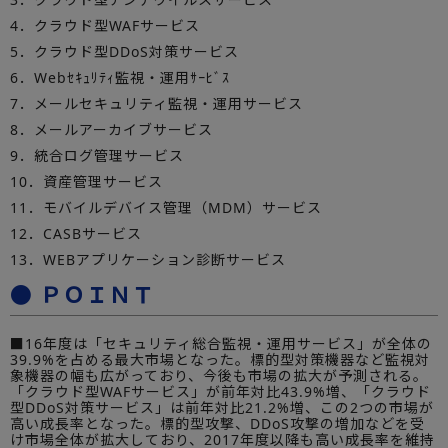
4．クラウド型WAFサービス
5．クラウド型DDoS対策サービス
6．Webｾｷｭﾘﾃｨ監視・運用ｻｰﾋﾞｽ
7．メールセキュリティ監視・運用サービス
8．メールアーカイブサービス
9．統合ログ管理サービス
10．資産管理サービス
11．モバイルデバイス管理（MDM）サービス
12．CASBサービス
13．WEBアプリケーション診断サービス
● ＰＯＩＮＴ
■16年度は「セキュリティ総合監視・運用サービス」が全体の
39.9%を占める最大市場となった。標的型対策機器など監視対
象機器の幅も広がっており、今後も市場の拡大が予測される。
「クラウド型WAFサービス」が前年対比43.9%増、「クラウド
型DDoS対策サービス」は前年対比21.2%増、この2つの市場が
高い成長率となった。標的型攻撃、DDoS攻撃の増加などを受
け市場全体が拡大しており、2017年度以降も高い成長率を維持