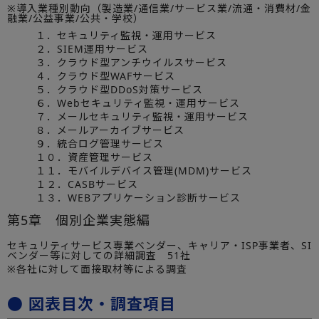
※導入業種別動向（製造業/通信業/サービス業/流通・消費材/金
融業/公益事業/公共・学校）
１．セキュリティ監視・運用サービス
２．SIEM運用サービス
３．クラウド型アンチウイルスサービス
４．クラウド型WAFサービス
５．クラウド型DDoS対策サービス
６．Webセキュリティ監視・運用サービス
７．メールセキュリティ監視・運用サービス
８．メールアーカイブサービス
９．統合ログ管理サービス
１０．資産管理サービス
１１．モバイルデバイス管理(MDM)サービス
１２．CASBサービス
１３．WEBアプリケーション診断サービス
第5章 個別企業実態編
セキュリティサービス専業ベンダー、キャリア・ISP事業者、SI
ベンダー等に対しての詳細調査 51社
※各社に対して面接取材等による調査
● 図表目次・調査項目