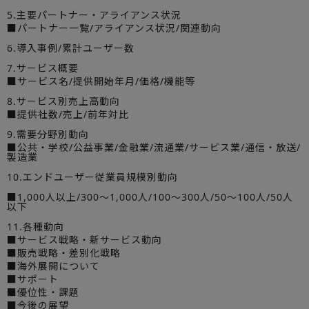
5.主要パートナー・アライアンス状況
■パートナー一覧/アライアンス状況/関連動向
6.導入事例/累計ユーザー数
7.サービス概要
■サービス名/提供開始年月/価格/機能等
8.サービス別売上高動向
■提供社数/売上/前年対比
9.需要分野別動向
■公共・学校/公益事業/金融業/流通業/サービス業/通信・放送/
製造業
10.エンドユーザー従業員規模別動向
■1,000人以上/300～1,000人/100～300人/50～100人/50人
以下
11.各種動向
■サービス戦略・新サービス動向
■販売戦略・差別化戦略
■海外展開について
■サポート
■優位性・課題
■今後の展望