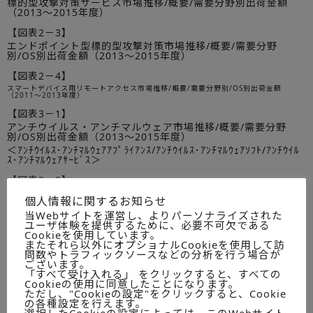
標的型攻撃対策サービス市場推移/概要/需要分野別出荷金額
（2013～2015年度）
【図表2－3】
エンドポイント型標的型攻撃対策市場推移/概要/需要分野
別/OS別出荷金額（2013～2015年度）
【図表2－4】
スマートデバイス用リモートアクセス市場推移/概要/需要分野別/OS別出荷金額
（2011～2013年度）
【図表3－1】
アンチウイルス・アンチマルウェア市場推移/概要/需要分野
別/OS別出荷金額（2013～2015年度）
＜ｱﾝﾁｳｲﾙｽ･ｱﾝﾁﾏﾙｳｪｱｱﾌﾟﾗｲｱﾝｽ/ｱﾝﾁｳｲﾙｽ･ｱﾝﾁﾏﾙｳｪｱｿﾌﾄ/ｱﾝﾁｳｲﾙ
ｽ･ｱﾝﾁﾏﾙｳｪｱｻｰﾋﾞｽ＞
【図表3－2】
アンチスパムメール市場推移/概要/需要分野別/OS別出荷金額
個人情報に関するお知らせ
（2013～2015年度）
当Webサイトを運営し、よりパーソナライズされた
＜アンチスパムメールアプライアンス/アンチスパムメールソフ
ユーザ体験を提供するために、必要不可欠である
ト＞
Cookieを使用しています。
またそれら以外にオプショナルCookieを使用して訪
【図表3－3】
問数やトラフィックソースなどの分析を行う場合が
不正侵入検知・防御アプライアンス市場推移/概要/需要分野
ございます。
別/OS別出荷金額（2013～2015年度）
「すべて受け入れる」 をクリックすると、すべての
＜不正侵入検知・防御アプライアンス＞
Cookieの使用に同意したことになります。
ただし、"Cookieの設定"をクリックすると、Cookie
の各種設定を行えます。
【図表3－4】
選択したCookieの設定によっては、このWebサイト