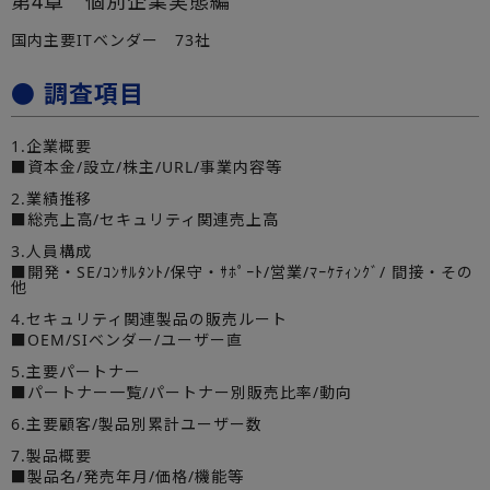
第4章 個別企業実態編
国内主要ITベンダー 73社
● 調査項目
1.企業概要
■資本金/設立/株主/URL/事業内容等
2.業績推移
■総売上高/セキュリティ関連売上高
3.人員構成
■開発・SE/ｺﾝｻﾙﾀﾝﾄ/保守・ｻﾎﾟｰﾄ/営業/ﾏｰｹﾃｨﾝｸﾞ/ 間接・その
他
4.セキュリティ関連製品の販売ルート
■OEM/SIベンダー/ユーザー直
5.主要パートナー
■パートナー一覧/パートナー別販売比率/動向
6.主要顧客/製品別累計ユーザー数
7.製品概要
■製品名/発売年月/価格/機能等