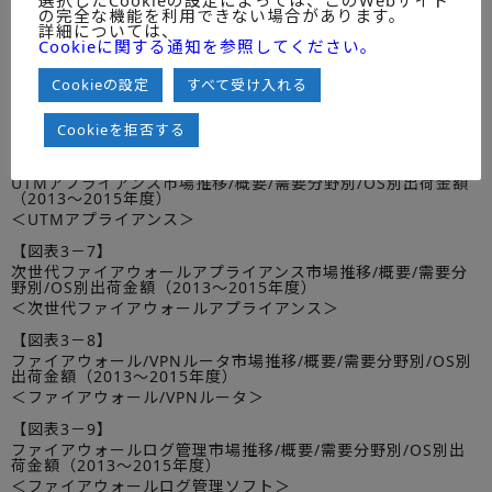
DDoS対策アプライアンス市場推移/概要/需要分野別/OS別出荷
の完全な機能を利用できない場合があります。
金額（2013～2015年度）
詳細については、
＜DDoS対策アプライアンス＞
Cookieに関する通知を参照してください。
【図表3－5】
Cookieの設定
すべて受け入れる
ファイアウォール/VPNアプライアンス市場推移/概要/需要分野
別/OS別出荷金額（2013～2015年度）
Cookieを拒否する
＜ファイアウォール/VPNアプライアンス＞
【図表3－6】
UTMアプライアンス市場推移/概要/需要分野別/OS別出荷金額
（2013～2015年度）
＜UTMアプライアンス＞
【図表3－7】
次世代ファイアウォールアプライアンス市場推移/概要/需要分
野別/OS別出荷金額（2013～2015年度）
＜次世代ファイアウォールアプライアンス＞
【図表3－8】
ファイアウォール/VPNルータ市場推移/概要/需要分野別/OS別
出荷金額（2013～2015年度）
＜ファイアウォール/VPNルータ＞
【図表3－9】
ファイアウォールログ管理市場推移/概要/需要分野別/OS別出
荷金額（2013～2015年度）
＜ファイアウォールログ管理ソフト＞