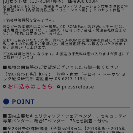
[3]セット版（CD-ROM+製本） 価格900,000円
※【2冊セット】は、「情報セキュリティソリューション市場の現状と将
来展望2015【内部漏洩防止型ソリューション編】」とのセット価格で
す。
※価格は消費税を含みません。
※コピー製本資料はコピー厳禁。CD-ROM(Excel及びWordデータ)は、
社内用途であればコピー、編集可（社内には子会社・関連会社は含まな
い）。PDFには変換いたしません。
※お申し込みいただいた際、資料/CD-ROMにご請求書を同封してご郵送
致しますので内容をご確認の上、弊社指定銀行にお振込みいただきます
様、お願い申し上げます。
※送料は弊社持ちになります。お振込み手数料は恐れ入りますが貴社にて
ご負担下さいませ。
■現物の閲覧等のご要望がございましたら御一報ください。
【問い合わせ先】担当： 熊谷・恵本（デロイト トーマツ ミ
ック経済研究所 電話番号:03-6213-1134）
お申込みはこちら
pressrelease
● POINT
■国内主要セキュリティソフトウェアベンダー、セキュリティ
専業ベンダー、総合ITベンダー 73社を調査・分析。
■全23分野の詳細調査（全製品別3ヵ年【2013年度～2015年