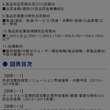
8.製品別出荷動向及びOS別動向
■出荷金額/適用OS別出荷金額構成比
9.製品別需要分野別出荷動向
■製造/通信・放送/サービス/流通・消費財/金融/公益事業/公
共・学校
10.製品別従業員規模別出荷動向
■1,000人以上/300～1,000人/100～300人/50～100人/50人
以下
11.各種動向
■販売戦略/中堅中小ユーザー開拓戦略/製品戦略・新製品動向/
今後の展望/その他
● 図表目次
【図表1－1】
外部攻撃防御型ソリューション市場推移・中期予測（2013～
2019年度）
【図表2－1】
ゲートウェイ型標的型攻撃対策市場推移/概要/需要分野別/OS
別出荷金額（2013～2015年度）
【図表2－2】