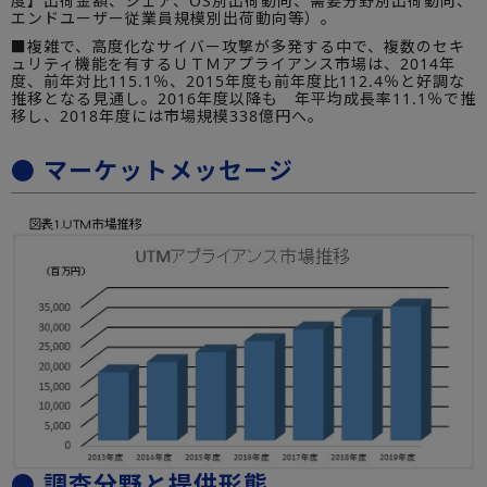
度】出荷金額、シェア、OS別出荷動向、需要分野別出荷動向、
エンドユーザー従業員規模別出荷動向等）。
■複雑で、高度化なサイバー攻撃が多発する中で、複数のセキ
ュリティ機能を有するＵＴＭアプライアンス市場は、2014年
度、前年対比115.1％、2015年度も前年度比112.4％と好調な
推移となる見通し。2016年度以降も 年平均成長率11.1％で推
移し、2018年度には市場規模338億円へ。
● マーケットメッセージ
● 調査分野と提供形態