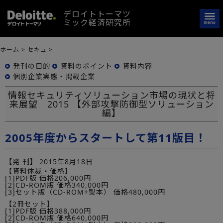
デロイトトーマツ
ミック経済研究所
ホーム
>
セキュ
>
発刊の目的
資料のポイント
資料内容
個別企業実態・掲載企業
情報セキュリティソリューション市場の現状と将
来展望 2015 【外部攻撃防御型ソリューション
編】
2005年度からスタートして第11版目！
【発 刊】
2015年8月18日
【資料体裁・価格】
[1]PDF版 価格206,000円
[2]CD-ROM版 価格340,000円
[3]セット版（CD-ROM+製本） 価格480,000円
【2冊セット】
[1]PDF版 価格388,000円
[2]CD-ROM版 価格640,000円