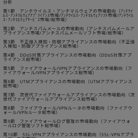
分析
第1節 アンチウイルス・アンチマルウェアの市場動向（ｱﾝﾁｳｲ
ﾙｽ･ｱﾝﾁﾏﾙｳｪｱｱﾌﾟﾗｲｱﾝｽ市場/ｱﾝﾁｳｲﾙｽ･ｱﾝﾁﾏﾙｳｪｱｿﾌﾄ市場/ｱﾝﾁｳｲﾙ
ｽ･ｱﾝﾁﾏﾙｳｪｱｻｰﾋﾞｽ市場/総市場）
第2節 アンチスパムメールの市場動向（アンチスパムメールア
プライアンス市場/アンチスパムメールソフト市場/総市場）
第3節 不正侵入検知・防御アプライアンスの市場動向（不正侵
入検知・防御アプライアンス総市場）
第4節 DDoS対策アプライアンスの市場動向（DDoS対策アプ
ライアンス総市場）
第5節 ファイアウォール/VPNアプライアンスの市場動向（フ
ァイアウォール/VPNアプライアンス総市場）
第6節 UTMアプライアンスの市場動向（UTMアプライアンス
総市場）
第7節 次世代ファイアウォールアプライアンスの市場動向（次
世代ファイアウォールアプライアンス総市場）
第8節 ファイアウォール/VPNルータの市場動向（ファイアウ
ォール/VPNルータ総市場）
第9節 ファイアウォールログ管理の市場動向（ファイアウォ
ールログ管理ソフト総市場）
第10節 SSL-VPNアプライアンスの市場動向（SSL-VPNアプラ