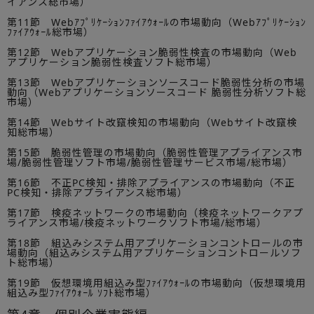
イアンス総市場）
第11節 Webｱﾌﾟﾘｹｰｼｮﾝﾌｧｲｱｳｫｰﾙの市場動向（Webｱﾌﾟﾘｹｰｼｮﾝ
ﾌｧｲｱｳｫｰﾙ総市場）
第12節 Webアプリケーション脆弱性検査の市場動向（Web
アプリケーション脆弱性検査ソフト総市場）
第13節 Webアプリケーションソースコード脆弱性分析の市場
動向（Webアプリケーションソースコード 脆弱性分析ソフト総
市場）
第14節 Webサイト改竄検知の市場動向（Webサイト改竄検
知総市場）
第15節 脆弱性管理の市場動向（脆弱性管理アプライアンス市
場/脆弱性管理ソフト市場/脆弱性管理サービス市場/総市場）
第16節 不正PC検知・排除アプライアンスの市場動向（不正
PC検知・排除アプライアンス総市場）
第17節 検疫ネットワークの市場動向（検疫ネットワークアプ
ライアンス市場/検疫ネットワークソフト市場/総市場）
第18節 組込みシステム用アプリケーションコントロールの市
場動向（組込みシステム用アプリケーションコントロールソフ
ト総市場）
第19節 仮想環境用組込み型ﾌｧｲｱｳｫｰﾙの市場動向（仮想環境用
組込み型ﾌｧｲｱｳｫｰﾙ ｿﾌﾄ総市場）