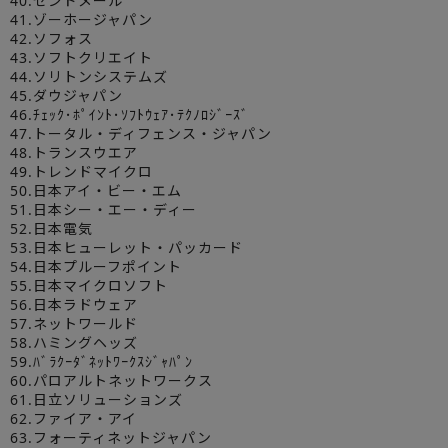
40.センドメール
41.ゾーホージャパン
42.ソフォス
43.ソフトクリエイト
44.ソリトンシステムズ
45.ダウジャパン
46.ﾁｪｯｸ･ﾎﾟｲﾝﾄ･ｿﾌﾄｳｪｱ･ﾃｸﾉﾛｼﾞｰｽﾞ
47.トータル・ディフェンス・ジャパン
48.トランスウエア
49.トレンドマイクロ
50.日本アイ・ビー・エム
51.日本シー・エー・ディー
52.日本電気
53.日本ヒューレット・パッカード
54.日本プルーフポイント
55.日本マイクロソフト
56.日本ラドウェア
57.ネットワールド
58.ハミングヘッズ
59.ﾊﾞﾗｸｰﾀﾞﾈｯﾄﾜｰｸｽｼﾞｬﾊﾟﾝ
60.パロアルトネットワークス
61.日立ソリューションズ
62.ファイア・アイ
63.フォーティネットジャパン