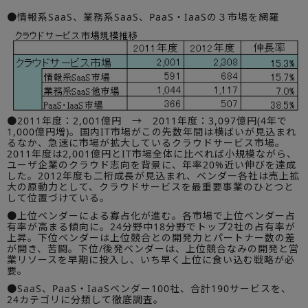
●情報系SaaS、業務系SaaS、PaaS・IaaSの３市場を網羅
●2011年度：2,001億円 → 2011年度：3,097億円(4年で
1,000億円増)。国内IT市場がこの先数年間は横ばいが見込まれ
るなか、急速に市場が拡大しているクラウドサービス市場。
2011年度は2,001億円とIT市場全体に比べれば小規模ながら、
ユーザ企業のクラウド志向を背景に、年率20%近い伸びを達成
した。2012年度も二桁成長が見込まれ、ベンダー各社は売上拡
大の原動力として、クラウドサービスを最重要事業のひとつと
して位置づけている。
●上位ベンダーによる寡占化が進む。各市場で上位ベンダー占
有率が高まる傾向に。24分野中18分野でトップ2社の占有率が
上昇。下位ベンダーは上位競合との開発力とパートナー数の差
が開き、苦闘。下位/後発ベンダーは、上位競合なみの開発と営
業リソースを早期に投入し、いち早く上位に食い込む戦略が必
要。
●SaaS、PaaS・IaaSベンダー100社、合計190サービスを、
24カテゴリに分類して徹底調査。