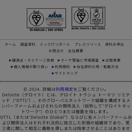
ホーム
調査資料
ミックITリポート
プレスリリース
資料お申込
お問合せ
会社概要
講演会・セミナーご依頼
マーケ理論と市場調査
出版事業
個人情報の取り扱い
利用規約
当社資料引用・転載方法
サイトマップ
© 2024. 詳細は
利用規定
をご覧ください。
Deloitte（デロイト）とは、デロイト トウシュ トーマツ リミテ
ッド（“DTTL”）、そのグローバルネットワーク組織を構成するメ
ンバーファームおよびそれらの関係法人（総称して“デロイトネッ
トワーク”）のひとつまたは複数を指します。
DTTL（または“Deloitte Global”）ならびに各メンバーファームお
よび関係法人はそれぞれ法的に独立した別個の組織体であり、第
三者に関して相互に義務を課しまたは拘束させることはありませ