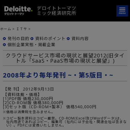
デロイトトーマツ
ミック経済研究所
ホーム
>
ＩＴサ
>
発刊の目的
資料のポイント
資料内容
個別企業実態・掲載企業
クラウドサービス市場の現状と展望2012(旧タイ
トル「SaaS・PaaS市場の現状と展望」)
2008年より毎年発刊 ~・第5版目・~
【発 刊】
2012年9月13日
【資料体裁・価格】
[1]PDF版 価格230,000円
[2]CD-ROM版 価格380,000円
[3]セット版（CD-ROM+製本） 価格540,000円
※
価格は消費税を含みません。
※
コピー製本資料はコピー厳禁。CD-ROM(Excel及びWordデータ)は、
社内用途であればコピー、編集可（社内には子会社・関連会社は含まな
い）。PDFには変換いたしません。