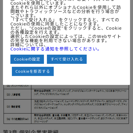
Cookieを使用しています。
またそれら以外にオプショナルCookieを使用して訪
問数やトラフィックソースなどの分析を行う場合が
ございます。
「すべて受け入れる」 をクリックすると、すべての
Cookieの使用に同意したことになります。
ただし、"Cookieの設定"をクリックすると、Cookie
の各種設定を行えます。
選択したCookieの設定によっては、このWebサイト
の完全な機能を利用できない場合があります。
詳細については、
Cookieに関する通知を参照してください。
Cookieの設定
すべて受け入れる
Cookieを拒否する
第3章 個別企業実態編