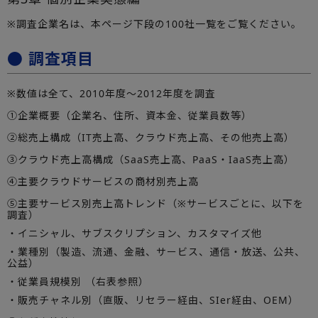
※調査企業名は、本ページ下段の100社一覧をご覧ください。
● 調査項目
※数値は全て、2010年度～2012年度を調査
①企業概要（企業名、住所、資本金、従業員数等）
②総売上構成（IT売上高、クラウド売上高、その他売上高）
③クラウド売上高構成（SaaS売上高、PaaS・IaaS売上高）
④主要クラウドサービスの商材別売上高
⑤主要サービス別売上高トレンド（※サービスごとに、以下を
調査）
・イニシャル、サブスクリプション、カスタマイズ他
・業種別（製造、流通、金融、サービス、通信・放送、公共、
公益）
・従業員規模別 （右表参照）
・販売チャネル別（直販、リセラー経由、SIer経由、OEM）