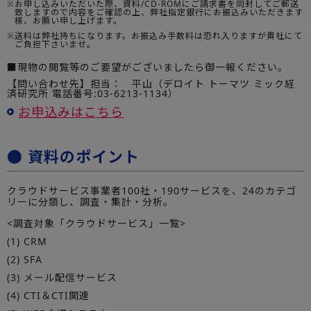
※
お申し込みいただいた際、資料/CD-ROMにご請求書を同封してご郵送
致しますので内容をご確認の上、弊社指定銀行にお振込みいただきます
様、お願い申し上げます。
※
送料は弊社持ちになります。お振込み手数料は恐れ入りますが貴社にて
ご負担下さいませ。
■現物の閲覧等のご要望がございましたら御一報ください。
【問い合わせ先】担当： 平山（デロイト トーマツ ミック経
済研究所 電話番号:03-6213-1134）
お申込みはこちら
● 資料のポイント
クラウドサービス事業者100社・190サービスを、24のカテゴ
リーに分類し、調査・集計・分析。
<調査対象「クラウドサービス」一覧>
(1) CRM
(2) SFA
(3) メール配信サービス
(4) CTI＆CTI関連