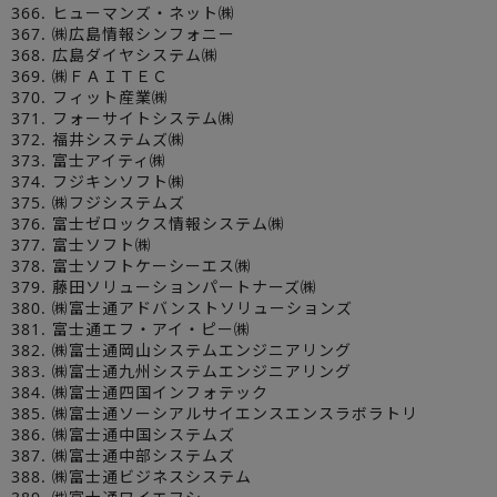
366. ヒューマンズ・ネット㈱
367. ㈱広島情報シンフォニー
368. 広島ダイヤシステム㈱
369. ㈱ＦＡＩＴＥＣ
370. フィット産業㈱
371. フォーサイトシステム㈱
372. 福井システムズ㈱
373. 富士アイティ㈱
374. フジキンソフト㈱
375. ㈱フジシステムズ
376. 富士ゼロックス情報システム㈱
377. 富士ソフト㈱
378. 富士ソフトケーシーエス㈱
379. 藤田ソリューションパートナーズ㈱
380. ㈱富士通アドバンストソリューションズ
381. 富士通エフ・アイ・ピー㈱
382. ㈱富士通岡山システムエンジニアリング
383. ㈱富士通九州システムエンジニアリング
384. ㈱富士通四国インフォテック
385. ㈱富士通ソーシアルサイエンスエンスラボラトリ
386. ㈱富士通中国システムズ
387. ㈱富士通中部システムズ
388. ㈱富士通ビジネスシステム