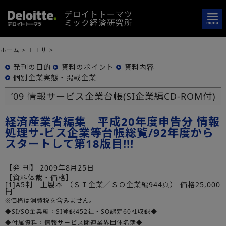
デロイトトーマツ
ミック経済研究所
ホーム
>
ＩＴサ
>
発刊の目的
資料のポイント
資料内容
個別企業実態・掲載企業
’09 情報サービス企業台帳(SI企業編CD-ROM付)
経済産業省編集 平成20年度申告分 情報
処理サ-ビス企業等台帳総覧/92年度から
スタートして第18版目!!!
【発 刊】
2009年8月25日
【資料体裁・価格】
[1]A5判 上製本 （ＳＩ企業／ＳＯ企業編944頁） 価格25,000
円
※価格は消費税を含みません。
◆SI/SO企業編：SI登録452社・SO認定60社収録◆
◆付属資料：情報サービス関連業界団体名簿◆