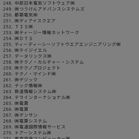
248. 中部日本電気ソフトウェア㈱
249. ㈱つうけんアドバンスシステムズ
250. 都築電気㈱
251. ㈱ディアイスクエア
252. ＴＩＳ㈱
253. ㈱ティージー情報ネットワーク
254. ㈱ＤＴＳ
255. ティーディーシーソフトウエアエンジニアリング㈱
256. ㈱テイジイエル
257. データリンクス㈱
258. ㈱テクノ・カルチャー・システム
259. ㈱テクノプロジェクト
260. テクノ・マインド㈱
261. ㈱デジック
262. テック情報㈱
263. 鉄道情報システム㈱
264. テラインターナショナル㈱
265. ㈱電算
266. ㈱電算
267. ㈱デンサン
268. ㈱電算システム
269. ㈱電通国際情報サービス
270. トアーシステム㈱
271. 東京京装コンピューター㈱