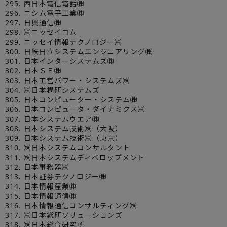
295. 西日本電信電話㈱
296. ニシム電子工業㈱
297. 日興通信㈱
298. ㈱ニッセイコム
299. ニッセイ情報テクノロジー㈱
300. 日鉄日立システムエンジニアリング㈱
301. 日本インターシステムズ㈱
302. 日本ＳＥ㈱
303. 日本工営パワー・システムズ㈱
304. ㈱日本構研システムズ
305. 日本コンピューター・システム㈱
306. 日本コンピュータ・ダイナミクス㈱
307. 日本システムウエア㈱
308. 日本システム技術㈱（大阪）
309. 日本システム技術㈱（東京）
310. ㈱日本システムコンサルタント
311. ㈱日本システムディベロップメント
312. 日本事務器㈱
313. 日本証券テクノロジー㈱
314. 日本情報産業㈱
315. 日本情報通信㈱
316. 日本情報通信コンサルティング㈱
317. ㈱日本総研ソリューションズ
318. ㈱日本総合研究所