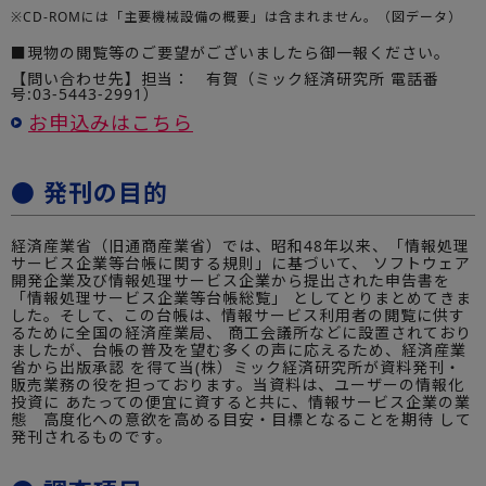
※CD-ROMには「主要機械設備の概要」は含まれません。（図データ）
■現物の閲覧等のご要望がございましたら御一報ください。
【問い合わせ先】担当： 有賀（ミック経済研究所 電話番
号:03-5443-2991）
お申込みはこちら
● 発刊の目的
経済産業省（旧通商産業省）では、昭和48年以来、「情報処理
サービス企業等台帳に関する規則」に基づいて、 ソフトウェア
開発企業及び情報処理サービス企業から提出された申告書を
「情報処理サービス企業等台帳総覧」 としてとりまとめてきま
した。そして、この台帳は、情報サービス利用者の閲覧に供す
るために全国の経済産業局、 商工会議所などに設置されており
ましたが、台帳の普及を望む多くの声に応えるため、経済産業
省から出版承認 を得て当(株）ミック経済研究所が資料発刊・
販売業務の役を担っております。当資料は、ユーザーの情報化
投資に あたっての便宜に資すると共に、情報サービス企業の業
態 高度化への意欲を高める目安・目標となることを期待 して
発刊されるものです。