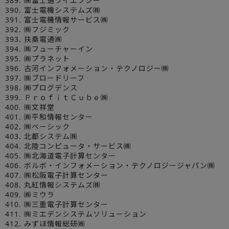
389. ㈱富士通ワイエフシー
390. 富士電機システムズ㈱
391. 富士電機情報サービス㈱
392. ㈱フジミック
393. 扶桑電通㈱
394. ㈱フューチャーイン
395. ㈱プラネット
396. 古河インフォメーション・テクノロジー㈱
397. ㈱ブロードリーフ
398. ㈱プログデンス
399. ＰｒｏｆｉｔＣｕｂｅ㈱
400. ㈱文祥堂
401. ㈱平和情報センター
402. ㈱ベーシック
403. 北都システム㈱
404. 北陸コンピュータ・サービス㈱
405. ㈱北海道電子計算センター
406. ボルボ・インフォメーション・テクノロジージャパン㈱
407. ㈱松阪電子計算センター
408. 丸紅情報システムズ㈱
409. ㈱ミウラ
410. ㈱三重電子計算センター
411. ㈱ミエデンシステムソリューション
412. みずほ情報総研㈱