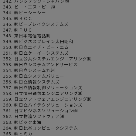
342. バンクテック・ジャパン㈱
343. ピー・エス・ピー㈱
344. ㈱ビーシーシー
345. ㈱ＢＣＣ
346. ㈱ビーブレイクシステムズ
347. ㈱ＰＵＣ
348. 東日本電信電話㈱
349. ㈱ビジネスブレイン太田昭和
350. ㈱日立エイチ・ビー・エム
351. ㈱日立ケーイーシステムズ
352. 日立公共システムエンジニアリング㈱
353. ㈱日立システムアンドサービス
354. ㈱日立システム九州
355. ㈱日立システムバリュー
356. ㈱日立情報システムズ
357. ㈱日立情報制御ソリューションズ
358. 日立情報通信エンジニアリング㈱
359. 日立ソフトウェアエンジニアリング㈱
360. ㈱日立ハイテクソリューションズ
361. 日立ビジネスソリューション㈱
362. 日立物流ソフトウェア㈱
363. ㈱ビック東海
364. ㈱日比谷コンピュータシステム
365. ㈱ヒミカ