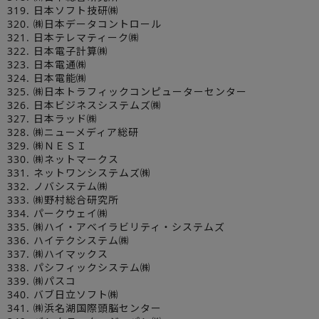
319. 日本ソフト技研㈱
320. ㈱日本データコントロール
321. 日本テレマティーク㈱
322. 日本電子計算㈱
323. 日本電通㈱
324. 日本電能㈱
325. ㈱日本トラフィックコンピューターセンター
326. 日本ビジネスシステムズ㈱
327. 日本ラッド㈱
328. ㈱ニューメディア総研
329. ㈱ＮＥＳＩ
330. ㈱ネットマークス
331. ネットワンシステムズ㈱
332. ノバシステム㈱
333. ㈱野村総合研究所
334. パークウェイ㈱
335. ㈱ハイ・アベイラビリティ・システムズ
336. ハイテクシステム㈱
337. ㈱ハイマックス
338. パシフィックシステム㈱
339. ㈱パスコ
340. バブ日立ソフト㈱
341. ㈱浜名湖国際頭脳センター