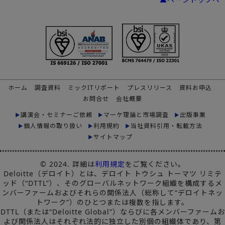
ホーム
調査資料
ミックITリポート
プレスリリース
資料お申込
お問合せ
会社概要
講演会・セミナーご依頼
マーケ理論と市場調査
出版事業
個人情報の取り扱い
利用規約
当社資料引用・転載方法
サイトマップ
© 2024. 詳細は
利用規定
をご覧ください。
Deloitte（デロイト）とは、デロイト トウシュ トーマツ リミテ
ッド（“DTTL”）、そのグローバルネットワーク組織を構成するメ
ンバーファームおよびそれらの関係法人（総称して“デロイトネッ
トワーク”）のひとつまたは複数を指します。
DTTL（または“Deloitte Global”）ならびに各メンバーファームお
よび関係法人はそれぞれ法的に独立した別個の組織体であり、第