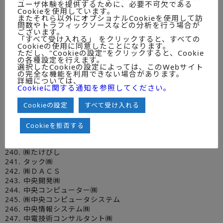
224. ㈱ソフトサービス
ユーザ体験を提供するために、必要不可欠である
225. ㈱ソフトビジョン
Cookieを使用しています。
またそれら以外にオプショナルCookieを使用して訪
226. ソラン㈱
問数やトラフィックソースなどの分析を行う場合が
227. ㈱ソルクシーズ
ございます。
「すべて受け入れる」 をクリックすると、すべての
228. ソレキア㈱
Cookieの使用に同意したことになります。
229. 大興電子通信㈱
ただし、"Cookieの設定"をクリックすると、Cookie
230. 大新技研㈱
の各種設定を行えます。
選択したCookieの設定によっては、このWebサイト
231. ㈱ダイテック
の完全な機能を利用できない場合があります。
232. ㈱大和コンピューター
詳細については、
233. ㈱大和総研
Cookieに関する通知を参照してください。
234. ㈱大和総研ビジネス・イノベーション
235. ㈱大和ソフトウェアリサーチ
Cookieの設定
すべて受け入れる
236. 大和電設工業㈱
237. ㈱高崎共同計算センター
Cookieを拒否する
238. タクトシステムズ㈱
239. ㈱たけのうち電器
240. ㈱たけびし
241. タック㈱
242. ㈱ＤＡＣＳ
243. 中央開発㈱
244. 中央コンピューター㈱
245. ㈱中央コンピュータシステム
246. 中央情報システム㈱
247. 中電技術コンサルタント㈱