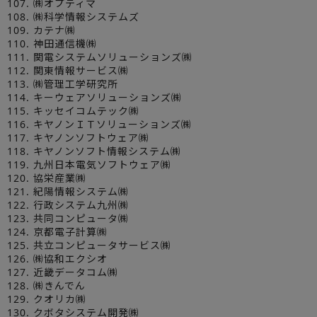
107. ㈱オプティマ
108. ㈱科学情報システムズ
109. カテナ㈱
110. 神田通信機㈱
111. 関電システムソリューションズ㈱
112. 関東情報サービス㈱
113. ㈱管理工学研究所
114. キーウェアソリューションズ㈱
115. キッセイコムテック㈱
116. キヤノンＩＴソリューションズ㈱
117. キヤノンソフトウェア㈱
118. キヤノンソフト情報システム㈱
119. 九州日本電気ソフトウェア㈱
120. 協栄産業㈱
121. 紀陽情報システム㈱
122. 行政システム九州㈱
123. 共同コンピュータ㈱
124. 京都電子計算㈱
125. 共立コンピュータサービス㈱
126. ㈱協和エクシオ
127. 近畿データコム㈱
128. ㈱きんでん
129. クオリカ㈱
130. クボタシステム開発㈱