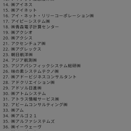
14. ㈱アイネス
15. ㈱アイネット
16. アイ・ネット・リリーコーポレーション㈱
17. アイピーシステム㈱
18. ㈱青森電子計算センター
19. ㈱アクシオ
20. ㈱アクシス
21. アクセンチュア㈱
22. ㈱アグレックス
23. 朝日航洋㈱
24. アジア航測㈱
25. アジアパシフィックシステム総研㈱
26. 味の素システムテクノ㈱
27. ㈱アドービジネスコンサルタント
28. アドクリエイション㈱
29. アドソル日進㈱
30. ㈱アトムシステム
31. アトラス情報サービス㈱
32. アビームコンサルティング㈱
33. ㈱アム
34. ㈱アルゴ２１
35. ㈱アルファシステムズ
36. ㈱イーウェーヴ