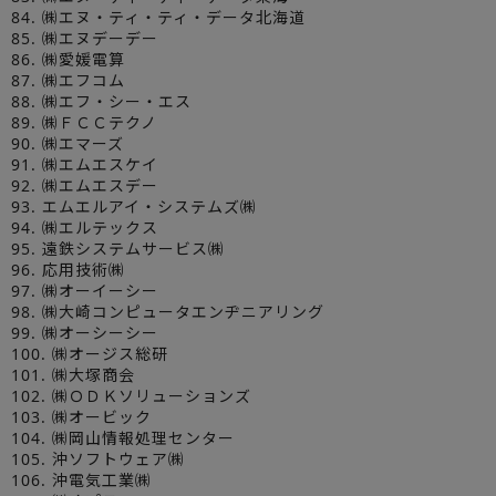
84. ㈱エヌ・ティ・ティ・データ北海道
85. ㈱エヌデーデー
86. ㈱愛媛電算
87. ㈱エフコム
88. ㈱エフ・シー・エス
89. ㈱ＦＣＣテクノ
90. ㈱エマーズ
91. ㈱エムエスケイ
92. ㈱エムエスデー
93. エムエルアイ・システムズ㈱
94. ㈱エルテックス
95. 遠鉄システムサービス㈱
96. 応用技術㈱
97. ㈱オーイーシー
98. ㈱大崎コンピュータエンヂニアリング
99. ㈱オーシーシー
100. ㈱オージス総研
101. ㈱大塚商会
102. ㈱ＯＤＫソリューションズ
103. ㈱オービック
104. ㈱岡山情報処理センター
105. 沖ソフトウェア㈱
106. 沖電気工業㈱