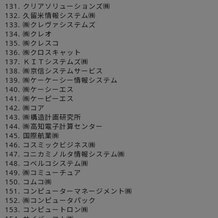
131. クリアソリューションズ㈱
132. 久留米情報システム㈱
133. ㈱クレヴァシステムズ
134. ㈱クレオ
135. ㈱クレスコ
136. ㈱クロスキャット
137. ＫＩＴシステムズ㈱
138. ㈱京信システムサービス
139. ㈱ケーケーシー情報システム
140. ㈱ケーシーエス
141. ㈱ケーピーエス
142. ㈱コア
143. ㈱構造計画研究所
144. ㈱高知電子計算センター
145. 国際航業㈱
146. コスミックビジネス㈱
147. コニカミノルタ情報システム㈱
148. コベルコシステム㈱
149. ㈱コミューチュア
150. コムコ㈱
151. コンピューターマネージメント㈱
152. ㈱コンピュータパック
153. コンピュートロン㈱