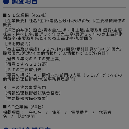
● 調査項目
■ＳＩ企業編（452社）
【企業概要】社名/住所/電話番号/代表取締役 ↓主要機械設備の
概要
【経理的基礎】設立/資本金/上場・非上場/主要取引銀行/主要
株主・持株比率/最近３ヶ年の売上高/最近３ヶ年の売上高経常
利益率/主要取引先とその売上高比率/加盟団体
【技術的能力】
〔売上高及び構成〕ＳＩ/ｿﾌﾄｳｪｱ開発/受託計算/ﾊﾟｯｹｰｼﾞ販売/
機器販売/派遣/その他情報ｻｰﾋﾞｽ/情報ｻｰﾋﾞｽ以外/合計〕
〔過去３年間のＳＩの売上高〕
〔得意とするＳＩ分野〕
〔ＳＩの主要取引先〕
〔要員の構成〕Ａ．情報ｼｽﾃﾑ部門の人数（ＳＥ/ﾌﾟﾛｸﾞﾗﾏ/その
他情報処理技術者/営業事務管理部門）
Ｂ．その他の事業部門
〔情報処理技術者試験合格者〕
〔主要機器設備の概要〕
■ＳO企業編（60社）
掲載項目： 会社名 / 住所 / 電話番号 / 代表者
名 / 認定期間