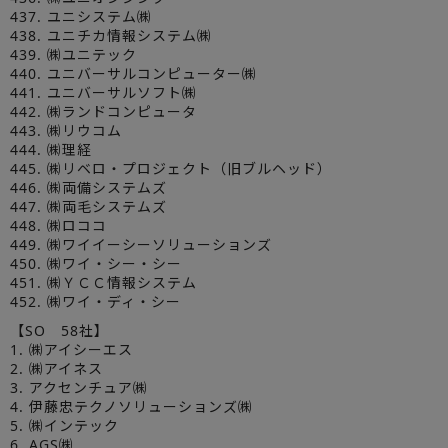
437. ユニシステム㈱
438. ユニチカ情報システム㈱
439. ㈱ユニテック
440. ユニバーサルコンピューター㈱
441. ユニバーサルソフト㈱
442. ㈱ランドコンピュータ
443. ㈱リウコム
444. ㈱理経
445. ㈱リベロ・プロジェクト（旧ブルヘッド）
446. ㈱両備システムズ
447. ㈱両毛システムズ
448. ㈱ロココ
449. ㈱ワイイーシーソリューションズ
450. ㈱ワイ・シー・シー
451. ㈱ＹＣＣ情報システム
452. ㈱ワイ・ディ・シー
【SO 58社】
1. ㈱アイシーエス
2. ㈱アイネス
3. アクセンチュア㈱
4. 伊藤忠テクノソリューションズ㈱
5. ㈱インテック
6. AGS㈱