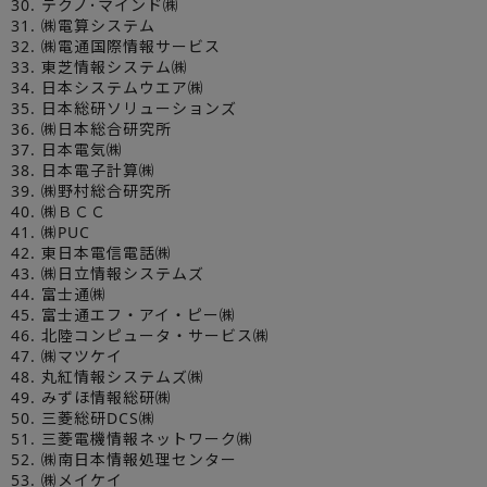
30. テクノ･マインド㈱
31. ㈱電算システム
32. ㈱電通国際情報サービス
33. 東芝情報システム㈱
34. 日本システムウエア㈱
35. 日本総研ソリューションズ
36. ㈱日本総合研究所
37. 日本電気㈱
38. 日本電子計算㈱
39. ㈱野村総合研究所
40. ㈱ＢＣＣ
41. ㈱PUC
42. 東日本電信電話㈱
43. ㈱日立情報システムズ
44. 富士通㈱
45. 富士通エフ・アイ・ピー㈱
46. 北陸コンピュータ・サービス㈱
47. ㈱マツケイ
48. 丸紅情報システムズ㈱
49. みずほ情報総研㈱
50. 三菱総研DCS㈱
51. 三菱電機情報ネットワーク㈱
52. ㈱南日本情報処理センター
53. ㈱メイケイ