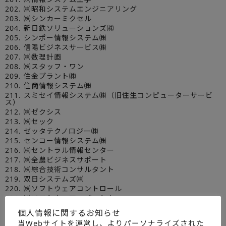
202. ㈱昭和システムエンジニアリング
203. ㈱シンカーミクセル
204. 新日鉄ソリューションズ㈱
205. シンポー情報システム㈱
206. 信陽ビジネスサービス㈱
207. ㈱数理計画
208. ㈱スタッフ・ワン
209. 住金プラント㈱
210. 住商情報システム㈱
211. スミセイ情報システム㈱（旧住生コンピューターサービ
ス）
212. ㈱ゼクシス
213. ㈱セック
214. ゼッタテクノロジー㈱
215. センコー情報システム㈱
216. ㈱セントラル情報センター
217. ㈱全農ビジネスサポート
218. ㈱綜合技術コンサルタント
219. 双日システムズ㈱
220. ㈱ソフトウェアコントロール
221. ㈱ソフトウェア・パートナー
222. ㈱ソフトクリエイト
個人情報に関するお知らせ
223. ㈱ソフトコム
当Webサイトを運営し、よりパーソナライズされた