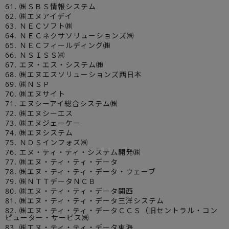
61. ㈱ＳＢＳ情報システム
62. ㈱エヌアイデイ
63. ＮＥＣソフト㈱
64. ＮＥＣネクサソリューションズ㈱
65. ＮＥＣフィールディング㈱
66. ＮＳＩＳＳ㈱
67. エヌ・エス・システム㈱
68. ㈱エヌエスソリューションズ西日本
69. ㈱ＮＳＰ
70. ㈱エヌサイト
71. エヌシーアイ総合システム㈱
72. ㈱エヌシーエス
73. ㈱エヌジェーケー
74. ㈱エヌシステム
75. ＮＤＳインフォス㈱
76. エヌ・ティ・ティ・システム開発㈱
77. ㈱エヌ・ティ・ティ・データ
78. ㈱エヌ・ティ・ティ・データ・ウェーブ
79. ㈱ＮＴＴデータＮＣＢ
80. ㈱エヌ・ティ・ティ・データ関西
81. ㈱エヌ・ティ・ティ・データ三洋システム
82. ㈱エヌ・ティ・ティ・データＣＣＳ（旧セントラル・コン
ピューター・サービス㈱
83. ㈱エヌ・ティ・ティ・データ東海