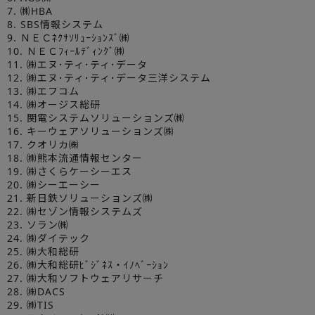
7. ㈱HBA
8. SBS情報システム
9. ＮＥＣﾈｸｻｿﾘｭｰｼｮﾝｽﾞ㈱
10. ＮＥＣﾌｨｰﾙﾃﾞｨﾝｸﾞ㈱
11. ㈱エヌ･ティ･ティ･データ
12. ㈱エヌ･ティ･ティ･データ三洋システム
13. ㈱エフコム
14. ㈱オージス総研
15. 関電システムソリューションズ㈱
16. キーウェアソリューションズ㈱
17. クオリカ㈱
18. ㈱熊本流通情報センター
19. ㈱さくらケーシーエス
20. ㈱シーエーシー
21. 新日鉄ソリューションズ㈱
22. ㈱セゾン情報システムズ
23. ソラン㈱
24. ㈱ダイテック
25. ㈱大和総研
26. ㈱大和総研ﾋﾞｼﾞﾈｽ・ｲﾉﾍﾞｰｼｮﾝ
27. ㈱大和ソフトウェアリサーチ
28. ㈱DACS
29. ㈱TIS