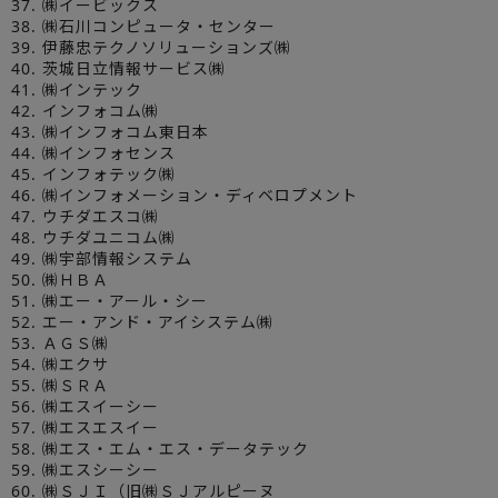
37. ㈱イービックス
38. ㈱石川コンピュータ・センター
39. 伊藤忠テクノソリューションズ㈱
40. 茨城日立情報サービス㈱
41. ㈱インテック
42. インフォコム㈱
43. ㈱インフォコム東日本
44. ㈱インフォセンス
45. インフォテック㈱
46. ㈱インフォメーション・ディベロプメント
47. ウチダエスコ㈱
48. ウチダユニコム㈱
49. ㈱宇部情報システム
50. ㈱ＨＢＡ
51. ㈱エー・アール・シー
52. エー・アンド・アイシステム㈱
53. ＡＧＳ㈱
54. ㈱エクサ
55. ㈱ＳＲＡ
56. ㈱エスイーシー
57. ㈱エスエスイー
58. ㈱エス・エム・エス・データテック
59. ㈱エスシーシー
60. ㈱ＳＪＩ（旧㈱ＳＪアルピーヌ