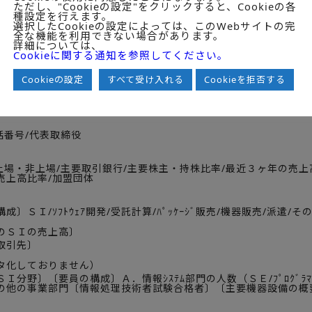
ただし、"Cookieの設定"をクリックすると、Cookieの各
ベンダー＆大手ＳＩｅｒのＳＩ登録企業との取引額
種設定を行えます。
ベンダーの主要取引先（外注先）
選択したCookieの設定によっては、このWebサイトの完
額トップ1社への売上比率別企業数分布
全な機能を利用できない場合があります。
詳細については、
額上位顧客への売上集中度
Cookieに関する通知を参照してください。
引額上位顧客への売上集中度（累積）
or1個人の持株比率別企業数分布
Cookieの設定
すべて受け入れる
Cookieを拒否する
or1個人の持株比率別企業数と持株比率50％超の株主主体
目（437社）【excelデータ】
話番号/代表取締役
】
/上場・非上場/主要取引銀行/主要株主・持株比率/最近３ヶ年の売上
売上高比率/加盟団体
】
〕ＳＩ/ｿﾌﾄｳｪｱ開発/受託計算/ﾊﾟｯｹｰｼﾞ販売/機器販売/派遣/その他
のＳＩの売上高〕
取引先〕
タ化しておりません）
Ｉ分野〕〔要員の構成〕Ａ．情報ｼｽﾃﾑ部門の人数（ＳＥ/ﾌﾟﾛｸﾞﾗ
の他の事業部門〔情報処理技術者試験合格者〕〔主要機器設備の概