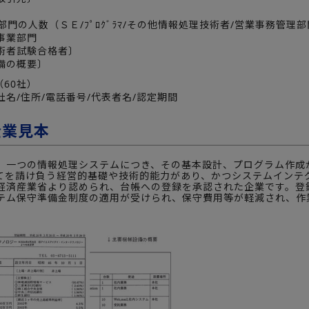
〕
ﾑ部門の人数（ＳＥ/ﾌﾟﾛｸﾞﾗﾏ/その他情報処理技術者/営業事務管理
事業部門
術者試験合格者〕
備の概要〕
60社）
名/住所/電話番号/代表者名/認定期間
企業見本
、一つの情報処理システムにつき、その基本設計、プログラム作成
てを請け負う経営的基礎や技術的能力があり、かつシステムインテ
経済産業省より認められ、台帳への登録を承認された企業です。登
テム保守準備金制度の適用が受けられ、保守費用等が軽減され、作
】