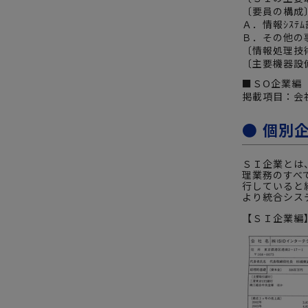
〔要員の構成
Ａ．情報ｼｽﾃ
Ｂ．その他の
〔情報処理技
〔主要機器設
■ＳO企業編（
掲載項目：会社
● 個別
ＳＩ企業とは
理業務のすべ
行していると
より統合シス
【ＳＩ企業編