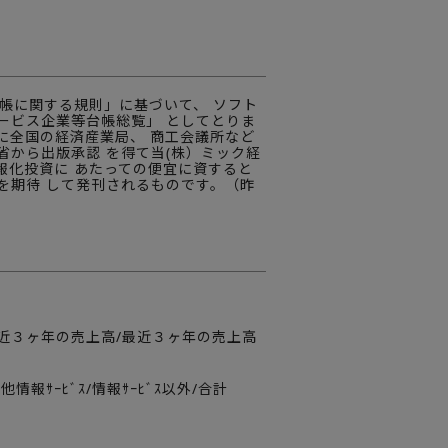
帳に関する規則」に基づいて、 ソフト
ービス企業等台帳総覧」 としてとりま
に全国の経済産業局、 商工会議所など
から出版承認 を得て当(株）ミック経
報化投資に あたっての便宜に資すると
を期待 して発刊されるものです。（昨
最近３ヶ年の売上高/最近３ヶ年の売上高
情報ｻｰﾋﾞｽ/情報ｻｰﾋﾞｽ以外/合計