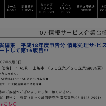
ミックIT
プレス
ホーム
調査資料
資料お申込み
お
リポート
リリース
HOME
SURVEY
ORDER
CO
IT REPORT
PRESS
’07 情報サービス企業台
省編集 平成18年度申告分 情報処理サ-ビス
トして第16版目!!!
007年9月3日
・価格】
[1]A5判 上製本 （ＳＩ企業／ＳＯ企業編896頁） 
を含みません。
：SI登録437社・SO認定60社収録◆
報サービス関連業界団体名簿◆
等のご要望がございましたら御一報ください。
】担当： 有賀（ミック経済研究所 電話番号:03-5443-2991）
はこちら