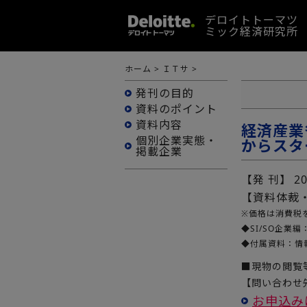
デロイトトーマツ
ミック経済研究所
ホーム
>
ＩＴサ
>
発刊の目的
資料のポイント
資料内容
経済産業
個別企業実態・
からスター
掲載企業
【発 刊】
2
【資料体裁
※価格は消費税
◆SI/SO企業編
◆付属資料：情
■現物の閲覧
【問い合わせ先
お申込み