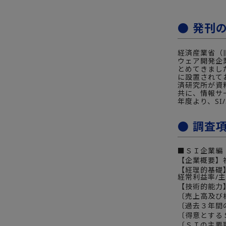
● 発刊
経済産業省（
ウェア開発企
とめてきまし
に設置されて
済研究所が資
共に、情報サ
年度より、SI
● 調査
■ＳＩ企業編（
【企業概要】
【経理的基礎
経常利益率/
【技術的能力
〔売上高及び構成
〔過去３年間
〔得意とする
〔ＳＩの主要