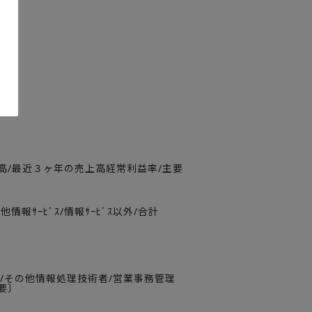
高/最近３ヶ年の売上高経常利益率/主要
情報ｻｰﾋﾞｽ/情報ｻｰﾋﾞｽ以外/合計
ﾏ/その他情報処理技術者/営業事務管理
要〕