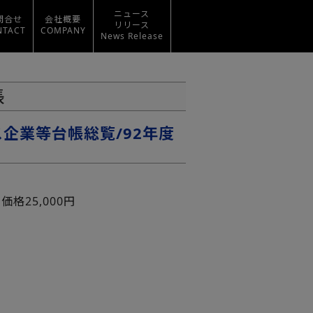
ニュース
問合せ
会社概要
リリース
NTACT
COMPANY
News Release
帳
企業等台帳総覧/92年度
価格25,000円