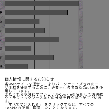
個人情報に関するお知らせ
当Webサイトを運営し、よりパーソナライズされたユー
ル】
ザ体験を提供するために、必要不可欠であるCookieを使
登録企業の総売上高
用しています。
登録企業のＳＩ売上高
またそれら以外にオプショナルCookieを使用して訪問数
やトラフィックソースなどの分析を行う場合がございま
登録企業の経常利益高
す。
登録企業の事業化比率と事業別売上構成
「すべて受け入れる」 をクリックすると、すべての
登録企業の事業化比率
Cookieの使用に同意したことになります。