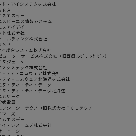
アンド・アイシステム株式会社
社ＳＲＡ
社エスエスイー
社エスビーエス情報システム
社エヌアイデイ
ソフト株式会社
フィールディング株式会社
社ＮＳＰ
ーアイ総合システム株式会社
ンピューターサービス株式会社（旧西銀ｺﾝﾋﾟｭｰﾀｻｰﾋﾞｽ）
社エヌジェーケー
ィエスシステック株式会社
ティ・ティ・コムウェア株式会社
ティ･ティ・コムウェア北海道株式会社
社エヌ・ティ・ティ・データ
社エヌ・ティ・ティ・データ北海道
社エヌワーク
社愛媛電算
会社エフシーシーテクノ（旧株式会社ＦＣＣテクノ
社エマーズ
社エムエスデー
ルアイ・システムズ株式会社
社オーイーシー