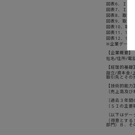
図表6．ＩＴ
図表7．ＩＴ
図表8．取引
図表9．取引
図表10．取
図表11．1社
図表12．1社
※企業データ項
【企業概要】
社名/住所/電
【経理的基礎
設立/資本金
取引先とその
【技術的能力
〔売上高及び構成
〔過去３年間
〔ＳＩの主要
（以下はデー
〔得意とするＳ
部門）Ｂ．そ