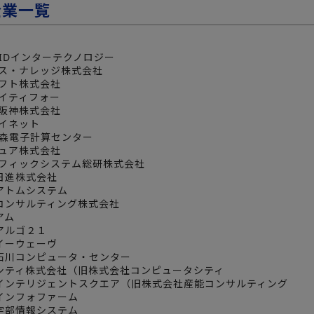
企業一覧
ISIDインターテクノロジー
クス・ナレッジ株式会社
ソフト株式会社
アイティフォー
ク阪神株式会社
アイネット
青森電子計算センター
チュア株式会社
パシフィックシステム総研株式会社
ル日進株式会社
社アトムシステム
ムコンサルティング株式会社
アム
社アルゴ２１
社イーウェーヴ
社石川コンピュータ・センター
ージシティ株式会社（旧株式会社コンピュータシティ
会社インテリジェントスクエア（旧株式会社産能コンサルティング
社インフォファーム
社宇部情報システム