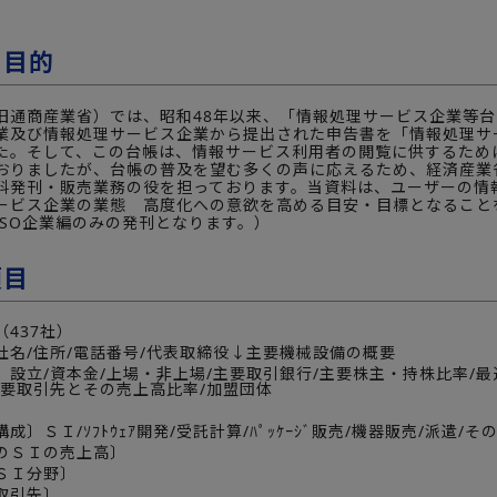
の目的
旧通商産業省）では、昭和48年以来、「情報処理サービス企業等台
業及び情報処理サービス企業から提出された申告書を「情報処理サ
た。そして、この台帳は、情報サービス利用者の閲覧に供するため
おりましたが、台帳の普及を望む多くの声に応えるため、経済産業省
料発刊・販売業務の役を担っております。当資料は、ユーザーの情
ービス企業の業態 高度化への意欲を高める目安・目標となること
/SO企業編のみの発刊となります。）
項目
437社）
社名/住所/電話番号/代表取締役↓主要機械設備の概要
】設立/資本金/上場・非上場/主要取引銀行/主要株主・持株比率/
主要取引先とその売上高比率/加盟団体
】
〕ＳＩ/ｿﾌﾄｳｪｱ開発/受託計算/ﾊﾟｯｹｰｼﾞ販売/機器販売/派遣/その他
のＳＩの売上高〕
ＳＩ分野〕
取引先〕