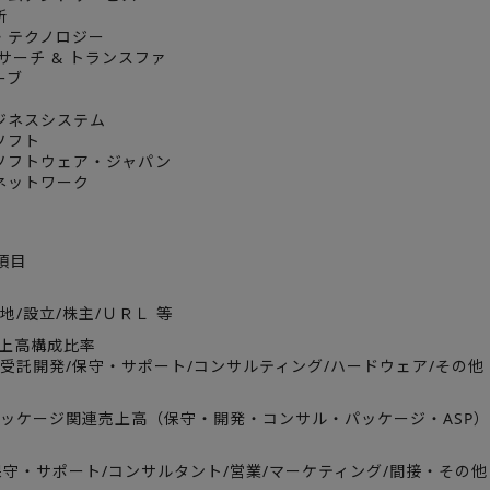
所
ア・テクノロジー
 サーチ & トランスファ
ーブ
ビジネスシステム
ロソフト
クソフトウェア・ジャパン
スネットワーク
項目
地/設立/株主/ＵＲＬ 等
売上高構成比率
/受託開発/保守・サポート/コンサルティング/ハードウェア/その他
パッケージ関連売上高（保守・開発・コンサル・パッケージ・ASP）
保守・サポート/コンサルタント/営業/マーケティング/間接・その他