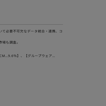
おいて必要不可欠なデータ統合・連携、コ
市場も調査。
WCM…9.6％】、【グループウェア…