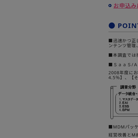
お申込み
● POIN
■迅速かつ正
ンテンツ管理
■本調査では
■ＳａａＳ/
2008年度に
4.5％】、【
■MDMパッ
経営改善とM&