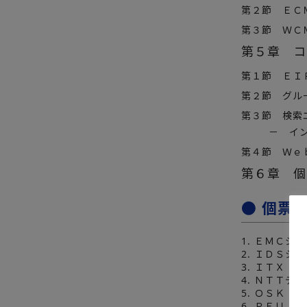
第２節 ＥＣ
第３節 ＷＣＭ
第５章 コ
第１節 ＥＩＰ
第２節 グル
第３節 検索
－ イ
第４節 Ｗｅ
第６章 個
● 個票
1. ＥＭＣジ
2. ＩＤＳシ
3. ＩＴＸ
4. ＮＴＴデ
5. ＯＳＫ
6. ＰＦＵ