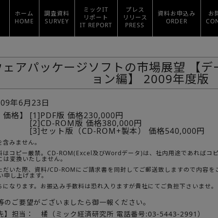
ミックIT
プレス
ホーム
調査資料
資料お申込み
お
リポート
リリース
HOME
SURVEY
ORDER
CO
IT REPORT
PRESS
ウェアパッケージソフトの市場展望 【デ
ョン編】 2009年度版
009年6月23日
・価格】
[1]PDF版 価格230,000円
[2]CD-ROM版 価格380,000円
[3]セット版（CD-ROM+製本） 価格540,000円
を含みません。
はコピー厳禁。CD-ROM(Excel及びWordデータ)は、社内用途であれ
Fには変換いたしません。
ただいた際、資料/CD-ROMにご請求書を同封してご郵送致しますので内容
い申し上げます。
ちになります。お振込み手数料は恐れ入りますが貴社にてご負担下さいませ。
等のご要望がございましたら御一報ください。
】担当： 橘（ミック経済研究所 電話番号:03-5443-2991）