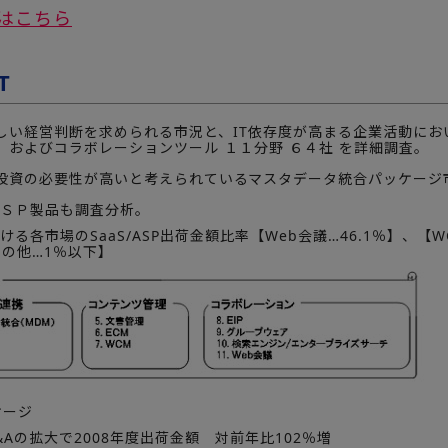
はこちら
T
しい経営判断を求められる市況と、IT依存度が高まる企業活動に
、およびコラボレーションツール １１分野 ６４社 を詳細調査。
投資の必要性が高いと考えられているマスタデータ統合パッケージ
ＡＳＰ製品も調査分析。
おける各市場のSaaS/ASP出荷金額比率【Web会議…46.1％】、【
その他…1％以下】
ケージ
Aの拡大で2008年度出荷金額 対前年比102％増