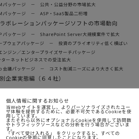
Ｍパッケージ － 公共・公益分野の市場拡大
パッケージ － ASP・SaaS製品二桁増
ラボレーションパッケージソフトの市場動向
パッケージ － SharePoint Server大規模案件で拡大
ープウェアパッケージ － 投資のプライオリティ低く横ばい
エンジン／エンタープライズサーチパッケージ
ンターネットビジネスでの受注拡大
ｂ会議パッケージ － コスト削減ニーズにより大きく拡大
別企業実態編（６４社）
企業実態・掲載企業
個人情報に関するお知らせ
当Webサイトを運営し、よりパーソナライズされたユー
ャパン
ザ体験を提供するために、必要不可欠であるCookieを使
ェアー・ジャパン
用しています。
またそれら以外にオプショナルCookieを使用して訪問数
やトラフィックソースなどの分析を行う場合がございま
ータ
す。
「すべて受け入れる」 をクリックすると、すべての
Cookieの使用に同意したことになります。