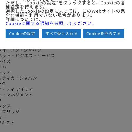
ただし、"Cookieの設定"をクリックすると、Cookieの各
ャパン
種設定を行えます。
プロジェクト
選択したCookieの設定によっては、このWebサイトの完
全な機能を利用できない場合があります。
ィ・フロンティア
詳細については、
ラテクノロジ
Cookieに関する通知を参照してください。
ィブ・ネットワークデザイン
Cookieの設定
すべて受け入れる
Cookieを拒否する
システムズ
ソ
ーウォーブン・ジャパン
ーネット・ビジネス・サービス
ーワイズ
コム
ォテリア
ォマティカ・ジャパン
ック
ティ・ティ アイティ
シー・マネジメント
ク
レックス
ャンブリッジ
ミー
ンテキスト