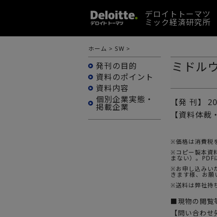
デロイトトーマツ
ミック経済研究所
ホーム
>
SW
>
ミドル
発刊の目的
資料のポイント
資料内容
個別企業実態・
【発 刊】
2
掲載企業
【資料体裁
※価格は消費税
※コピー製本資料
まない）。PD
※お申し込みい
きます様、お願
※送料は弊社持
■現物の閲覧
【問い合わせ先