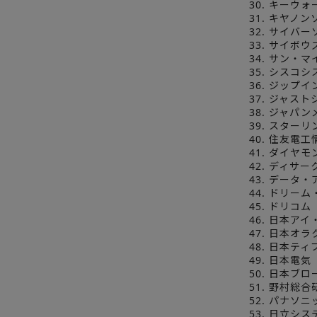
30. キーウ
31. キヤノ
32. サイバ
33. サイボウ
34. サン・
35. シスコ
36. ジップ
37. ジャス
38. ジャパ
39. スター
40. 住友電
41. ダイヤ
42. ディサー
43. データ
44. ドリー
45. ドリコム
46. 日本ア
47. 日本オラ
48. 日本テ
49. 日本電気
50. 日本ブ
51. 野村総
52. パナソ
53. 日立シ