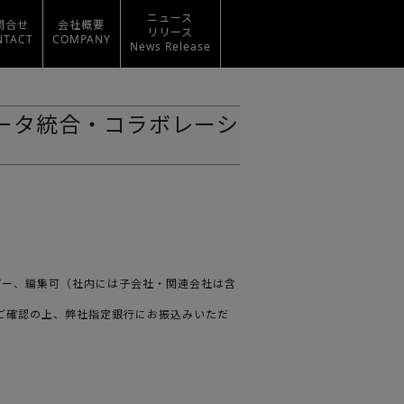
ニュース
問合せ
会社概要
リリース
NTACT
COMPANY
News Release
ータ統合・コラボレーシ
ばコピー、編集可（社内には子会社・関連会社は含
をご確認の上、弊社指定銀行にお振込みいただ