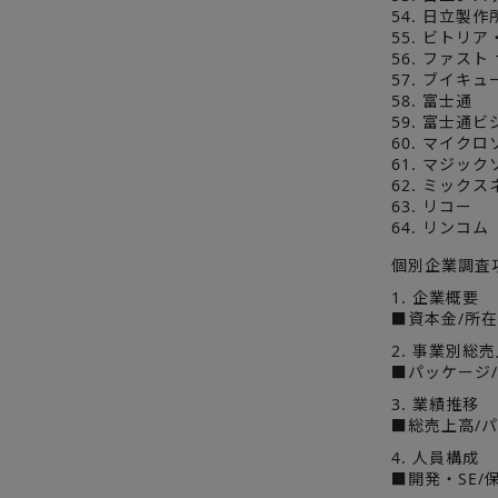
54. 日立製作
55. ビトリ
56. ファスト
57. ブイキュ
58. 富士通
59. 富士通
60. マイク
61. マジッ
62. ミック
63. リコー
64. リンコム
個別企業調査
1. 企業概要
■資本金/所在
2. 事業別総
■パッケージ
3. 業績推移
■総売上高/
4. 人員構成
■開発・SE/